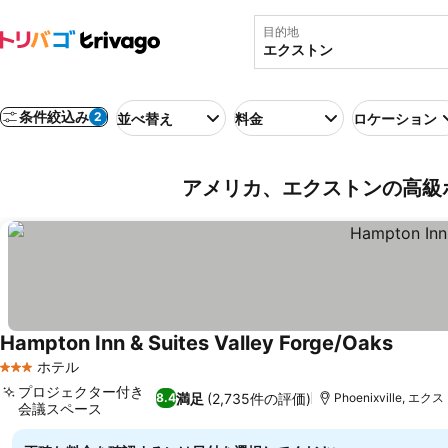
目的地
条件絞込み
2
並べ替え
料金
ロケーション
アメリカ、エクストンの高級
Hampton Inn & Suites Valley Forge/Oaks
料金を
ホテル
3 ホテルのランク
プロジェクター付き
満足
(2,735件の評価)
8.4
Phoenixville, エク
会議スペース
料金を表示