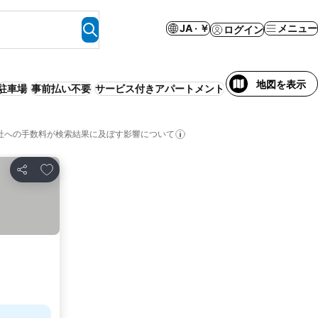
JA · ￥
メニュー
ログイン
地図を表示
駐車場
事前払い不要
サービス付きアパートメント
ラグジュアリー
社への手数料が検索結果に及ぼす影響について
お気に入りに追加
シェア