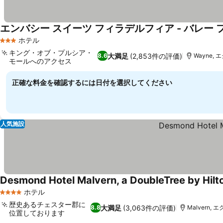
エンバシー スイーツ フィラデルフィア - バレー 
ホテル
3 ホテルのランク
キング・オブ・プルシア・
大満足
(2,853件の評価)
8.6
Wayne, 
モールへのアクセス
料金を表示
正確な料金を確認するには日付を選択してください
人気施設
Desmond Hotel Malvern, a DoubleTree by Hilt
ホテル
4 ホテルのランク
歴史あるチェスター郡に
大満足
(3,063件の評価)
8.8
Malvern, 
位置しております
料金を表示