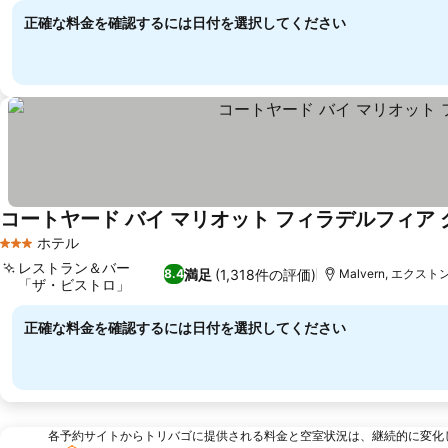
正確な料金を確認するには日付を選択してください
コートヤード バイ マリオット フィラデルフィア グ
ホテル
3 ホテルのランク
レストラン＆バー
満足
(1,318件の評価)
8.4
Malvern, エクスト
「ザ・ビストロ」
料金を表示
正確な料金を確認するには日付を選択してください
各予約サイトからトリバゴに提供される料金と空室状況は、継続的に変化