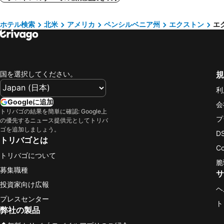
ホテル検索
北米
アメリカ
ペンシルベニア州
エクストン
エ
国を選択してください。
規
利
Googleに追加
会
トリバゴの結果を簡単に確認: Google上
プ
の優先するニュース提供元としてトリバ
ゴを追加しましょう。
D
トリバゴとは
C
トリバゴについて
脆
募集職種
サ
投資家向け広報
ヘ
プレスセンター
ト
弊社の製品