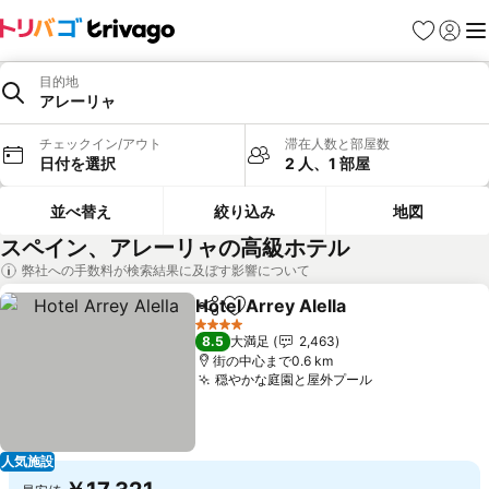
お気に入り
ログイ
メ
目的地
アレーリャ
チェックイン/アウト
滞在人数と部屋数
日付を選択
2 人、1 部屋
並べ替え
絞り込み
地図
スペイン、アレーリャの高級ホテル
弊社への手数料が検索結果に及ぼす影響について
Hotel Arrey Alella
シェア
お気に入りに追加
料金を表
4 ホテルのランク
8.5
大満足
2,463
街の中心まで0.6 km
穏やかな庭園と屋外プール
料金を表示
人気施設