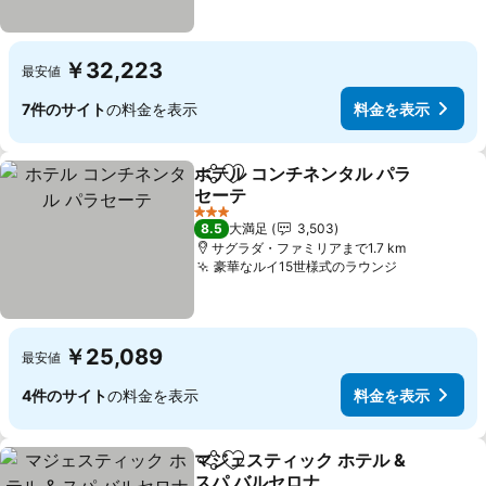
￥32,223
最安値
7件のサイト
の料金を表示
料金を表示
ホテル コンチネンタル パラ
シェア
お気に入りに追加
セーテ
料金を表示
3 ホテルのランク
8.5
大満足
3,503
サグラダ・ファミリアまで1.7 km
豪華なルイ15世様式のラウンジ
料金を表示
￥25,089
最安値
4件のサイト
の料金を表示
料金を表示
マジェスティック ホテル &
シェア
お気に入りに追加
スパ バルセロナ