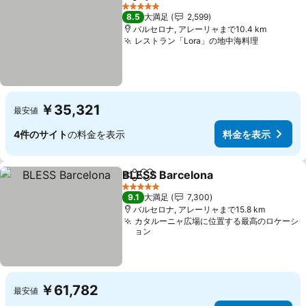
シェア
お気に入りに追加
料金を表示
5 ホテルのランク
8.5
大満足
2,599
バルセロナ, アレーリャまで10.4 km
レストラン「Lora」の地中海料理
料金を表
￥35,321
最安値
4件のサイト
の料金を表示
料金を表示
BLESS Barcelona
シェア
お気に入りに追加
料金を表
5 ホテルのランク
9.1
大満足
7,300
バルセロナ, アレーリャまで15.8 km
カタルーニャ広場に位置する最高のロケーシ
ョン
￥61,782
最安値