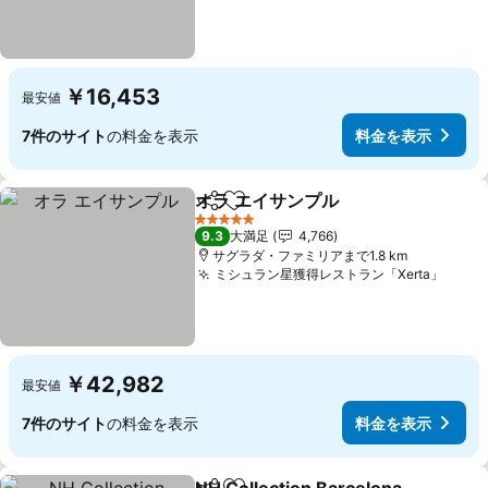
￥16,453
最安値
7件のサイト
の料金を表示
料金を表示
オラ エイサンプル
シェア
お気に入りに追加
料金を表
5 ホテルのランク
9.3
大満足
4,766
サグラダ・ファミリアまで1.8 km
ミシュラン星獲得レストラン「Xerta」
料金
￥42,982
最安値
7件のサイト
の料金を表示
料金を表示