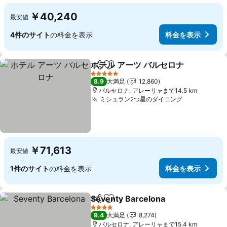
￥40,240
最安値
4件のサイト
の料金を表示
料金を表示
ホテル アーツ バルセロナ
シェア
お気に入りに追加
料
5 ホテルのランク
8.9
大満足
12,860
バルセロナ, アレーリャまで14.5 km
ミシュラン2つ星のダイニング
料金を表示
￥71,613
最安値
1件のサイト
の料金を表示
料金を表示
Seventy Barcelona
シェア
お気に入りに追加
料金を
4 ホテルのランク
9.4
大満足
8,274
バルセロナ, アレーリャまで15.4 km