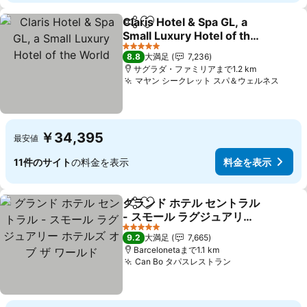
Claris Hotel & Spa GL, a
シェア
お気に入りに追加
Small Luxury Hotel of the
World
料金を表示
5 ホテルのランク
8.8
大満足
7,236
サグラダ・ファミリアまで1.2 km
マヤン シークレット スパ＆ウェルネス
料金
￥34,395
最安値
11件のサイト
の料金を表示
料金を表示
グランド ホテル セントラル
シェア
お気に入りに追加
- スモール ラグジュアリー
ホテルズ オブ ザ ワールド
料金を表示
5 ホテルのランク
9.2
大満足
7,665
Barcelonetaまで1.1 km
Can Bo タパスレストラン
料金を表示