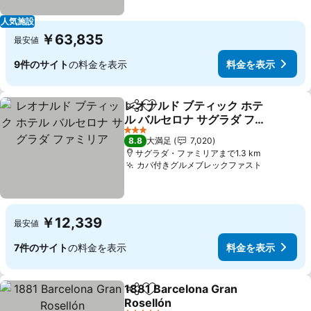
人気施設
￥63,835
最安値
9件のサイト
の料金を表示
料金を表示
レオナルド ブティック ホテ
シェア
お気に入りに追加
ル バルセロナ サグラダ ファ
ミリア
料金を表示
3 ホテルのランク
8.8
大満足
7,020
サグラダ・ファミリアまで1.3 km
カバ付きグルメブレックファスト
料金を表
￥12,339
最安値
7件のサイト
の料金を表示
料金を表示
1881 Barcelona Gran
シェア
お気に入りに追加
Rosellón