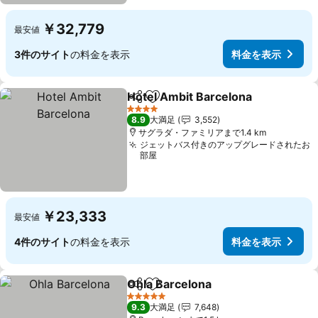
￥32,779
最安値
3件のサイト
の料金を表示
料金を表示
Hotel Ambit Barcelona
シェア
お気に入りに追加
料
4 ホテルのランク
8.9
大満足
3,552
サグラダ・ファミリアまで1.4 km
ジェットバス付きのアップグレードされたお
部屋
￥23,333
最安値
4件のサイト
の料金を表示
料金を表示
Ohla Barcelona
シェア
お気に入りに追加
料金を表示
5 ホテルのランク
9.3
大満足
7,648