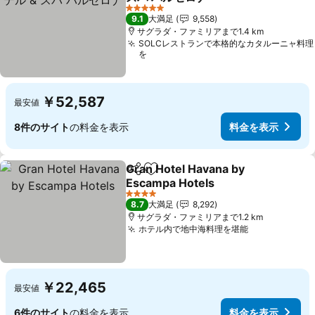
料金を表示
5 ホテルのランク
9.1
大満足
9,558
サグラダ・ファミリアまで1.4 km
SOLCレストランで本格的なカタルーニャ料理
を
￥52,587
最安値
8件のサイト
の料金を表示
料金を表示
Gran Hotel Havana by
シェア
お気に入りに追加
Escampa Hotels
料金を表示
4 ホテルのランク
8.7
大満足
8,292
サグラダ・ファミリアまで1.2 km
ホテル内で地中海料理を堪能
料金を表示
￥22,465
最安値
6件のサイト
の料金を表示
料金を表示