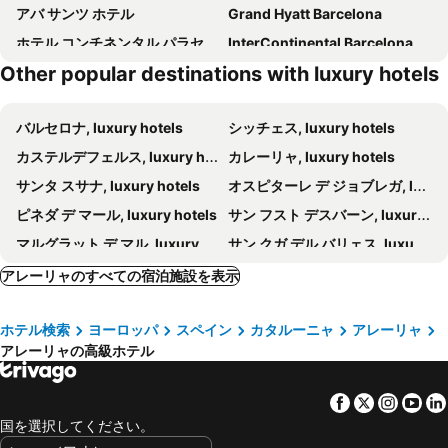
アバ サンツ ホテル
Grand Hyatt Barcelona
ホテル コンチネンタル パラセーテ
InterContinental Barcelona by IHG
Other popular destinations with luxury hotels
ルーム メイト パウ
Hotel 1898
ホテル コンデス デ バルセローナ
オラ エイサンプル
バルセロナ, luxury hotels
シッチェス, luxury hotels
Gran Hotel Havana by Escampa Hotels
Catalonia Plaza Catalunya
カステルデフェルス, luxury hotels
カレーリャ, luxury hotels
Ohla Barcelona
NH バルセロナ アシャンプラ
サンタ スサナ, luxury hotels
オスピターレ デ ジョブレガ, luxury hotels
Hotel Ambit Barcelona
Claris Hotel & Spa GL, a Small Luxury Hotel of the World
ピネダ デ マール, luxury hotels
サン フスト デスバーン, luxury hotels
Torre Melina Gran Meliá
Hotel SB Icaria
マルグラット デ マル, luxury hotels
サン クガ デル バリェス, luxury hotels
レオナルド ブティック ホテル バルセロナ サグラダ ファミリア
クアトロ ナシオネス
Vilasar de Dalt, luxury hotels
サント ヒラーリ サカルム, luxury hotels
Hotel Viladomat
Hotel SB Diagonal Zero
アレーリャのすべての宿泊施設を表示
バルセロナ, luxury hotels
Vallromanes, luxury hotels
ルネッサンス バルセロナ ホテル
エル パレス
ホテル検索
ヨーロッパ
スペイン
カタルーニャ
アレーリャ
ブラネス, luxury hotels
ヴィック, luxury hotels
Hotel Balmes
Le Méridien Barcelona
アレーリャの高級ホテル
アレニス デ マル, luxury hotels
ガバ, luxury hotels
Ocean Drive Barcelona
W バルセロナ
ラ ガリーガ, luxury hotels
Santa María de Palautordera, luxury hotels
ユーロスターズ グランド マリーナ
Monument Hotel
Facebook
Twitter
Insta
Yo
Santa Eulalia de Riuprimer, luxury hotels
Avinyonet del Penedés, luxury hotels
カーサ フスター ホテル
ノボテル バルセロナ シティ
国を選択してください。
ヴィラドロウ, luxury hotels
San Vicente de Montalt, luxury hotels