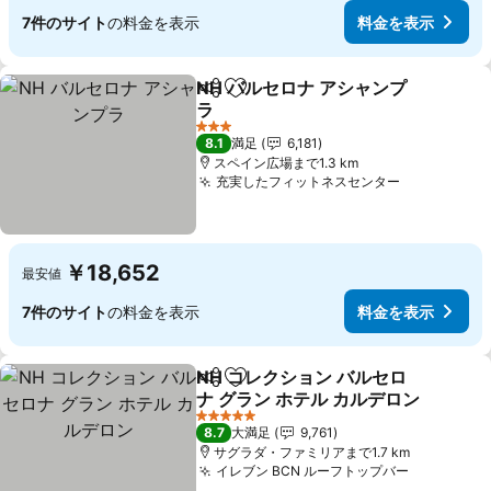
7件のサイト
の料金を表示
料金を表示
NH バルセロナ アシャンプ
シェア
お気に入りに追加
ラ
料金を表示
3 ホテルのランク
8.1
満足
6,181
スペイン広場まで1.3 km
充実したフィットネスセンター
料金を表示
￥18,652
最安値
7件のサイト
の料金を表示
料金を表示
NH コレクション バルセロ
シェア
お気に入りに追加
ナ グラン ホテル カルデロン
料金を表示
5 ホテルのランク
8.7
大満足
9,761
サグラダ・ファミリアまで1.7 km
イレブン BCN ルーフトップバー
料金を表