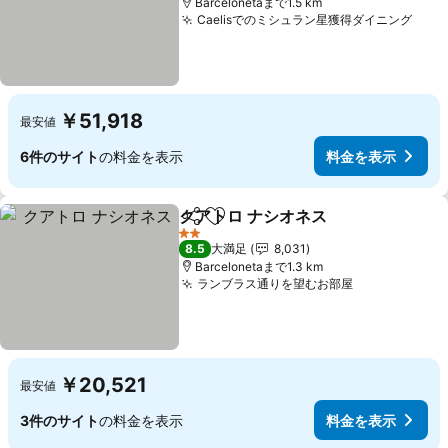
Barcelonetaまで1.5 km
Caelisでのミシュラン星獲得ダイニング
料金
￥51,918
最安値
6件のサイト
の料金を表示
料金を表示
クアトロ ナシオネス
シェア
お気に入りに追加
料金を
2 ホテルのランク
8.5
大満足
8,031
Barcelonetaまで1.3 km
ランブラス通りを望むお部屋
料金を表示
￥20,521
最安値
3件のサイト
の料金を表示
料金を表示