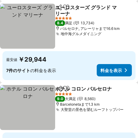
ユーロスターズ グランド マ
シェア
お気に入りに追加
リーナ
料金を表示
5 ホテルのランク
8.4
満足
13,734
バルセロナ, アレーリャまで16.6 km
地中海グルメダイニング
料金を表示
￥29,944
最安値
7件のサイト
の料金を表示
料金を表示
ホテル コロン バルセロナ
シェア
お気に入りに追加
料
5 ホテルのランク
9.0
大満足
8,560
Barcelonetaまで1.3 km
大聖堂の景色を望むルーフトップバー
料金