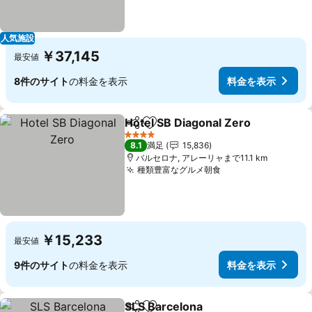
人気施設
￥37,145
最安値
8件のサイト
の料金を表示
料金を表示
Hotel SB Diagonal Zero
シェア
お気に入りに追加
料
4 ホテルのランク
8.1
満足
15,836
バルセロナ, アレーリャまで11.1 km
種類豊富なグルメ朝食
料金を表示
￥15,233
最安値
9件のサイト
の料金を表示
料金を表示
SLS Barcelona