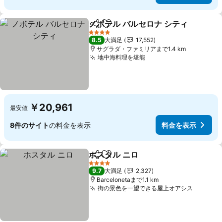
ノボテル バルセロナ シティ
シェア
お気に入りに追加
4 ホテルのランク
8.5
大満足
17,552
サグラダ・ファミリアまで1.4 km
地中海料理を堪能
料金を表示
￥20,961
最安値
8件のサイト
の料金を表示
料金を表示
ホスタル ニロ
シェア
お気に入りに追加
料金を表示
4 ホテルのランク
9.7
大満足
2,327
Barcelonetaまで1.1 km
街の景色を一望できる屋上オアシス
料金を