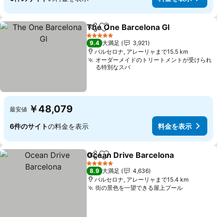
The One Barcelona Gl
シェア
お気に入りに追加
料金
5 ホテルのランク
9.4
大満足
3,921
バルセロナ, アレーリャまで15.5 km
オーダーメイドのトリートメントが受けられ
る特別なスパ
￥48,079
最安値
6件のサイト
の料金を表示
料金を表示
Ocean Drive Barcelona
シェア
お気に入りに追加
料
5 ホテルのランク
8.9
大満足
4,636
バルセロナ, アレーリャまで15.4 km
街の景色を一望できる屋上プール
料金を表