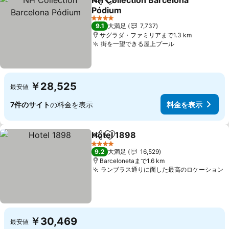
NH Collection Barcelona
シェア
お気に入りに追加
Pódium
料金を表示
4 ホテルのランク
9.1
大満足
7,737
サグラダ・ファミリアまで1.3 km
街を一望できる屋上プール
料金を表示
￥28,525
最安値
7件のサイト
の料金を表示
料金を表示
Hotel 1898
シェア
お気に入りに追加
料金を表示
4 ホテルのランク
9.2
大満足
16,529
Barcelonetaまで1.6 km
ランブラス通りに面した最高のロケーション
￥30,469
最安値