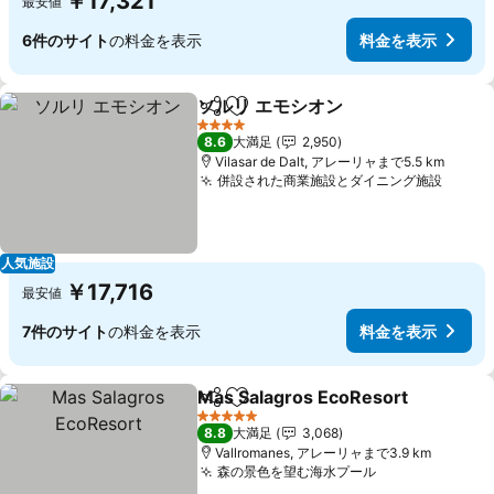
￥17,321
最安値
6件のサイト
の料金を表示
料金を表示
ソルリ エモシオン
シェア
お気に入りに追加
料金を表
4 ホテルのランク
8.6
大満足
2,950
Vilasar de Dalt, アレーリャまで5.5 km
併設された商業施設とダイニング施設
料金
人気施設
￥17,716
最安値
7件のサイト
の料金を表示
料金を表示
Mas Salagros EcoResort
シェア
お気に入りに追加
5 ホテルのランク
8.8
大満足
3,068
Vallromanes, アレーリャまで3.9 km
森の景色を望む海水プール
料金を表示