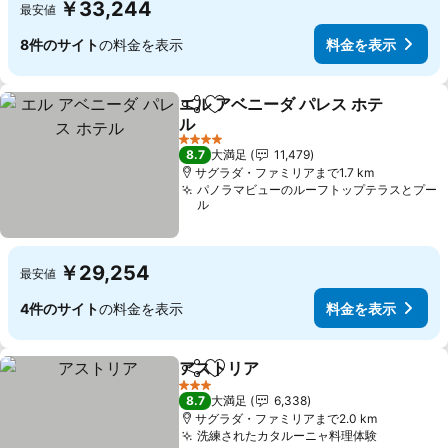
￥33,244
最安値
8件のサイト
の料金を表示
料金を表示
エル アベニーダ パレス ホテ
シェア
お気に入りに追加
ル
料金を表示
4 ホテルのランク
8.7
大満足
11,479
サグラダ・ファミリアまで1.7 km
パノラマビューのルーフトップテラスとプー
ル
￥29,254
最安値
4件のサイト
の料金を表示
料金を表示
アストリア
シェア
お気に入りに追加
料金を表示
3 ホテルのランク
8.7
大満足
6,338
サグラダ・ファミリアまで2.0 km
洗練されたカタルーニャ料理体験
料金を表