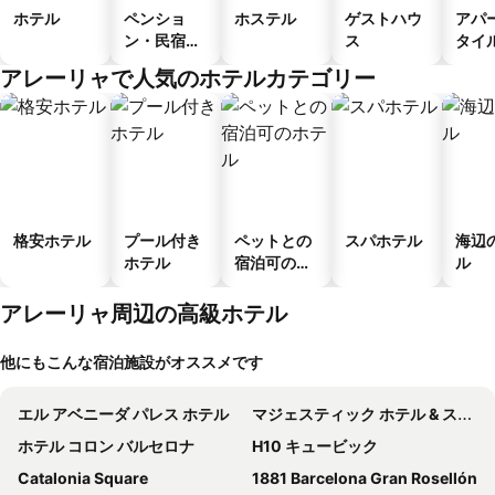
ホテル
ペンショ
ホステル
ゲストハウ
アパ
ン・民宿・
ス
タイ
ゲストハウ
ル
アレーリャで人気のホテルカテゴリー
ス
格安ホテル
プール付き
ペットとの
スパホテル
海辺
ホテル
宿泊可のホ
ル
テル
アレーリャ周辺の高級ホテル
他にもこんな宿泊施設がオススメです
エル アベニーダ パレス ホテル
マジェスティック ホテル & スパ バルセロナ
ホテル コロン バルセロナ
H10 キュービック
Catalonia Square
1881 Barcelona Gran Rosellón