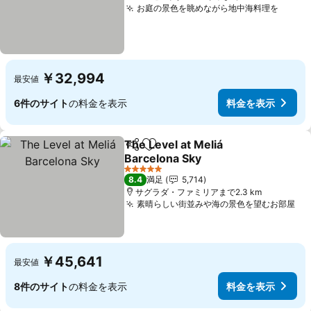
お庭の景色を眺めながら地中海料理を
料金
￥32,994
最安値
6件のサイト
の料金を表示
料金を表示
The Level at Meliá
シェア
お気に入りに追加
Barcelona Sky
料金を表示
5 ホテルのランク
8.4
満足
5,714
サグラダ・ファミリアまで2.3 km
素晴らしい街並みや海の景色を望むお部屋
料
￥45,641
最安値
8件のサイト
の料金を表示
料金を表示