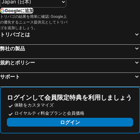
アストリア
メリア バルセロナ サリア
Santa Eugenia de Berga, luxury hotels
バダロナ, luxury hotels
NH コレクション バルセロナ グラン ホテル カルデロン
Hotel Barcelona Universal
Googleに追加
トリバゴの結果を簡単に確認: Google上
マタロ, luxury hotels
エル プラット レブレガット, luxury hotels
ホテル シックスティーツー バルセロナ
Hotel Paseo de Gracia
の優先するニュース提供元としてトリバ
カネ デ マール, luxury hotels
Sir Victor Hotel, part of Sircle Collection
Mandarin Oriental, Barcelona
ゴを追加しましょう。
トリバゴとは
The One Barcelona Gl
ホテル アーツ バルセロナ
H10 マリーナ バルセロナ
パセオ デ グラシア バス アパートメンツ バルセロナ
弊社の製品
Mercer Hotel Barcelona
Antiga Casa Buenavista
規約とポリシー
Hotel Arrey Alella
Mas Salagros EcoResort
SLS Barcelona
The Level at Meliá Barcelona Sky
サポート
Serhs Carlit Boutique Hotel
BruStar Centric
NH Collection Barcelona Pódium
ムジーク ブティック ホテル
ログインして会員限定特典を利用しましょう
BCN ファッション ハウス
Cotton House Hotel, Autograph Collection
体験をカスタマイズ
Serras Barcelona
Circa 1905
ロイヤルティ料金プランと会員価格
ME Barcelona
Maldà Singular Hotel
ログイン
アパートメンツ シクスティフォー
Hotel Pulitzer Barcelona
ユーロスターズ レックス
Feelathome Casa Bertrand