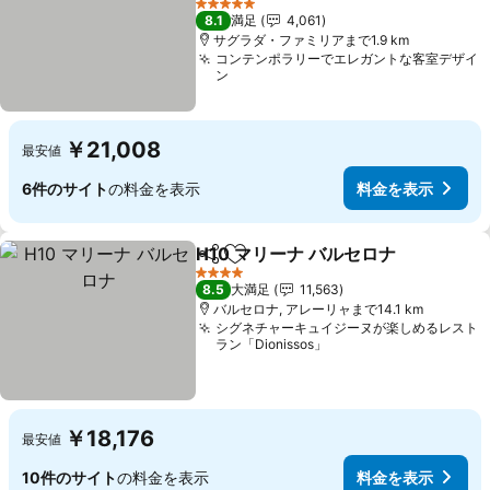
料金を表示
5 ホテルのランク
8.1
満足
4,061
サグラダ・ファミリアまで1.9 km
コンテンポラリーでエレガントな客室デザイ
ン
￥21,008
最安値
6件のサイト
の料金を表示
料金を表示
H10 マリーナ バルセロナ
シェア
お気に入りに追加
料
4 ホテルのランク
8.5
大満足
11,563
バルセロナ, アレーリャまで14.1 km
シグネチャーキュイジーヌが楽しめるレスト
ラン「Dionissos」
￥18,176
最安値
10件のサイト
の料金を表示
料金を表示