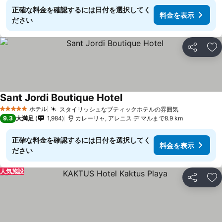
正確な料金を確認するには日付を選択してく
料金を表示
ださい
シェア
お
Sant Jordi Boutique Hotel
料金を表示
ホテル
スタイリッシュなブティックホテルの雰囲気
料金を表示
5 ホテルのランク
9.3
大満足
1,984
カレーリャ, アレニス デ マルまで8.9 km
正確な料金を確認するには日付を選択してく
料金を表示
ださい
人気施設
シェア
お