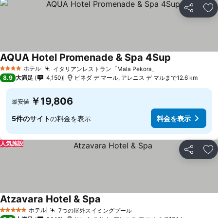
シェア
お
AQUA Hotel Promenade & Spa 4Sup
料金を表示
ホテル
イタリアンレストラン「Mala Pekora」
料金を表示
4 ホテルのランク
8.9
大満足
4,150
ピネダ デ マール, アレニス デ マルまで12.6 km
￥19,806
最安値
5件のサイト
の料金を表示
料金を表示
人気施設
シェア
お
Atzavara Hotel & Spa
料金を表示
ホテル
7つの屋外スイミングプール
料金を表示
5 ホテルのランク