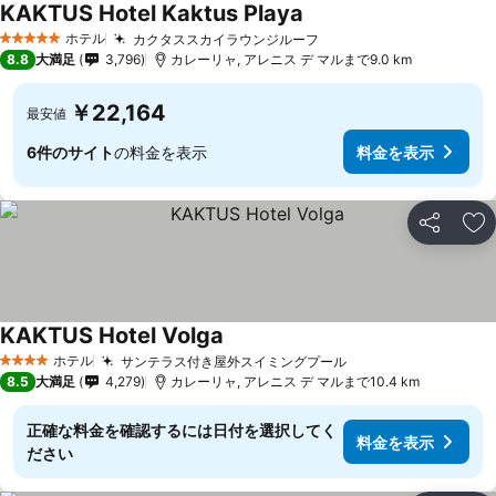
KAKTUS Hotel Kaktus Playa
料金を表示
ホテル
カクタススカイラウンジルーフ
料金を表示
5 ホテルのランク
8.8
大満足
3,796
カレーリャ, アレニス デ マルまで9.0 km
￥22,164
最安値
6件のサイト
の料金を表示
料金を表示
シェア
お
KAKTUS Hotel Volga
料金を表示
ホテル
サンテラス付き屋外スイミングプール
料金を表示
4 ホテルのランク
8.5
大満足
4,279
カレーリャ, アレニス デ マルまで10.4 km
正確な料金を確認するには日付を選択してく
料金を表示
ださい