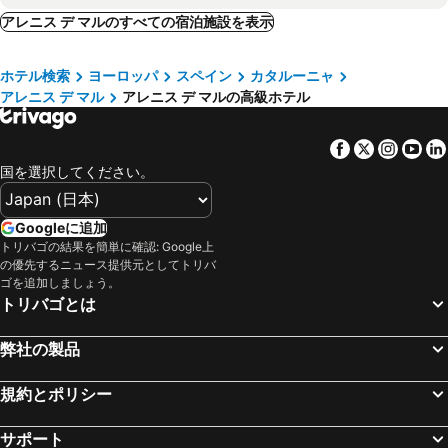
サン フェリウ デ ギホルス, luxury hotels
サン クガ デル バリェス, luxury hotels
アレニス デ マルのすべての宿泊施設を表示
Vilasar de Dalt, luxury hotels
アレーリャ, luxury hotels
ホテル検索
ヨーロッパ
スペイン
カタルーニャ
サント ヒラーリ サカルム, luxury hotels
Vallromanes, luxury hotels
アレニス デ マル
アレニス デ マルの高級ホテル
カルデス デ マラベーリャ, luxury hotels
サンタ クリスティーナ デ アロ, luxury hotels
ブラネス, luxury hotels
Gurb, luxury hotels
Facebook
Twitter
Insta
Yo
ヴィック, luxury hotels
サン・グレゴリー, luxury hotels
国を選択してください。
ラ ガリーガ, luxury hotels
Santa María de Palautordera, luxury hotels
Santa Eulalia de Riuprimer, luxury hotels
ヴィラドロウ, luxury hotels
Googleに追加
トリバゴの結果を簡単に確認: Google上
San Vicente de Montalt, luxury hotels
Santa Eugenia de Berga, luxury hotels
の優先するニュース提供元としてトリバ
バダロナ, luxury hotels
マタロ, luxury hotels
ゴを追加しましょう。
トリバゴとは
エル プラット レブレガット, luxury hotels
カネ デ マール, luxury hotels
弊社の製品
規約とポリシー
サポート