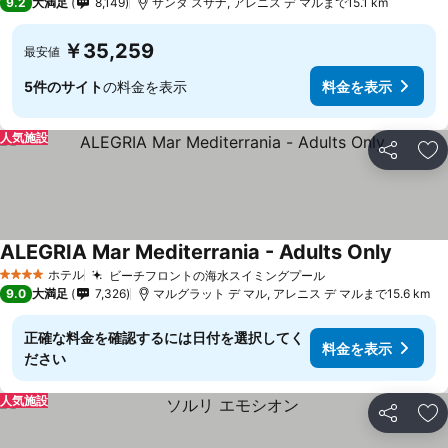
9.2
大満足
8,149
サンタ スサナ, アレニス デ マルまで15.1 km
￥35,259
最安値
5件のサイト
の料金を表示
料金を表示
人気施設
シェア
お
ALEGRIA Mar Mediterrania - Adults Only
料金を
ホテル
ビーチフロントの海水スイミングプール
料金を表示
4 ホテルのランク
9.0
大満足
7,326
マルグラット デ マル, アレニス デ マルまで15.6 km
正確な料金を確認するには日付を選択してく
料金を表示
ださい
人気施設
シェア
お