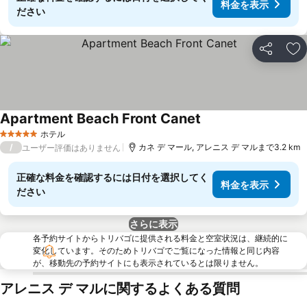
料金を表示
ださい
シェア
お
Apartment Beach Front Canet
料金を表示
ホテル
5 ホテルのランク
/
カネ デ マール, アレニス デ マルまで3.2 km
ユーザー評価はありません
正確な料金を確認するには日付を選択してく
料金を表示
ださい
さらに表示
各予約サイトからトリバゴに提供される料金と空室状況は、継続的に
変化しています。そのためトリバゴでご覧になった情報と同じ内容
が、移動先の予約サイトにも表示されているとは限りません。
アレニス デ マルに関するよくある質問