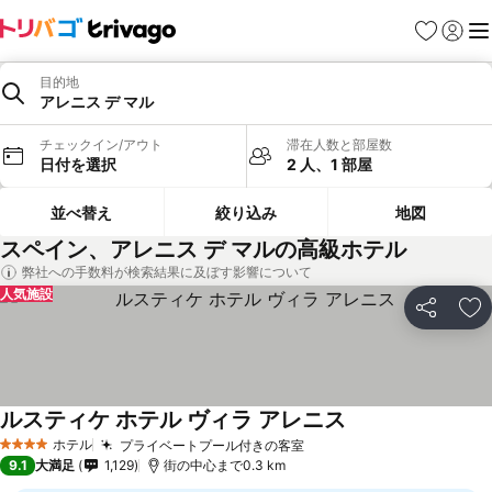
お気に入り
ログイ
メ
目的地
アレニス デ マル
チェックイン/アウト
滞在人数と部屋数
日付を選択
2 人、1 部屋
並べ替え
絞り込み
地図
スペイン、アレニス デ マルの高級ホテル
弊社への手数料が検索結果に及ぼす影響について
人気施設
シェア
お
ルスティケ ホテル ヴィラ アレニス
料金を表示
ホテル
プライベートプール付きの客室
料金を表示
4 ホテルのランク
9.1
大満足
1,129
街の中心まで0.3 km