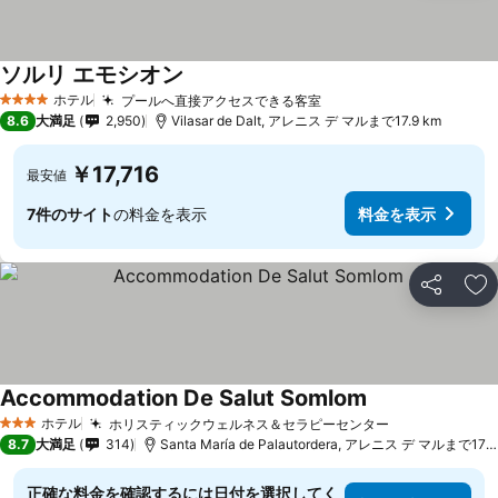
ソルリ エモシオン
料金を表示
ホテル
プールへ直接アクセスできる客室
料金を表示
4 ホテルのランク
8.6
大満足
2,950
Vilasar de Dalt, アレニス デ マルまで17.9 km
￥17,716
最安値
7件のサイト
の料金を表示
料金を表示
シェア
お
Accommodation De Salut Somlom
料金を表示
ホテル
ホリスティックウェルネス＆セラピーセンター
料金を表示
3 ホテルのランク
8.7
大満足
314
Santa María de Palautordera, アレニス デ マルまで17.0
正確な料金を確認するには日付を選択してく