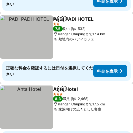
料金を表示
さい
PADI PADI HOTEL
シェア
お気に入りに追加
料金を表
2 ホテルのランク
7.5
良い
532
Kangar, Chupingまで17.4 km
敷地内のパディカフェ
料金を表示
正確な料金を確認するには日付を選択してくだ
料金を表示
さい
Ants Hotel
シェア
お気に入りに追加
料金を表示
3 ホテルのランク
8.3
満足
2,468
Kangar, Chupingまで17.5 km
家族向けの広々とした客室
料金を表示