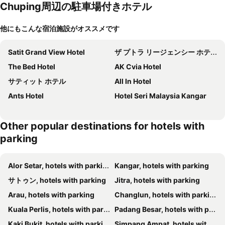
Chuping周辺の駐車場付きホテル
他にもこんな宿泊施設がオススメです
Satit Grand View Hotel
ザ プトラ リージェンシー ホテル
The Bed Hotel
AK Cvia Hotel
サティット ホテル
All In Hotel
Ants Hotel
Hotel Seri Malaysia Kangar
Other popular destinations for hotels with
parking
Alor Setar, hotels with parking
Kangar, hotels with parking
サトゥン, hotels with parking
Jitra, hotels with parking
Arau, hotels with parking
Changlun, hotels with parking
Kuala Perlis, hotels with parking
Padang Besar, hotels with parking
Kaki Bukit, hotels with parking
Simpang Ampat, hotels with parking