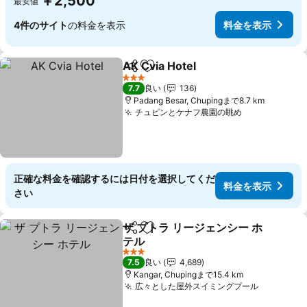
￥2,500
最安値
4件のサイト
の料金を表示
料金を表示
AK Cvia Hotel
シェア
お気に入りに追加
料金を表示
3 ホテルのランク
7.7
良い
136
Padang Besar, Chupingまで8.7 km
チュピンとケナフ農園の眺め
料金を表示
正確な料金を確認するには日付を選択してくだ
料金を表示
さい
ザ プトラ リージェンシー ホ
シェア
お気に入りに追加
テル
料金を表示
3 ホテルのランク
7.5
良い
4,689
Kangar, Chupingまで15.4 km
広々とした屋外スイミングプール
料金を表