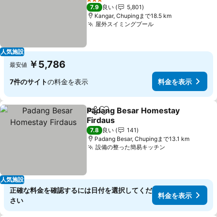
料金を表示
3 ホテルのランク
7.9
良い
5,801
Kangar, Chupingまで18.5 km
屋外スイミングプール
料金を表示
人気施設
￥5,786
最安値
7件のサイト
の料金を表示
料金を表示
Padang Besar Homestay
シェア
お気に入りに追加
Firdaus
料金を表示
7.8
良い
141
Padang Besar, Chupingまで13.1 km
設備の整った簡易キッチン
料金を表示
人気施設
正確な料金を確認するには日付を選択してくだ
料金を表示
さい