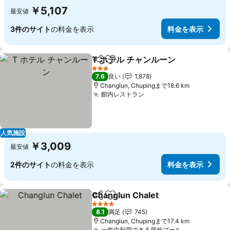
￥5,107
最安値
3件のサイト
の料金を表示
料金を表示
T ホテル チャンルーン
シェア
お気に入りに追加
料金
3 ホテルのランク
7.6
良い
1,878
Changlun, Chupingまで18.6 km
館内レストラン
料金を表示
人気施設
￥3,009
最安値
2件のサイト
の料金を表示
料金を表示
Changlun Chalet
シェア
お気に入りに追加
料金を表
4 ホテルのランク
8.1
満足
745
Changlun, Chupingまで17.4 km
一年中利用できる屋外プール