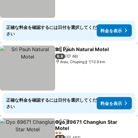
正確な料金を確認するには日付を選択してくだ
料金を表示
さい
Sri Pauh Natural Motel
シェア
お気に入りに追加
料
6.8
66
Arau, Chupingまで12.9 km
正確な料金を確認するには日付を選択してくだ
料金を表示
さい
Oyo 89671 Changlun Star
シェア
お気に入りに追加
Motel
料金を表示
2 ホテルのランク
6.3
467