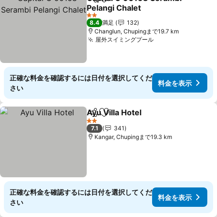
シェア
お気に入りに追加
Pelangi Chalet
料金を表示
2 ホテルのランク
8.4
満足
132
Changlun, Chupingまで19.7 km
屋外スイミングプール
料金を表示
正確な料金を確認するには日付を選択してくだ
料金を表示
さい
Ayu Villa Hotel
シェア
お気に入りに追加
料金を表示
2 ホテルのランク
7.1
341
Kangar, Chupingまで19.3 km
正確な料金を確認するには日付を選択してくだ
料金を表示
さい