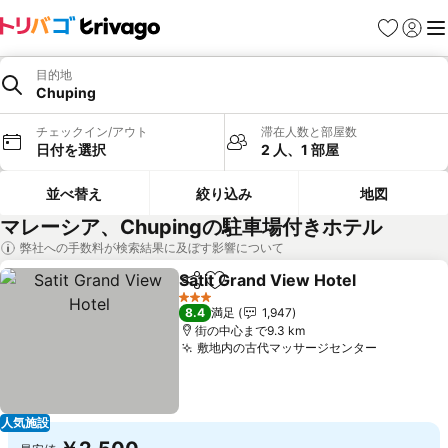
お気に入り
ログイ
メ
目的地
Chuping
チェックイン/アウト
滞在人数と部屋数
日付を選択
2 人、1 部屋
並べ替え
絞り込み
地図
マレーシア、Chupingの駐車場付きホテル
弊社への手数料が検索結果に及ぼす影響について
Satit Grand View Hotel
シェア
お気に入りに追加
料
3 ホテルのランク
8.4
満足
1,947
街の中心まで9.3 km
敷地内の古代マッサージセンター
料金を表
人気施設