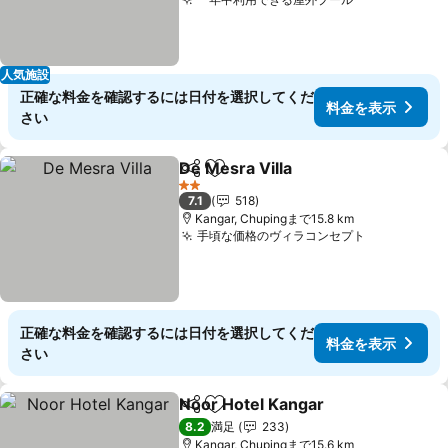
料金を表示
人気施設
正確な料金を確認するには日付を選択してくだ
料金を表示
さい
De Mesra Villa
シェア
お気に入りに追加
料金を表示
2 ホテルのランク
7.1
518
Kangar, Chupingまで15.8 km
手頃な価格のヴィラコンセプト
料金を表示
正確な料金を確認するには日付を選択してくだ
料金を表示
さい
Noor Hotel Kangar
シェア
お気に入りに追加
料金を
8.2
満足
233
Kangar, Chupingまで15.6 km