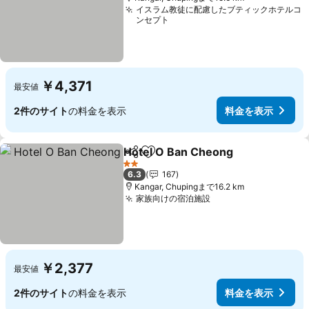
イスラム教徒に配慮したブティックホテルコ
ンセプト
￥4,371
最安値
2件のサイト
の料金を表示
料金を表示
Hotel O Ban Cheong
シェア
お気に入りに追加
料金
2 ホテルのランク
6.3
167
Kangar, Chupingまで16.2 km
家族向けの宿泊施設
料金を表示
￥2,377
最安値
2件のサイト
の料金を表示
料金を表示