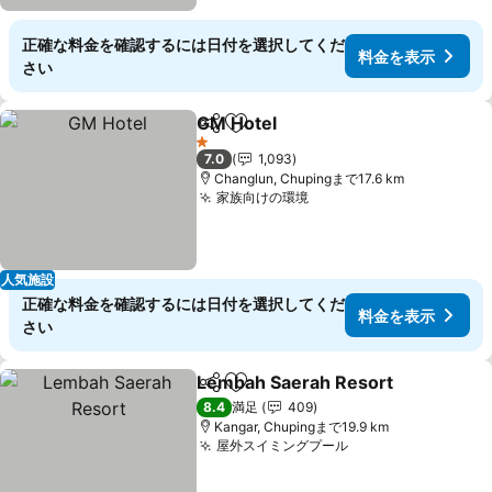
正確な料金を確認するには日付を選択してくだ
料金を表示
さい
GM Hotel
シェア
お気に入りに追加
料金を表示
1 ホテルのランク
7.0
1,093
Changlun, Chupingまで17.6 km
家族向けの環境
料金を表示
人気施設
正確な料金を確認するには日付を選択してくだ
料金を表示
さい
Lembah Saerah Resort
シェア
お気に入りに追加
料
8.4
満足
409
Kangar, Chupingまで19.9 km
屋外スイミングプール
料金を表示