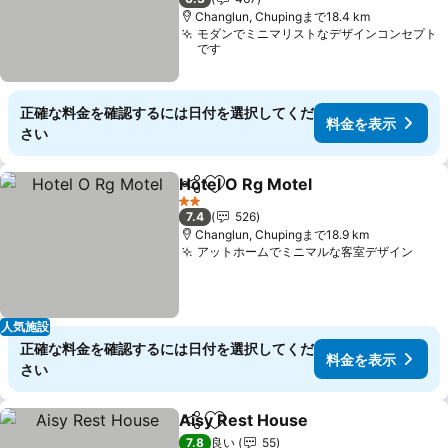
Changlun, Chupingまで18.4 km
モダンでミニマリストなデザインコンセプト
です
正確な料金を確認するには日付を選択してくだ
料金を表示
さい
Hotel O Rg Motel
シェア
お気に入りに追加
料金を表
2 ホテルのランク
7.4
526
Changlun, Chupingまで18.9 km
アットホームでミニマルな客室デザイン
料金
人気施設
正確な料金を確認するには日付を選択してくだ
料金を表示
さい
Aisy Rest House
シェア
お気に入りに追加
料金を表
7.8
良い
55