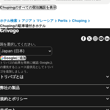
Kuala Nerang, hotels with parking
Bukit Kayu Hitam, hotels with parking
Chupingのすべての宿泊施設を表示
Kuala Kedah, hotels with parking
Kodiang, hotels with parking
ホテル検索
アジア
マレーシア
Perlis
Chuping
Bukit Air, hotels with parking
Langgar, hotels with parking
Chupingの駐車場付きホテル
Facebook
Twitter
Insta
Yo
国を選択してください。
Googleに追加
トリバゴの結果を簡単に確認: Google上
の優先するニュース提供元としてトリバ
ゴを追加しましょう。
トリバゴとは
弊社の製品
規約とポリシー
サポート