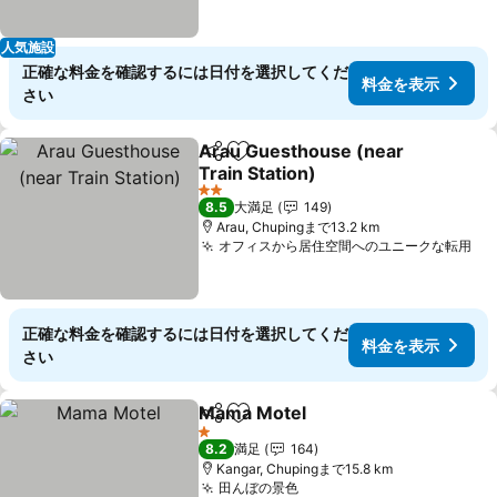
人気施設
正確な料金を確認するには日付を選択してくだ
料金を表示
さい
Arau Guesthouse (near
シェア
お気に入りに追加
Train Station)
料金を表示
2 ホテルのランク
8.5
大満足
149
Arau, Chupingまで13.2 km
オフィスから居住空間へのユニークな転用
料
正確な料金を確認するには日付を選択してくだ
料金を表示
さい
Mama Motel
シェア
お気に入りに追加
料金を表示
1 ホテルのランク
8.2
満足
164
Kangar, Chupingまで15.8 km
田んぼの景色
料金を表示