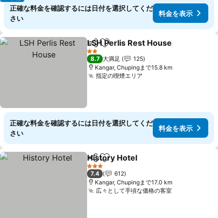
正確な料金を確認するには日付を選択してくだ
料金を表示
さい
LSH Perlis Rest House
シェア
お気に入りに追加
料
2 ホテルのランク
8.7
大満足
125
Kangar, Chupingまで15.8 km
指定の喫煙エリア
料金を表示
正確な料金を確認するには日付を選択してくだ
料金を表示
さい
History Hotel
シェア
お気に入りに追加
料金を表示
3 ホテルのランク
7.4
612
Kangar, Chupingまで17.0 km
広々として手頃な価格の客室
料金を表示