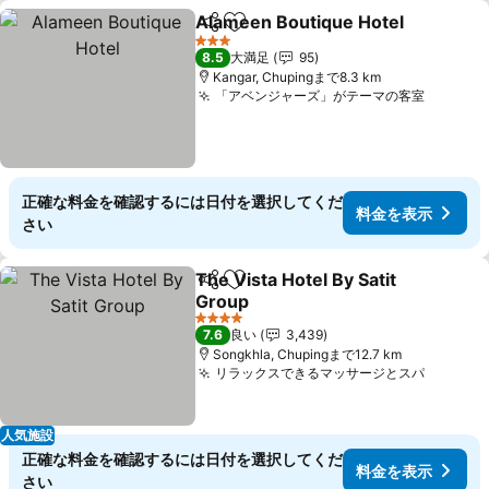
Alameen Boutique Hotel
シェア
お気に入りに追加
3 ホテルのランク
8.5
大満足
95
Kangar, Chupingまで8.3 km
「アベンジャーズ」がテーマの客室
料金を
正確な料金を確認するには日付を選択してくだ
料金を表示
さい
The Vista Hotel By Satit
シェア
お気に入りに追加
Group
料金を表示
4 ホテルのランク
7.6
良い
3,439
Songkhla, Chupingまで12.7 km
リラックスできるマッサージとスパ
料金を
人気施設
正確な料金を確認するには日付を選択してくだ
料金を表示
さい