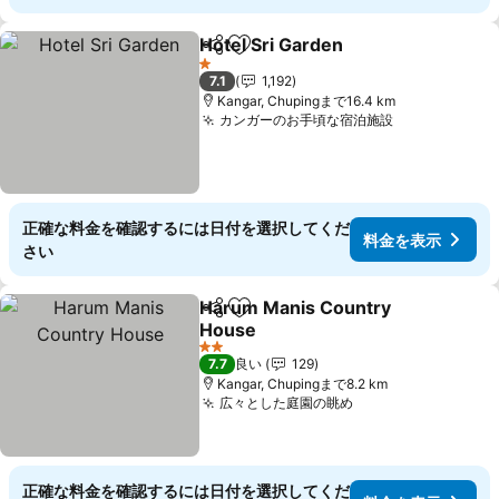
Hotel Sri Garden
シェア
お気に入りに追加
料金を表
1 ホテルのランク
7.1
1,192
Kangar, Chupingまで16.4 km
カンガーのお手頃な宿泊施設
料金を表示
正確な料金を確認するには日付を選択してくだ
料金を表示
さい
Harum Manis Country
シェア
お気に入りに追加
House
料金を表示
2 ホテルのランク
7.7
良い
129
Kangar, Chupingまで8.2 km
広々とした庭園の眺め
料金を表示
正確な料金を確認するには日付を選択してくだ