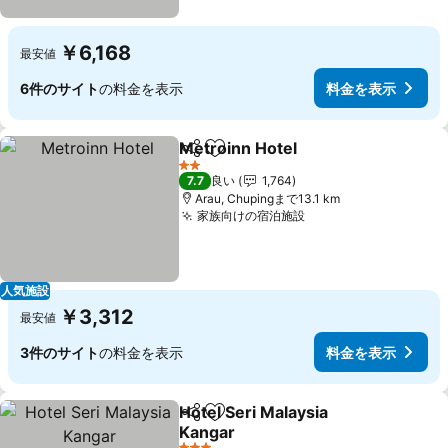
￥6,168
最安値
6件のサイト
の料金を表示
料金を表示
Metroinn Hotel
シェア
お気に入りに追加
料金を表示
2 ホテルのランク
7.7
良い
1,764
Arau, Chupingまで13.1 km
家族向けの宿泊施設
料金を表示
人気施設
￥3,312
最安値
3件のサイト
の料金を表示
料金を表示
Hotel Seri Malaysia
シェア
お気に入りに追加
Kangar