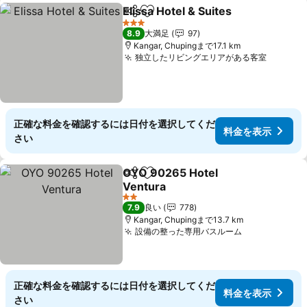
Elissa Hotel & Suites
シェア
お気に入りに追加
料金
3 ホテルのランク
8.9
大満足
97
Kangar, Chupingまで17.1 km
独立したリビングエリアがある客室
料金を
正確な料金を確認するには日付を選択してくだ
料金を表示
さい
OYO 90265 Hotel
シェア
お気に入りに追加
Ventura
料金を表示
2 ホテルのランク
7.9
良い
778
Kangar, Chupingまで13.7 km
設備の整った専用バスルーム
料金を表示
正確な料金を確認するには日付を選択してくだ
料金を表示
さい