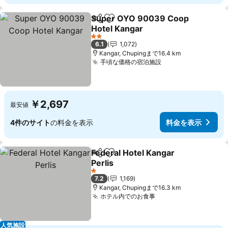
Super OYO 90039 Coop
シェア
お気に入りに追加
Hotel Kangar
料金を表示
2 ホテルのランク
6.1
1,072
Kangar, Chupingまで16.4 km
手頃な価格の宿泊施設
料金を表示
￥2,697
最安値
4件のサイト
の料金を表示
料金を表示
Federal Hotel Kangar
シェア
お気に入りに追加
Perlis
料金を表示
1 ホテルのランク
7.2
1,169
Kangar, Chupingまで16.3 km
ホテル内でのお食事
料金を表示
人気施設