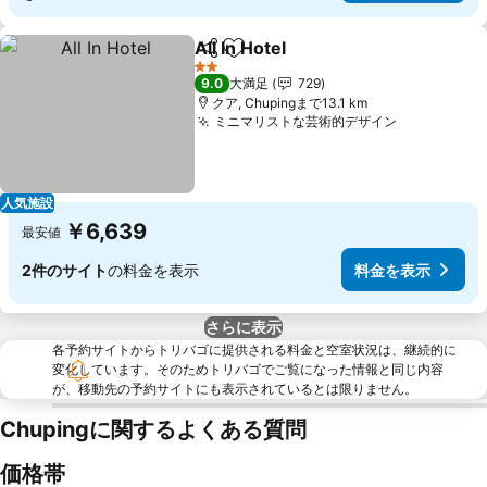
All In Hotel
シェア
お気に入りに追加
料金を表示
2 ホテルのランク
9.0
大満足
729
クア, Chupingまで13.1 km
ミニマリストな芸術的デザイン
料金を表示
人気施設
￥6,639
最安値
2件のサイト
の料金を表示
料金を表示
さらに表示
各予約サイトからトリバゴに提供される料金と空室状況は、継続的に
変化しています。そのためトリバゴでご覧になった情報と同じ内容
が、移動先の予約サイトにも表示されているとは限りません。
Chupingに関するよくある質問
価格帯