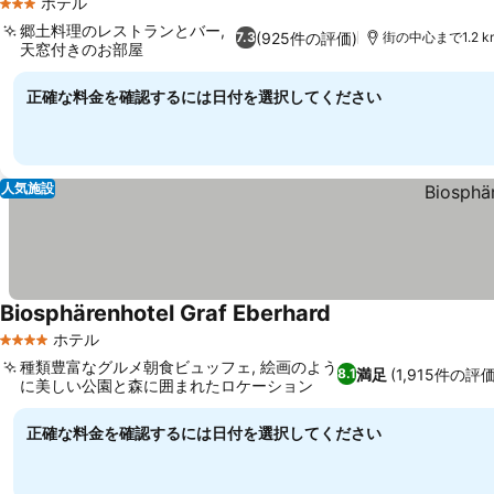
ホテル
3 ホテルのランク
郷土料理のレストランとバー,
(925件の評価)
7.3
街の中心まで1.2 k
天窓付きのお部屋
正確な料金を確認するには日付を選択してください
人気施設
Biosphärenhotel Graf Eberhard
ホテル
4 ホテルのランク
種類豊富なグルメ朝食ビュッフェ, 絵画のよう
満足
(1,915件の評価
8.1
に美しい公園と森に囲まれたロケーション
正確な料金を確認するには日付を選択してください