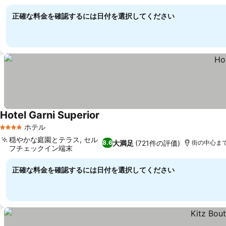
正確な料金を確認するには日付を選択してください
Hotel Garni Superior
ホテル
4 ホテルのランク
穏やかな庭園とテラス, セル
大満足
(721件の評価)
8.6
街の中心まで0
フチェックイン端末
正確な料金を確認するには日付を選択してください