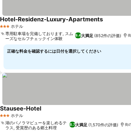
Hotel-Residenz-Luxury-Apartments
ホテル
3 ホテルのランク
専用駐車場を完備しております, スム
大満足
(852件の評価)
9.4
街
ーズなセルフチェックイン体験
正確な料金を確認するには日付を選択してください
Stausee-Hotel
ホテル
3 ホテルのランク
湖のパノラマビューを楽しめるテ
大満足
(1,570件の評価)
8.7
街の
ラス, 受賞歴のある郷土料理