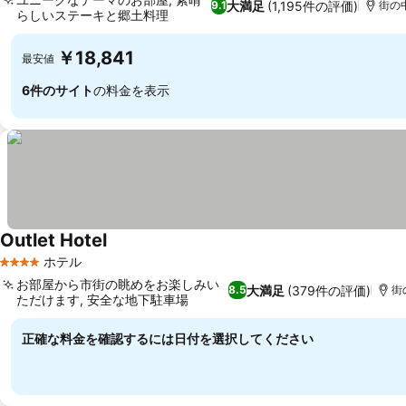
大満足
(1,195件の評価)
9.1
街の中
らしいステーキと郷土料理
￥18,841
最安値
6件のサイト
の料金を表示
Outlet Hotel
ホテル
4 ホテルのランク
お部屋から市街の眺めをお楽しみい
大満足
(379件の評価)
8.5
街
ただけます, 安全な地下駐車場
正確な料金を確認するには日付を選択してください