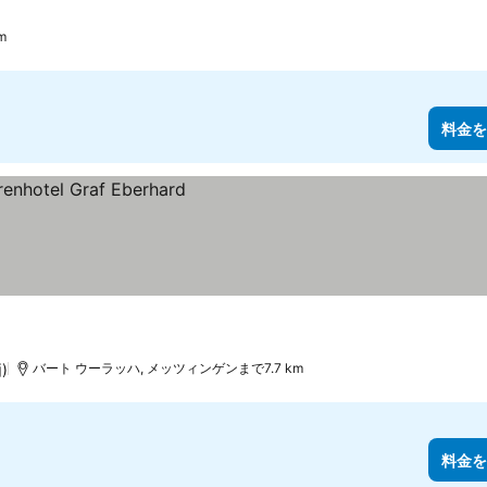
m
料金を
)
バート ウーラッハ, メッツィンゲンまで7.7 km
料金を