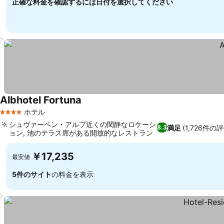
正確な料金を確認するには日付を選択してください
Albhotel Fortuna
ホテル
4 ホテルのランク
シュヴァーベン・アルプ近くの閑静なロケーシ
満足
(1,726件の
8.3
ョン, 池のテラス席がある開放的なレストラン
￥17,235
最安値
5件のサイト
の料金を表示