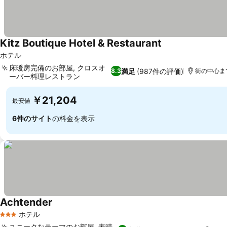
Kitz Boutique Hotel & Restaurant
ホテル
床暖房完備のお部屋, クロスオ
満足
(987件の評価)
8.3
街の中心まで
ーバー料理レストラン
￥21,204
最安値
6件のサイト
の料金を表示
Achtender
ホテル
3 ホテルのランク
ユニークなテーマのお部屋, 素晴