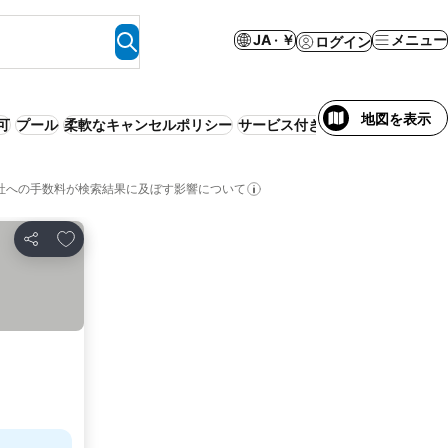
JA · ￥
メニュー
ログイン
地図を表示
可
プール
柔軟なキャンセルポリシー
サービス付きアパートメント
ス
社への手数料が検索結果に及ぼす影響について
お気に入りに追加
シェア