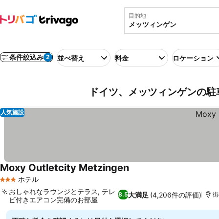
目的地
条件絞込み
2
並べ替え
料金
ロケーション
ドイツ、メッツィンゲンの駐
人気施設
Moxy Outletcity Metzingen
ホテル
3 ホテルのランク
おしゃれなラウンジとテラス, テレ
大満足
(4,206件の評価)
8.5
街
ビ付きエアコン完備のお部屋