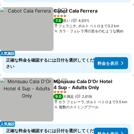
Cabot Cala Ferrera
シェア
お気に入りに追加
4 ホテルのランク
7.6
良い
4,631
フェラニチ, ポルト ペトロまで3.2 km
カラ・フェレラ湾の息をのむような眺め
人気施設
正確な料金を確認するには日付を選択してくだ
料金を表示
さい
Monsuau Cala D'Or Hotel
シェア
お気に入りに追加
4 Sup - Adults Only
4 ホテルのランク
9.0
大満足
2,619
カラ フェレーラ, ポルト ペトロまで3.5 km
複数のスイミングプール
人気施設
正確な料金を確認するには日付を選択してくだ
料金を表示