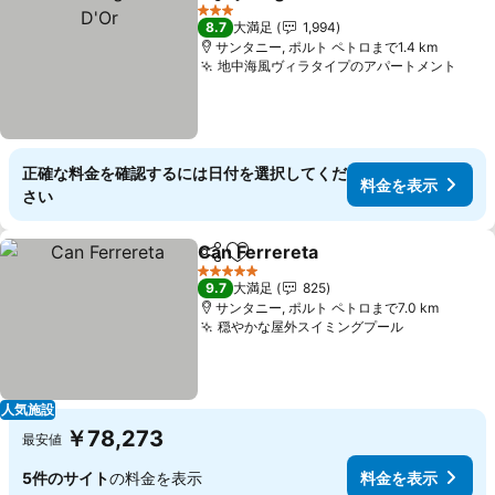
シェア
お気に入りに追加
3 ホテルのランク
8.7
大満足
1,994
サンタニー, ポルト ペトロまで1.4 km
地中海風ヴィラタイプのアパートメント
正確な料金を確認するには日付を選択してくだ
料金を表示
さい
Can Ferrereta
シェア
お気に入りに追加
5 ホテルのランク
9.7
大満足
825
サンタニー, ポルト ペトロまで7.0 km
穏やかな屋外スイミングプール
人気施設
￥78,273
最安値
5件のサイト
の料金を表示
料金を表示