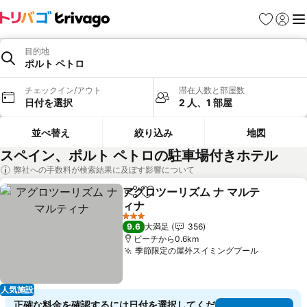
お気に入り
ログイ
メ
目的地
ポルト ペトロ
チェックイン/アウト
滞在人数と部屋数
日付を選択
2 人、1 部屋
並べ替え
絞り込み
地図
スペイン、ポルト ペトロの駐車場付きホテル
弊社への手数料が検索結果に及ぼす影響について
アグロツーリズム ナ マルテ
シェア
お気に入りに追加
ィナ
3 ホテルのランク
9.6
大満足
356
ビーチから0.6km
季節限定の屋外スイミングプール
人気施設
正確な料金を確認するには日付を選択してくだ