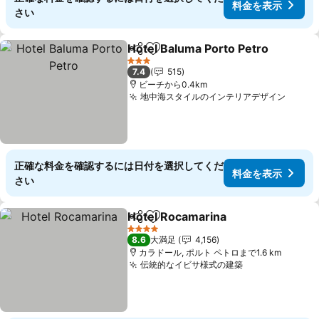
料金を表示
さい
Hotel Baluma Porto Petro
シェア
お気に入りに追加
3 ホテルのランク
7.4
515
ビーチから0.4km
地中海スタイルのインテリアデザイン
正確な料金を確認するには日付を選択してくだ
料金を表示
さい
Hotel Rocamarina
シェア
お気に入りに追加
4 ホテルのランク
8.6
大満足
4,156
カラドール, ポルト ペトロまで1.6 km
伝統的なイビサ様式の建築