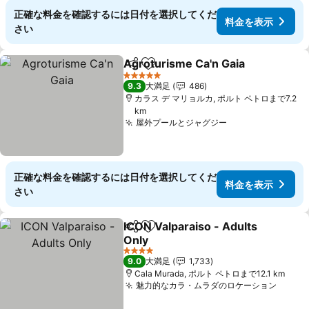
正確な料金を確認するには日付を選択してくだ
料金を表示
さい
Agroturisme Ca'n Gaia
シェア
お気に入りに追加
5 ホテルのランク
9.3
大満足
486
カラス デ マリョルカ, ポルト ペトロまで7.2
km
屋外プールとジャグジー
正確な料金を確認するには日付を選択してくだ
料金を表示
さい
ICON Valparaiso - Adults
シェア
お気に入りに追加
Only
4 ホテルのランク
9.0
大満足
1,733
Cala Murada, ポルト ペトロまで12.1 km
魅力的なカラ・ムラダのロケーション