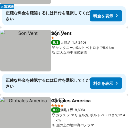
人気施設
正確な料金を確認するには日付を選択してくだ
料金を表示
さい
Son Vent
シェア
お気に入りに追加
1 ホテルのランク
9.3
大満足
240
サンタニー, ポルト ペトロまで6.4 km
広大な地中海式庭園
正確な料金を確認するには日付を選択してくだ
料金を表示
さい
Globales America
シェア
お気に入りに追加
4 ホテルのランク
8.0
満足
8,696
カラス デ マリョルカ, ポルト ペトロまで12.4
km
崖の上の地中海パノラマ