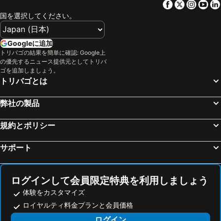
Facebook
Twitter
Insta
Yo
コロニア サント ホルディ, hotels with parking
マナコル, hotels with parking
国を選択してください。
フェラニチ, hotels with parking
カンポス, hotels with parking
カラ メスキーダ, hotels with parking
カラ モンドラゴ, hotels with parking
Googleに追加
トリバゴの結果を簡単に確認: Google上
Cala Murada, hotels with parking
カラ マンディア, hotels with parking
の優先するニュース提供元としてトリバ
Sant Llorenç des Cardassar, hotels with parking
アルタ, hotels with parking
ゴを追加しましょう。
トリバゴとは
ロス ピノス海岸, hotels with parking
カラ フィゲーラ, hotels with parking
インカ, hotels with parking
セス・サリネス, hotels with parking
弊社の製品
カーラドミンゴス, hotels with parking
カンヤメル, hotels with parking
規約とポリシー
カーラ サンタニー, hotels with parking
Binissalem, hotels with parking
カラ フェレーラ, hotels with parking
ポレレス, hotels with parking
サポート
アルガイダ, hotels with parking
ポルトコロム, hotels with parking
Ariany, hotels with parking
モントゥィリィ, hotels with parking
ログインして会員限定特典を利用しましょう
体験をカスタマイズ
ロイヤルティ料金プランと会員価格
ログイン