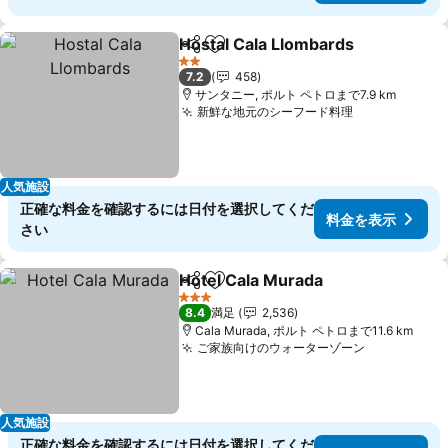
Hostal Cala Llombards
シェア
お気に入りに追加
2 ホテルのランク
7.2
458
サンタニー, ポルト ペトロまで7.9 km
新鮮な地元のシーフード料理
人気施設
正確な料金を確認するには日付を選択してくだ
料金を表示
さい
Hotel Cala Murada
シェア
お気に入りに追加
3 ホテルのランク
8.4
満足
2,536
Cala Murada, ポルト ペトロまで11.6 km
ご家族向けのウォーターゾーン
人気施設
正確な料金を確認するには日付を選択してくだ