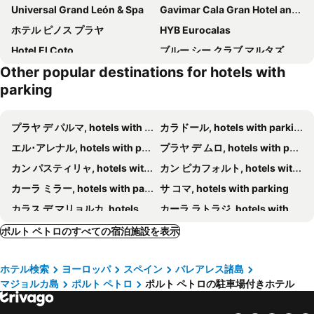
Universal Grand León & Spa
Gavimar Cala Gran Hotel and Apartments
ホテル ピノス プラヤ
HYB Eurocalas
Hotel El Coto
ブルー シー クラブ マルタズ
Other popular destinations for hotels with
Hotel Cala Dor - Adults Only
MarSenses Ferrera Blanca Hotel Family
parking
Petit Hotel Sant Miquel
Hotel Cala Murada
ホテル サ ポサダ ダウマリア
ホテル カン ボニコ
プラヤ デ パルマ, hotels with parking
カラドール, hotels with parking
Hotel Colonial
Blau Punta Reina
エル･アレナル, hotels with parking
プラヤ デ ムロ, hotels with parking
カン パスティリャ, hotels with parking
カン ピカフォルト, hotels with parking
カーラ ミラー, hotels with parking
サ コマ, hotels with parking
カラス デ マリョルカ, hotels with parking
カーラ ラトラジ, hotels with parking
ソン セルベーラ, hotels with parking
シヨット, hotels with parking
ポルト ペトロのすべての宿泊施設を表示
リュチマヨル, hotels with parking
ムロ, hotels with parking
ホテル検索
ヨーロッパ
スペイン
バレアレス諸島
ポルトクリスト, hotels with parking
カプデペラ, hotels with parking
マジョルカ島
ポルト ペトロ
ポルト ペトロの駐車場付きホテル
サンタマルガリータ, hotels with parking
カラ ボナ, hotels with parking
サンタニー, hotels with parking
フォント デ サ カラ, hotels with parking