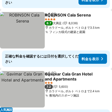
さい
ROBINSON Cala Serena
シェア
お気に入りに追加
4 ホテルのランク
8.7
大満足
8,036
カラドール, ポルト ペトロまで3.5 km
フィンカ様式の建築と庭園
正確な料金を確認するには日付を選択してくだ
料金を表示
さい
Gavimar Cala Gran Hotel
シェア
お気に入りに追加
and Apartments
3 ホテルのランク
7.2
5,600
カラドール, ポルト ペトロまで2.4 km
敷地内のスポーツ施設
人気施設