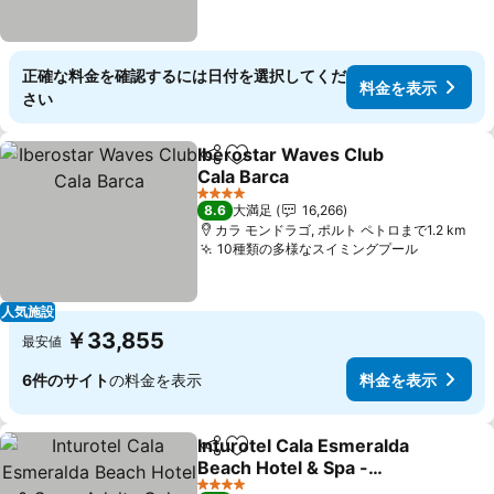
正確な料金を確認するには日付を選択してくだ
料金を表示
さい
Iberostar Waves Club
シェア
お気に入りに追加
Cala Barca
4 ホテルのランク
8.6
大満足
16,266
カラ モンドラゴ, ポルト ペトロまで1.2 km
10種類の多様なスイミングプール
人気施設
￥33,855
最安値
6件のサイト
の料金を表示
料金を表示
Inturotel Cala Esmeralda
シェア
お気に入りに追加
Beach Hotel & Spa -
Adults Only
4 ホテルのランク