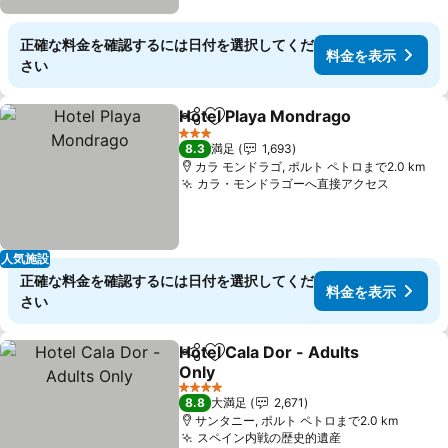
正確な料金を確認するには日付を選択してくだ
料金を表示
さい
Hotel Playa Mondrago
シェア
お気に入りに追加
3 ホテルのランク
8.3
満足
1,693
カラ モンドラゴ, ポルト ペトロまで2.0 km
カラ・モンドラゴーへ直接アクセス
人気施設
正確な料金を確認するには日付を選択してくだ
料金を表示
さい
Hotel Cala Dor - Adults
シェア
お気に入りに追加
Only
4 ホテルのランク
8.8
大満足
2,671
サンタニー, ポルト ペトロまで2.0 km
スペイン内戦の歴史的遺産