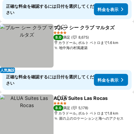
正確な料金を確認するには日付を選択してくだ
料金を表示
さい
ブルー シー クラブ マルタズ
シェア
お気に入りに追加
4 ホテルのランク
8.0
満足
8,675
カラドール, ポルト ペトロまで1.6 km
地中海の村風建築
人気施設
正確な料金を確認するには日付を選択してくだ
料金を表示
さい
ALUA Suites Las Rocas
シェア
お気に入りに追加
4 ホテルのランク
8.0
満足
5,178
カラドール, ポルト ペトロまで1.8 km
崖の上のロケーションと海へのアクセス