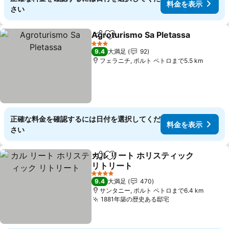
料金を表示
さい
Agroturismo Sa Pletassa
シェア
お気に入りに追加
3 ホテルのランク
9.4
大満足
92
フェラニチ, ポルト ペトロまで5.5 km
正確な料金を確認するには日付を選択してくだ
料金を表示
さい
カル リート ホリスティック
シェア
お気に入りに追加
リトリート
4 ホテルのランク
9.4
大満足
470
サンタニー, ポルト ペトロまで6.4 km
1881年築の歴史ある邸宅