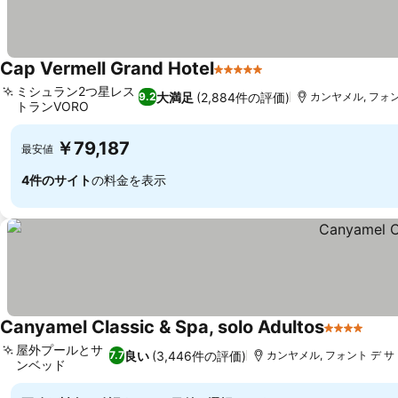
Cap Vermell Grand Hotel
5 ホテルのランク
料金を表示
ミシュラン2つ星レス
大満足
(2,884件の評価)
9.2
カンヤメル, フォント
トランVORO
料金を表示
￥79,187
最安値
4件のサイト
の料金を表示
Canyamel Classic & Spa, solo Adultos
4 ホテル
料金
屋外プールとサ
良い
(3,446件の評価)
7.7
カンヤメル, フォント デ サ 
ンベッド
料金を表示