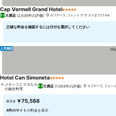
Cap Vermell Grand Hotel
5 ホテルのランク
料金を表示
大満足
(2,636件の評価)
9.0
カプデペラ, フォント デ サ カラまで1.7 km
正確な料金を確認するには日付を選択してください
人気施設
Hotel Can Simoneta
5 ホテルのランク
料金を表示
メキシコとマヨルカ
大満足
(1,093件の評価)
9.5
カプデペラ, フォント 
の融合料理
料金を表示
￥75,568
最安値
4件のサイト
の料金を表示