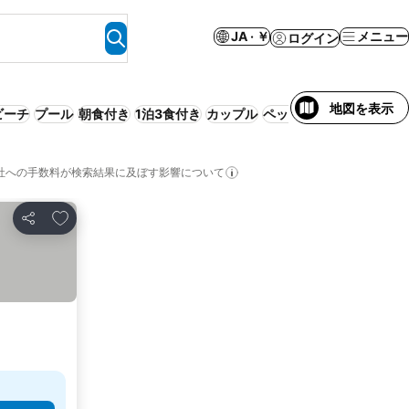
JA · ￥
メニュー
ログイン
地図を表示
ビーチ
プール
朝食付き
1泊3食付き
カップル
ペット可
エアコン
１泊2
社への手数料が検索結果に及ぼす影響について
お気に入りに追加
シェア