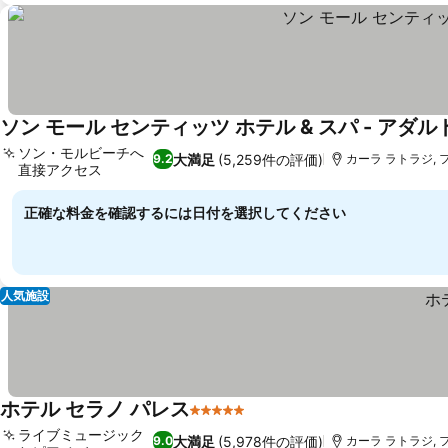
ソン モール センティッツ ホテル & スパ - アダル
ソン・モルビーチへ
大満足
(5,259件の評価)
9.2
カーラ ラトラジ, フ
直接アクセス
料金を表示
正確な料金を確認するには日付を選択してください
人気施設
ホテル セラノ パレス
5 ホテルのランク
料金を表示
ライブミュージック
大満足
(5,978件の評価)
9.0
カーラ ラトラジ, フ