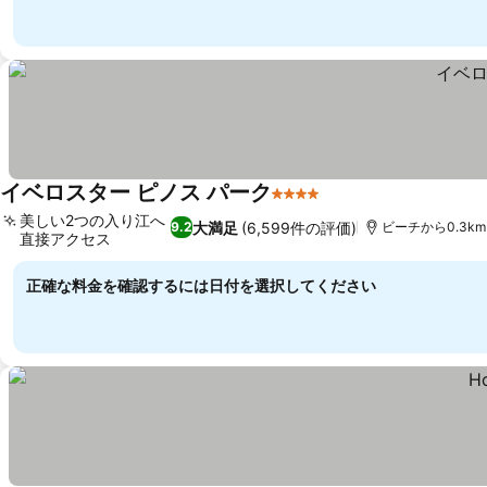
イベロスター ピノス パーク
4 ホテルのランク
料金を表示
美しい2つの入り江へ
大満足
(6,599件の評価)
9.2
ビーチから0.3km
直接アクセス
料金を表示
正確な料金を確認するには日付を選択してください