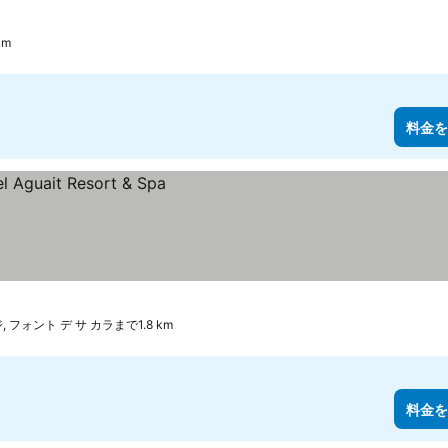
km
料金を
 フォント デ サ カラまで1.8 km
料金を