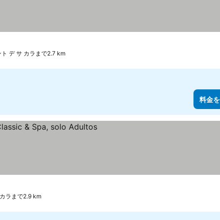
 デ サ カラまで2.7 km
料金を
のランク
を表示
カラまで2.9 km