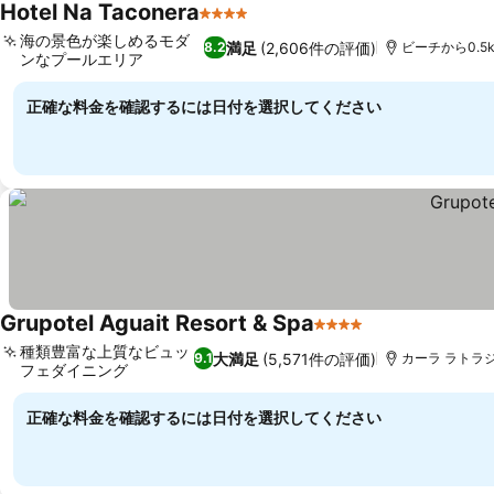
Hotel Na Taconera
4 ホテルのランク
料金を表示
海の景色が楽しめるモダ
満足
(2,606件の評価)
8.2
ビーチから0.5
ンなプールエリア
料金を表示
正確な料金を確認するには日付を選択してください
Grupotel Aguait Resort & Spa
4 ホテルのランク
料金を表示
種類豊富な上質なビュッ
大満足
(5,571件の評価)
9.1
カーラ ラトラジ,
フェダイニング
料金を表示
正確な料金を確認するには日付を選択してください