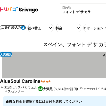
目的地
条件絞込み
2
並べ替え
料金
ロケーション
スペイン、フォント デ サ 
人気施設
AluaSoul Carolina
4 ホテルのランク
料金を表示
充実したスパとウェル
大満足
(6,614件の評価)
8.5
ビーチのすぐそ
ネスセンター
料金を表示
正確な料金を確認するには日付を選択してください