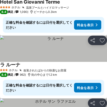
Hotel San Giovanni Terme
ホテル
温泉プールとハイドロマッサージ
4 ホテルのランク
8.4
満足
1,090
ビーチから0.3km
正確な料金を確認するには日付を選択してく
料金を表示
ださい
シェア
お
ラ ルーナ
ホテル
改装されたばかりの快適なお部屋
3 ホテルのランク
8.4
満足
962
街の中心まで1.2 km
正確な料金を確認するには日付を選択してく
料金を表示
ださい
シェア
お