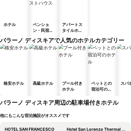
ホテル
ペンショ
アパートス
ン・民宿・
タイルホテ
ゲストハウ
ル
バラーノ ディスキアで人気のホテルカテゴリー
ス
格安ホテル
高級ホテル
プール付き
ペットとの
スパ
ホテル
宿泊可のホ
テル
バラーノ ディスキア周辺の駐車場付きホテル
他にもこんな宿泊施設がオススメです
HOTEL SAN FRANCESCO
Hotel San Lorenzo Thermal Spa