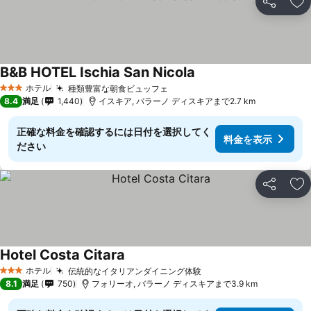
シェア
お
B&B HOTEL Ischia San Nicola
ホテル
種類豊富な朝食ビュッフェ
3 ホテルのランク
8.4
満足
1,440
イスキア, バラーノ ディスキアまで2.7 km
正確な料金を確認するには日付を選択してく
料金を表示
ださい
シェア
お
Hotel Costa Citara
ホテル
伝統的なイタリアンダイニング体験
3 ホテルのランク
8.1
満足
750
フォリーオ, バラーノ ディスキアまで3.9 km