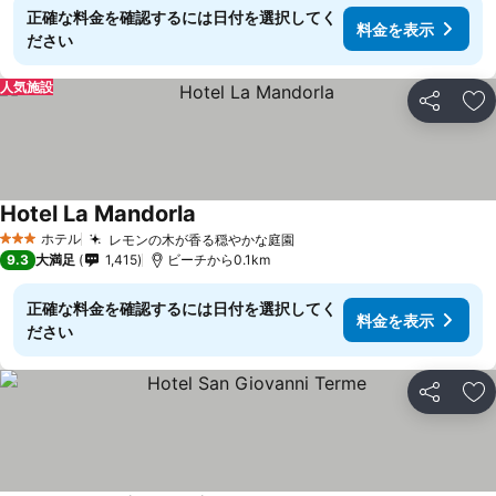
正確な料金を確認するには日付を選択してく
料金を表示
ださい
人気施設
シェア
お
Hotel La Mandorla
ホテル
レモンの木が香る穏やかな庭園
3 ホテルのランク
9.3
大満足
1,415
ビーチから0.1km
正確な料金を確認するには日付を選択してく
料金を表示
ださい
シェア
お