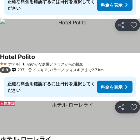
正確な料金を確認するには日付を選択してく
料金を表示
ださい
シェア
お
Hotel Polito
ホテル
穏やかな庭園とテラスからの眺め
2 ホテルのランク
6.9
237
イスキア, バラーノ ディスキアまで2.7 km
正確な料金を確認するには日付を選択してく
料金を表示
ださい
人気施設
シェア
お
ホテル ローレライ