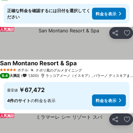
正確な料金を確認するには日付を選択してく
料金を表示
ださい
人気施設
シェア
お
San Montano Resort & Spa
ホテル
ナポリ風のグルメダイニング
5 ホテルのランク
9.4
大満足
1,500
ラッコアメーノ（イスキア）, バラーノ ディスキアまで5.1 km
￥67,472
最安値
4件のサイト
の料金を表示
料金を表示
人気施設
シェア
お