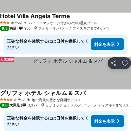
Hotel Villa Angela Terme
ホテル
ハイドロマッサージ付きの2つの温泉プール
3 ホテルのランク
8.3
満足
956
フォリーオ, バラーノ ディスキアまで4.0 km
正確な料金を確認するには日付を選択してく
料金を表示
ださい
人気施設
シェア
お
グリフォ ホテル シャルム & スパ
ホテル
地中海風の豊かな庭園オアシス
4 ホテルのランク
9.6
大満足
3,327
カザミッチョラ テルメ, バラーノ ディスキアまで3.6 km
正確な料金を確認するには日付を選択してく
料金を表示
ださい