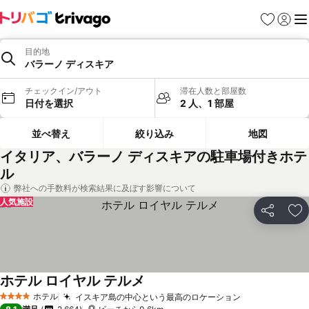
お気に入り
ログイ
メ
目的地
バラーノ ディスキア
チェックイン/アウト
滞在人数と部屋数
日付を選択
2 人、1 部屋
並べ替え
絞り込み
地図
イタリア、バラーノ ディスキアの駐車場付きホテ
ル
弊社への手数料が検索結果に及ぼす影響について
人気施設
シェア
お
ホテル ロイヤル テルメ
ホテル
イスキア島の中心という最高のロケーション
4 ホテルのランク