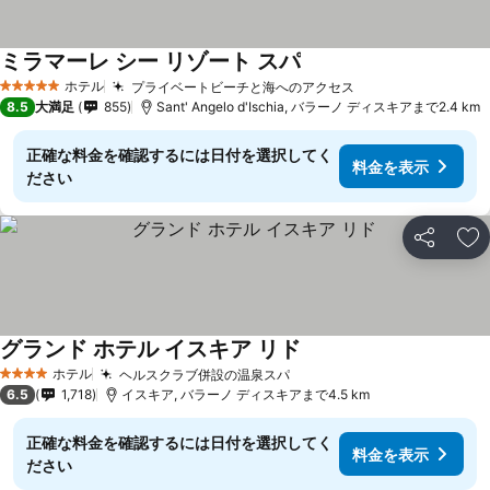
ミラマーレ シー リゾート スパ
ホテル
プライベートビーチと海へのアクセス
5 ホテルのランク
8.5
大満足
855
Sant' Angelo d'Ischia, バラーノ ディスキアまで2.4 km
正確な料金を確認するには日付を選択してく
料金を表示
ださい
シェア
お
グランド ホテル イスキア リド
ホテル
ヘルスクラブ併設の温泉スパ
4 ホテルのランク
6.5
1,718
イスキア, バラーノ ディスキアまで4.5 km
正確な料金を確認するには日付を選択してく
料金を表示
ださい