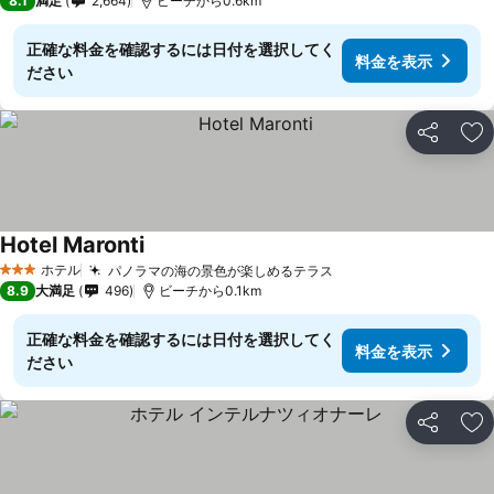
8.1
満足
2,664
ビーチから0.6km
正確な料金を確認するには日付を選択してく
料金を表示
ださい
シェア
お
Hotel Maronti
ホテル
パノラマの海の景色が楽しめるテラス
3 ホテルのランク
8.9
大満足
496
ビーチから0.1km
正確な料金を確認するには日付を選択してく
料金を表示
ださい
シェア
お