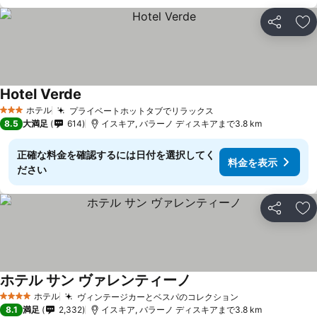
シェア
お
Hotel Verde
ホテル
プライベートホットタブでリラックス
3 ホテルのランク
8.5
大満足
614
イスキア, バラーノ ディスキアまで3.8 km
正確な料金を確認するには日付を選択してく
料金を表示
ださい
シェア
お
ホテル サン ヴァレンティーノ
ホテル
ヴィンテージカーとベスパのコレクション
4 ホテルのランク
8.1
満足
2,332
イスキア, バラーノ ディスキアまで3.8 km