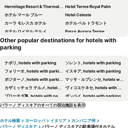
Hermitage Resort & Thermal Spa
Hotel Terme Royal Palm
ホテル マール ブルー
Hotel Celeste
カーラ モレスカ ホテル
ホテル ベル トラモント
ホテル ロイヤル テルメ
Parco Aurora Terme
Other popular destinations for hotels with
Villa Ciccio
Hotel Villa Maria
parking
Hotel Terme Providence
ホテル アルバトロス
La Casa sul Faro
Hotel Maronti
ナポリ, hotels with parking
ソレント, hotels with parking
アルベルゴ ヴィラ ジュスト
La Capannina - Hotel & Apartments
フォリーオ, hotels with parking
イスキア, hotels with parking
Hotel Casa Adolfo Ischia
Hotel Residence Sant'Angelo
ポジターノ, hotels with parking
マッサ・ルブレンセ, hotels with parking
Hotel Bellavista
ホテル ヴィラ フメリエ
カザミッチョラ テルメ, hotels with parking
ヴィコエケネセ, hotels with parking
Hotel Villa Sirena - Thermae & SPA
Hotel Verde
プローチダ島, hotels with parking
ポンペイ, hotels with parking
ホテル レ クエルチェ テルメ & スパ
Hotel Costa Citara
ポッツオーリ, hotels with parking
ラッコアメーノ（イスキア）, hotels with parking
バラーノ ディスキアのすべての宿泊施設を表示
ホテル ジェンマ
Hotel Bagnitiello
アナカプリ, hotels with parking
カプリ, hotels with parking
Hotel Rivamare
Grand Hotel Il Moresco
ホテル検索
ヨーロッパ
イタリア
カンパニア州
エルコラーノ, hotels with parking
サンアサディソレント, hotels with parking
Regina Isabella - Resort Spa Restaurant
Botania Relais & Spa
バラーノ ディスキア
バラーノ ディスキアの駐車場付きホテル