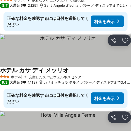
多彩なダイニングとバーの選択肢
4 ホテルのランク
8.7
大満足
2,129
Sant' Angelo d'Ischia, バラーノ ディスキアまで2.2 km
正確な料金を確認するには日付を選択してく
料金を表示
ださい
シェア
お
ホテル カサ ディ メッリオ
ホテル
充実したスパとウェルネスセンター
3 ホテルのランク
9.3
大満足
1,113
カザミッチョラ テルメ, バラーノ ディスキアまで3.4 km
正確な料金を確認するには日付を選択してく
料金を表示
ださい
シェア
お