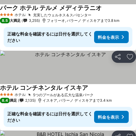
パーク ホテル テルメ メディテラニオ
ホテル
充実したウェルネス＆スパセンター
4 ホテルのランク
8.5
大満足
3,255
フォリーオ, バラーノ ディスキアまで3.8 km
正確な料金を確認するには日付を選択してく
料金を表示
ださい
シェア
お
ホテル コンチネンタル イスキア
ホテル
5つのプールがある広大な温泉パーク
4 ホテルのランク
8.4
満足
2,135
イスキア, バラーノ ディスキアまで3.4 km
正確な料金を確認するには日付を選択してく
料金を表示
ださい