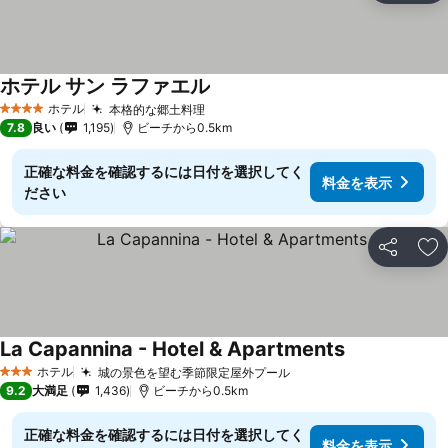
ホテル サン ラファエル
ホテル
本格的な郷土料理
4 ホテルのランク
7.8
良い
1,195
ビーチから0.5km
正確な料金を確認するには日付を選択してく
料金を表示
ださい
シェア
お
La Capannina - Hotel & Apartments
ホテル
城の景色を望む季節限定屋外プール
3 ホテルのランク
9.2
大満足
1,436
ビーチから0.5km
正確な料金を確認するには日付を選択してく
料金を表示