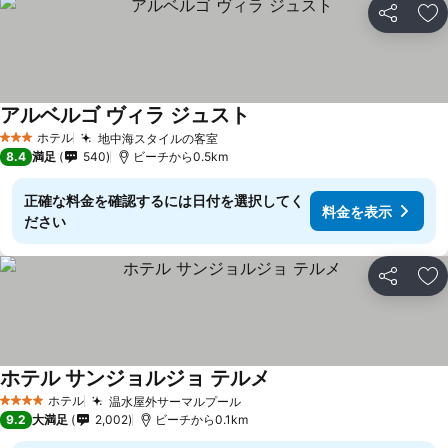
シェア
お
アルベルゴ ヴィラ ジュスト
ホテル
地中海スタイルの客室
3 ホテルのランク
8.4
満足
540
ビーチから0.5km
正確な料金を確認するには日付を選択してく
料金を表示
ださい
シェア
お
ホテル サンジョルジョ テルメ
ホテル
温水屋外サーマルプール
4 ホテルのランク
9.2
大満足
2,002
ビーチから0.1km