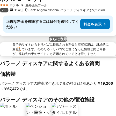
ホテル
屋外温泉プール
3 ホテルのランク
7.3
1,141
Sant' Angelo d'Ischia, バラーノ ディスキアまで2.2 km
正確な料金を確認するには日付を選択してく
料金を表示
ださい
さらに表示
各予約サイトからトリバゴに提供される料金と空室状況は、継続的に
変化しています。そのためトリバゴでご覧になった情報と同じ内容
が、移動先の予約サイトにも表示されているとは限りません。
バラーノ ディスキアに関するよくある質問
価格帯
バラーノ ディスキアの駐車場付きホテルの料金は1泊あたり
‎￥19,266
～
‎￥67,472
です。
バラーノ ディスキアのその他の宿泊施設