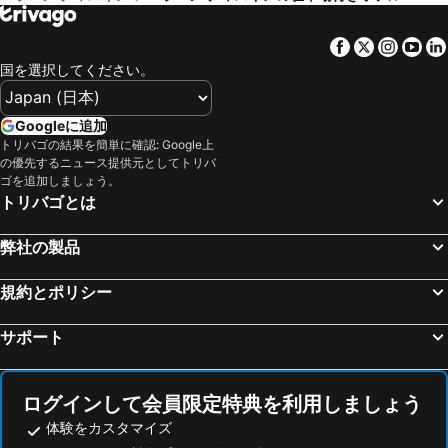
ピャーノ ディ ソッレント, hotels with parking
ジュリアーノ イン カンパーニア, hotels with parking
Hotel San Francesco
ホテル ネッツーノ
バーコリ, hotels with parking
ヴェントテネ, hotels with parking
La Torre Boutique Rooms
Tenuta calidarius
Facebook
Twitter
Insta
Yo
Sant' Angelo d'Ischia, hotels with parking
トレ デル グレコ, hotels with parking
国を選択してください。
メタ, hotels with parking
ポルティチ, hotels with parking
カゾーリア, hotels with parking
モンドラゴーネ, hotels with parking
Googleに追加
トリバゴの結果を簡単に確認: Google上
カステル ヴォルトゥルノ, hotels with parking
Torre Annunziata, hotels with parking
の優先するニュース提供元としてトリバ
Serrara Fontana, hotels with parking
Qualiano, hotels with parking
ゴを追加しましょう。
トリバゴとは
Monte di Procida, hotels with parking
アベルサ, hotels with parking
Varcaturo, hotels with parking
Calvizzano, hotels with parking
弊社の製品
Pomigliano d'Arco, hotels with parking
カザルヌオーヴォ ディ ナーポリ, hotels with parking
規約とポリシー
Santa Maria Capua Vetere, hotels with parking
San Giorgio a Cremano, hotels with parking
チェルコラ, hotels with parking
Boscoreale, hotels with parking
サポート
Trecase, hotels with parking
アルツァーノ, hotels with parking
Gricignano di Aversa, hotels with parking
Villaricca, hotels with parking
ログインして会員限定特典を利用しましょう
体験をカスタマイズ