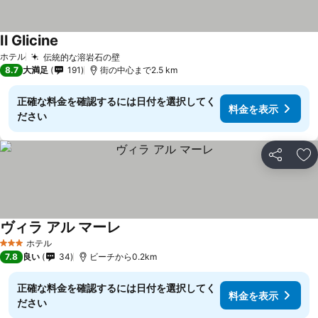
Il Glicine
ホテル
伝統的な溶岩石の壁
8.7
大満足
191
街の中心まで2.5 km
正確な料金を確認するには日付を選択してく
料金を表示
ださい
シェア
お
ヴィラ アル マーレ
ホテル
3 ホテルのランク
7.8
良い
34
ビーチから0.2km
正確な料金を確認するには日付を選択してく
料金を表示
ださい