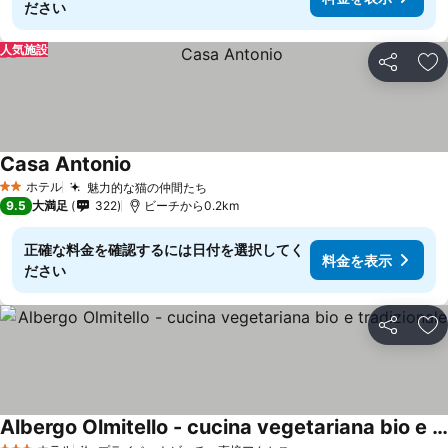
ださい
人気施設
シェア
お
Casa Antonio
ホテル
魅力的な猫の仲間たち
2 ホテルのランク
9.5
大満足
322
ビーチから0.2km
正確な料金を確認するには日付を選択してく
料金を表示
ださい
シェア
お
Albergo Olmitello - cucina vegetariana bio e tradizionale