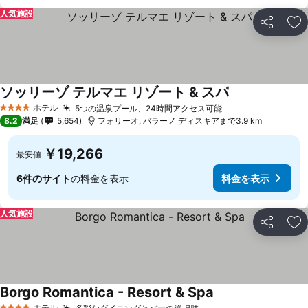
人気施設
シェア
お
ソッリーゾ テルマエ リゾート & スパ
ホテル
5つの温泉プール、24時間アクセス可能
4 ホテルのランク
8.2
満足
5,654
フォリーオ, バラーノ ディスキアまで3.9 km
￥19,266
最安値
6件のサイト
の料金を表示
料金を表示
人気施設
シェア
お
Borgo Romantica - Resort & Spa
ホテル