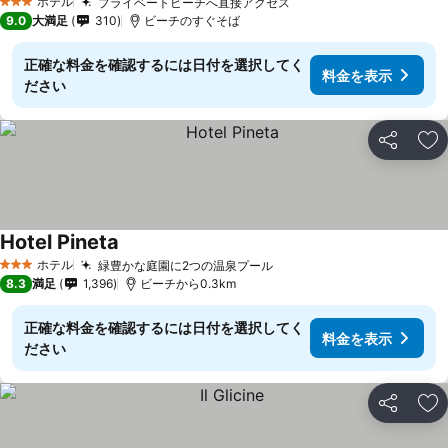
ホテル
プライベートビーチへ直接アクセス
3 ホテルのランク
9.0
大満足
310
ビーチのすぐそば
正確な料金を確認するには日付を選択してく
料金を表示
ださい
シェア
お
Hotel Pineta
ホテル
緑豊かな庭園に2つの温泉プール
3 ホテルのランク
8.3
満足
1,396
ビーチから0.3km
正確な料金を確認するには日付を選択してく
料金を表示
ださい
シェア
お