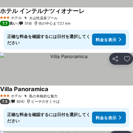
ホテル インテルナツィオナーレ
ホテル
火山性温泉プール
3 ホテルのランク
7.7
良い
519
街の中心まで2.1 km
正確な料金を確認するには日付を選択してく
料金を表示
ださい
シェア
お
Villa Panoramica
ホテル
島の本格的な魅力
3 ホテルのランク
7.3
824
ビーチのすぐそば
正確な料金を確認するには日付を選択してく
料金を表示
ださい