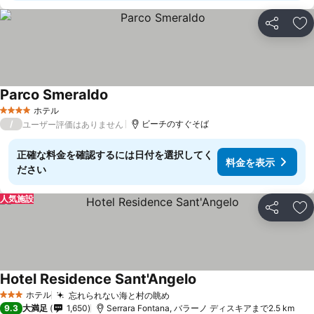
シェア
お
Parco Smeraldo
ホテル
4 ホテルのランク
/
ビーチのすぐそば
ユーザー評価はありません
正確な料金を確認するには日付を選択してく
料金を表示
ださい
人気施設
シェア
お
Hotel Residence Sant'Angelo
ホテル
忘れられない海と村の眺め
3 ホテルのランク
9.3
大満足
1,650
Serrara Fontana, バラーノ ディスキアまで2.5 km