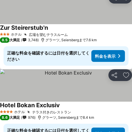
シェア
お
Zur Steirerstub'n
ホテル
広場を望むテラスルーム
3 ホテルのランク
8.5
大満足
3,748
グラーツ, Seiersbergまで7.6 km
正確な料金を確認するには日付を選択してく
料金を表示
ださい
シェア
お
Hotel Bokan Exclusiv
ホテル
テラス付きのレストラン
4 ホテルのランク
8.6
大満足
976
グラーツ, Seiersbergまで8.4 km
正確な料金を確認するには日付を選択してく