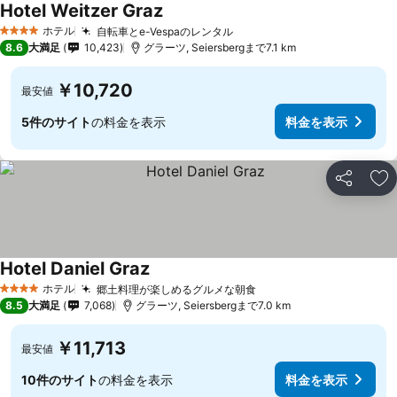
Hotel Weitzer Graz
ホテル
自転車とe-Vespaのレンタル
4 ホテルのランク
8.6
大満足
10,423
グラーツ, Seiersbergまで7.1 km
￥10,720
最安値
5件のサイト
の料金を表示
料金を表示
シェア
お
Hotel Daniel Graz
ホテル
郷土料理が楽しめるグルメな朝食
4 ホテルのランク
8.5
大満足
7,068
グラーツ, Seiersbergまで7.0 km
￥11,713
最安値
10件のサイト
の料金を表示
料金を表示