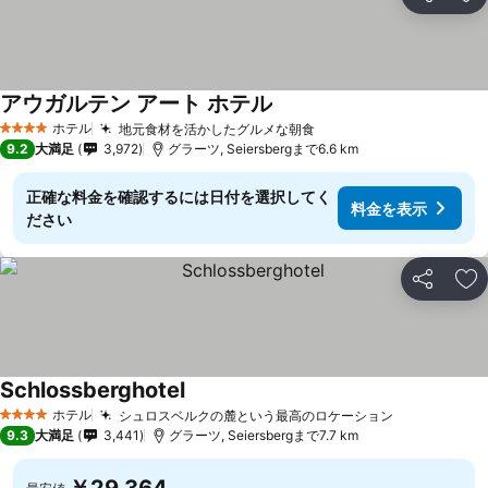
シェア
お
アウガルテン アート ホテル
ホテル
地元食材を活かしたグルメな朝食
4 ホテルのランク
9.2
大満足
3,972
グラーツ, Seiersbergまで6.6 km
正確な料金を確認するには日付を選択してく
料金を表示
ださい
シェア
お
Schlossberghotel
ホテル
シュロスベルクの麓という最高のロケーション
4 ホテルのランク
9.3
大満足
3,441
グラーツ, Seiersbergまで7.7 km