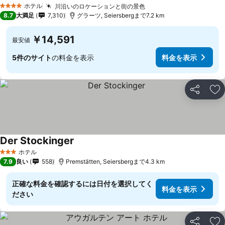
ホテル
川沿いのロケーションと街の景色
4 ホテルのランク
8.7
大満足
7,310
グラーツ, Seiersbergまで7.2 km
￥14,591
最安値
5件のサイト
の料金を表示
料金を表示
シェア
お
Der Stockinger
ホテル
3 ホテルのランク
7.9
良い
558
Premstätten, Seiersbergまで4.3 km
正確な料金を確認するには日付を選択してく
料金を表示
ださい