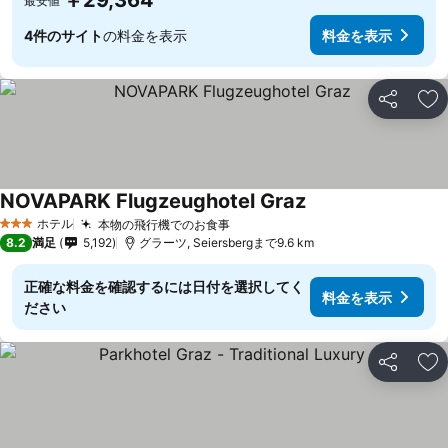
￥29,364
最安値
4件のサイト
の料金を表示
料金を表示
シェア
お
NOVAPARK Flugzeughotel Graz
ホテル
本物の飛行機でのお食事
3 ホテルのランク
8.2
満足
5,192
グラーツ, Seiersbergまで9.6 km
正確な料金を確認するには日付を選択してく
料金を表示
ださい
シェア
お