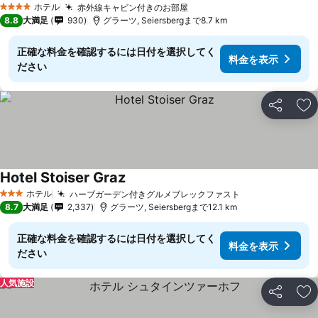
ホテル
赤外線キャビン付きのお部屋
4 ホテルのランク
8.8
大満足
930
グラーツ, Seiersbergまで8.7 km
正確な料金を確認するには日付を選択してく
料金を表示
ださい
シェア
お
Hotel Stoiser Graz
ホテル
ハーブガーデン付きグルメブレックファスト
3 ホテルのランク
8.7
大満足
2,337
グラーツ, Seiersbergまで12.1 km
正確な料金を確認するには日付を選択してく
料金を表示
ださい
人気施設
シェア
お