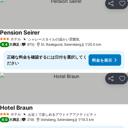
シェア
お
Pension Seirer
ホテル
シャレースタイルの温かい雰囲気
3 ホテルのランク
9.4
大満足
975
St. Radegund, Seiersbergまで20.0 km
正確な料金を確認するには日付を選択してく
料金を表示
ださい
シェア
お
Hotel Braun
ホテル
お近くで楽しめるアウトドアアクティビティ
3 ホテルのランク
9.0
大満足
219
Voitsberg, Seiersbergまで19.3 km