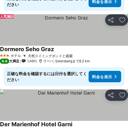
料金を表示
ださい
人気施設
シェア
お
Dormero Seho Graz
ホテル
天然スイミングポンドと庭園
3 ホテルのランク
8.6
大満足
1,491
ラーバ, Seiersbergまで8.2 km
正確な料金を確認するには日付を選択してく
料金を表示
ださい
シェア
お
Der Marienhof Hotel Garni