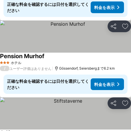
正確な料金を確認するには日付を選択してく
料金を表示
ださい
シェア
お
Pension Murhof
ホテル
3 ホテルのランク
/
Gössendorf, Seiersbergまで6.2 km
ユーザー評価はありません
正確な料金を確認するには日付を選択してく
料金を表示
ださい
シェア
お