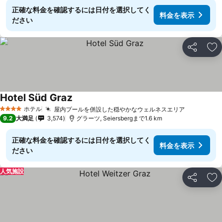
正確な料金を確認するには日付を選択してく
料金を表示
ださい
シェア
お
Hotel Süd Graz
ホテル
屋内プールを併設した穏やかなウェルネスエリア
4 ホテルのランク
9.2
大満足
3,574
グラーツ, Seiersbergまで1.6 km
正確な料金を確認するには日付を選択してく
料金を表示
ださい
人気施設
シェア
お