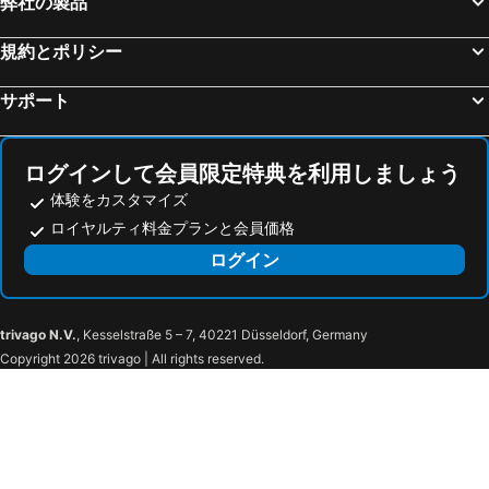
弊社の製品
Fehring, spa hotels
Übelbach, spa hotels
規約とポリシー
Schwanberg, spa hotels
Gabersdorf, spa hotels
Gössendorf, spa hotels
ラーバ, spa hotels
サポート
Arnfels, spa hotels
Straß in Steiermark, spa hotels
Mureck, spa hotels
バート・ガムス, spa hotels
ログインして会員限定特典を利用しましょう
体験をカスタマイズ
ロイヤルティ料金プランと会員価格
ログイン
trivago N.V.
, Kesselstraße 5 – 7, 40221 Düsseldorf, Germany
Copyright 2026 trivago | All rights reserved.