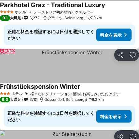
Parkhotel Graz - Traditional Luxury
ホテル
オーストリア初の地酒カクテルバー
4 ホテルのランク
9.1
大満足
3,272
グラーツ, Seiersbergまで7.9 km
正確な料金を確認するには日付を選択してく
料金を表示
ださい
人気施設
シェア
お
Frühstückspension Winter
ホテル
様々なレクリエーション活動をお楽しみいただけます
3 ホテルのランク
9.0
大満足
678
Gössendorf, Seiersbergまで6.3 km
正確な料金を確認するには日付を選択してく
料金を表示
ださい