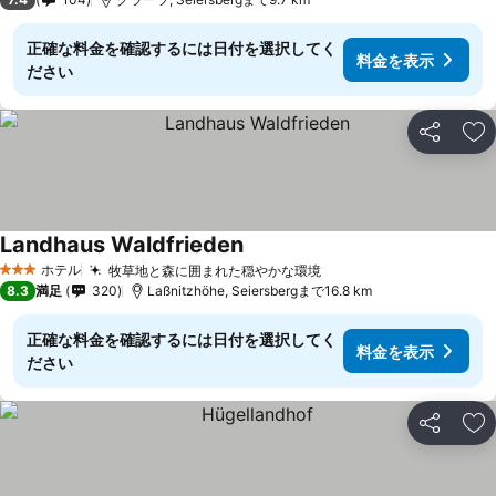
正確な料金を確認するには日付を選択してく
料金を表示
ださい
シェア
お
Landhaus Waldfrieden
ホテル
牧草地と森に囲まれた穏やかな環境
3 ホテルのランク
8.3
満足
320
Laßnitzhöhe, Seiersbergまで16.8 km
正確な料金を確認するには日付を選択してく
料金を表示
ださい
シェア
お