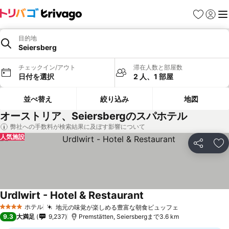
お気に入り
ログイ
メ
目的地
Seiersberg
チェックイン/アウト
滞在人数と部屋数
日付を選択
2 人、1 部屋
並べ替え
絞り込み
地図
オーストリア、Seiersbergのスパホテル
弊社への手数料が検索結果に及ぼす影響について
人気施設
シェア
お
Urdlwirt - Hotel & Restaurant
ホテル
地元の味覚が楽しめる豊富な朝食ビュッフェ
4 ホテルのランク
9.3
大満足
9,237
Premstätten, Seiersbergまで3.6 km