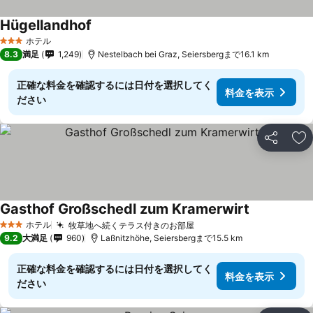
Hügellandhof
ホテル
3 ホテルのランク
8.3
満足
1,249
Nestelbach bei Graz, Seiersbergまで16.1 km
正確な料金を確認するには日付を選択してく
料金を表示
ださい
シェア
お
Gasthof Großschedl zum Kramerwirt
ホテル
牧草地へ続くテラス付きのお部屋
3 ホテルのランク
9.2
大満足
960
Laßnitzhöhe, Seiersbergまで15.5 km
正確な料金を確認するには日付を選択してく
料金を表示
ださい