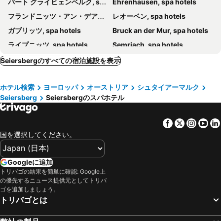
バート グライヒェンベルク, spa hotels
Ehrenhausen, spa hotels
フランドニッツ・アン・デア・タイヒャルム, spa hotels
レオーベン, spa hotels
ガブリッツ, spa hotels
Bruck an der Mur, spa hotels
ライプニッツ, spa hotels
Semriach, spa hotels
Stainz, spa hotels
Stubenberg am See, spa hotels
Seiersbergのすべての宿泊施設を表示
Premstätten, spa hotels
Pöllauberg, spa hotels
ホテル検索
ヨーロッパ
オーストリア
シュタイアーマルク
Weiz, spa hotels
Köflach, spa hotels
Seiersberg
Seiersbergのスパホテル
Heilbrunn, spa hotels
Bad Sankt Leonhard im Lavanttal, spa hotels
Leutschach, spa hotels
Gnas, spa hotels
Facebook
Twitter
Insta
Yo
Maria Lankowitz, spa hotels
Deutschlandsberg, spa hotels
国を選択してください。
Söchau, spa hotels
Hofkirchen bei Hartberg, spa hotels
Riegersburg, spa hotels
Laßnitzhöhe, spa hotels
Googleに追加
トリバゴの結果を簡単に確認: Google上
Tieschen, spa hotels
Birkfeld, spa hotels
の優先するニュース提供元としてトリバ
Anger, spa hotels
St. Kathrein am Offenegg, spa hotels
ゴを追加しましょう。
トリバゴとは
St. Ruprecht an der Raab, spa hotels
Ratsch an der Weinstraße, spa hotels
Kitzeck im Sausal, spa hotels
Großlobming, spa hotels