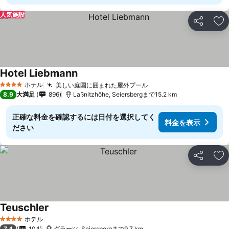
人気施設
シェア
お
Hotel Liebmann
ホテル
美しい庭園に囲まれた屋外プール
4 ホテルのランク
8.9
大満足
896
Laßnitzhöhe, Seiersbergまで15.2 km
正確な料金を確認するには日付を選択してく
料金を表示
ださい
シェア
お
Teuschler
ホテル
4 ホテルのランク
7.4
104
グラーツ, Seiersbergまで9.7 km