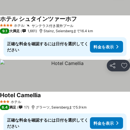
ホテル シュタインツァーホフ
ホテル
サンテラス付き屋外プール
4 ホテルのランク
9.1
大満足
1,661
Stainz, Seiersbergまで16.4 km
正確な料金を確認するには日付を選択してく
料金を表示
ださい
シェア
お
Hotel Camellia
ホテル
3 ホテルのランク
8.4
満足
17
グラーツ, Seiersbergまで5.9 km
正確な料金を確認するには日付を選択してく
料金を表示
ださい