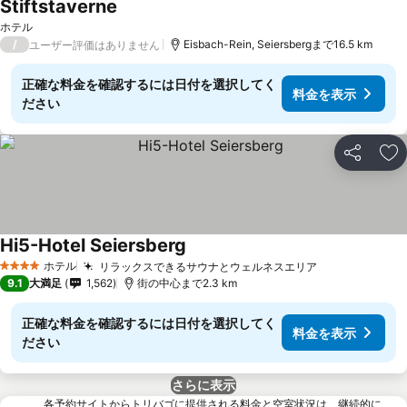
Stiftstaverne
ホテル
/
Eisbach-Rein, Seiersbergまで16.5 km
ユーザー評価はありません
正確な料金を確認するには日付を選択してく
料金を表示
ださい
シェア
お
Hi5-Hotel Seiersberg
ホテル
リラックスできるサウナとウェルネスエリア
4 ホテルのランク
9.1
大満足
1,562
街の中心まで2.3 km
正確な料金を確認するには日付を選択してく
料金を表示
ださい
さらに表示
各予約サイトからトリバゴに提供される料金と空室状況は、継続的に