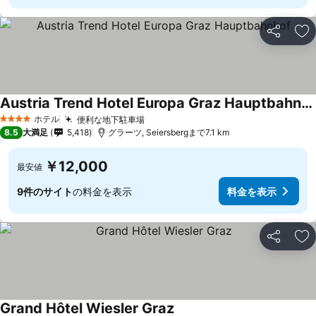
シェア
お
Austria Trend Hotel Europa Graz Hauptbahnhof
ホテル
便利な地下駐車場
4 ホテルのランク
8.5
大満足
5,418
グラーツ, Seiersbergまで7.1 km
￥12,000
最安値
9件のサイト
の料金を表示
料金を表示
シェア
お
Grand Hôtel Wiesler Graz