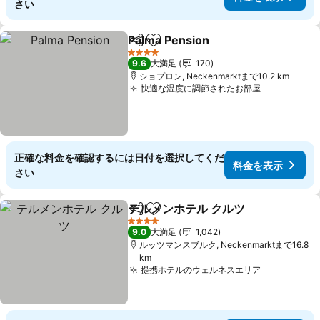
さい
Palma Pension
シェア
お気に入りに追加
4 ホテルのランク
9.6
大満足
170
ショプロン, Neckenmarktまで10.2 km
快適な温度に調節されたお部屋
正確な料金を確認するには日付を選択してくだ
料金を表示
さい
テルメンホテル クルツ
シェア
お気に入りに追加
4 ホテルのランク
9.0
大満足
1,042
ルッツマンスブルク, Neckenmarktまで16.8
km
提携ホテルのウェルネスエリア