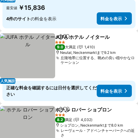
￥15,836
最安値
4件のサイト
の料金を表示
料金を表示
JUFA ホテル ノイタール
シェア
お気に入りに追加
3 ホテルのランク
9.0
大満足
1,410
Neutal, Neckenmarktまで9.2 km
丘陵地帯に位置する、眺めの良い穏やかなロ
ケーション
人気施設
正確な料金を確認するには日付を選択してくだ
料金を表示
さい
ホテル ロバー ショプロン
シェア
お気に入りに追加
3 ホテルのランク
8.2
満足
4,032
ショプロン, Neckenmarktまで8.0 km
レーヴェール・アドベンチャーパークへの近
さ