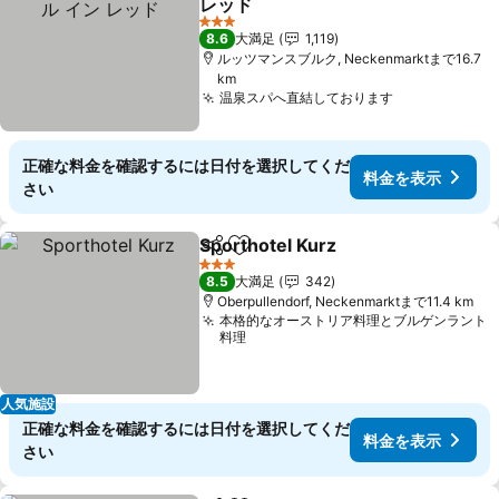
レッド
3 ホテルのランク
8.6
大満足
1,119
ルッツマンスブルク, Neckenmarktまで16.7
km
温泉スパへ直結しております
正確な料金を確認するには日付を選択してくだ
料金を表示
さい
Sporthotel Kurz
シェア
お気に入りに追加
3 ホテルのランク
8.5
大満足
342
Oberpullendorf, Neckenmarktまで11.4 km
本格的なオーストリア料理とブルゲンラント
料理
人気施設
正確な料金を確認するには日付を選択してくだ
料金を表示
さい