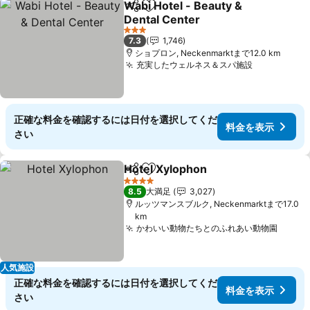
Wabi Hotel - Beauty &
シェア
お気に入りに追加
Dental Center
3 ホテルのランク
7.3
1,746
ショプロン, Neckenmarktまで12.0 km
充実したウェルネス＆スパ施設
正確な料金を確認するには日付を選択してくだ
料金を表示
さい
Hotel Xylophon
シェア
お気に入りに追加
4 ホテルのランク
8.5
大満足
3,027
ルッツマンスブルク, Neckenmarktまで17.0
km
かわいい動物たちとのふれあい動物園
人気施設
正確な料金を確認するには日付を選択してくだ
料金を表示
さい