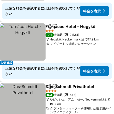
正確な料金を確認するには日付を選択してくだ
料金を表示
さい
Tornácos Hotel - Hegykő
シェア
お気に入りに追加
3 ホテルのランク
9.1
大満足
2,534
Hegykő, Neckenmarktまで17.9 km
ノイジードル湖畔のロケーション
人気施設
正確な料金を確認するには日付を選択してくだ
料金を表示
さい
Das-Schmidt Privathotel
シェア
お気に入りに追加
4 ホテルのランク
9.3
大満足
547
ルビッシュ アム ゼー, Neckenmarktまで
19.3 km
グランダーウォーターを使用した温水屋外イ
ンフィニティプール