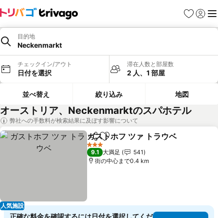
お気に入り
ログイ
メ
目的地
Neckenmarkt
チェックイン/アウト
滞在人数と部屋数
日付を選択
2 人、1 部屋
並べ替え
絞り込み
地図
オーストリア、Neckenmarktのスパホテル
弊社への手数料が検索結果に及ぼす影響について
ガストホフ ツァ トラウベ
シェア
お気に入りに追加
3 ホテルのランク
9.1
大満足
541
街の中心まで0.4 km
人気施設
正確な料金を確認するには日付を選択してくだ