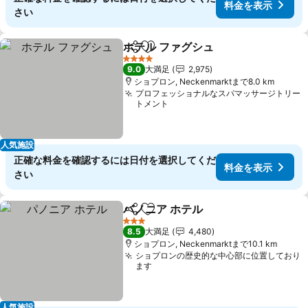
料金を表示
さい
ホテル ファグシュ
シェア
お気に入りに追加
4 ホテルのランク
9.0
大満足
2,975
ショプロン, Neckenmarktまで8.0 km
プロフェッショナルなスパマッサージトリー
トメント
人気施設
正確な料金を確認するには日付を選択してくだ
料金を表示
さい
パノニア ホテル
シェア
お気に入りに追加
3 ホテルのランク
8.5
大満足
4,480
ショプロン, Neckenmarktまで10.1 km
ショプロンの歴史的な中心部に位置しており
ます
人気施設