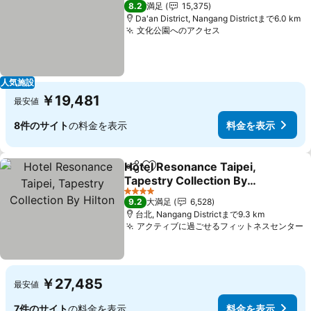
4 ホテルのランク
8.2
満足
15,375
Da'an District, Nangang Districtまで6.0 km
文化公園へのアクセス
料金を表示
人気施設
￥19,481
最安値
8件のサイト
の料金を表示
料金を表示
Hotel Resonance Taipei,
シェア
お気に入りに追加
Tapestry Collection By
Hilton
料金を表示
4 ホテルのランク
9.2
大満足
6,528
台北, Nangang Districtまで9.3 km
アクティブに過ごせるフィットネスセンター
￥27,485
最安値
7件のサイト
の料金を表示
料金を表示