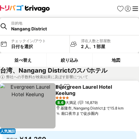
お気に入り
ログイ
メ
目的地
Nangang District
チェックイン/アウト
滞在人数と部屋数
日付を選択
2 人、1 部屋
並べ替え
絞り込み
地図
台湾、Nangang Districtのスパホテル
弊社への手数料が検索結果に及ぼす影響について
Evergreen Laurel Hotel
シェア
お気に入りに追加
Keelung
料金を表示
4 ホテルのランク
8.6
大満足
16,879
基隆市, Nangang Districtまで15.8 km
廟口夜市まで徒歩圏内
料金を表示
人気施設