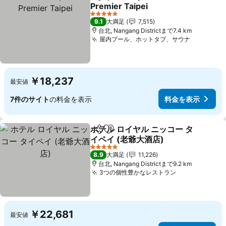
シェア
お気に入りに追加
Premier Taipei
料金を表示
5 ホテルのランク
9.1
大満足
7,515
台北, Nangang Districtまで7.4 km
屋内プール、ホットタブ、サウナ
料金を表
￥18,237
最安値
7件のサイト
の料金を表示
料金を表示
ホテル ロイヤル ニッコー タ
シェア
お気に入りに追加
イペイ (老爺大酒店)
料金を表示
5 ホテルのランク
8.9
大満足
11,226
台北, Nangang Districtまで9.2 km
3つの個性豊かなレストラン
料金を表示
￥22,681
最安値