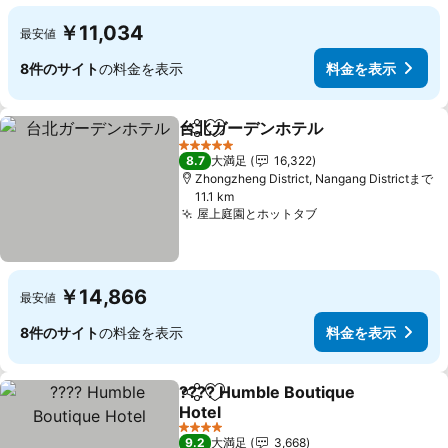
￥11,034
最安値
8件のサイト
の料金を表示
料金を表示
台北ガーデンホテル
シェア
お気に入りに追加
料金を
5 ホテルのランク
8.7
大満足
16,322
Zhongzheng District, Nangang Districtまで
11.1 km
屋上庭園とホットタブ
料金を表示
￥14,866
最安値
8件のサイト
の料金を表示
料金を表示
???? Humble Boutique
シェア
お気に入りに追加
Hotel
料金を表示
4 ホテルのランク
9.2
大満足
3,668