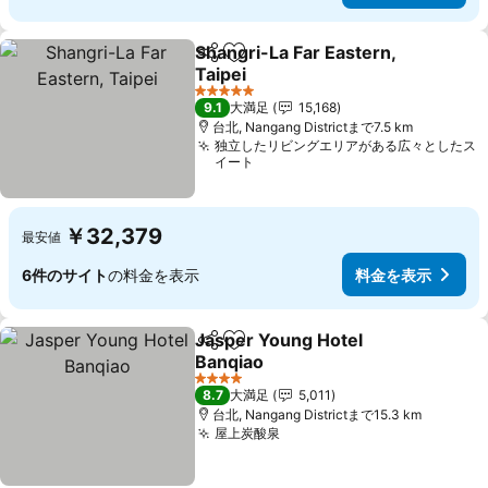
Shangri-La Far Eastern,
シェア
お気に入りに追加
Taipei
料金を表示
5 ホテルのランク
9.1
大満足
15,168
台北, Nangang Districtまで7.5 km
独立したリビングエリアがある広々としたス
イート
￥32,379
最安値
6件のサイト
の料金を表示
料金を表示
Jasper Young Hotel
シェア
お気に入りに追加
Banqiao
料金を表示
4 ホテルのランク
8.7
大満足
5,011
台北, Nangang Districtまで15.3 km
屋上炭酸泉
料金を表示