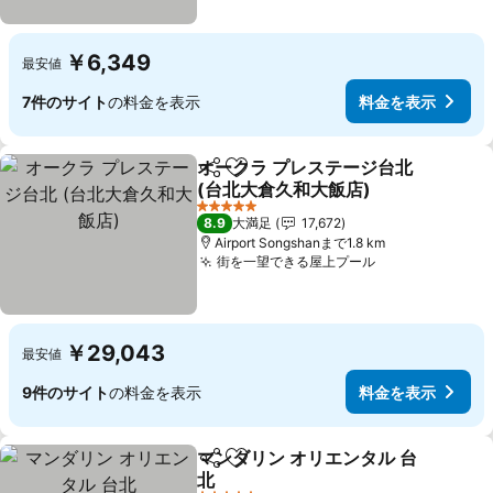
￥6,349
最安値
7件のサイト
の料金を表示
料金を表示
オークラ プレステージ台北
シェア
お気に入りに追加
(台北大倉久和大飯店)
料金を表示
5 ホテルのランク
8.9
大満足
17,672
Airport Songshanまで1.8 km
街を一望できる屋上プール
料金を表示
￥29,043
最安値
9件のサイト
の料金を表示
料金を表示
マンダリン オリエンタル 台
シェア
お気に入りに追加
北