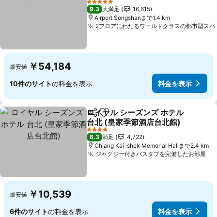
料金を表示
5 ホテルのランク
9.3
大満足
16,615
Airport Songshanまで1.4 km
2フロアにわたるワールドクラスの都市型スパ
￥54,184
最安値
10件のサイト
の料金を表示
料金を表示
ロイヤル シーズンズ ホテル
シェア
お気に入りに追加
台北 (皇家季節酒店台北館)
料金を表示
4 ホテルのランク
8.3
満足
4,722
Chiang Kai-shek Memorial Hallまで2.4 km
ジャグジー付きバスタブを完備したお部屋
料
￥10,539
最安値
6件のサイト
の料金を表示
料金を表示