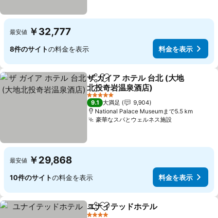
￥32,777
最安値
8件のサイト
の料金を表示
料金を表示
ザ ガイア ホテル 台北 (大地
シェア
お気に入りに追加
北投奇岩温泉酒店)
料金を表示
5 ホテルのランク
9.1
大満足
9,904
National Palace Museumまで5.5 km
豪華なスパとウェルネス施設
料金を表示
￥29,868
最安値
10件のサイト
の料金を表示
料金を表示
ユナイテッドホテル
シェア
お気に入りに追加
料金を