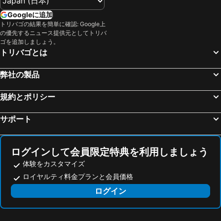
Zhongli City, spa hotels
Xindian District, spa hotels
Walker Motel
JinShan Sakura Bay Hot Spring Hotel
Googleに追加
トリバゴの結果を簡単に確認: Google上
Zhonghe District, spa hotels
Longtan Township, spa hotels
ジンアンクラシックイン
Asia Pacific Hotel Beitou
の優先するニュース提供元としてトリバ
Tucheng District, spa hotels
Yuanshan Township, spa hotels
Yun Estate Hotel
Wonderful Hall Hotel
ゴを追加しましょう。
トリバゴとは
Sanxing Township, spa hotels
Songshan District, spa hotels
Beautyage Spring Hotel
Boutique Hot Spring Resort
Bali District, spa hotels
Luzhu Township, spa hotels
Purple Rainbow Motel
SLv Business Hotel
弊社の製品
Pingzhen City, spa hotels
Dongshan Township, spa hotels
Kyokusui Hotspring Hotel
Villa 32 (Guests must be 16+)
規約とポリシー
Neihu District, spa hotels
Sanxia District, spa hotels
K Hotel Taipei Nanjing
Ruifang District, spa hotels
サポート
ログインして会員限定特典を利用しましょう
体験をカスタマイズ
ロイヤルティ料金プランと会員価格
ログイン