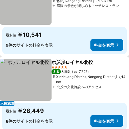
北投, Nangang Districtまで13.3 km
庭園の景色が楽しめるマッチレストラン
料金
￥10,541
最安値
9件のサイト
の料金を表示
料金を表示
ホテルロイヤル北投
シェア
お気に入りに追加
料金を
5 ホテルのランク
8.8
大満足
7,727
Xinzhuang District, Nangang Districtまで14.1
km
北投の文化施設へのアクセス
料金を表示
人気施設
￥28,449
最安値
8件のサイト
の料金を表示
料金を表示