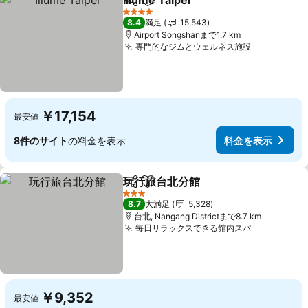
Illume Taipei
シェア
お気に入りに追加
料金を表示
4 ホテルのランク
8.4
満足
15,543
Airport Songshanまで1.7 km
専門的なジムとウェルネス施設
料金を表示
￥17,154
最安値
8件のサイト
の料金を表示
料金を表示
玩行旅台北分館
シェア
お気に入りに追加
料金を表示
3 ホテルのランク
8.7
大満足
5,328
台北, Nangang Districtまで8.7 km
毎日リラックスできる館内スパ
料金を表示
￥9,352
最安値