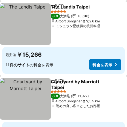
The Landis Taipei
シェア
お気に入りに追加
料金を表
5 ホテルのランク
8.9
大満足
10,616
Airport Songshanまで2.6 km
ミシュラン星獲得の杭州料理
料金を表示
￥15,266
最安値
11件のサイト
の料金を表示
料金を表示
Courtyard by Marriott
シェア
お気に入りに追加
Taipei
料金を表示
5 ホテルのランク
8.8
大満足
11,927
Airport Songshanまで5.5 km
眺めの良い広々としたお部屋
料金を表示