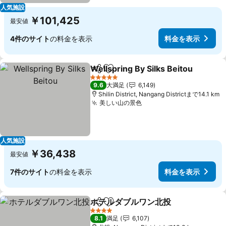
人気施設
￥101,425
最安値
4件のサイト
の料金を表示
料金を表示
Wellspring By Silks Beitou
シェア
お気に入りに追加
5 ホテルのランク
9.6
大満足
6,149
Shilin District, Nangang Districtまで14.1 km
美しい山の景色
料金を表示
人気施設
￥36,438
最安値
7件のサイト
の料金を表示
料金を表示
ホテルダブルワン北投
シェア
お気に入りに追加
料金
4 ホテルのランク
8.1
満足
6,107