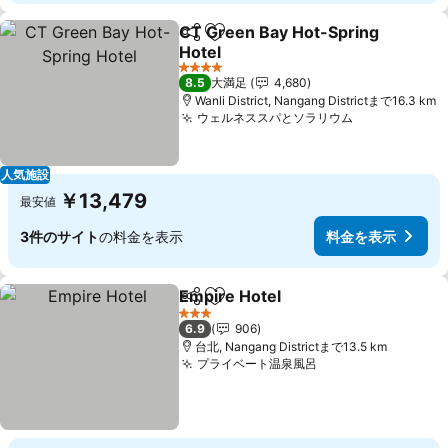
CT Green Bay Hot-Spring
シェア
お気に入りに追加
Hotel
料金を表示
4 ホテルのランク
8.5
大満足
4,680
Wanli District, Nangang Districtまで16.3 km
ウェルネススパとソラリウム
料金を表示
人気施設
￥13,479
最安値
3件のサイト
の料金を表示
料金を表示
Empire Hotel
シェア
お気に入りに追加
料金を表示
3 ホテルのランク
6.9
906
台北, Nangang Districtまで13.5 km
プライベート温泉風呂
料金を表示