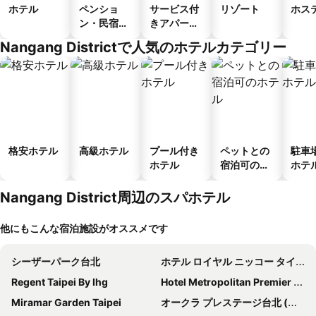
ホテル
ペンショ
サービス付
リゾート
ホス
ン・民宿・
きアパート
ゲストハウ
メント
Nangang Districtで人気のホテルカテゴリー
ス
格安ホテル
高級ホテル
プール付き
ペットとの
駐車
ホテル
宿泊可のホ
ホテ
テル
Nangang District周辺のスパホテル
他にもこんな宿泊施設がオススメです
シーザーパーク台北
ホテル ロイヤル ニッコー タイペイ (老爺大酒店)
Regent Taipei By Ihg
Hotel Metropolitan Premier Taipei
Miramar Garden Taipei
オークラ プレステージ台北 (台北大倉久和大飯店)