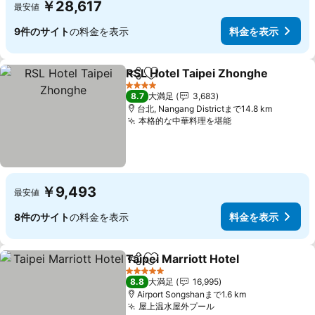
￥28,617
最安値
9件のサイト
の料金を表示
料金を表示
RSL Hotel Taipei Zhonghe
シェア
お気に入りに追加
4 ホテルのランク
8.7
大満足
3,683
台北, Nangang Districtまで14.8 km
本格的な中華料理を堪能
料金を表示
￥9,493
最安値
8件のサイト
の料金を表示
料金を表示
Taipei Marriott Hotel
シェア
お気に入りに追加
料金
5 ホテルのランク
8.8
大満足
16,995
Airport Songshanまで1.6 km
屋上温水屋外プール
料金を表示