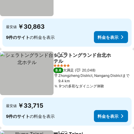
￥30,863
最安値
9件のサイト
の料金を表示
料金を表示
シェラトングランド台北ホ
シェア
お気に入りに追加
テル
料金を表示
5 ホテルのランク
8.6
大満足
20,048
Zhongzheng District, Nangang Districtまで
9.4 km
9つの多彩なダイニング体験
料金を表示
￥33,715
最安値
9件のサイト
の料金を表示
料金を表示