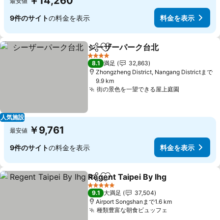
￥14,260
最安値
9件のサイト
の料金を表示
料金を表示
シーザーパーク台北
シェア
お気に入りに追加
料金を
4 ホテルのランク
8.1
満足
32,863
Zhongzheng District, Nangang Districtまで
9.9 km
街の景色を一望できる屋上庭園
料金を表示
人気施設
￥9,761
最安値
9件のサイト
の料金を表示
料金を表示
Regent Taipei By Ihg
シェア
お気に入りに追加
料金
5 ホテルのランク
9.1
大満足
37,504
Airport Songshanまで1.6 km
種類豊富な朝食ビュッフェ
料金を表示