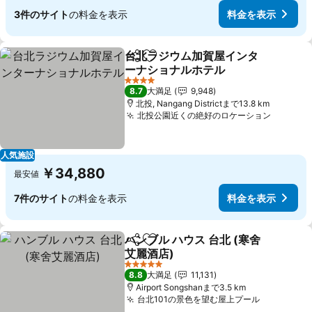
3件のサイト
の料金を表示
料金を表示
台北ラジウム加賀屋インタ
シェア
お気に入りに追加
ーナショナルホテル
料金を表示
4 ホテルのランク
8.7
大満足
9,948
北投, Nangang Districtまで13.8 km
北投公園近くの絶好のロケーション
料金を
人気施設
￥34,880
最安値
7件のサイト
の料金を表示
料金を表示
ハンブル ハウス 台北 (寒舍
シェア
お気に入りに追加
艾麗酒店)
料金を表示
5 ホテルのランク
8.8
大満足
11,131
Airport Songshanまで3.5 km
台北101の景色を望む屋上プール
料金を表