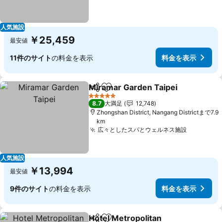
人気施設
￥25,459
最安値
11件のサイト
の料金を表示
料金を表示
Miramar Garden Taipei
シェア
お気に入りに追加
料
5 ホテルのランク
8.7
大満足
12,748
Zhongshan District, Nangang Districtまで7.9
km
広々としたスパとウェルネス施設
料金を表
人気施設
￥13,994
最安値
9件のサイト
の料金を表示
料金を表示
Hotel Metropolitan