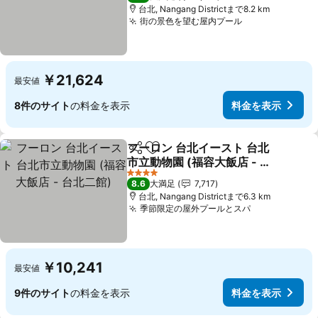
台北, Nangang Districtまで8.2 km
街の景色を望む屋内プール
料金を表示
￥21,624
最安値
8件のサイト
の料金を表示
料金を表示
フーロン 台北イースト 台北
シェア
お気に入りに追加
市立動物園 (福容大飯店 - 台
北二館)
料金を表示
4 ホテルのランク
8.6
大満足
7,717
台北, Nangang Districtまで6.3 km
季節限定の屋外プールとスパ
料金を表示
￥10,241
最安値
9件のサイト
の料金を表示
料金を表示