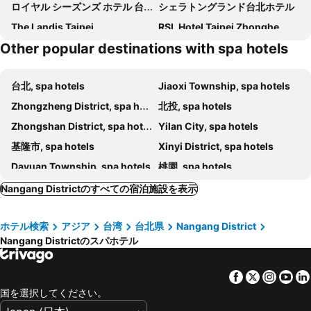
ロイヤル シーズンズ ホテル 台北 (皇家季節酒店台北館)
シェラトングランド台北ホテル
The Landis Taipei
RSL Hotel Taipei Zhonghe
Other popular destinations with spa hotels
マンダリン オリエンタル 台北
台北ガーデンホテル
Courtyard by Marriott Taipei
Shangri-La Far Eastern, Taipei
台北, spa hotels
Jiaoxi Township, spa hotels
Jasper Young Hotel Banqiao
Illume Taipei
Zhongzheng District, spa hotels
北投, spa hotels
グランド ハイアット台北
Taipei Marriott Hotel
Zhongshan District, spa hotels
Yilan City, spa hotels
W Taipei
Via Hotel Breeze
基隆市, spa hotels
Xinyi District, spa hotels
Evergreen Laurel Hotel Keelung
フーロン 台北イースト 台北市立動物園 (福容大飯店 - 台北二館)
Dayuan Township, spa hotels
桃園, spa hotels
台北ラジウム加賀屋インターナショナルホテル
Hotel Resonance Taipei, Tapestry Collection By Hilton
Sanchong District, spa hotels
宜蘭, spa hotels
???? Humble Boutique Hotel
Vワンホテル
Nangang Districtのすべての宿泊施設を表示
Da'an District, spa hotels
Tamsui District, spa hotels
V-one Hotel - Ningxia No. 2 Inn
ザ ガイア ホテル 台北 (大地北投奇岩温泉酒店)
ホテル検索
アジア
台湾
台北県
Nangang District
Toucheng Township, spa hotels
Wanli District, spa hotels
玩行旅台北分館
ユナイテッドホテル
Nangang Districtのスパホテル
Xinzhuang District, spa hotels
Gongliao District, spa hotels
Fullon Hotel Taipei, Central
Empire Hotel
Datong District, spa hotels
Shilin District, spa hotels
Wellspring By Silks Beitou
ハンブル ハウス 台北 (寒舍艾麗酒店)
Facebook
Twitter
Insta
Yo
Daxi Township, spa hotels
Jinshan District, spa hotels
ホテルダブルワン北投
ソウルケーホテル
国を選択してください。
Wujie Township, spa hotels
烏来, spa hotels
Capella Taipei
ホテルロイヤル北投