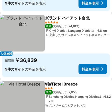
9件のサイト
の料金を表示
料金を表示
グランド ハイアット台北
シェア
お気に入りに追加
料
5 ホテルのランク
8.8
大満足
24,813
Xinyi District, Nangang Districtまで5.8 km
充実したウェルネス＆フィットネスセンター
人気施設
￥36,839
最安値
5件のサイト
の料金を表示
料金を表示
Via Hotel Breeze
シェア
お気に入りに追加
料金を表
3 ホテルのランク
9.2
大満足
2,058
Sanchong District, Nangang Districtまで13.2
km
スパサービスとフットバス
料金を表示