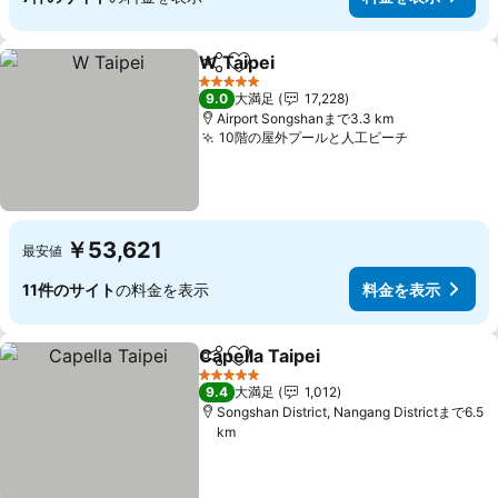
W Taipei
シェア
お気に入りに追加
料金を表示
5 ホテルのランク
9.0
大満足
17,228
Airport Songshanまで3.3 km
10階の屋外プールと人工ビーチ
料金を表示
￥53,621
最安値
11件のサイト
の料金を表示
料金を表示
Capella Taipei
シェア
お気に入りに追加
料金を表示
5 ホテルのランク
9.4
大満足
1,012
Songshan District, Nangang Districtまで6.5
km