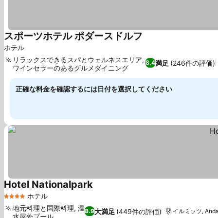
スポーツホテル ポダースドルフ
料金を表示
ホテル
リラックスできるスパとウェルネスエリア,
満足
(246件の評価)
8.4
ワインセラーのあるグルメダイニング
料金を表示
正確な料金を確認するには日付を選択してください
Hotel Nationalpark
料金を表示
ホテル
4 ホテルのランク
地元料理と国際料理, 温
大満足
(449件の評価)
8.9
イルミッツ, Anda
水屋外プール