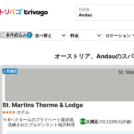
目的地
条件絞込み
2
並べ替え
料金
ロケーション
オーストリア、Andauのス
人気施設
St. Martins Therme & Lodge
料金を表示
ホテル
4 ホテルのランク
8ヘクタールのプライベート遊泳湖,
大満足
(10,122件の評価)
8.9
洗練されたブルゲンラント地方料理
料金を表示