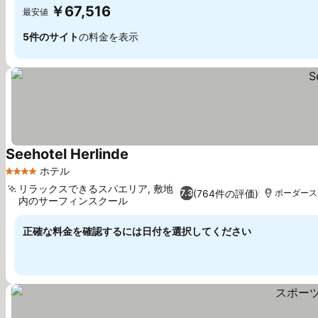
￥67,516
最安値
5件のサイト
の料金を表示
Seehotel Herlinde
料金を表示
ホテル
4 ホテルのランク
リラックスできるスパエリア, 敷地
(764件の評価)
7.3
ポーダースド
内のサーフィンスクール
料金を表示
正確な料金を確認するには日付を選択してください