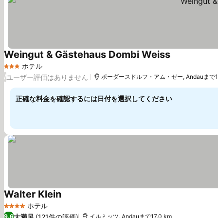
Weingut & Gästehaus Dombi Weiss
料金を表示
ホテル
3 ホテルのランク
ユーザー評価はありません
/
ポーダースドルフ・アム・ゼー, Andauまで17.
正確な料金を確認するには日付を選択してください
Walter Klein
料金を表示
ホテル
4 ホテルのランク
大満足
(121件の評価)
9.6
イルミッツ, Andauまで17.0 km