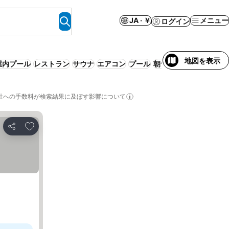
JA · ￥
メニュー
ログイン
地図を表示
屋内プール
レストラン
サウナ
エアコン
プール
朝食付き
１泊2食 (朝夕
社への手数料が検索結果に及ぼす影響について
お気に入りに追加
シェア