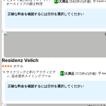
大満足
(582件の評価)
9.2
Sankt 
オーストリアの郷土料理
料金を表示
正確な料金を確認するには日付を選択してください
Residenz Velich
料金を表示
ホテル
4 ホテルのランク
サイクリングと釣りアクティビテ
大満足
(113件の評価)
9.5
Ap
ィ, 温水屋外スイミングプール
料金を表示
正確な料金を確認するには日付を選択してください