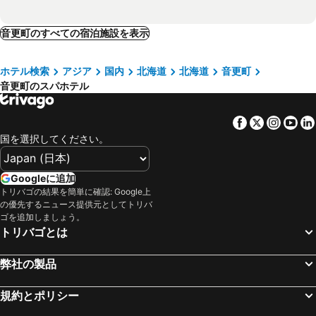
音更町のすべての宿泊施設を表示
ホテル検索
アジア
国内
北海道
北海道
音更町
音更町のスパホテル
Facebook
Twitter
Insta
Yo
国を選択してください。
Googleに追加
トリバゴの結果を簡単に確認: Google上
の優先するニュース提供元としてトリバ
ゴを追加しましょう。
トリバゴとは
弊社の製品
規約とポリシー