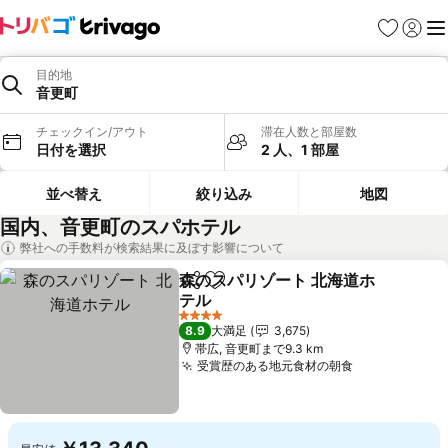
お気に入り
ログイ
メ
目的地
音更町
チェックイン/アウト
滞在人数と部屋数
日付を選択
2 人、1 部屋
並べ替え
絞り込み
地図
国内、音更町のスパホテル
弊社への手数料が検索結果に及ぼす影響について
森のスパリゾート 北海道ホ
シェア
お気に入りに追加
テル
料金を表示
4 ホテルのランク
8.9
大満足
3,675
帯広, 音更町まで9.3 km
受賞歴のある地元食材の朝食
料金を表示