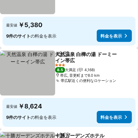
￥5,380
最安値
9件のサイト
の料金を表示
料金を表示
天然温泉 白樺の湯 ドーミー
シェア
お気に入りに追加
イン帯広
料金を表示
3 ホテルのランク
8.5
大満足
4,168
帯広, 音更町まで8.0 km
帯広駅近くの便利なロケーション
料金を表
￥8,624
最安値
9件のサイト
の料金を表示
料金を表示
十勝ガーデンズホテル