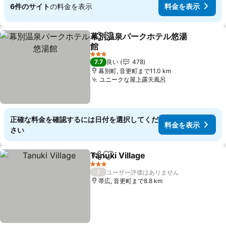
6件のサイト
の料金を表示
料金を表示
幕別温泉パークホテル悠湯
シェア
お気に入りに追加
館
料金を表示
3 ホテルのランク
7.7
良い
478
幕別町, 音更町まで11.0 km
ユニークな屋上露天風呂
料金を表示
正確な料金を確認するには日付を選択してくだ
料金を表示
さい
Tanuki Village
シェア
お気に入りに追加
料金を表示
3 ホテルのランク
/
ユーザー評価はありません
帯広, 音更町まで8.8 km