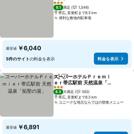
シェア
お気に入りに追加
料金
3 ホテルのランク
8.1
満足
1,346
帯広, 音更町まで8.3 km
便利な敷地内駐車場
料金を表示
￥6,040
最安値
5件のサイト
の料金を表示
料金を表示
スーパーホテルＰｒｅｍｉ
シェア
お気に入りに追加
ｅｒ帯広駅前 天然温泉「拓
聖の湯」
料金を表示
3 ホテルのランク
8.5
大満足
592
帯広, 音更町まで8.3 km
ユニークな地元ならではの朝食メニュー
料金
￥6,891
最安値