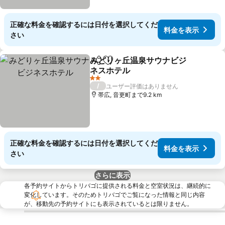
正確な料金を確認するには日付を選択してくだ
料金を表示
さい
みどりヶ丘温泉サウナビジ
シェア
お気に入りに追加
ネスホテル
料金を表示
2 ホテルのランク
/
ユーザー評価はありません
帯広, 音更町まで9.2 km
正確な料金を確認するには日付を選択してくだ
料金を表示
さい
さらに表示
各予約サイトからトリバゴに提供される料金と空室状況は、継続的に
変化しています。そのためトリバゴでご覧になった情報と同じ内容
が、移動先の予約サイトにも表示されているとは限りません。