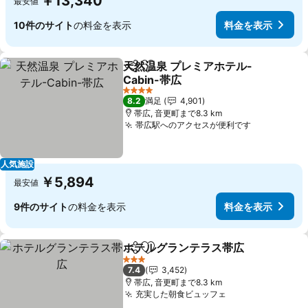
￥13,340
最安値
10件のサイト
の料金を表示
料金を表示
天然温泉 プレミアホテル-
シェア
お気に入りに追加
Cabin-帯広
料金を表示
4 ホテルのランク
8.2
満足
4,901
帯広, 音更町まで8.3 km
帯広駅へのアクセスが便利です
料金を表示
人気施設
￥5,894
最安値
9件のサイト
の料金を表示
料金を表示
ホテルグランテラス帯広
シェア
お気に入りに追加
料
3 ホテルのランク
7.4
3,452
帯広, 音更町まで8.3 km
充実した朝食ビュッフェ
料金を表示