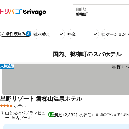
目的地
条件絞込み
2
並べ替え
料金
ロケーション
国内、磐梯町のスパホテル
人気施設
星野リゾート 磐梯山温泉ホテル
料金を表示
ホテル
4 ホテルのランク
山と湖のパノラマビュ
満足
(2,382件の評価)
8.0
街の中心まで4.6 k
ー, 屋内プール
料金を表示