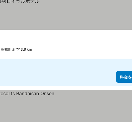
 磐梯町まで13.9 km
料金を