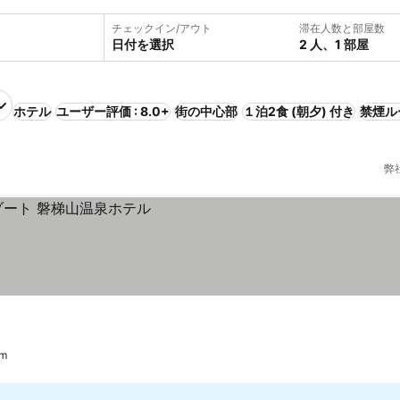
チェックイン/アウト
滞在人数と部屋数
日付を選択
2 人、1 部屋
ホテル
ユーザー評価 : 8.0+
街の中心部
１泊2食 (朝夕) 付き
禁煙ル
弊
m