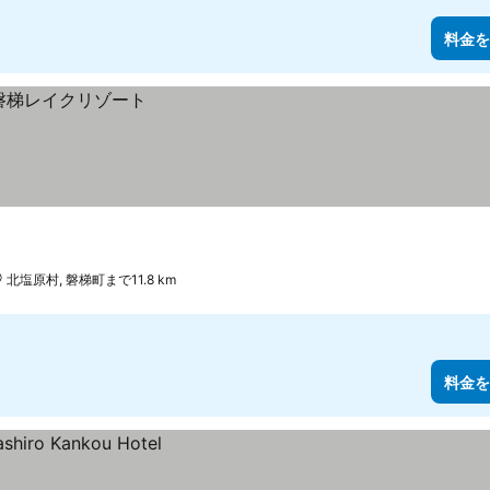
料金を
北塩原村, 磐梯町まで11.8 km
料金を