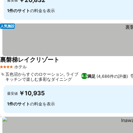
￥20,832
最安値
1件のサイト
の料金を表示
人気施設
裏磐梯レイクリゾート
料金を表示
ホテル
4 ホテルのランク
五色沼からすぐのロケーション, ライブ
満足
(4,686件の評価)
8.3
キッチンで楽しむ多彩なダイニング
料金を表示
￥10,935
最安値
1件のサイト
の料金を表示