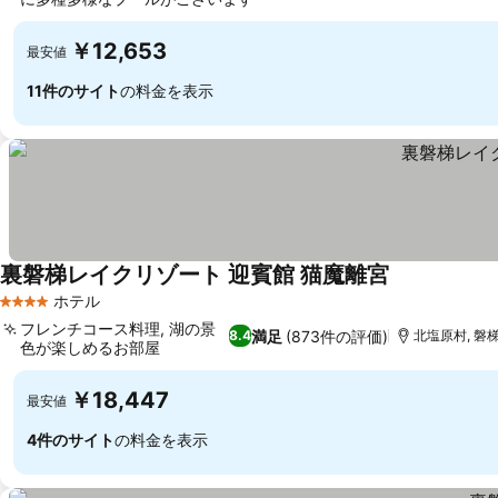
料金を表示
￥12,653
最安値
11件のサイト
の料金を表示
裏磐梯レイクリゾート 迎賓館 猫魔離宮
料金を表示
ホテル
4 ホテルのランク
フレンチコース料理, 湖の景
満足
(873件の評価)
8.4
北塩原村, 磐梯
色が楽しめるお部屋
料金を表示
￥18,447
最安値
4件のサイト
の料金を表示