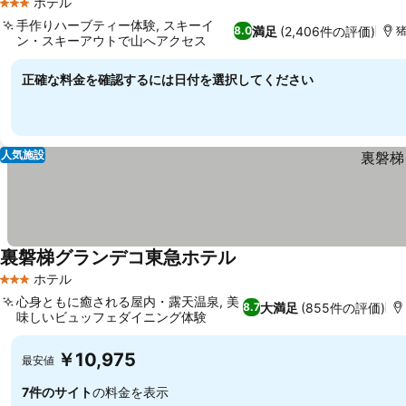
ホテル
3 ホテルのランク
手作りハーブティー体験, スキーイ
満足
(2,406件の評価)
8.0
猪
ン・スキーアウトで山へアクセス
料金を表示
正確な料金を確認するには日付を選択してください
人気施設
裏磐梯グランデコ東急ホテル
料金を表示
ホテル
3 ホテルのランク
心身ともに癒される屋内・露天温泉, 美
大満足
(855件の評価)
8.7
味しいビュッフェダイニング体験
料金を表示
￥10,975
最安値
7件のサイト
の料金を表示