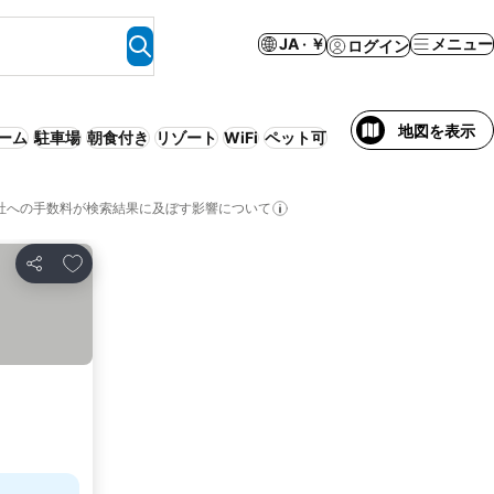
JA · ￥
メニュー
ログイン
地図を表示
ーム
駐車場
朝食付き
リゾート
WiFi
ペット可
社への手数料が検索結果に及ぼす影響について
お気に入りに追加
シェア