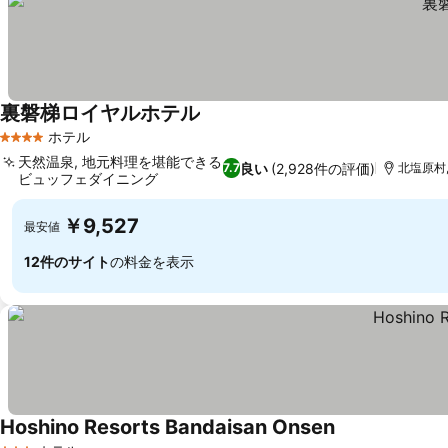
裏磐梯ロイヤルホテル
料金を表示
ホテル
4 ホテルのランク
天然温泉, 地元料理を堪能できる
良い
(2,928件の評価)
7.7
北塩原村,
ビュッフェダイニング
料金を表示
￥9,527
最安値
12件のサイト
の料金を表示
Hoshino Resorts Bandaisan Onsen
料金を表示