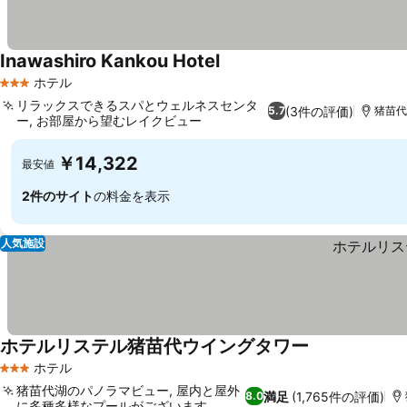
Inawashiro Kankou Hotel
料金を表示
ホテル
3 ホテルのランク
リラックスできるスパとウェルネスセンタ
(3件の評価)
5.7
猪苗代,
ー, お部屋から望むレイクビュー
料金を表示
￥14,322
最安値
2件のサイト
の料金を表示
人気施設
ホテルリステル猪苗代ウイングタワー
料金を表示
ホテル
3 ホテルのランク
猪苗代湖のパノラマビュー, 屋内と屋外
満足
(1,765件の評価)
8.0
に多種多様なプールがございます