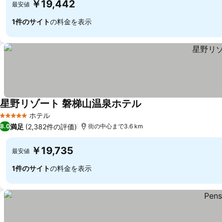
￥19,442
最安値
1件のサイト
の料金を表示
星野リゾート 磐梯山温泉ホテル
料金を表示
ホテル
5 ホテルのランク
満足
(2,382件の評価)
8.0
街の中心まで3.6 km
￥19,735
最安値
1件のサイト
の料金を表示