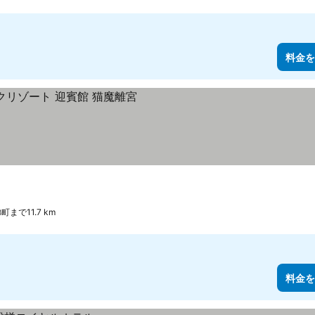
料金を
町まで11.7 km
料金を