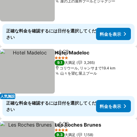
崖の上の屋外プールとジャグジー
正確な料金を確認するには日付を選択してくだ
料金を表示
さい
Hotel Madeloc
シェア
お気に入りに追加
4 ホテルのランク
9.1
大満足
3,265
コリウール, リャンサまで19.4 km
山々を望む屋上プール
人気施設
正確な料金を確認するには日付を選択してくだ
料金を表示
さい
Les Roches Brunes
シェア
お気に入りに追加
4 ホテルのランク
9.3
大満足
1,158