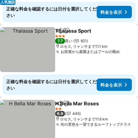
人気施設
正確な料金を確認するには日付を選択してくだ
料金を表示
さい
Thalassa Sport
シェア
お気に入りに追加
3 ホテルのランク
7.7
良い
821
ロセス, リャンサまで11.1 km
お部屋から庭園またはプールの眺め
正確な料金を確認するには日付を選択してくだ
料金を表示
さい
H Bella Mar Roses
シェア
お気に入りに追加
2 ホテルのランク
6.9
445
ロセス, リャンサまで11.6 km
街の景色を一望できるルーフトップテラス