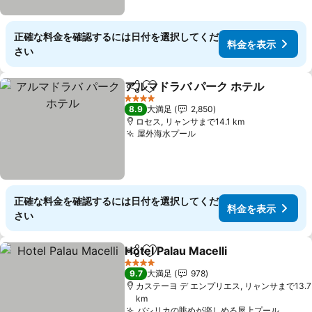
正確な料金を確認するには日付を選択してくだ
料金を表示
さい
アルマドラバ パーク ホテル
シェア
お気に入りに追加
4 ホテルのランク
8.9
大満足
2,850
ロセス, リャンサまで14.1 km
屋外海水プール
正確な料金を確認するには日付を選択してくだ
料金を表示
さい
Hotel Palau Macelli
シェア
お気に入りに追加
4 ホテルのランク
9.7
大満足
978
カステーヨ デ エンプリエス, リャンサまで13.7
km
バシリカの眺めが楽しめる屋上プール