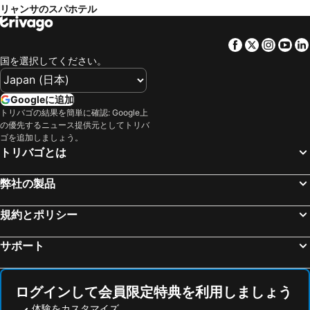
リャンサのスパホテル
カダケス, spa hotels
トロエッリャ デ モントグリ, spa hotels
フィゲレス, spa hotels
Peralada, spa hotels
Facebook
Twitter
Insta
Yo
グアルタ, spa hotels
カステーヨ デ エンプリエス, spa hotels
国を選択してください。
Torreilles, spa hotels
Terradas, spa hotels
Navata, spa hotels
Regencós, spa hotels
Googleに追加
トリバゴの結果を簡単に確認: Google上
Massanet de Cabrenys, spa hotels
Besalú, spa hotels
の優先するニュース提供元としてトリバ
Pau, spa hotels
Madremaña, spa hotels
ゴを追加しましょう。
トリバゴとは
Cabanellas, spa hotels
Fontcuberta, spa hotels
Palau-sator, spa hotels
Cornellá del Terri, spa hotels
弊社の製品
ル バルカレ, spa hotels
Sorède, spa hotels
規約とポリシー
Aviñonet de Puig Ventós, spa hotels
Vilamaniscle, spa hotels
アメリ レ バン, spa hotels
Vilamalla, spa hotels
サポート
Thuir, spa hotels
ラ ビスバル デンポルダ, spa hotels
セレ, spa hotels
サン・ローラン・ドゥ・セルダン, spa hotels
ログインして会員限定特典を利用しましょう
体験をカスタマイズ