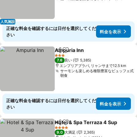
人気施設
正確な料金を確認するには日付を選択してくだ
料金を表示
さい
Ampuria Inn
シェア
お気に入りに追加
3 ホテルのランク
7.6
良い
5,385
エンプリアブラバ, リャンサまで12.5 km
サーモンも楽しめる種類豊富なビュッフェ式
朝食
正確な料金を確認するには日付を選択してくだ
料金を表示
さい
Hotel & Spa Terraza 4 Sup
シェア
お気に入りに追加
4 ホテルのランク
9.0
大満足
2,365