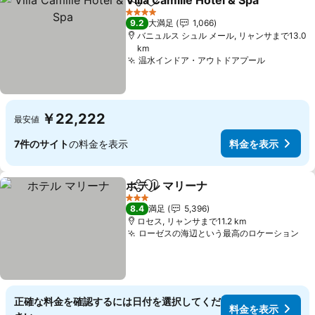
Villa Camille Hotel & Spa
シェア
お気に入りに追加
4 ホテルのランク
9.2
大満足
1,066
バニュルス シュル メール, リャンサまで13.0
km
温水インドア・アウトドアプール
￥22,222
最安値
7件のサイト
の料金を表示
料金を表示
ホテル マリーナ
シェア
お気に入りに追加
3 ホテルのランク
8.4
満足
5,396
ロセス, リャンサまで11.2 km
ローゼスの海辺という最高のロケーション
正確な料金を確認するには日付を選択してくだ
料金を表示