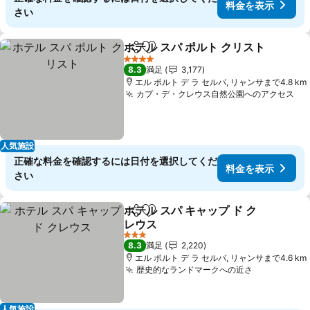
料金を表示
さい
ホテル スパ ポルト クリスト
シェア
お気に入りに追加
4 ホテルのランク
8.3
満足
3,177
エル ポルト デ ラ セルバ, リャンサまで4.8 km
カプ・デ・クレウス自然公園へのアクセス
人気施設
正確な料金を確認するには日付を選択してくだ
料金を表示
さい
ホテル スパ キャップ ド ク
シェア
お気に入りに追加
レウス
3 ホテルのランク
8.3
満足
2,220
エル ポルト デ ラ セルバ, リャンサまで4.6 km
歴史的なランドマークへの近さ
人気施設