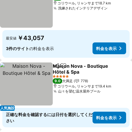
コリウール, リャンサまで18.7 km
洗練されたインテリアデザイン
￥43,057
最安値
3件のサイト
の料金を表示
料金を表示
Maison Nova - Boutique
シェア
お気に入りに追加
Hôtel & Spa
5 ホテルのランク
9.0
大満足
778
コリウール, リャンサまで19.4 km
山々を望む温水屋外プール
人気施設
正確な料金を確認するには日付を選択してくだ
料金を表示
さい