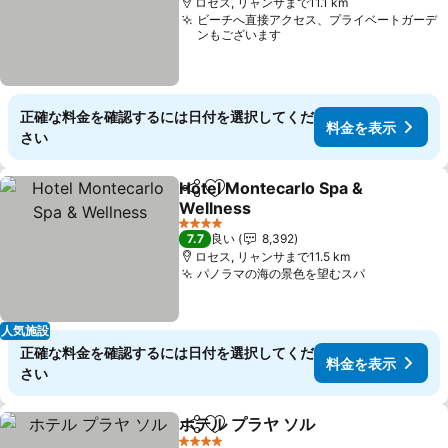
ロセス, リャンサまで11.1 km
ビーチへ直接アクセス、プライベートガーデ
ンもございます
正確な料金を確認するには日付を選択してくだ
料金を表示
さい
Hotel Montecarlo Spa &
シェア
お気に入りに追加
Wellness
4 ホテルのランク
7.7
良い
8,392
ロセス, リャンサまで11.5 km
パノラマの海の景色を望むスパ
人気施設
正確な料金を確認するには日付を選択してくだ
料金を表示
さい
ホテル プラヤ ソル
シェア
お気に入りに追加