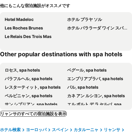
他にもこんな宿泊施設がオススメです
Hotel Madeloc
ホテル プラヤ ソル
Les Roches Brunes
ホテル パララーダ ワイン スパ & ゴルフ
Le Relais Des Trois Mas
Other popular destinations with spa hotels
ロセス, spa hotels
ベグール, spa hotels
パラフルヘル, spa hotels
エンプリアブラバ, spa hotels
レスターティット, spa hotels
パル, spa hotels
ペルピニャン, spa hotels
カネ アン ルシヨン, spa hotels
サン シプリアン, spa hotels
エル ポルト デ ラ セルバ, spa hotels
レスカラ, spa hotels
アーゲル シュール メール, spa hotels
リャンサのすべての宿泊施設を表示
コリウール, spa hotels
バニュルス シュル メール, spa hotels
ホテル検索
ヨーロッパ
スペイン
カタルーニャ
リャンサ
ラ ジョンクレア, spa hotels
ポート バルカレ, spa hotels