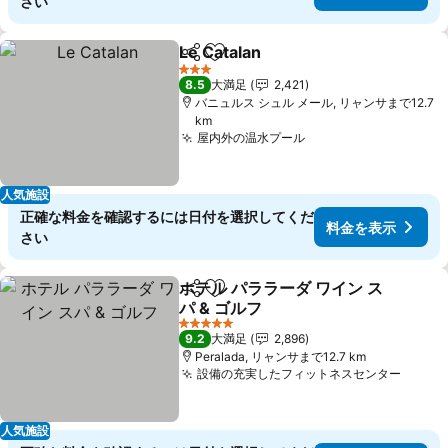
さい
Le Catalan
シェア
お気に入りに追加
3 ホテルのランク
8.5
大満足
2,421
バニュルス シュル メール, リャンサまで12.7
km
屋内外の温水プール
人気施設
正確な料金を確認するには日付を選択してくだ
料金を表示
さい
ホテル パララーダ ワイン ス
シェア
お気に入りに追加
パ & ゴルフ
5 ホテルのランク
9.2
大満足
2,896
Peralada, リャンサまで12.7 km
設備の充実したフィットネスセンター
人気施設