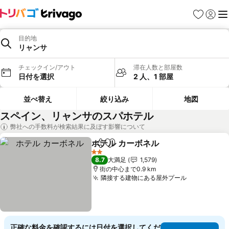
お気に入り
ログイ
メ
目的地
リャンサ
チェックイン/アウト
滞在人数と部屋数
日付を選択
2 人、1 部屋
並べ替え
絞り込み
地図
スペイン、リャンサのスパホテル
弊社への手数料が検索結果に及ぼす影響について
ホテル カーボネル
シェア
お気に入りに追加
2 ホテルのランク
8.7
大満足
1,579
街の中心まで0.9 km
隣接する建物にある屋外プール
正確な料金を確認するには日付を選択してくだ