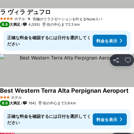
ラ ヴィラ デュフロ
料金を表示
ホテル
究極のリラクゼーションを叶えるNuxeスパ
料金を表示
4 ホテルのランク
8.6
大満足
4,093
街の中心まで2.3 km
正確な料金を確認するには日付を選択してく
料金を表示
ださい
シェア
お
Best Western Terra Alta Perpignan Aeroport
料
ホテル
3 ホテルのランク
9.0
大満足
164
街の中心まで3.8 km
正確な料金を確認するには日付を選択してく
料金を表示
ださい