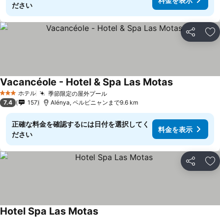
料金を表示
ださい
シェア
お
Vacancéole - Hotel & Spa Las Motas
料金を表示
ホテル
季節限定の屋外プール
料金を表示
3 ホテルのランク
7.4
157
Alénya, ペルピニャンまで9.6 km
正確な料金を確認するには日付を選択してく
料金を表示
ださい
シェア
お
Hotel Spa Las Motas
料金を表示