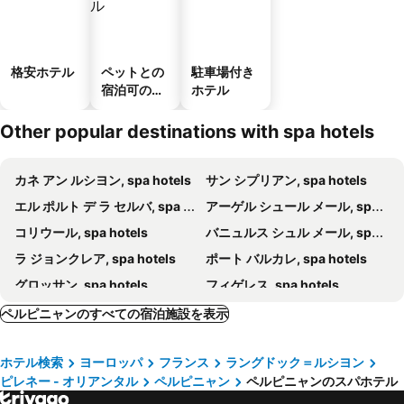
格安ホテル
ペットとの
駐車場付き
宿泊可のホ
ホテル
テル
Other popular destinations with spa hotels
カネ アン ルシヨン, spa hotels
サン シプリアン, spa hotels
エル ポルト デ ラ セルバ, spa hotels
アーゲル シュール メール, spa hotels
コリウール, spa hotels
バニュルス シュル メール, spa hotels
ラ ジョンクレア, spa hotels
ポート バルカレ, spa hotels
グロッサン, spa hotels
フィゲレス, spa hotels
Peralada, spa hotels
Torreilles, spa hotels
ペルピニャンのすべての宿泊施設を表示
ポール ラ ヌーヴェル, spa hotels
Terradas, spa hotels
ホテル検索
ヨーロッパ
フランス
ラングドック＝ルシヨン
レフカダ, spa hotels
リャンサ, spa hotels
ピレネー - オリアンタル
ペルピニャン
ペルピニャンのスパホテル
Massanet de Cabrenys, spa hotels
ヴェルネ・レ・バン, spa hotels