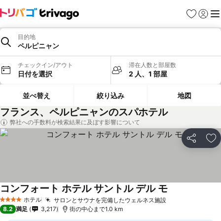
お気に入り
ログイ
メ
目的地
ペルピニャン
チェックイン/アウト
滞在人数と部屋数
日付を選択
2 人、1 部屋
並べ替え
絞り込み
地図
フランス、ペルピニャンのスパホテル
弊社への手数料が検索結果に及ぼす影響について
シェア
お
コンフォート ホテル サントル デル モ
料金を表示
ホテル
サロンとサウナを完備したウェルネス施設
料金を表示
4 ホテルのランク
8.2
満足
3,217
街の中心まで1.0 km