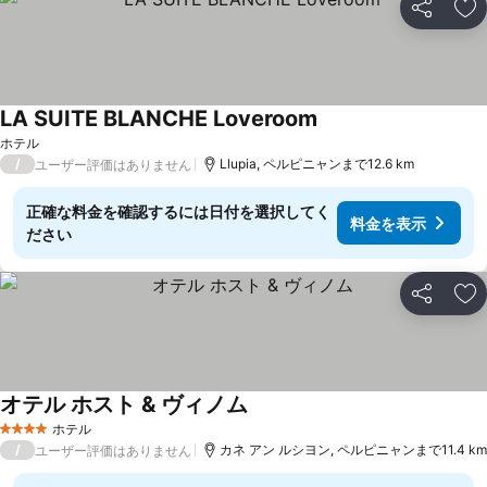
シェア
お
LA SUITE BLANCHE Loveroom
料金を表示
ホテル
/
Llupia, ペルピニャンまで12.6 km
ユーザー評価はありません
正確な料金を確認するには日付を選択してく
料金を表示
ださい
シェア
お
オテル ホスト & ヴィノム
料金を表示
ホテル
4 ホテルのランク
/
カネ アン ルシヨン, ペルピニャンまで11.4 km
ユーザー評価はありません