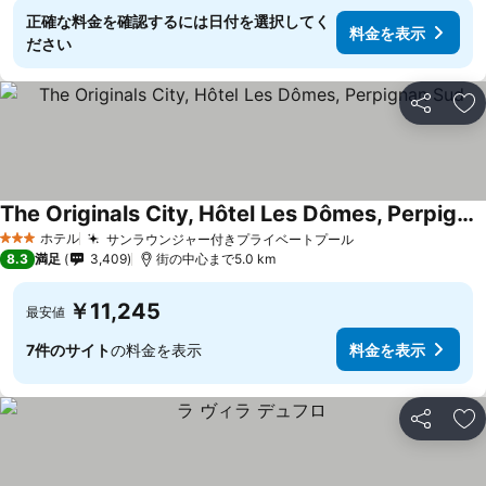
正確な料金を確認するには日付を選択してく
料金を表示
ださい
シェア
お
The Originals City, Hôtel Les Dômes, Perpignan Sud
料金を表示
ホテル
サンラウンジャー付きプライベートプール
料金を表示
3 ホテルのランク
8.3
満足
3,409
街の中心まで5.0 km
￥11,245
最安値
7件のサイト
の料金を表示
料金を表示
シェア
お