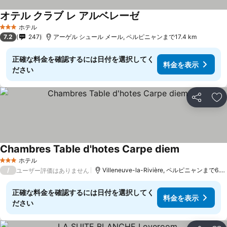
オテル クラブ レ アルベレーゼ
料金を表示
ホテル
3 ホテルのランク
7.2
247
アーゲル シュール メール, ペルピニャンまで17.4 km
正確な料金を確認するには日付を選択してく
料金を表示
ださい
シェア
お
Chambres Table d'hotes Carpe diem
料金を表示
ホテル
3 ホテルのランク
/
Villeneuve-la-Rivière, ペルピニャンまで6.9 
ユーザー評価はありません
正確な料金を確認するには日付を選択してく
料金を表示
ださい