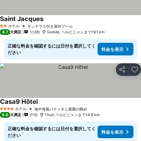
Saint Jacques
料金を表示
ホテル
サンテラス付き屋外プール
料金を表示
2 ホテルのランク
8.7
大満足
1,128
Sorède, ペルピニャンまで19.1 km
正確な料金を確認するには日付を選択してく
料金を表示
ださい
シェア
お
Casa9 Hôtel
料金を表示
ホテル
地中海風パティオと庭園の眺め
料金を表示
4 ホテルのランク
9.0
大満足
215
Thuir, ペルピニャンまで14.8 km
正確な料金を確認するには日付を選択してく
料金を表示
ださい