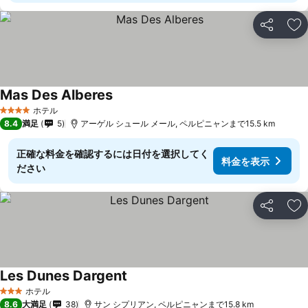
シェア
お
Mas Des Alberes
料金を表示
ホテル
4 ホテルのランク
8.4
満足
5
アーゲル シュール メール, ペルピニャンまで15.5 km
正確な料金を確認するには日付を選択してく
料金を表示
ださい
シェア
お
Les Dunes Dargent
料金を表示
ホテル
3 ホテルのランク
8.6
大満足
38
サン シプリアン, ペルピニャンまで15.8 km