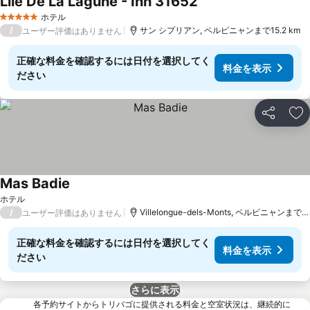
Lile De La Lagune - Inh 31652
料金を表示
ホテル
5 ホテルのランク
/
サン シプリアン, ペルピニャンまで15.2 km
ユーザー評価はありません
正確な料金を確認するには日付を選択してく
料金を表示
ださい
シェア
お
Mas Badie
料金を表示
ホテル
/
Villelongue-dels-Monts, ペルピニャンまで19
ユーザー評価はありません
正確な料金を確認するには日付を選択してく
料金を表示
ださい
さらに表示
各予約サイトからトリバゴに提供される料金と空室状況は、継続的に