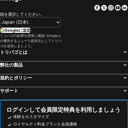
Pau, spa hotels
ル バルカレ, spa hotels
Facebook
Twitter
Insta
Yo
Sorède, spa hotels
Aviñonet de Puig Ventós, spa hotels
国を選択してください。
Prades, spa hotels
シジョン, spa hotels
Vilamaniscle, spa hotels
Molitg-les-Bains, spa hotels
Googleに追加
トリバゴの結果を簡単に確認: Google上
アメリ レ バン, spa hotels
Thuir, spa hotels
の優先するニュース提供元としてトリバ
セレ, spa hotels
サン・ローラン・ドゥ・セルダン, spa hotels
ゴを追加しましょう。
トリバゴとは
Treilles, spa hotels
Fitou, spa hotels
リヴザルト, spa hotels
Bélesta, spa hotels
弊社の製品
Lapalme, spa hotels
Maureillas-las-Illas, spa hotels
規約とポリシー
Saint-Hippolyte, spa hotels
Capmany, spa hotels
Darnius, spa hotels
Claira, spa hotels
サポート
Saint-Laurent-de-la-Salanque, spa hotels
Latour-Bas-Elne, spa hotels
Sainte-Colombe-de-la-Commanderie, spa hotels
Portel-des-Corbières, spa hotels
ログインして会員限定特典を利用しましょう
体験をカスタマイズ
ロイヤルティ料金プランと会員価格