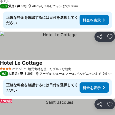
ホテル
8.0
満足
53
Alénya, ペルピニャンまで9.8 km
正確な料金を確認するには日付を選択してく
料金を表示
ださい
シェア
お
Hotel Le Cottage
料金を表示
ホテル
地元食材を使ったグルメな朝食
料金を表示
4 ホテルのランク
9.1
大満足
3,295
アーゲル シュール メール, ペルピニャンまで19.9 km
正確な料金を確認するには日付を選択してく
料金を表示
ださい
人気施設
シェア
お