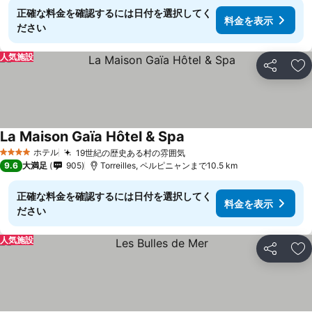
正確な料金を確認するには日付を選択してく
料金を表示
ださい
人気施設
シェア
お
La Maison Gaïa Hôtel & Spa
料金を表示
ホテル
19世紀の歴史ある村の雰囲気
料金を表示
4 ホテルのランク
9.6
大満足
905
Torreilles, ペルピニャンまで10.5 km
正確な料金を確認するには日付を選択してく
料金を表示
ださい
人気施設
シェア
お