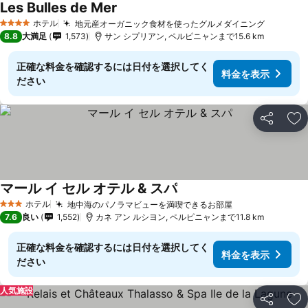
Les Bulles de Mer
料金を表示
ホテル
地元産オーガニック食材を使ったグルメダイニング
料金を表
4 ホテルのランク
8.8
大満足
1,573
サン シプリアン, ペルピニャンまで15.6 km
正確な料金を確認するには日付を選択してく
料金を表示
ださい
シェア
お
マール イ セル オテル & スパ
料金を表示
ホテル
地中海のパノラマビューを満喫できるお部屋
料金を表示
3 ホテルのランク
7.6
良い
1,552
カネ アン ルシヨン, ペルピニャンまで11.8 km
正確な料金を確認するには日付を選択してく
料金を表示
ださい
人気施設
シェア
お