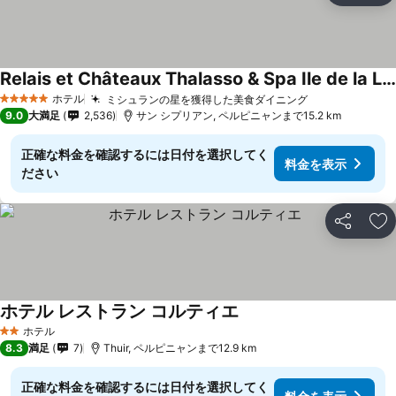
Relais et Châteaux Thalasso & Spa Ile de la Lagune
料金を表示
ホテル
ミシュランの星を獲得した美食ダイニング
料金を表示
5 ホテルのランク
9.0
大満足
2,536
サン シプリアン, ペルピニャンまで15.2 km
正確な料金を確認するには日付を選択してく
料金を表示
ださい
シェア
お
ホテル レストラン コルティエ
料金を表示
ホテル
2 ホテルのランク
8.3
満足
7
Thuir, ペルピニャンまで12.9 km
正確な料金を確認するには日付を選択してく