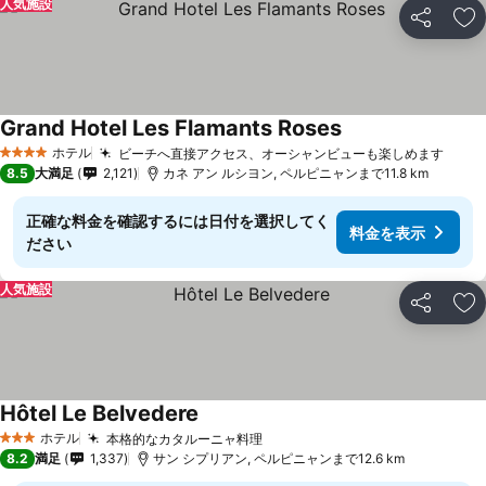
人気施設
シェア
お
Grand Hotel Les Flamants Roses
料金を表示
ホテル
ビーチへ直接アクセス、オーシャンビューも楽しめます
料金
4 ホテルのランク
8.5
大満足
2,121
カネ アン ルシヨン, ペルピニャンまで11.8 km
正確な料金を確認するには日付を選択してく
料金を表示
ださい
人気施設
シェア
お
Hôtel Le Belvedere
料金を表示
ホテル
本格的なカタルーニャ料理
料金を表示
3 ホテルのランク
8.2
満足
1,337
サン シプリアン, ペルピニャンまで12.6 km