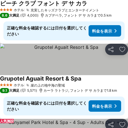
ビーチ クラブ フォント デ サ カラ
料金を表示
ホテル
充実したキッズクラブとエンターテイメント
料金を表示
4 ホテルのランク
8.6
大満足
4,000
カプデペラ, フォント デ サ カラまで0.5 km
正確な料金を確認するには日付を選択してく
料金を表示
ださい
シェア
お
Grupotel Aguait Resort & Spa
料金を表示
ホテル
崖の上の地中海の聖域
料金を表示
4 ホテルのランク
9.1
大満足
5,571
カーラ ラトラジ, フォント デ サ カラまで1.8 km
正確な料金を確認するには日付を選択してく
料金を表示
ださい
人気施設
シェア
お