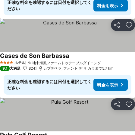
正確な料金を確認するには日付を選択してく
料金を表示
ださい
シェア
お
Cases de Son Barbassa
料金を表示
ホテル
地中海風ファームトゥテーブルダイニング
料金を表示
4 ホテルのランク
9.1
大満足
824
カプデペラ, フォント デ サ カラまで5.7 km
正確な料金を確認するには日付を選択してく
料金を表示
ださい
シェア
お