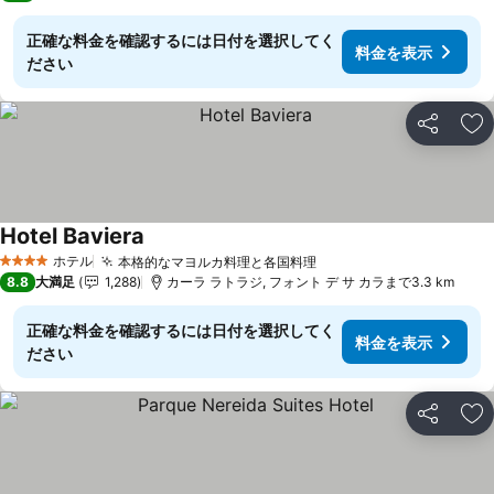
正確な料金を確認するには日付を選択してく
料金を表示
ださい
シェア
お
Hotel Baviera
料金を表示
ホテル
本格的なマヨルカ料理と各国料理
料金を表示
4 ホテルのランク
8.8
大満足
1,288
カーラ ラトラジ, フォント デ サ カラまで3.3 km
正確な料金を確認するには日付を選択してく
料金を表示
ださい
シェア
お