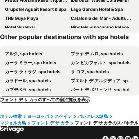
Protur Floriana Resort Aparthotel
Iberostar Waves Cala Millor
Grupotel Aguait Resort & Spa
Lago Garden Hotel & Spa
THB Guya Playa
Catalonia del Mar - Adults Only
Hotel Voramar
Hipotels Hipocampo Palace
Other popular destinations with spa hotels
CM Mallorca Palace
VIVA Cala Mesquida Suites & Spa Adults Only 16+
MiM Mallorca member of Meliá Collection
Hotel Boutique Can Pocovi
アルク, spa hotels
プラヤ デ ムロ, spa hotels
AluaSoul Carolina
Yartan Boutique Hotel
カーラ ミラー, spa hotels
カン ピカフォルト, spa hotels
Marins Suites - Adults Only Hotel
センティド プラヤ デル モロ
カーラ ラトラジ, spa hotels
サ コマ, spa hotels
Hipotels Coma Gran
Cap Vermell Grand Hotel
カラドール, spa hotels
プエルト デ アルクディア, spa hotels
Hotel Creu de Tau Art & Spa
BQ Cala Ratjada
カプデペラ, spa hotels
ポート デ ポリェンサ, spa hotels
Pleta de Mar, Grand Luxury Hotel by Nature - Adults Only
Hotel Capricho
ソン セルベーラ, spa hotels
シウタデリャ, spa hotels
プロトゥール トゥロ ピンズ ホテル
プレディ ソン ヤウメル ホテル ルラル
フォント デ サ カラのすべての宿泊施設を表示
カラン ボッシュ, spa hotels
サンタマルガリータ, spa hotels
センティード ホテル プラ スイーツ ゴルフ & スパ
ジャルディ ダルタ ブティック ホテル
ホテル検索
ヨーロッパ
スペイン
バレアレス諸島
ムロ, spa hotels
ポリェンサ, spa hotels
Protur Bonamar Hotel
Hotel Apartamentos Morito
マジョルカ島
フォント デ サ カラ
フォント デ サ カラのスパホテル
ポルトコロム, spa hotels
シヨット, spa hotels
Hipotels Cala Millor Park
Hipotels Flamenco
カラ マンディア, spa hotels
Sant Llorenç des Cardassar, spa hotels
Hipotels Hipocampo Playa
プラトール サ コマ プラヤ ホテル & スパ
Facebook
Twitter
Insta
Yo