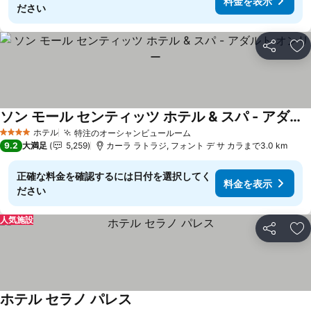
料金を表示
ださい
シェア
お
ソン モール センティッツ ホテル & スパ - アダルト オンリー
料金を表示
ホテル
特注のオーシャンビュールーム
料金を表示
4 ホテルのランク
9.2
大満足
5,259
カーラ ラトラジ, フォント デ サ カラまで3.0 km
正確な料金を確認するには日付を選択してく
料金を表示
ださい
人気施設
シェア
お
ホテル セラノ パレス
料金を表示