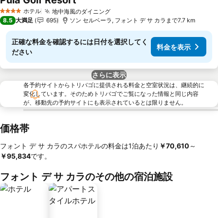
Pula Golf Resort
料金を表示
ホテル
地中海風のダイニング
料金を表示
4 ホテルのランク
8.5
大満足
695
ソン セルベーラ, フォント デ サ カラまで7.7 km
正確な料金を確認するには日付を選択してく
料金を表示
ださい
さらに表示
各予約サイトからトリバゴに提供される料金と空室状況は、継続的に
変化しています。そのためトリバゴでご覧になった情報と同じ内容
が、移動先の予約サイトにも表示されているとは限りません。
価格帯
フォント デ サ カラのスパホテルの料金は1泊あたり
‎￥70,610
～
￥95,834
です。
フォント デ サ カラのその他の宿泊施設