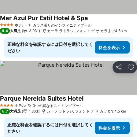
Mar Azul Pur Estil Hotel & Spa
料金を表示
ホテル
ガラス張りのインフィニティプール
料金を表示
4 ホテルのランク
9.4
大満足
3,931
カーラ ラトラジ, フォント デ サ カラまで4.5 km
正確な料金を確認するには日付を選択してく
料金を表示
ださい
シェア
お
Parque Nereida Suites Hotel
料金を表示
ホテル
3つの異なるスイミングプール
料金を表示
4 ホテルのランク
8.7
大満足
1,863
カーラ ラトラジ, フォント デ サ カラまで4.5 km
正確な料金を確認するには日付を選択してく
料金を表示
ださい