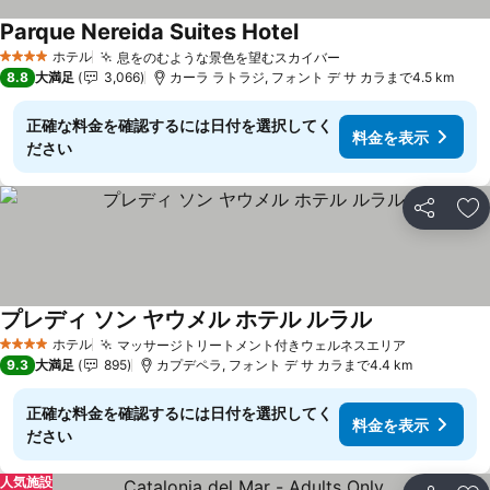
Parque Nereida Suites Hotel
料金を表示
ホテル
息をのむような景色を望むスカイバー
料金を表示
4 ホテルのランク
8.8
大満足
3,066
カーラ ラトラジ, フォント デ サ カラまで4.5 km
正確な料金を確認するには日付を選択してく
料金を表示
ださい
シェア
お
プレディ ソン ヤウメル ホテル ルラル
料金を表示
ホテル
マッサージトリートメント付きウェルネスエリア
料金を表
4 ホテルのランク
9.3
大満足
895
カプデペラ, フォント デ サ カラまで4.4 km
正確な料金を確認するには日付を選択してく
料金を表示
ださい
人気施設