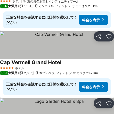
ホテル
海の景色を望むインフィニティプール
料金を表示
4 ホテルのランク
9.4
大満足
1,104
カンヤメル, フォント デ サ カラまで2.9 km
正確な料金を確認するには日付を選択してく
料金を表示
ださい
シェア
お
Cap Vermell Grand Hotel
料金を表示
ホテル
5 ホテルのランク
9.0
大満足
2,636
カプデペラ, フォント デ サ カラまで1.7 km
正確な料金を確認するには日付を選択してく
料金を表示
ださい
シェア
お