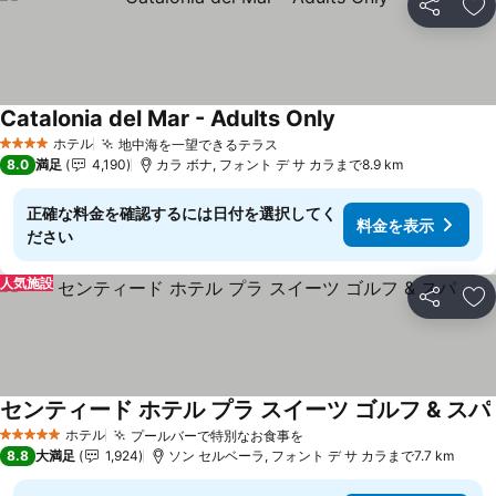
シェア
お
Catalonia del Mar - Adults Only
料金を表示
ホテル
地中海を一望できるテラス
料金を表示
4 ホテルのランク
8.0
満足
4,190
カラ ボナ, フォント デ サ カラまで8.9 km
正確な料金を確認するには日付を選択してく
料金を表示
ださい
人気施設
シェア
お
センティード ホテル プラ スイーツ ゴルフ & スパ
ホテル
プールバーで特別なお食事を
料金を表示
5 ホテルのランク
8.8
大満足
1,924
ソン セルベーラ, フォント デ サ カラまで7.7 km