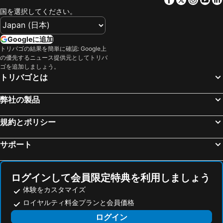
カラ ボナ, spa hotels
カラ メスキーダ, spa hotels
アパートホテル ブルー シー グラン プラヤ
Carrossa Hotel & Spa
国を選択してください。
カラ モンドラゴ, spa hotels
カラ サン ビセンテ, spa hotels
BJ Playa Blanca
カラス デ マリョルカ, spa hotels
サンタニー, spa hotels
Googleに追加
トリバゴの結果を簡単に確認: Google上
カンヤメル, spa hotels
ポルトクリスト, spa hotels
の優先するニュース提供元としてトリバ
ロス ピノス海岸, spa hotels
フェラニチ, spa hotels
ゴを追加しましょう。
トリバゴとは
マナコル, spa hotels
カンポス, spa hotels
ポルト ペトロ, spa hotels
カラン ボッシュ, spa hotels
弊社の製品
アルタ, spa hotels
セルヴァ, spa hotels
規約とポリシー
カラ ブランカ, spa hotels
カラ フェレーラ, spa hotels
カーラ サンタニー, spa hotels
カンパネット, spa hotels
サポート
ポレレス, spa hotels
モントゥィリィ, spa hotels
Ariany, spa hotels
カーラサンタンドリア, spa hotels
ログインして会員限定特典を利用しましょう
体験をカスタマイズ
ロイヤルティ料金プランと会員価格
ログイン