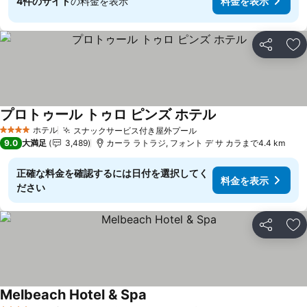
4件のサイト
の料金を表示
料金を表示
シェア
お
プロトゥール トゥロ ピンズ ホテル
料金を表示
ホテル
スナックサービス付き屋外プール
料金を表示
4 ホテルのランク
9.0
大満足
3,489
カーラ ラトラジ, フォント デ サ カラまで4.4 km
正確な料金を確認するには日付を選択してく
料金を表示
ださい
シェア
お
Melbeach Hotel & Spa
料金を表示