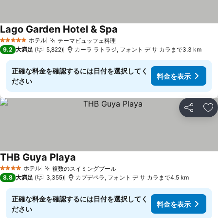
Lago Garden Hotel & Spa
料金を表示
ホテル
テーマビュッフェ料理
料金を表示
5 ホテルのランク
9.2
大満足
5,822
カーラ ラトラジ, フォント デ サ カラまで3.3 km
正確な料金を確認するには日付を選択してく
料金を表示
ださい
シェア
お
THB Guya Playa
料金を表示
ホテル
複数のスイミングプール
料金を表示
4 ホテルのランク
8.8
大満足
3,355
カプデペラ, フォント デ サ カラまで4.5 km
正確な料金を確認するには日付を選択してく
料金を表示
ださい