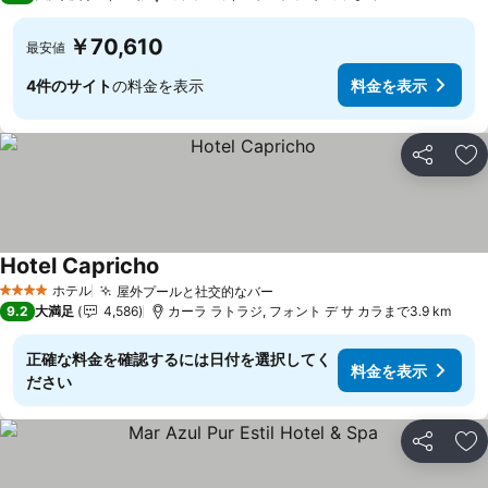
￥70,610
最安値
4件のサイト
の料金を表示
料金を表示
シェア
お
Hotel Capricho
料金を表示
ホテル
屋外プールと社交的なバー
料金を表示
4 ホテルのランク
9.2
大満足
4,586
カーラ ラトラジ, フォント デ サ カラまで3.9 km
正確な料金を確認するには日付を選択してく
料金を表示
ださい
シェア
お