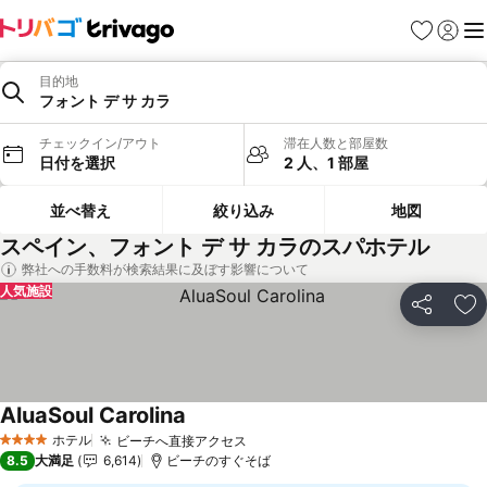
お気に入り
ログイ
メ
目的地
フォント デ サ カラ
チェックイン/アウト
滞在人数と部屋数
日付を選択
2 人、1 部屋
並べ替え
絞り込み
地図
スペイン、フォント デ サ カラのスパホテル
弊社への手数料が検索結果に及ぼす影響について
人気施設
シェア
お
AluaSoul Carolina
料金を表示
ホテル
ビーチへ直接アクセス
料金を表示
4 ホテルのランク
8.5
大満足
6,614
ビーチのすぐそば