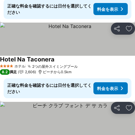
正確な料金を確認するには日付を選択してく
料金を表示
ださい
シェア
お
Hotel Na Taconera
料金を表示
ホテル
2つの屋外スイミングプール
料金を表示
4 ホテルのランク
8.2
満足
2,606
ビーチから0.5km
正確な料金を確認するには日付を選択してく
料金を表示
ださい
シェア
お