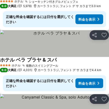
ホテル
ショーキッチン付きグルメビュッフェ
料金を表示
5 ホテルのランク
9.0
大満足
5,978
カーラ ラトラジ, フォント デ サ カラまで3.0 km
正確な料金を確認するには日付を選択してく
料金を表示
ださい
シェア
お
ホテル ベラ プラヤ & スパ
料金を表示
ホテル
複数のスイミングプール
料金を表示
4 ホテルのランク
9.0
大満足
4,031
カーラ ラトラジ, フォント デ サ カラまで4.4 km
正確な料金を確認するには日付を選択してく
料金を表示
ださい
シェア
お