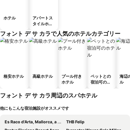
ホテル
アパートス
タイルホテ
ル
フォント デ サ カラで人気のホテルカテゴリー
格安ホテル
高級ホテル
プール付き
ペットとの
海辺
ホテル
宿泊可のホ
ル
テル
フォント デ サ カラ周辺のスパホテル
他にもこんな宿泊施設がオススメです
Es Raco d'Arta, Mallorca, a Member of Design Hotels
THB Felip