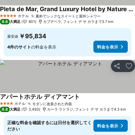
Pleta de Mar, Grand Luxury Hotel by Nature - Adults Only
料金を表示
ホテル
素朴でシックなスイートと屋外シャワー
料金を表示
5 ホテルのランク
9.6
大満足
801
カプデペラ, フォント デ サ カラまで3.7 km
￥95,834
最安値
4件のサイト
の料金を表示
料金を表示
シェア
お
アパートホテル ディアマント
料金を表示
ホテル
モダンに改装された内装
料金を表示
4 ホテルのランク
8.8
大満足
3,493
カーラ ラトラジ, フォント デ サ カラまで4.3 km
正確な料金を確認するには日付を選択してく
料金を表示
ださい