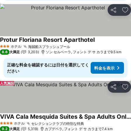
シェア
お
Protur Floriana Resort Aparthotel
料金を表示
ホテル
海賊船スプラッシュプール
料金を表示
3 ホテルのランク
8.6
大満足
3,203
ソン セルベーラ, フォント デ サ カラまで9.5 km
正確な料金を確認するには日付を選択してく
料金を表示
ださい
人気施設
シェア
お
VIVA Cala Mesquida Suites & Spa Adults Only 16+
料金を表示
ホテル
セレクションクラブの特別な特典
料金を表示
4 ホテルのランク
9.2
大満足
5,319
カプデペラ, フォント デ サ カラまで7.4 km