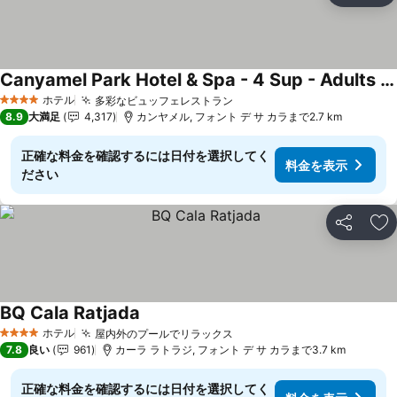
Canyamel Park Hotel & Spa - 4 Sup - Adults Only +16
料金を表示
ホテル
多彩なビュッフェレストラン
料金を表示
4 ホテルのランク
8.9
大満足
4,317
カンヤメル, フォント デ サ カラまで2.7 km
正確な料金を確認するには日付を選択してく
料金を表示
ださい
シェア
お
BQ Cala Ratjada
料金を表示
ホテル
屋内外のプールでリラックス
料金を表示
4 ホテルのランク
7.8
良い
961
カーラ ラトラジ, フォント デ サ カラまで3.7 km
正確な料金を確認するには日付を選択してく