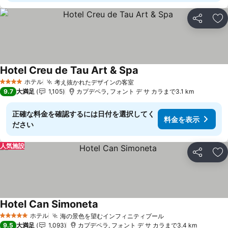
シェア
お
Hotel Creu de Tau Art & Spa
料金を表示
ホテル
考え抜かれたデザインの客室
料金を表示
4 ホテルのランク
9.7
大満足
1,105
カプデペラ, フォント デ サ カラまで3.1 km
正確な料金を確認するには日付を選択してく
料金を表示
ださい
人気施設
シェア
お
Hotel Can Simoneta
料金を表示
ホテル
海の景色を望むインフィニティプール
料金を表示
5 ホテルのランク
9.5
大満足
1,093
カプデペラ, フォント デ サ カラまで3.4 km