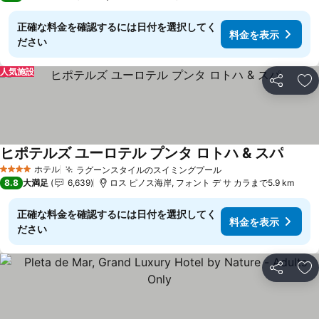
正確な料金を確認するには日付を選択してく
料金を表示
ださい
人気施設
シェア
お
ヒポテルズ ユーロテル プンタ ロトハ & スパ
料金を
ホテル
ラグーンスタイルのスイミングプール
料金を表示
4 ホテルのランク
8.8
大満足
6,639
ロス ピノス海岸, フォント デ サ カラまで5.9 km
正確な料金を確認するには日付を選択してく
料金を表示
ださい
シェア
お