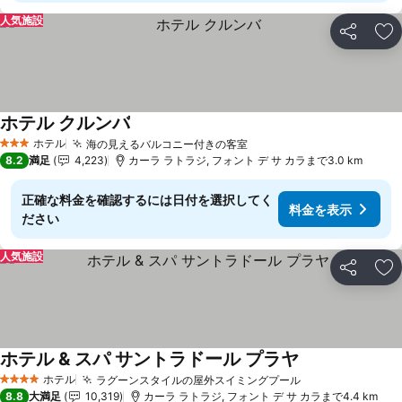
人気施設
シェア
お
ホテル クルンバ
料金を表示
ホテル
海の見えるバルコニー付きの客室
料金を表示
3 ホテルのランク
8.2
満足
4,223
カーラ ラトラジ, フォント デ サ カラまで3.0 km
正確な料金を確認するには日付を選択してく
料金を表示
ださい
人気施設
シェア
お
ホテル & スパ サントラドール プラヤ
料金を表示
ホテル
ラグーンスタイルの屋外スイミングプール
料金を表示
4 ホテルのランク
8.8
大満足
10,319
カーラ ラトラジ, フォント デ サ カラまで4.4 km