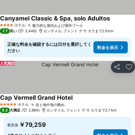
Canyamel Classic & Spa, solo Adultos
料金を表示
ホテル
魅力的な屋内および屋外プール
料金を表示
4 ホテルのランク
7.7
良い
3,446
カンヤメル, フォント デ サ カラまで2.9 km
正確な料金を確認するには日付を選択してく
料金を表示
ださい
人気施設
シェア
お
Cap Vermell Grand Hotel
料金を表示
ホテル
谷と地中海の眺め
料金を表示
5 ホテルのランク
9.2
大満足
2,884
カンヤメル, フォント デ サ カラまで2.7 km
￥79,259
最安値