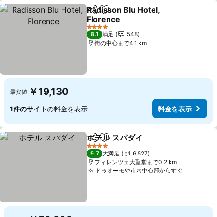
Radisson Blu Hotel,
シェア
お気に入りに追加
Florence
料金を表示
4 ホテルのランク
8.1
満足
548
街の中心まで4.1 km
￥19,130
最安値
1件のサイト
の料金を表示
料金を表示
ホテル スパダイ
シェア
お気に入りに追加
料金を表示
4 ホテルのランク
9.7
大満足
6,527
フィレンツェ大聖堂まで0.2 km
ドゥオーモや市内中心部からすぐ
料金を表