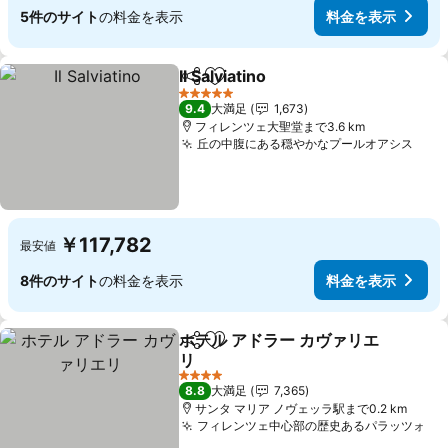
5件のサイト
の料金を表示
料金を表示
Il Salviatino
シェア
お気に入りに追加
料金を表示
5 ホテルのランク
9.4
大満足
1,673
フィレンツェ大聖堂まで3.6 km
丘の中腹にある穏やかなプールオアシス
料金
￥117,782
最安値
8件のサイト
の料金を表示
料金を表示
ホテル アドラー カヴァリエ
シェア
お気に入りに追加
リ
料金を表示
4 ホテルのランク
8.8
大満足
7,365
サンタ マリア ノヴェッラ駅まで0.2 km
フィレンツェ中心部の歴史あるパラッツォ
料