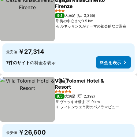
Casual Rinascimento
シェア
お気に入りに追加
Firenze
料金を表示
3 ホテルのランク
9.1
大満足
3,355
街の中心まで0.5 km
ルネッサンスがテーマの都会的なご滞在
料金
￥27,314
最安値
7件のサイト
の料金を表示
料金を表示
Villa Tolomei Hotel &
シェア
お気に入りに追加
Resort
料金を表示
5 ホテルのランク
8.5
大満足
2,392
ヴェッキオ橋まで1.9 km
フィレンツェ市街のパノラマビュー
料金を
￥26,600
最安値