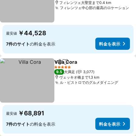
フィレンツェ大聖堂まで0.4 km
フィレンツェ中心部の最高のロケーション
料
￥44,528
最安値
7件のサイト
の料金を表示
料金を表示
Villa Cora
シェア
お気に入りに追加
料金を表示
5 ホテルのランク
9.5
大満足
3,077
ヴェッキオ橋まで1.3 km
ル・ビストロでのグルメダイニング
料金を
￥68,891
最安値
7件のサイト
の料金を表示
料金を表示