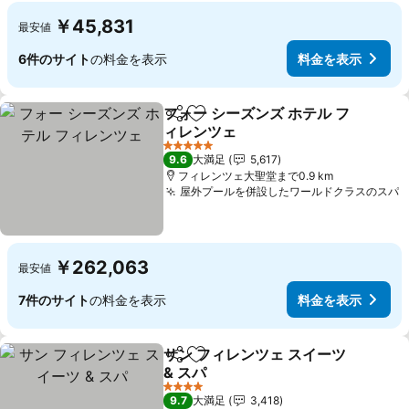
￥45,831
最安値
6件のサイト
の料金を表示
料金を表示
フォー シーズンズ ホテル フ
シェア
お気に入りに追加
ィレンツェ
料金を表示
5 ホテルのランク
9.6
大満足
5,617
フィレンツェ大聖堂まで0.9 km
屋外プールを併設したワールドクラスのスパ
￥262,063
最安値
7件のサイト
の料金を表示
料金を表示
サン フィレンツェ スイーツ
シェア
お気に入りに追加
& スパ
料金を表示
4 ホテルのランク
9.7
大満足
3,418