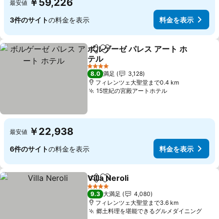
￥59,226
最安値
3件のサイト
の料金を表示
料金を表示
ボルゲーゼ パレス アート ホ
シェア
お気に入りに追加
テル
料金を表示
4 ホテルのランク
8.0
満足
3,128
フィレンツェ大聖堂まで0.4 km
15世紀の宮殿アートホテル
料金を表示
￥22,938
最安値
6件のサイト
の料金を表示
料金を表示
Villa Neroli
シェア
お気に入りに追加
料金を表示
4 ホテルのランク
9.3
大満足
4,080
フィレンツェ大聖堂まで3.6 km
郷土料理を堪能できるグルメダイニング
料金