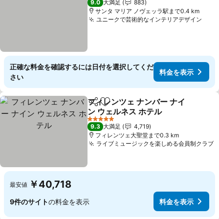
9.0
大満足
883
サンタ マリア ノヴェッラ駅まで0.4 km
ユニークで芸術的なインテリアデザイン
料金
正確な料金を確認するには日付を選択してくだ
料金を表示
さい
フィレンツェ ナンバー ナイ
シェア
お気に入りに追加
ン ウェルネス ホテル
料金を表示
5 ホテルのランク
9.3
大満足
4,719
フィレンツェ大聖堂まで0.3 km
ライブミュージックを楽しめる会員制クラブ
￥40,718
最安値
9件のサイト
の料金を表示
料金を表示