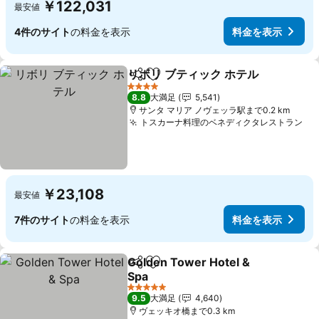
￥122,031
最安値
4件のサイト
の料金を表示
料金を表示
リボリ ブティック ホテル
シェア
お気に入りに追加
料
4 ホテルのランク
8.8
大満足
5,541
サンタ マリア ノヴェッラ駅まで0.2 km
トスカーナ料理のベネディクタレストラン
料
￥23,108
最安値
7件のサイト
の料金を表示
料金を表示
Golden Tower Hotel &
シェア
お気に入りに追加
Spa
料金を表示
5 ホテルのランク
9.5
大満足
4,640
ヴェッキオ橋まで0.3 km