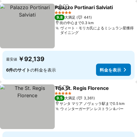
Palazzo Portinari Salviati
シェア
お気に入りに追加
5 ホテルのランク
9.8
大満足
441
街の中心まで0.3 km
ヴィート・モリカ氏によるミシュラン星獲得
ダイニング
￥92,139
最安値
6件のサイト
の料金を表示
料金を表示
The St. Regis Florence
シェア
お気に入りに追加
料
5 ホテルのランク
9.5
大満足
3,361
サンタ マリア ノヴェッラ駅まで0.5 km
ウィンターガーデン レストラン＆バー
料金