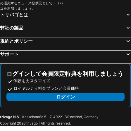
の優先するニュース提供元としてトリバ
パラッツオーロ・スル・セーニオ, spa hotels
ローロ・チュッフェンナ, spa hotels
Hotel Renaissance
Marignolle Relais & Charme
ゴを追加しましょう。
トリバゴとは
ピストイア, spa hotels
モンテヴァルキ, spa hotels
ロカンダ デ チオンピ
ヴィラ ラ マッサ
バーニョ ア リーポリ, spa hotels
ガンバッシ・テルメ, spa hotels
ホテル ヴィラ チェージ
Villa Il Poggiale Dimora Storica
弊社の製品
Montopoli in Val d'Arno, spa hotels
ボルゴ サン ロレンツォ, spa hotels
Country Hotel Borgo Sant'Ippolito
規約とポリシー
スカンディッチ, spa hotels
Buggiano, spa hotels
ヴァーリア, spa hotels
ビッビエーナ, spa hotels
サポート
Ortignano Raggiolo, spa hotels
バルベリーノ ヴァル デルサ, spa hotels
ラストラ ア シーニャ, spa hotels
アルトパーショ, spa hotels
ログインして会員限定特典を利用しましょう
体験をカスタマイズ
ロイヤルティ料金プランと会員価格
ログイン
trivago N.V.
, Kesselstraße 5 – 7, 40221 Düsseldorf, Germany
Copyright 2026 trivago | All rights reserved.