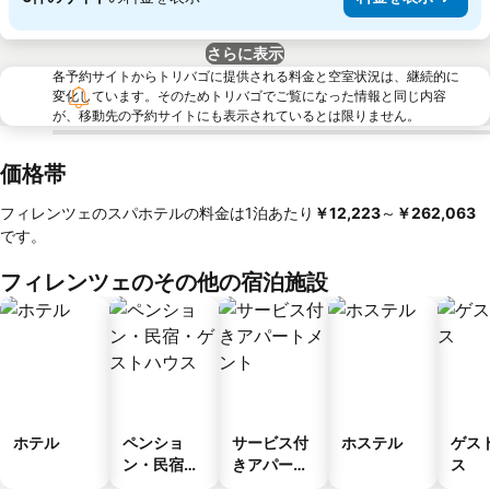
さらに表示
各予約サイトからトリバゴに提供される料金と空室状況は、継続的に
変化しています。そのためトリバゴでご覧になった情報と同じ内容
が、移動先の予約サイトにも表示されているとは限りません。
価格帯
フィレンツェのスパホテルの料金は1泊あたり
‎￥12,223
～
‎￥262,063
です。
フィレンツェのその他の宿泊施設
ホテル
ペンショ
サービス付
ホステル
ゲス
ン・民宿・
きアパート
ス
ゲストハウ
メント