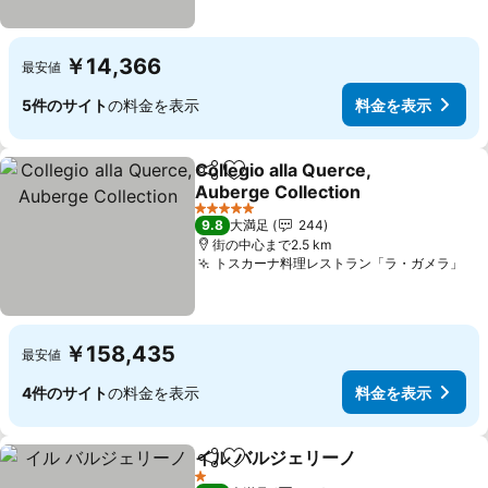
￥14,366
最安値
5件のサイト
の料金を表示
料金を表示
Collegio alla Querce,
シェア
お気に入りに追加
Auberge Collection
料金を表示
5 ホテルのランク
9.8
大満足
244
街の中心まで2.5 km
トスカーナ料理レストラン「ラ・ガメラ」
料
￥158,435
最安値
4件のサイト
の料金を表示
料金を表示
イル バルジェリーノ
シェア
お気に入りに追加
料金を
1 ホテルのランク