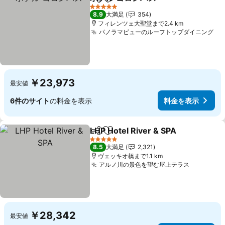
シェア
お気に入りに追加
料金を表
5 ホテルのランク
8.9
大満足
354
フィレンツェ大聖堂まで2.4 km
パノラマビューのルーフトップダイニング
料
￥23,973
最安値
6件のサイト
の料金を表示
料金を表示
LHP Hotel River & SPA
シェア
お気に入りに追加
料金
5 ホテルのランク
8.5
大満足
2,321
ヴェッキオ橋まで1.1 km
アルノ川の景色を望む屋上テラス
料金を表
￥28,342
最安値