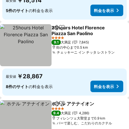
￥18,514
最安値
5件のサイト
の料金を表示
料金を表示
25hours Hotel Florence
シェア
お気に入りに追加
Piazza San Paolino
料金を表示
4 ホテルのランク
9.1
大満足
7,845
街の中心まで0.5 km
チェッキーニ イン チッタ レストラン
料金を
￥28,867
最安値
8件のサイト
の料金を表示
料金を表示
ホテル アテナイオン
シェア
お気に入りに追加
料金を
4 ホテルのランク
9.4
大満足
4,286
フィレンツェ大聖堂まで0.9 km
バーで楽しむ、こだわりのカクテル
料金を