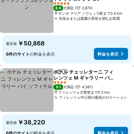
料金を表示
5 ホテルのランク
8.6
大満足
2,870
サンタ マリア ノヴェッラ駅まで0.4 km
街並みまたは庭園の景色を望むお部屋
料金
￥50,868
最安値
6件のサイト
の料金を表示
料金を表示
ホテル チェッレターニ フィ
シェア
お気に入りに追加
レンツェ M ギャラリー バイ
ソフィテル
料金を表示
4 ホテルのランク
9.1
大満足
4,587
フィレンツェ大聖堂まで0.3 km
フィレンツェ中心部の最高のロケーション
料
￥38,220
最安値
6件のサイト
の料金を表示
料金を表示