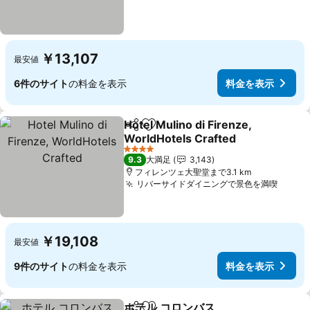
￥13,107
最安値
6件のサイト
の料金を表示
料金を表示
Hotel Mulino di Firenze,
シェア
お気に入りに追加
WorldHotels Crafted
料金を表示
4 ホテルのランク
9.3
大満足
3,143
フィレンツェ大聖堂まで3.1 km
リバーサイドダイニングで景色を満喫
料金
￥19,108
最安値
9件のサイト
の料金を表示
料金を表示
ホテル コロンバス