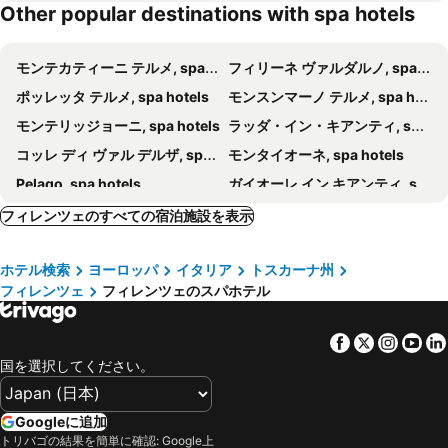
Other popular destinations with spa hotels
フィレンツェ ナンバー ナイン ウェルネス ホテル
ホテル ミア カーラ
ホテル グリフォン
リボリ ブティック ホテル
モンテカティーニ テルメ, spa hotels
フィリーネ ヴァルダルノ, spa hotels
25hours Hotel Florence Piazza San Paolino
グランド ホテル アドリアティコ
ポッレッタ テルメ, spa hotels
モンスンマーノ テルメ, spa hotels
Palazzo Niccolini al Duomo
ホテル ヴィッレ スッラルノ
モンテリッジョーニ, spa hotels
ラッダ・イン・キアンティ, spa hotels
イル バルジェリーノ
ホテル チェッレターニ フィレンツェ M ギャラリー バイ ソフィテル
コッレ ディ ヴァル デルザ, spa hotels
モンタイオーネ, spa hotels
Palazzo Montebello
Palazzo Castri 1874
Pelago, spa hotels
ガイオーレ イン キアンティ, spa hotels
Villa Cora
サン フィレンツェ スイーツ & スパ
サンジミニャーノ, spa hotels
サン カシャーノ イン ヴァル ディ ペーザ, spa hotels
The St. Regis Florence
ヘルヴェティア & ブリストル フィレンツェ – スターホテルズ コレツィオーネ
フィレンツェのすべての宿泊施設を表示
ポッピ, spa hotels
カステッリーナ・イン・キアンティ, spa hotels
Villa Neroli
Hotel Mulino di Firenze, WorldHotels Crafted
ホテル検索
ヨーロッパ
イタリア
トスカーナ州
タヴァルネッレ ヴァル ディ ペーザ, spa hotels
モンテスペルトリ, spa hotels
Palazzo Portinari Salviati
Hotel La Casa di Morfeo
フィレンツェ
フィレンツェのスパホテル
San Marcello Pistoiese, spa hotels
インプルネータ, spa hotels
Palazzo Lorenzo Hotel Boutique & Spa
Hotel Paola
チェルタルド, spa hotels
サン ミニアート, spa hotels
フォー シーズンズ ホテル フィレンツェ
LHP Hotel River & SPA
Facebook
Twitter
Insta
Yo
グレーヴェ, spa hotels
ポッジボンシ, spa hotels
ポンテ ヴェッキオ スイーツ & スパ
Villa Tolomei Hotel & Resort
国を選択してください。
スティーア, spa hotels
カレンツァーノ, spa hotels
Hotel La Gemma
Corte dei Sogni Boutique Hotel & spa
カルミニャーノ, spa hotels
Larciano, spa hotels
ホテル コロンバス
Palazzo Roselli Cecconi
Googleに追加
トリバゴの結果を簡単に確認: Google上
プラート, spa hotels
ヴィッキオ, spa hotels
Relais Stibbert Florence
Hotel Lungarno Vespucci 50