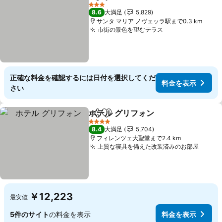
シェア
お気に入りに追加
料金を表
3 ホテルのランク
8.6
大満足
5,829
サンタ マリア ノヴェッラ駅まで0.3 km
市街の景色を望むテラス
料金を表示
正確な料金を確認するには日付を選択してくだ
料金を表示
さい
ホテル グリフォン
シェア
お気に入りに追加
料金を表
4 ホテルのランク
8.4
大満足
5,704
フィレンツェ大聖堂まで2.4 km
上質な寝具を備えた改装済みのお部屋
料金
￥12,223
最安値
5件のサイト
の料金を表示
料金を表示