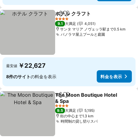
ホテル クラフト
シェア
お気に入りに追加
料金を表示
4 ホテルのランク
9.1
大満足
4,051
サンタ マリア ノヴェッラ駅まで0.5 km
パノラマ屋上プールと庭園
料金を表示
￥22,627
最安値
8件のサイト
の料金を表示
料金を表示
The Moon Boutique Hotel
シェア
お気に入りに追加
& Spa
料金を表示
4 ホテルのランク
9.5
大満足
5,195
街の中心まで1.3 km
時間制の貸し切りスパ
料金を表示