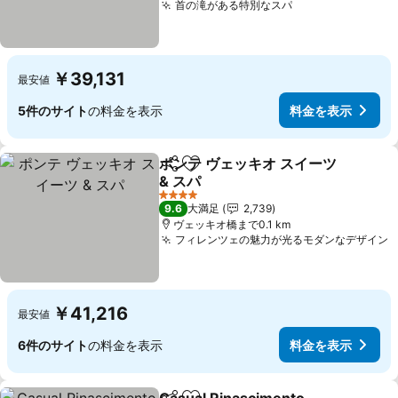
首の滝がある特別なスパ
料金を表示
￥39,131
最安値
5件のサイト
の料金を表示
料金を表示
ポンテ ヴェッキオ スイーツ
シェア
お気に入りに追加
& スパ
料金を表示
4 ホテルのランク
9.6
大満足
2,739
ヴェッキオ橋まで0.1 km
フィレンツェの魅力が光るモダンなデザイン
￥41,216
最安値
6件のサイト
の料金を表示
料金を表示