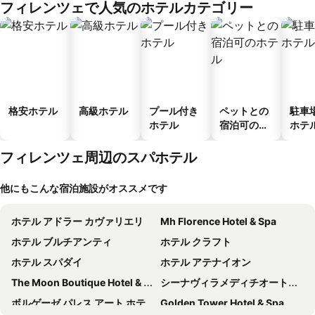
フィレンツェで人気のホテルカテゴリー
ス
格安ホテル
高級ホテル
プール付き
ペットとの
駐車
ホテル
宿泊可のホ
ホテ
テル
フィレンツェ周辺のスパホテル
他にもこんな宿泊施設がオススメです
ホテル アドラー カヴァリエリ
Mh Florence Hotel & Spa
ホテル ブルチアンティ
ホテル クラフト
ホテル スパダイ
ホテル アテナイオン
The Moon Boutique Hotel & Spa
シーナヴィラメディチオートグラフコレクション
ボルゲーゼ パレス アート ホテル
Golden Tower Hotel & Spa