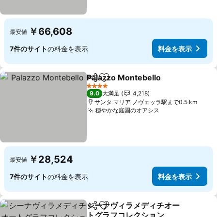
￥66,608
最安値
7件のサイト
の料金を表示
料金を表示
Palazzo Montebello
シェア
お気に入りに追加
料金を
4 ホテルのランク
9.0
大満足
4,218
サンタ マリア ノヴェッラ駅まで0.5 km
穏やかな庭園のオアシス
料金を表示
￥28,524
最安値
7件のサイト
の料金を表示
料金を表示
シーナヴィラメディチオー
シェア
お気に入りに追加
トグラフコレクション