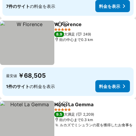
7件のサイト
の料金を表示
料金を表示
W Florence
シェア
お気に入りに追加
料金を表示
5 ホテルのランク
8.9
大満足
249
街の中心まで0.3 km
￥68,505
最安値
1件のサイト
の料金を表示
料金を表示
Hotel La Gemma
シェア
お気に入りに追加
料金を表
5 ホテルのランク
9.5
大満足
2,209
街の中心まで0.3 km
ルカズでミシュランの星を獲得したお食事を