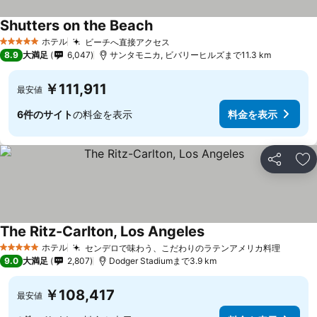
Shutters on the Beach
ホテル
ビーチへ直接アクセス
5 ホテルのランク
8.9
大満足
6,047
サンタモニカ, ビバリーヒルズまで11.3 km
￥111,911
最安値
6件のサイト
の料金を表示
料金を表示
シェア
お
The Ritz-Carlton, Los Angeles
ホテル
センデロで味わう、こだわりのラテンアメリカ料理
5 ホテルのランク
9.0
大満足
2,807
Dodger Stadiumまで3.9 km
￥108,417
最安値