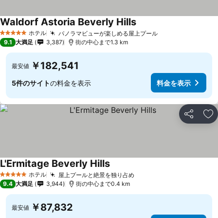
Waldorf Astoria Beverly Hills
ホテル
パノラマビューが楽しめる屋上プール
5 ホテルのランク
9.1
大満足
3,387
街の中心まで1.3 km
￥182,541
最安値
5件のサイト
の料金を表示
料金を表示
シェア
お
L'Ermitage Beverly Hills
ホテル
屋上プールと絶景を独り占め
5 ホテルのランク
9.4
大満足
3,944
街の中心まで0.4 km
￥87,832
最安値