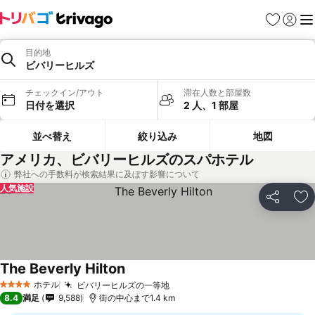
お気に入り
ログイ
メ
目的地
ビバリーヒルズ
チェックイン/アウト
滞在人数と部屋数
日付を選択
2 人、1 部屋
並べ替え
絞り込み
地図
アメリカ、ビバリーヒルズのスパホテル
弊社への手数料が検索結果に及ぼす影響について
人気施設
シェア
お
The Beverly Hilton
ホテル
ビバリーヒルズの一等地
4 ホテルのランク
8.4
満足
9,588
街の中心まで1.4 km