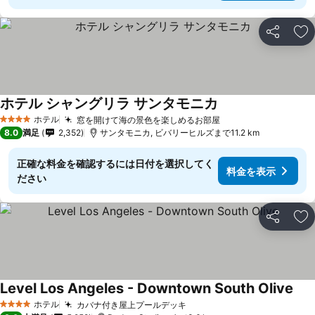
シェア
お
ホテル シャングリラ サンタモニカ
ホテル
窓を開けて海の景色を楽しめるお部屋
4 ホテルのランク
8.0
満足
2,352
サンタモニカ, ビバリーヒルズまで11.2 km
正確な料金を確認するには日付を選択してく
料金を表示
ださい
シェア
お
Level Los Angeles - Downtown South Olive
ホテル
カバナ付き屋上プールデッキ
4 ホテルのランク