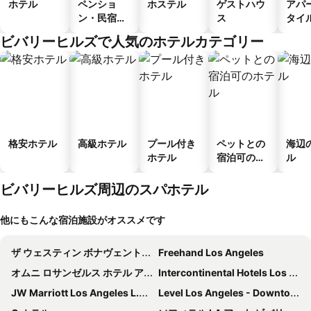
ホテル
ペンショ
ホステル
ゲストハウ
アパ
ン・民宿・
ス
タイ
ゲストハウ
ル
ビバリーヒルズで人気のホテルカテゴリー
ス
格安ホテル
高級ホテル
プール付き
ペットとの
海辺
ホテル
宿泊可のホ
ル
テル
ビバリーヒルズ周辺のスパホテル
他にもこんな宿泊施設がオススメです
ザ ウェスティン ボナヴェントゥル ホテル アンド スイーツ ロサンゼルス
Freehand Los Angeles
オムニ ロサンゼルス ホテル アット カリフォルニア プラザ
Intercontinental Hotels Los Angeles Downtown By Ihg
JW Marriott Los Angeles L.A. LIVE
Level Los Angeles - Downtown South Olive