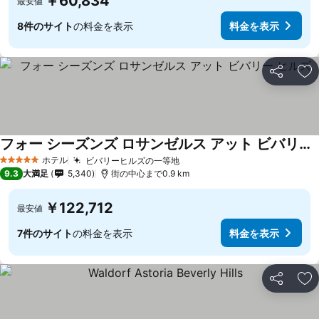
￥60,834
最安値
8件のサイト
の料金を表示
料金を表示
シェア
お
フォー シーズンズ ロサンゼルス アット ビバリー ヒルズ
ホテル
ビバリーヒルズの一等地
5 ホテルのランク
9.3
大満足
5,340
街の中心まで0.9 km
￥122,712
最安値
7件のサイト
の料金を表示
料金を表示
シェア
お