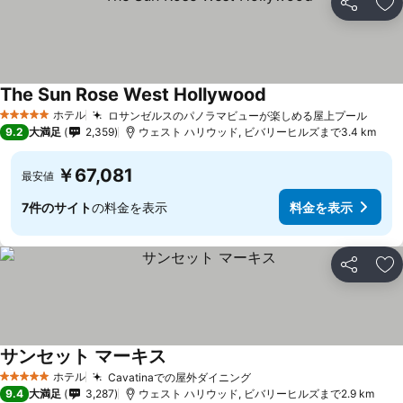
シェア
お
The Sun Rose West Hollywood
ホテル
ロサンゼルスのパノラマビューが楽しめる屋上プール
5 ホテルのランク
9.2
大満足
2,359
ウェスト ハリウッド, ビバリーヒルズまで3.4 km
￥67,081
最安値
7件のサイト
の料金を表示
料金を表示
シェア
お
サンセット マーキス
ホテル
Cavatinaでの屋外ダイニング
5 ホテルのランク
9.4
大満足
3,287
ウェスト ハリウッド, ビバリーヒルズまで2.9 km