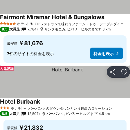
Fairmont Miramar Hotel & Bungalows
ホテル
FIGレストランで味わうファーム・トゥ・テーブルダイニング
5 ホテルのランク
8.5
大満足
7,784
サンタモニカ, ビバリーヒルズまで11.3 km
￥81,676
最安値
7件のサイト
の料金を表示
料金を表示
人気施設
シェア
お
Hotel Burbank
ホテル
バーバンクのダウンタウンという最高のロケーション
3 ホテルのランク
8.5
大満足
12,507
バーバンク, ビバリーヒルズまで14.5 km
￥21,832
最安値