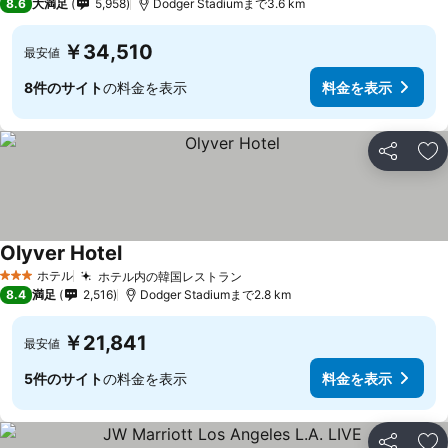
8.6
大満足
5,958
Dodger Stadiumまで3.6 km
￥34,510
最安値
8件のサイト
の料金を表示
料金を表示
シェア
お
Olyver Hotel
ホテル
ホテル内の韓国レストラン
3 ホテルのランク
8.4
満足
2,516
Dodger Stadiumまで2.8 km
￥21,841
最安値
5件のサイト
の料金を表示
料金を表示