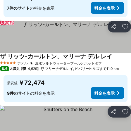
7件のサイト
の料金を表示
料金を表示
人気施設
シェア
お
ザ リッツ-カールトン、マリーナ デル レイ
ホテル
温水ソルトウォータープールとホットタブ
5 ホテルのランク
8.6
大満足
4,629
マリーナデルレイ, ビバリーヒルズまで11.0 km
￥72,474
最安値
9件のサイト
の料金を表示
料金を表示
シェア
お