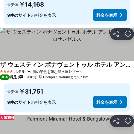
￥14,168
最安値
9件のサイト
の料金を表示
料金を表示
シェア
お
ザ ウェスティン ボナヴェントゥル ホテル アンド スイーツ ロサンゼルス
ホテル
街の景色を望む温水屋外プール
4 ホテルのランク
8.4
満足
19,161
Dodger Stadiumまで2.7 km
￥31,751
最安値
9件のサイト
の料金を表示
料金を表示
人気施設
シェア
お