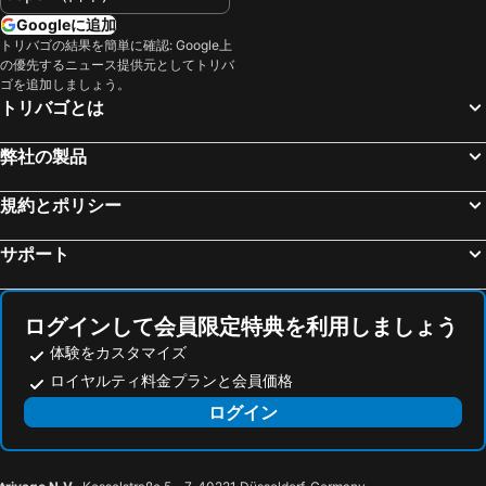
East Los Angeles, spa hotels
North Hills, spa hotels
Googleに追加
トリバゴの結果を簡単に確認: Google上
Fullerton, spa hotels
Culver City, spa hotels
の優先するニュース提供元としてトリバ
カーソン, spa hotels
Tarzana, spa hotels
ゴを追加しましょう。
トリバゴとは
ウッドランド ヒルズ, spa hotels
South Pasadena, spa hotels
Palisades, spa hotels
弊社の製品
規約とポリシー
サポート
ログインして会員限定特典を利用しましょう
体験をカスタマイズ
ロイヤルティ料金プランと会員価格
ログイン