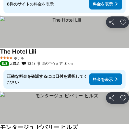
8件のサイト
の料金を表示
料金を表示
シェア
お
The Hotel Lili
ホテル
4 ホテルのランク
8.8
大満足
134
街の中心まで1.3 km
正確な料金を確認するには日付を選択してく
料金を表示
ださい
シェア
お
モンタージュ ビバリー ヒルズ