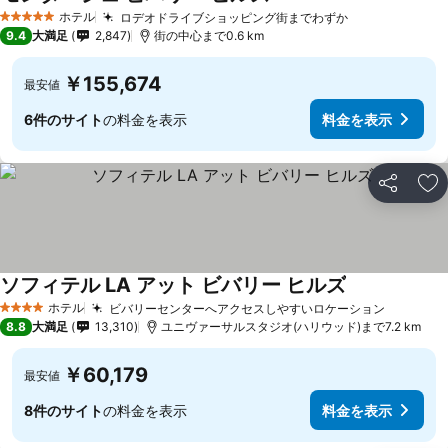
ホテル
ロデオドライブショッピング街までわずか
5 ホテルのランク
9.4
大満足
2,847
街の中心まで0.6 km
￥155,674
最安値
6件のサイト
の料金を表示
料金を表示
シェア
お
ソフィテル LA アット ビバリー ヒルズ
ホテル
ビバリーセンターへアクセスしやすいロケーション
4 ホテルのランク
8.8
大満足
13,310
ユニヴァーサルスタジオ(ハリウッド)まで7.2 km
￥60,179
最安値
8件のサイト
の料金を表示
料金を表示