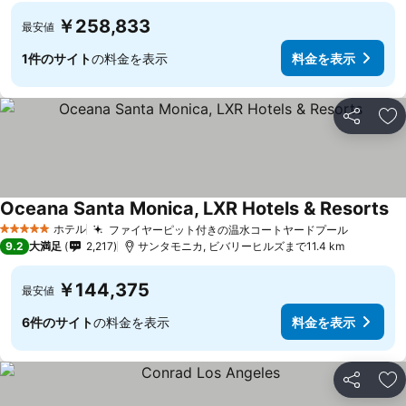
￥258,833
最安値
1件のサイト
の料金を表示
料金を表示
シェア
お
Oceana Santa Monica, LXR Hotels & Resorts
ホテル
ファイヤーピット付きの温水コートヤードプール
5 ホテルのランク
9.2
大満足
2,217
サンタモニカ, ビバリーヒルズまで11.4 km
￥144,375
最安値
6件のサイト
の料金を表示
料金を表示
シェア
お