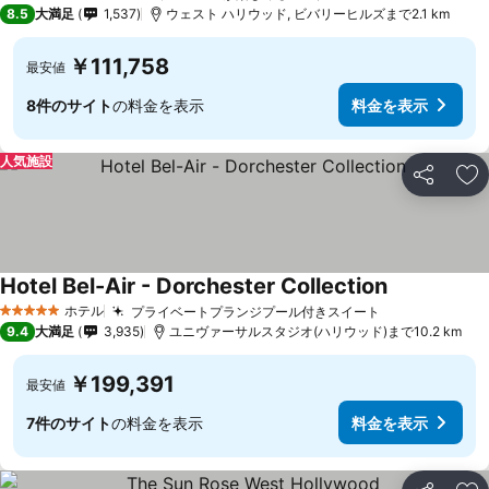
5 ホテルのランク
8.5
大満足
1,537
ウェスト ハリウッド, ビバリーヒルズまで2.1 km
￥111,758
最安値
8件のサイト
の料金を表示
料金を表示
人気施設
シェア
お
Hotel Bel-Air - Dorchester Collection
ホテル
プライベートプランジプール付きスイート
5 ホテルのランク
9.4
大満足
3,935
ユニヴァーサルスタジオ(ハリウッド)まで10.2 km
￥199,391
最安値
7件のサイト
の料金を表示
料金を表示