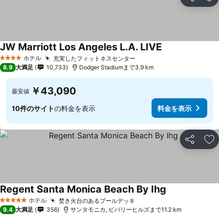
シェア
お
JW Marriott Los Angeles L.A. LIVE
ホテル
充実したフィットネスセンター
4 ホテルのランク
8.9
大満足
10,733
Dodger Stadiumまで3.9 km
￥43,090
最安値
10件のサイト
の料金を表示
料金を表示
シェア
お
Regent Santa Monica Beach By Ihg
ホテル
焚き火台のあるプールデッキ
5 ホテルのランク
9.4
大満足
356
サンタモニカ, ビバリーヒルズまで11.2 km