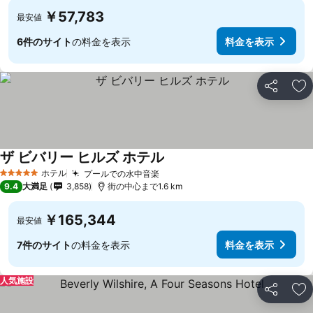
￥57,783
最安値
6件のサイト
の料金を表示
料金を表示
シェア
お
ザ ビバリー ヒルズ ホテル
ホテル
プールでの水中音楽
5 ホテルのランク
9.4
大満足
3,858
街の中心まで1.6 km
￥165,344
最安値
7件のサイト
の料金を表示
料金を表示
人気施設
シェア
お