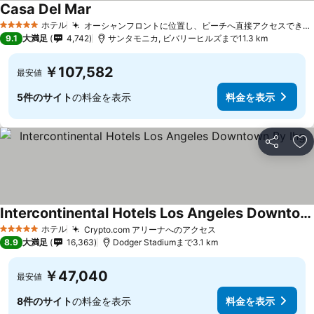
Casa Del Mar
ホテル
オーシャンフロントに位置し、ビーチへ直接アクセスできます
5 ホテルのランク
9.1
大満足
4,742
サンタモニカ, ビバリーヒルズまで11.3 km
￥107,582
最安値
5件のサイト
の料金を表示
料金を表示
シェア
お
Intercontinental Hotels Los Angeles Downtown By Ihg
ホテル
Crypto.com アリーナへのアクセス
5 ホテルのランク
8.9
大満足
16,363
Dodger Stadiumまで3.1 km
￥47,040
最安値
8件のサイト
の料金を表示
料金を表示