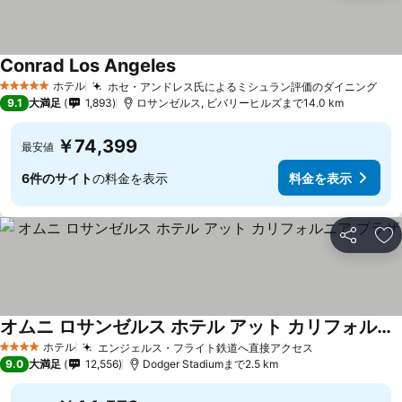
Conrad Los Angeles
ホテル
ホセ・アンドレス氏によるミシュラン評価のダイニング
5 ホテルのランク
9.1
大満足
1,893
ロサンゼルス, ビバリーヒルズまで14.0 km
￥74,399
最安値
6件のサイト
の料金を表示
料金を表示
シェア
お
オムニ ロサンゼルス ホテル アット カリフォルニア プラザ
ホテル
エンジェルス・フライト鉄道へ直接アクセス
4 ホテルのランク
9.0
大満足
12,556
Dodger Stadiumまで2.5 km