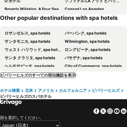
O ホテル
ソフィテル LA アット ビバリー ヒルズ
Beverly Wilshire, A Four Seasons Hotel
Conrad Los Angeles
Other popular destinations with spa hotels
The Ritz-Carlton, Los Angeles
ザ ロサンゼルス アスレチック クラブ
Hotel Burbank
Fairmont Miramar Hotel & Bungalows
ロサンゼルス, spa hotels
バーバンク, spa hotels
Shutters on the Beach
Regent Santa Monica Beach By Ihg
サンタモニカ, spa hotels
Wilmington, spa hotels
ザ ビバリー ヒルズ ホテル
W Hollywood
ウェスト ハリウッド, spa hotels
ロングビーチ, spa hotels
The West Hollywood EDITION
Fairmont Century Plaza Los Angeles at Beverly Hills
サンタ クラリタ, spa hotels
パサデナ, spa hotels
ホテル シャングリラ サンタモニカ
SLS ホテル ラグジュアリー コレクション ホテル ビバリー ヒルズ
ヘルモサビーチ, spa hotels
City of Commerce, spa hotels
Casa Del Mar
The Sun Rose West Hollywood
Westlake Village, spa hotels
Rancho Palos Verdes, spa hotels
ザ リッツ-カールトン、マリーナ デル レイ
コートヤード・ロサンジェルス・バーバンク・エアポート
ビバリーヒルズのすべての宿泊施設を表示
ハリウッド, spa hotels
トランス, spa hotels
Olyver Hotel
The Beverly Hilton
ホテル検索
北米
アメリカ
カルフォルニア
ビバリーヒルズ
マリーナデルレイ, spa hotels
インダストリー, spa hotels
Santa Monica Proper Hotel
1 Hotel West Hollywood
ビバリーヒルズのスパホテル
Stevenson Ranch, spa hotels
ブエナパーク, spa hotels
L'Ermitage Beverly Hills
サンセット マーキス
Hawaiian Gardens, spa hotels
マリブ, spa hotels
Waldorf Astoria Beverly Hills
Hotel Bel-Air - Dorchester Collection
Facebook
Twitter
Insta
Yo
La Puente, spa hotels
Azusa, spa hotels
Oceana Santa Monica, LXR Hotels & Resorts
フォー シーズンズ ロサンゼルス アット ビバリー ヒルズ
国を選択してください。
ノースハリウッド, spa hotels
ユニバーサルシティ, spa hotels
The Hotel Lili
モンタージュ ビバリー ヒルズ