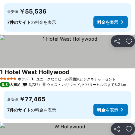
￥55,536
最安値
7件のサイト
の料金を表示
料金を表示
シェア
お
1 Hotel West Hollywood
ホテル
ユニークなロビーの雰囲気とシグネチャーセント
5 ホテルのランク
8.8
大満足
3,737
ウェスト ハリウッド, ビバリーヒルズまで3.2 km
￥77,465
最安値
7件のサイト
の料金を表示
料金を表示
シェア
お