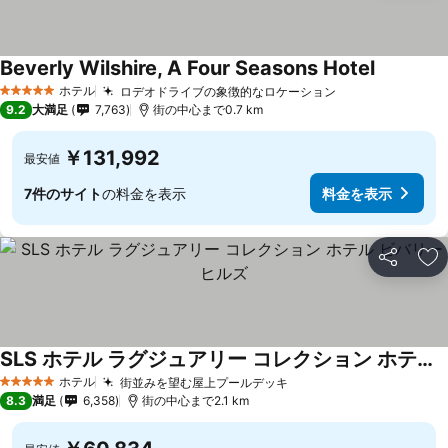
Beverly Wilshire, A Four Seasons Hotel
ホテル
ロデオドライブの象徴的なロケーション
5 ホテルのランク
9.2
大満足
7,763
街の中心まで0.7 km
￥131,992
最安値
7件のサイト
の料金を表示
料金を表示
シェア
お
SLS ホテル ラグジュアリー コレクション ホテル ビバリー ヒルズ
ホテル
街並みを望む屋上プールデッキ
5 ホテルのランク
8.3
満足
6,358
街の中心まで2.1 km