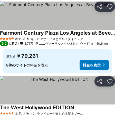
シェア
お
Fairmont Century Plaza Los Angeles at Beverly Hills
ホテル
キャビアサービスとグルメダイニング
5 ホテルのランク
9.2
大満足
2,717
ユニヴァーサルスタジオ(ハリウッド)まで10.6 km
￥79,261
最安値
8件のサイト
の料金を表示
料金を表示
シェア
お
The West Hollywood EDITION
ホテル
パノラマビューが楽しめる屋上プール