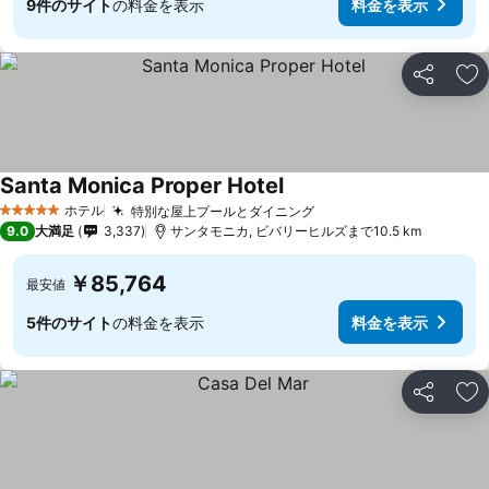
9件のサイト
の料金を表示
料金を表示
シェア
お
Santa Monica Proper Hotel
ホテル
特別な屋上プールとダイニング
5 ホテルのランク
9.0
大満足
3,337
サンタモニカ, ビバリーヒルズまで10.5 km
￥85,764
最安値
5件のサイト
の料金を表示
料金を表示
シェア
お