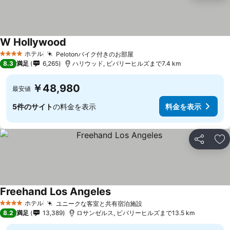
W Hollywood
ホテル
Pelotonバイク付きのお部屋
4 ホテルのランク
8.3
満足
6,265
ハリウッド, ビバリーヒルズまで7.4 km
￥48,980
最安値
5件のサイト
の料金を表示
料金を表示
シェア
お
Freehand Los Angeles
ホテル
ユニークな客室と共有宿泊施設
4 ホテルのランク
8.2
満足
13,389
ロサンゼルス, ビバリーヒルズまで13.5 km