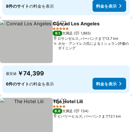
8件のサイト
の料金を表示
料金を表示
Conrad Los Angeles
シェア
お気に入りに追加
料金
5 ホテルのランク
9.1
大満足
1,893
ロサンゼルス, バーバンクまで13.7 km
ホセ・アンドレス氏によるミシュラン評価の
ダイニング
￥74,399
最安値
6件のサイト
の料金を表示
料金を表示
The Hotel Lili
シェア
お気に入りに追加
料金を表示
4 ホテルのランク
8.8
大満足
134
ビバリーヒルズ, バーバンクまで12.1 km