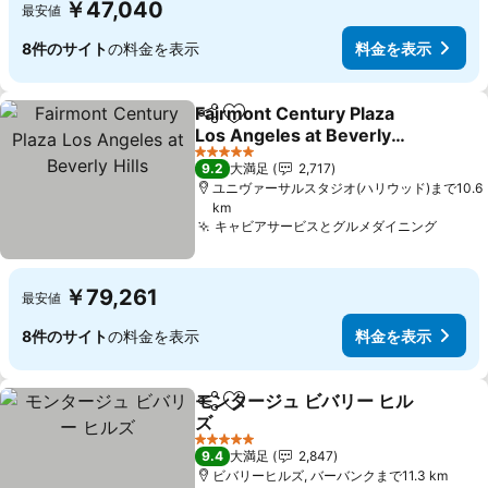
￥47,040
最安値
8件のサイト
の料金を表示
料金を表示
Fairmont Century Plaza
シェア
お気に入りに追加
Los Angeles at Beverly
Hills
料金を表示
5 ホテルのランク
9.2
大満足
2,717
ユニヴァーサルスタジオ(ハリウッド)まで10.6
km
キャビアサービスとグルメダイニング
料金
￥79,261
最安値
8件のサイト
の料金を表示
料金を表示
モンタージュ ビバリー ヒル
シェア
お気に入りに追加
ズ
料金を表示
5 ホテルのランク
9.4
大満足
2,847
ビバリーヒルズ, バーバンクまで11.3 km