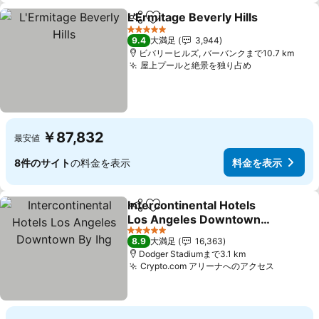
L'Ermitage Beverly Hills
シェア
お気に入りに追加
料
5 ホテルのランク
9.4
大満足
3,944
ビバリーヒルズ, バーバンクまで10.7 km
屋上プールと絶景を独り占め
料金を表示
￥87,832
最安値
8件のサイト
の料金を表示
料金を表示
Intercontinental Hotels
シェア
お気に入りに追加
Los Angeles Downtown
By Ihg
料金を表示
5 ホテルのランク
8.9
大満足
16,363
Dodger Stadiumまで3.1 km
Crypto.com アリーナへのアクセス
料金を