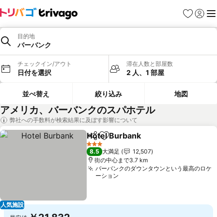
お気に入り
ログイ
メ
目的地
バーバンク
チェックイン/アウト
滞在人数と部屋数
日付を選択
2 人、1 部屋
並べ替え
絞り込み
地図
アメリカ、バーバンクのスパホテル
弊社への手数料が検索結果に及ぼす影響について
Hotel Burbank
シェア
お気に入りに追加
料金を表示
3 ホテルのランク
8.5
大満足
12,507
街の中心まで3.7 km
バーバンクのダウンタウンという最高のロケ
ーション
人気施設