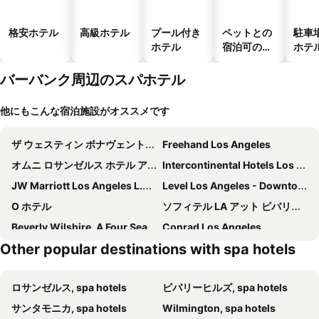
格安ホテル
高級ホテル
プール付き
ペットとの
駐車
ホテル
宿泊可のホ
ホテ
テル
バーバンク周辺のスパホテル
他にもこんな宿泊施設がオススメです
ザ ウェスティン ボナヴェントゥル ホテル アンド スイーツ ロサンゼルス
Freehand Los Angeles
オムニ ロサンゼルス ホテル アット カリフォルニア プラザ
Intercontinental Hotels Los Angeles Downtown By Ihg
JW Marriott Los Angeles L.A. LIVE
Level Los Angeles - Downtown South Olive
O ホテル
ソフィテル LA アット ビバリー ヒルズ
Beverly Wilshire, A Four Seasons Hotel
Conrad Los Angeles
Other popular destinations with spa hotels
The Ritz-Carlton, Los Angeles
ザ ロサンゼルス アスレチック クラブ
Hotel Burbank
ザ ビバリー ヒルズ ホテル
ロサンゼルス, spa hotels
ビバリーヒルズ, spa hotels
W Hollywood
The West Hollywood EDITION
サンタモニカ, spa hotels
Wilmington, spa hotels
Fairmont Century Plaza Los Angeles at Beverly Hills
SLS ホテル ラグジュアリー コレクション ホテル ビバリー ヒルズ