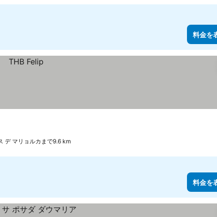
料金を
 デ マリョルカまで9.6 km
料金を