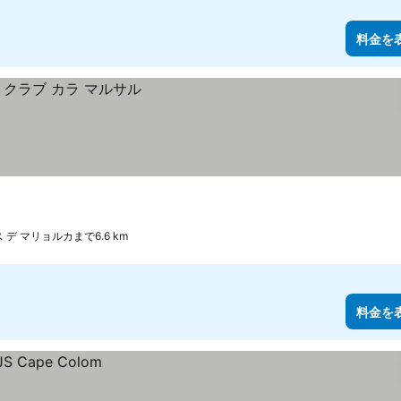
料金を
 デ マリョルカまで6.6 km
料金を