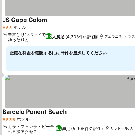
JS Cape Colom
ホテル
3 ホテルのランク
豊富なサンベッドで
大満足
(4,306件の評価)
8.6
フェラニチ, カラス
ゆったりと
正確な料金を確認するには日付を選択してください
Barcelo Ponent Beach
ホテル
4 ホテルのランク
カラ・フェレラ・ビーチ
満足
(5,905件の評価)
8.3
カラドール, カラ
へ直接アクセス