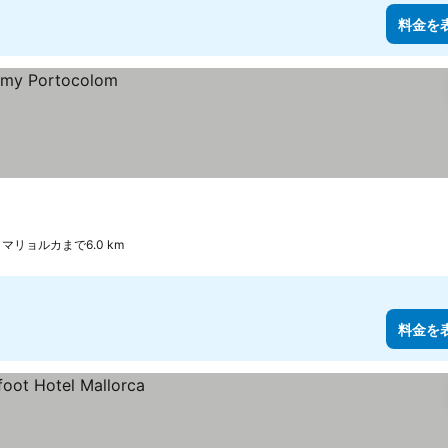
料金を
 マリョルカまで6.0 km
料金を