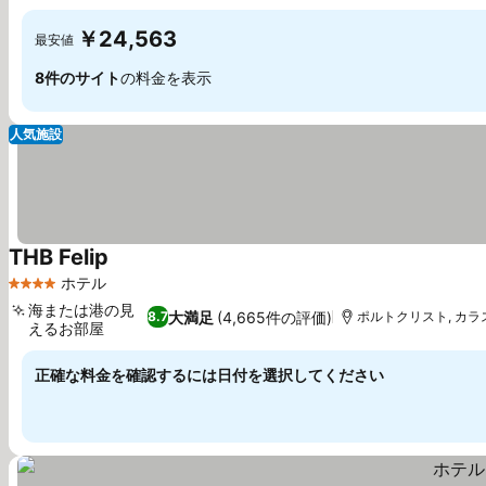
￥24,563
最安値
8件のサイト
の料金を表示
人気施設
THB Felip
ホテル
4 ホテルのランク
海または港の見
大満足
(4,665件の評価)
8.7
ポルトクリスト, カラス
えるお部屋
正確な料金を確認するには日付を選択してください