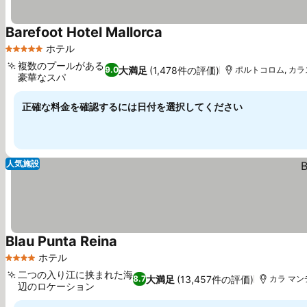
Barefoot Hotel Mallorca
ホテル
5 ホテルのランク
複数のプールがある
大満足
(1,478件の評価)
9.0
ポルトコロム, カラス
豪華なスパ
正確な料金を確認するには日付を選択してください
人気施設
Blau Punta Reina
ホテル
4 ホテルのランク
二つの入り江に挟まれた海
大満足
(13,457件の評価)
8.7
カラ マン
辺のロケーション