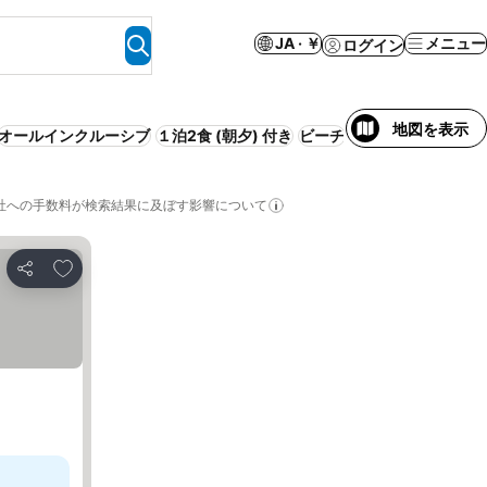
JA · ￥
メニュー
ログイン
地図を表示
オールインクルーシブ
１泊2食 (朝夕) 付き
ビーチ
プール
朝食付き
サ
社への手数料が検索結果に及ぼす影響について
お気に入りに追加
シェア