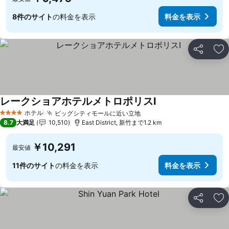
8件のサイト
の料金を表示
料金を表示
シェア
お
レークショアホテルメトロポリスI
ホテル
ビッグシティモールに近い立地
4 ホテルのランク
8.7
大満足
10,510
East District, 新竹まで1.2 km
￥10,291
最安値
11件のサイト
の料金を表示
料金を表示
シェア
お