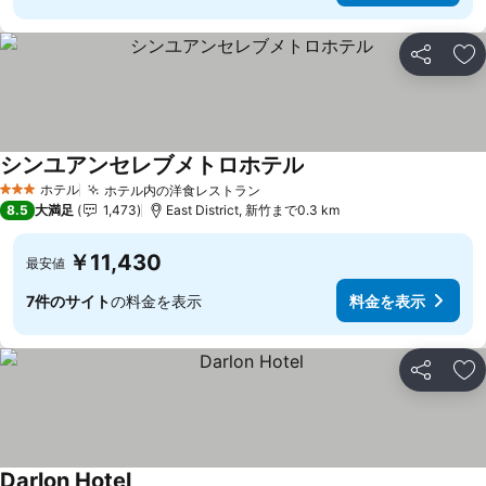
シェア
お
シンユアンセレブメトロホテル
ホテル
ホテル内の洋食レストラン
3 ホテルのランク
8.5
大満足
1,473
East District, 新竹まで0.3 km
￥11,430
最安値
7件のサイト
の料金を表示
料金を表示
シェア
お
Darlon Hotel