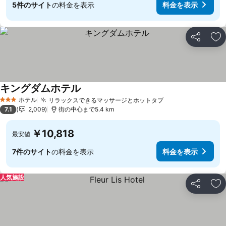
5件のサイト
の料金を表示
料金を表示
シェア
お
キングダムホテル
ホテル
リラックスできるマッサージとホットタブ
3 ホテルのランク
7.1
2,009
街の中心まで5.4 km
￥10,818
最安値
7件のサイト
の料金を表示
料金を表示
人気施設
シェア
お