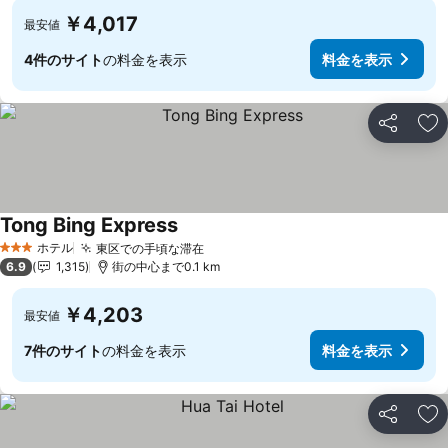
￥4,017
最安値
4件のサイト
の料金を表示
料金を表示
シェア
お
Tong Bing Express
ホテル
東区での手頃な滞在
3 ホテルのランク
6.9
1,315
街の中心まで0.1 km
￥4,203
最安値
7件のサイト
の料金を表示
料金を表示
シェア
お