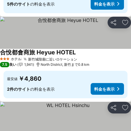
5件のサイト
の料金を表示
料金を表示
シェア
お
合悅都會商旅 Heyue HOTEL
ホテル
新竹城隍廟に近いロケーション
3 ホテルのランク
7.5
良い
1,941
North District, 新竹まで0.8 km
￥4,860
最安値
2件のサイト
の料金を表示
料金を表示
シェア
お