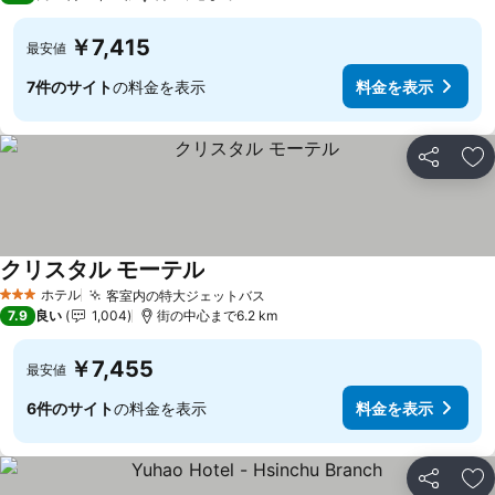
￥7,415
最安値
7件のサイト
の料金を表示
料金を表示
シェア
お
クリスタル モーテル
ホテル
客室内の特大ジェットバス
3 ホテルのランク
7.9
良い
1,004
街の中心まで6.2 km
￥7,455
最安値
6件のサイト
の料金を表示
料金を表示
シェア
お