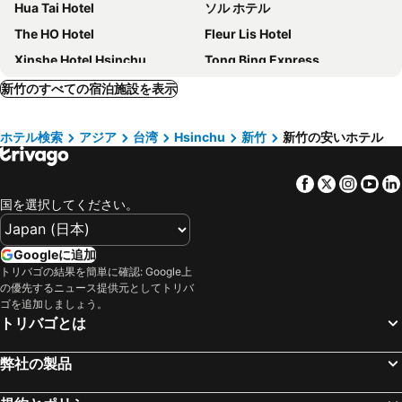
Hua Tai Hotel
ソル ホテル
The HO Hotel
Fleur Lis Hotel
Xinshe Hotel Hsinchu
Tong Bing Express
Shin Yuan Park Hotel
ハワードプラザホテル新竹
新竹のすべての宿泊施設を表示
シェラトン新竹ホテル
ゴールデン エージ ホテル
ホテル検索
アジア
台湾
Hsinchu
新竹
新竹の安いホテル
ホテルロイヤル新竹
レークショアホテルメトロポリスI
レフトバンクホテル
Yuhao Hotel - Hsinchu Branch
Facebook
Twitter
Insta
Yo
EPISODE Hsinchu - a JdV by Hyatt Hotel
Moonlight Hotel
国を選択してください。
Bin Chen Business Hotel
Hsinchu 101 Inn
Darlon Hotel
Golden Tulip - Aesthetics
Googleに追加
シンユアンセレブメトロホテル
パーシモンホテル
トリバゴの結果を簡単に確認: Google上
の優先するニュース提供元としてトリバ
AJ Hotel Hsinchu
H.M. ホテル
ゴを追加しましょう。
Peach Hotel
WL HOTEL Hsinchu
トリバゴとは
キングダムホテル
King Yatt
弊社の製品
Hotel Bonza
The Cloud Hotel
The Young Hotel
Sendale Zhubei Business Hotel