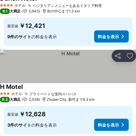
ホテル
ベジタリアンメニューもあるイタリア料理
4 ホテルのランク
9.1
大満足
5,943
街の中心まで1.3 km
￥12,421
最安値
9件のサイト
の料金を表示
料金を表示
シェア
お
H Motel
ホテル
プライベートな室内スパバス
3 ホテルのランク
9.2
大満足
2,538
Zhubei City, 新竹まで6.3 km
￥12,628
最安値
3件のサイト
の料金を表示
料金を表示