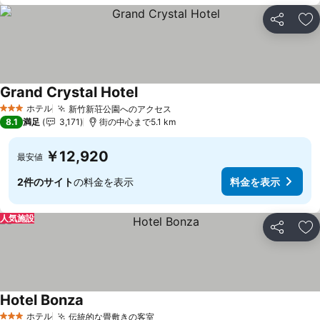
シェア
お
Grand Crystal Hotel
ホテル
新竹新荘公園へのアクセス
3 ホテルのランク
8.1
満足
3,171
街の中心まで5.1 km
￥12,920
最安値
2件のサイト
の料金を表示
料金を表示
人気施設
シェア
お
Hotel Bonza
ホテル
伝統的な畳敷きの客室