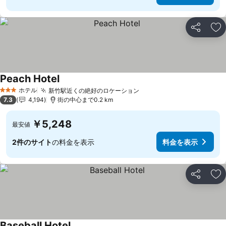
シェア
お
Peach Hotel
ホテル
新竹駅近くの絶好のロケーション
3 ホテルのランク
7.3
4,194
街の中心まで0.2 km
￥5,248
最安値
2件のサイト
の料金を表示
料金を表示
シェア
お
Baseball Hotel