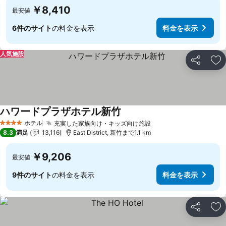
￥8,410
最安値
6件のサイト
の料金を表示
料金を表示
人気施設
シェア
お
ハワードプラザホテル新竹
ホテル
充実した家族向け・キッズ向け施設
4 ホテルのランク
8.3
満足
13,116
East District, 新竹まで1.1 km
￥9,206
最安値
9件のサイト
の料金を表示
料金を表示
シェア
お