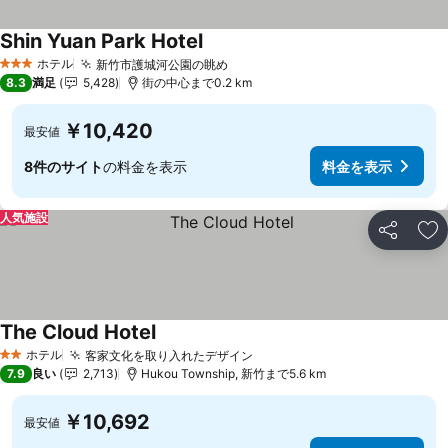
Shin Yuan Park Hotel
ホテル
新竹市護城河公園の眺め
3 ホテルのランク
8.3
満足
5,428
街の中心まで0.2 km
￥10,420
最安値
8件のサイト
の料金を表示
料金を表示
人気施設
シェア
お
The Cloud Hotel
ホテル
客家文化を取り入れたデザイン
2 ホテルのランク
7.9
良い
2,713
Hukou Township, 新竹まで5.6 km
￥10,692
最安値