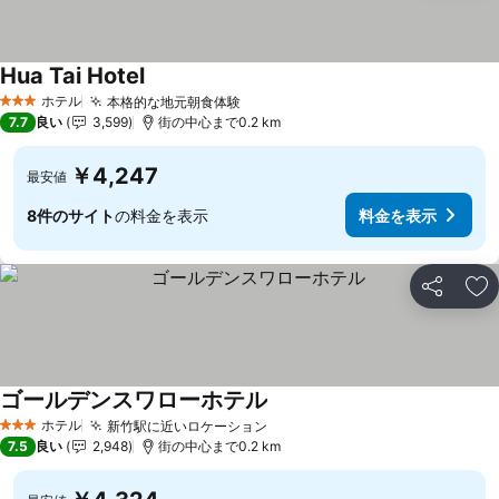
Hua Tai Hotel
ホテル
本格的な地元朝食体験
3 ホテルのランク
7.7
良い
3,599
街の中心まで0.2 km
￥4,247
最安値
8件のサイト
の料金を表示
料金を表示
シェア
お
ゴールデンスワローホテル
ホテル
新竹駅に近いロケーション
3 ホテルのランク
7.5
良い
2,948
街の中心まで0.2 km