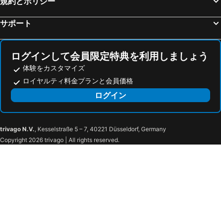
規約とポリシー
Grand Crystal Hotel
Goldsand
サポート
合悅都會商旅 Heyue HOTEL
ホテルイメトロポリス
チュアンライホテル
グランドロイヤルホテル
ログインして会員限定特典を利用しましょう
Yuhao Hotel-Hsinchu
Hotel Indigo Hsinchu
体験をカスタマイズ
Teresa Hotel
Berkeley Business Hotel Zhongzheng
ロイヤルティ料金プランと会員価格
Baseball Hotel
The One Nanyuan
ログイン
Royalhotel
Beethoven Hsinchu
Zhi Baishan Motel
trivago N.V.
, Kesselstraße 5 – 7, 40221 Düsseldorf, Germany
Copyright 2026 trivago | All rights reserved.