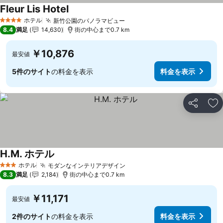
Fleur Lis Hotel
ホテル
新竹公園のパノラマビュー
4 ホテルのランク
8.4
満足
14,630
街の中心まで0.7 km
￥10,876
最安値
5件のサイト
の料金を表示
料金を表示
シェア
お
H.M. ホテル
ホテル
モダンなインテリアデザイン
3 ホテルのランク
8.3
満足
2,184
街の中心まで0.7 km
￥11,171
最安値
2件のサイト
の料金を表示
料金を表示