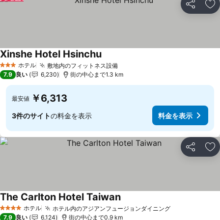
シェア
お
Xinshe Hotel Hsinchu
ホテル
敷地内のフィットネス設備
3 ホテルのランク
7.9
良い
6,230
街の中心まで1.3 km
￥6,313
最安値
3件のサイト
の料金を表示
料金を表示
シェア
お
The Carlton Hotel Taiwan
ホテル
ホテル内のアジアンフュージョンダイニング
4 ホテルのランク
7.9
良い
6,124
街の中心まで0.9 km