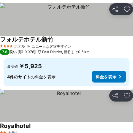
シェア
お
フォルテホテル新竹
ホテル
ユニークな客室デザイン
4 ホテルのランク
7.8
良い
9,076
East District, 新竹まで0.5 km
￥5,925
最安値
4件のサイト
の料金を表示
料金を表示
シェア
お
Royalhotel
ホテル