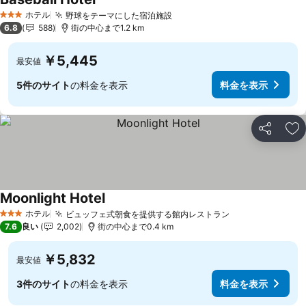
ホテル
野球をテーマにした宿泊施設
3 ホテルのランク
6.8
588
街の中心まで1.2 km
￥5,445
最安値
5件のサイト
の料金を表示
料金を表示
シェア
お
Moonlight Hotel
ホテル
ビュッフェ式朝食を提供する館内レストラン
3 ホテルのランク
7.6
良い
2,002
街の中心まで0.4 km
￥5,832
最安値
3件のサイト
の料金を表示
料金を表示