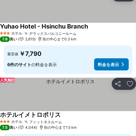
Yuhao Hotel - Hsinchu Branch
ホテル
デラックスバルコニールーム
3 ホテルのランク
7.8
良い
2,615
街の中心まで0.3 km
￥7,790
最安値
6件のサイト
の料金を表示
料金を表示
人気施設
シェア
お
ホテルイメトロポリス
ホテル
フィットネスルーム
3 ホテルのランク
7.5
良い
4,044
街の中心まで1.5 km