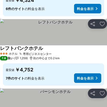
￥4,324
最安値
6件のサイト
の料金を表示
料金を表示
シェア
お
レフトバンクホテル
ホテル
専用ビジネスセンター
3 ホテルのランク
7.8
良い
1,259
街の中心まで0.2 km
￥4,752
最安値
7件のサイト
の料金を表示
料金を表示
シェア
お