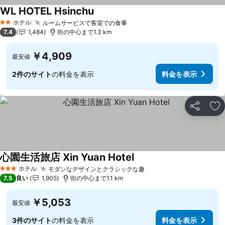
WL HOTEL Hsinchu
ホテル
ルームサービスで客室での食事
2 ホテルのランク
7.4
1,484
街の中心まで1.3 km
￥4,909
最安値
2件のサイト
の料金を表示
料金を表示
シェア
お
心園生活旅店 Xin Yuan Hotel
ホテル
モダンなデザインとクラシックな趣
3 ホテルのランク
7.5
良い
1,905
街の中心まで1.1 km
￥5,053
最安値
3件のサイト
の料金を表示
料金を表示