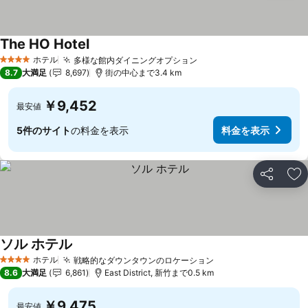
The HO Hotel
ホテル
多様な館内ダイニングオプション
4 ホテルのランク
8.7
大満足
8,697
街の中心まで3.4 km
￥9,452
最安値
5件のサイト
の料金を表示
料金を表示
シェア
お
ソル ホテル
ホテル
戦略的なダウンタウンのロケーション
4 ホテルのランク
8.6
大満足
6,861
East District, 新竹まで0.5 km
￥9,475
最安値