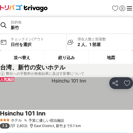
お気に入り
ログイ
メ
目的地
新竹
チェックイン/アウト
滞在人数と部屋数
日付を選択
2 人、1 部屋
並べ替え
絞り込み
地図
台湾、新竹の安いホテル
弊社への手数料が検索結果に及ぼす影響について
人気施設
シェア
お
Hsinchu 101 Inn
ホテル
予算に優しい宿泊施設
3 ホテルのランク
7.3
2,602
East District, 新竹まで0.1 km