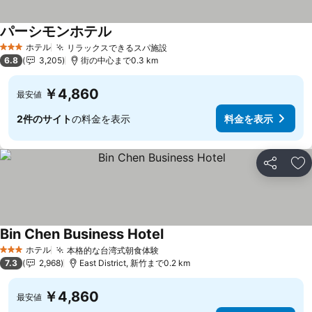
パーシモンホテル
ホテル
リラックスできるスパ施設
3 ホテルのランク
6.8
3,205
街の中心まで0.3 km
￥4,860
最安値
2件のサイト
の料金を表示
料金を表示
シェア
お
Bin Chen Business Hotel
ホテル
本格的な台湾式朝食体験
3 ホテルのランク
7.3
2,968
East District, 新竹まで0.2 km
￥4,860
最安値