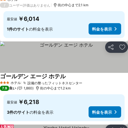
2 ホテルのランク
/
街の中心まで2.1 km
ユーザー評価はありません
￥6,014
最安値
1件のサイト
の料金を表示
料金を表示
シェア
お
ゴールデン エージ ホテル
ホテル
設備の整ったフィットネスセンター
3 ホテルのランク
7.9
良い
1,860
街の中心まで1.2 km
￥6,218
最安値
3件のサイト
の料金を表示
料金を表示
人気施設