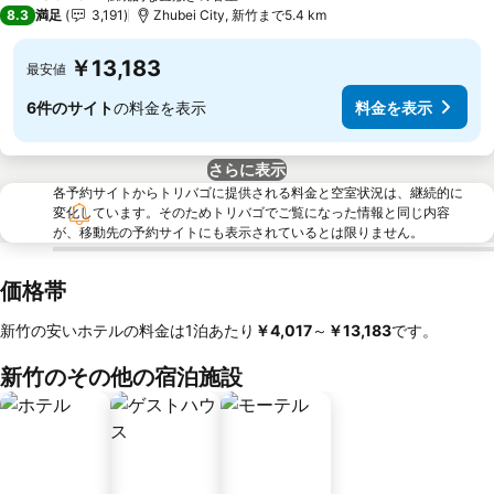
3 ホテルのランク
8.3
満足
3,191
Zhubei City, 新竹まで5.4 km
￥13,183
最安値
6件のサイト
の料金を表示
料金を表示
さらに表示
各予約サイトからトリバゴに提供される料金と空室状況は、継続的に
変化しています。そのためトリバゴでご覧になった情報と同じ内容
が、移動先の予約サイトにも表示されているとは限りません。
価格帯
新竹の安いホテルの料金は1泊あたり
‎￥4,017
～
‎￥13,183
です。
新竹のその他の宿泊施設