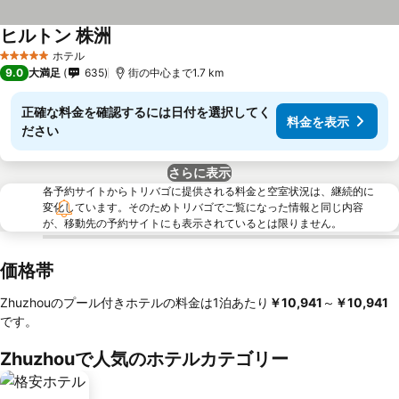
ヒルトン 株洲
ホテル
5 ホテルのランク
9.0
大満足
635
街の中心まで1.7 km
正確な料金を確認するには日付を選択してく
料金を表示
ださい
さらに表示
各予約サイトからトリバゴに提供される料金と空室状況は、継続的に
変化しています。そのためトリバゴでご覧になった情報と同じ内容
が、移動先の予約サイトにも表示されているとは限りません。
価格帯
Zhuzhouのプール付きホテルの料金は1泊あたり
‎￥10,941
～
‎￥10,941
です。
Zhuzhouで人気のホテルカテゴリー