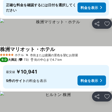
正確な料金を確認するには日付を選択してく
料金を表示
ださい
シェア
お
株洲マリオット・ホテル
ホテル
市街または庭園の景色を望むお部屋
5 ホテルのランク
9.0
大満足
73
街の中心まで4.7 km
￥10,941
最安値
5件のサイト
の料金を表示
料金を表示
シェア
お