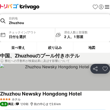
お気に入り
ログイ
メ
目的地
Zhuzhou
チェックイン/アウト
滞在人数と部屋数
日付を選択
2 人、1 部屋
並べ替え
絞り込み
地図
中国、Zhuzhouのプール付きホテル
弊社への手数料が検索結果に及ぼす影響について
シェア
お
Zhuzhou Newsky Hongdong Hotel
ホテル
4 ホテルのランク
8.3
満足
1,109
街の中心まで2.6 km