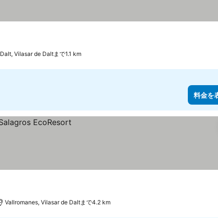
Dalt, Vilasar de Daltまで1.1 km
料金を
Vallromanes, Vilasar de Daltまで4.2 km