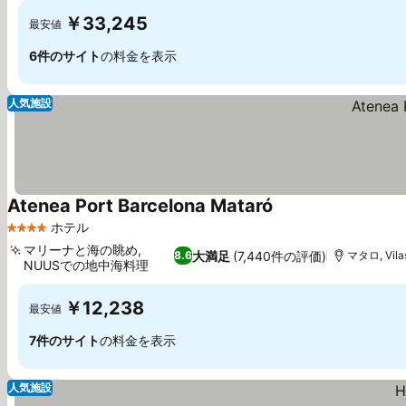
￥33,245
最安値
6件のサイト
の料金を表示
人気施設
Atenea Port Barcelona Mataró
ホテル
4 ホテルのランク
マリーナと海の眺め,
大満足
(7,440件の評価)
8.6
マタロ, Vila
NUUSでの地中海料理
￥12,238
最安値
7件のサイト
の料金を表示
人気施設