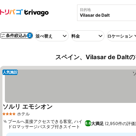
目的地
条件絞込み
2
並べ替え
料金
ロケーション
スペイン、Vilasar de Da
人気施設
ソルリ エモシオン
ホテル
4 ホテルのランク
プールへ直接アクセスできる客室, ハイ
大満足
(2,950件の評価
8.6
ドロマッサージバスタブ付きスイート