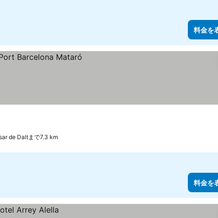
料金を
sar de Daltまで7.3 km
料金を