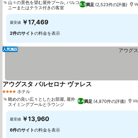
山々の景色を望む屋外プール, バルコ
満足
(2,523件の評価)
8.3
V
ニーまたはテラス付きの客室
￥17,469
最安値
2件のサイト
の料金を表示
人気施設
アウグスタ バルセロナ ヴァレス
ホテル
4 ホテルのランク
眺めの良い広々としたお部屋, 屋外
満足
(4,870件の評価)
8.4
Vi
スイミングプールとラウンジ
￥13,960
最安値
6件のサイト
の料金を表示