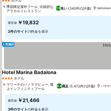
ホテル
3 ホテルのランク
季節限定屋外プール, 伝統的な
良い
(340件の評価)
7.8
Vallroman
アラカルトレストラン
￥19,832
最安値
2件のサイト
の料金を表示
人気施設
Hotel Marina Badalona
ホテル
4 ホテルのランク
マリーナのパノラマビュー, 屋
満足
(5,472件の評価)
8.4
バダロナ, 
上インフィニティプール
￥21,466
最安値
3件のサイト
の料金を表示