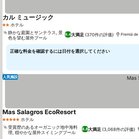
カル ミュージック
ホテル
2 ホテルのランク
静かな庭園とサンテラス, 景
大満足
(370件の評価)
9.4
Premiá de 
色を望む屋外プール
正確な料金を確認するには日付を選択してください
人気施設
Mas Salagros EcoResort
ホテル
5 ホテルのランク
受賞歴のあるオーガニック地中海料
大満足
(3,068件の評価)
8.8
理, 穏やかな屋外スイミングプール