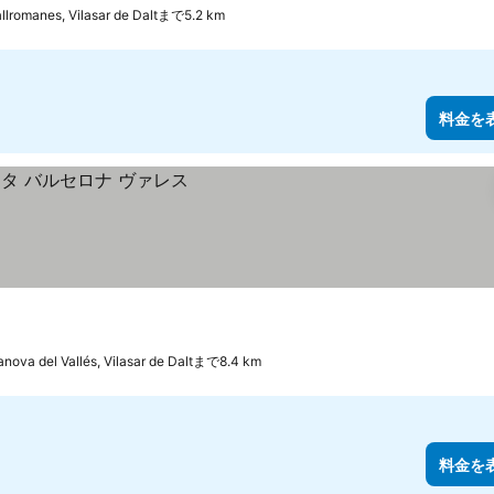
allromanes, Vilasar de Daltまで5.2 km
料金を
lanova del Vallés, Vilasar de Daltまで8.4 km
料金を