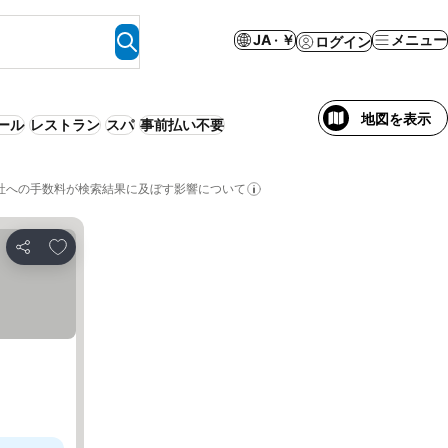
JA · ￥
メニュー
ログイン
地図を表示
ール
レストラン
スパ
事前払い不要
社への手数料が検索結果に及ぼす影響について
お気に入りに追加
シェア