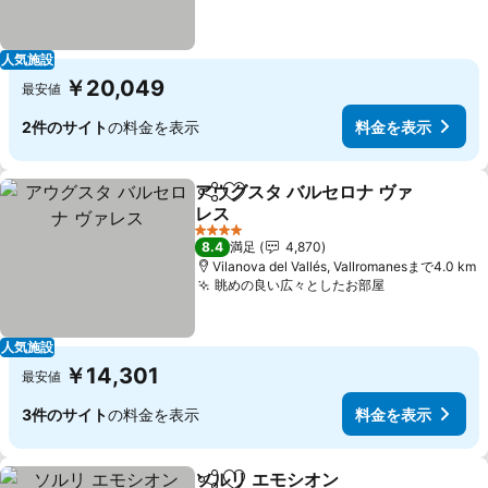
人気施設
￥20,049
最安値
2件のサイト
の料金を表示
料金を表示
アウグスタ バルセロナ ヴァ
シェア
お気に入りに追加
レス
料金を表示
4 ホテルのランク
8.4
満足
4,870
Vilanova del Vallés, Vallromanesまで4.0 km
眺めの良い広々としたお部屋
料金を表示
人気施設
￥14,301
最安値
3件のサイト
の料金を表示
料金を表示
ソルリ エモシオン