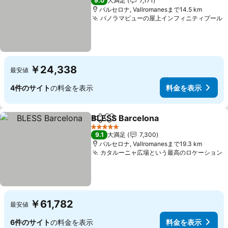
9.0
大満足
7,171
バルセロナ, Vallromanesまで14.5 km
パノラマビューの屋上インフィニティプール
￥24,338
最安値
4件のサイト
の料金を表示
料金を表示
BLESS Barcelona
シェア
お気に入りに追加
料金を表
5 ホテルのランク
9.1
大満足
7,300
バルセロナ, Vallromanesまで19.3 km
カタルーニャ広場という最高のロケーション
￥61,782
最安値
6件のサイト
の料金を表示
料金を表示