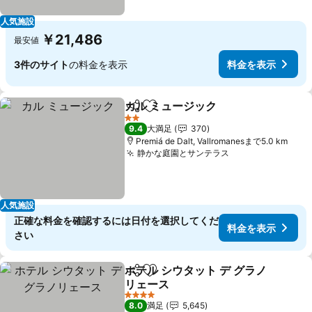
人気施設
￥21,486
最安値
3件のサイト
の料金を表示
料金を表示
カル ミュージック
シェア
お気に入りに追加
料金を表
2 ホテルのランク
9.4
大満足
370
Premiá de Dalt, Vallromanesまで5.0 km
静かな庭園とサンテラス
料金を表示
人気施設
正確な料金を確認するには日付を選択してくだ
料金を表示
さい
ホテル シウタット デ グラノ
シェア
お気に入りに追加
リェース
料金を表示
4 ホテルのランク
8.0
満足
5,645