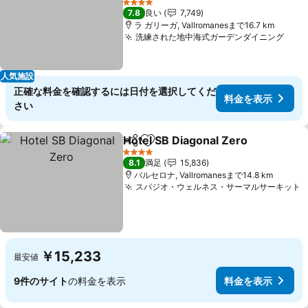
料金を表示
4 ホテルのランク
7.8
良い
7,749
ラ ガリーガ, Vallromanesまで16.7 km
洗練された地中海式ガーデンダイニング
料金
人気施設
正確な料金を確認するには日付を選択してくだ
料金を表示
さい
Hotel SB Diagonal Zero
シェア
お気に入りに追加
料
4 ホテルのランク
8.1
満足
15,836
バルセロナ, Vallromanesまで14.8 km
スパジオ・ウェルネス・サーマルサーキット
￥15,233
最安値
9件のサイト
の料金を表示
料金を表示