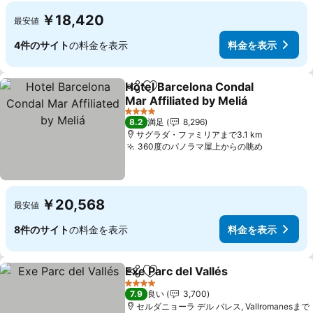
￥18,420
最安値
4件のサイト
の料金を表示
料金を表示
Hotel Barcelona Condal
シェア
お気に入りに追加
Mar Affiliated by Meliá
料金を表示
4 ホテルのランク
8.2
満足
8,296
サグラダ・ファミリアまで3.1 km
360度のパノラマ屋上からの眺め
料金を表
￥20,568
最安値
8件のサイト
の料金を表示
料金を表示
Exe Parc del Vallés
シェア
お気に入りに追加
料金を
4 ホテルのランク
7.9
良い
3,700
セルダニョーラ デル バレス, Vallromanesまで