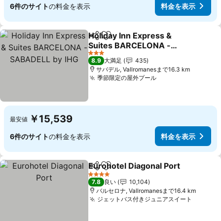
6件のサイト
の料金を表示
料金を表示
Holiday Inn Express &
シェア
お気に入りに追加
Suites BARCELONA -
SABADELL by IHG
料金を表示
3 ホテルのランク
8.9
大満足
435
サバデル, Vallromanesまで16.3 km
季節限定の屋外プール
料金を表示
￥15,539
最安値
6件のサイト
の料金を表示
料金を表示
Eurohotel Diagonal Port
シェア
お気に入りに追加
料
4 ホテルのランク
7.8
良い
10,104
バルセロナ, Vallromanesまで16.4 km
ジェットバス付きジュニアスイート
料金を