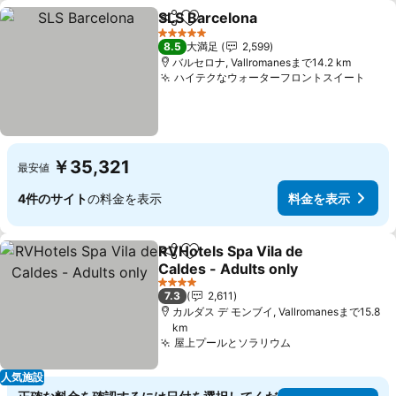
SLS Barcelona
シェア
お気に入りに追加
料金を表示
5 ホテルのランク
8.5
大満足
2,599
バルセロナ, Vallromanesまで14.2 km
ハイテクなウォーターフロントスイート
料金
￥35,321
最安値
4件のサイト
の料金を表示
料金を表示
RVHotels Spa Vila de
シェア
お気に入りに追加
Caldes - Adults only
料金を表示
4 ホテルのランク
7.3
2,611
カルダス デ モンブイ, Vallromanesまで15.8
km
屋上プールとソラリウム
料金を表示
人気施設