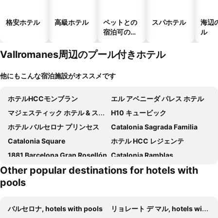
格安ホテル
高級ホテル
ペットとの
スパホテル
海辺
宿泊可のホ
ル
テル
Vallromanes周辺のプール付きホテル
他にもこんな宿泊施設がオススメです
ホテルHCCモンブラン
エル アベニーダ パレス ホテル
マジェスティック ホテル & スパ バルセロナ
H10 キュービック
ホテル バルセロナ プリンセス
Catalonia Sagrada Familia
Catalonia Square
ホテル HCC レジェンテ
1881 Barcelona Gran Rosellón
Catalonia Ramblas
Other popular destinations for hotels with
グルポテル グラン ヴィア 678
ホテル リェオ
pools
Hotel Midmost by Majestic Hotel Group
Hotel Jazz
オリヴィア バルメス ホテル
ヒルトン・ディアゴナル・マール・バルセロナ
バルセロナ, hotels with pools
リョレート デ マル, hotels with pools
Hotel 1898
ホテル コンデス デ バルセローナ