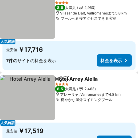
シェア
お気に入りに追加
料金を表
4 ホテルのランク
8.6
大満足
2,950
Vilasar de Dalt, Vallromanesまで5.8 km
プールへ直接アクセスできる客室
料金を表
人気施設
￥17,716
最安値
7件のサイト
の料金を表示
料金を表示
Hotel Arrey Alella
シェア
お気に入りに追加
料金を表
4 ホテルのランク
8.5
大満足
2,463
アレーリャ, Vallromanesまで4.8 km
穏やかな屋外スイミングプール
料金を表示
人気施設
￥17,519
最安値