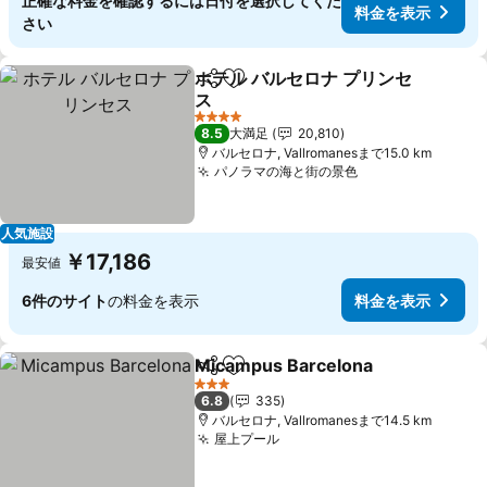
正確な料金を確認するには日付を選択してくだ
料金を表示
さい
ホテル バルセロナ プリンセ
シェア
お気に入りに追加
ス
料金を表示
4 ホテルのランク
8.5
大満足
20,810
バルセロナ, Vallromanesまで15.0 km
パノラマの海と街の景色
料金を表示
人気施設
￥17,186
最安値
6件のサイト
の料金を表示
料金を表示
Micampus Barcelona
シェア
お気に入りに追加
料金
3 ホテルのランク
6.8
335
バルセロナ, Vallromanesまで14.5 km
屋上プール
料金を表示