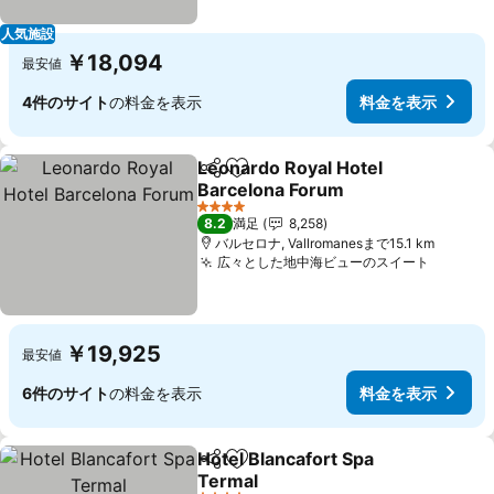
人気施設
￥18,094
最安値
4件のサイト
の料金を表示
料金を表示
Leonardo Royal Hotel
シェア
お気に入りに追加
Barcelona Forum
料金を表示
4 ホテルのランク
8.2
満足
8,258
バルセロナ, Vallromanesまで15.1 km
広々とした地中海ビューのスイート
料金を
￥19,925
最安値
6件のサイト
の料金を表示
料金を表示
Hotel Blancafort Spa
シェア
お気に入りに追加
Termal