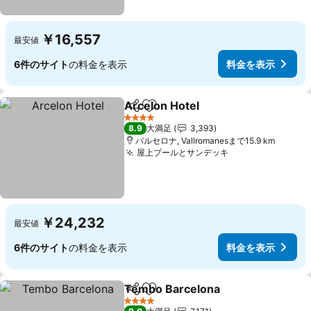
￥16,557
最安値
6件のサイト
の料金を表示
料金を表示
Arcelon Hotel
シェア
お気に入りに追加
料金を表示
4 ホテルのランク
8.9
大満足
3,393
バルセロナ, Vallromanesまで15.9 km
屋上プールとサンデッキ
料金を表示
￥24,232
最安値
6件のサイト
の料金を表示
料金を表示
Tembo Barcelona
シェア
お気に入りに追加
料金を表
4 ホテルのランク