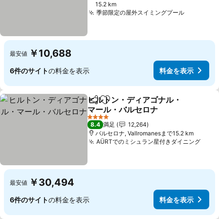
15.2 km
季節限定の屋外スイミングプール
料金を表
￥10,688
最安値
6件のサイト
の料金を表示
料金を表示
ヒルトン・ディアゴナル・
シェア
お気に入りに追加
マール・バルセロナ
料金を表示
4 ホテルのランク
8.4
満足
12,264
バルセロナ, Vallromanesまで15.2 km
AÜRTでのミシュラン星付きダイニング
料金
￥30,494
最安値
6件のサイト
の料金を表示
料金を表示