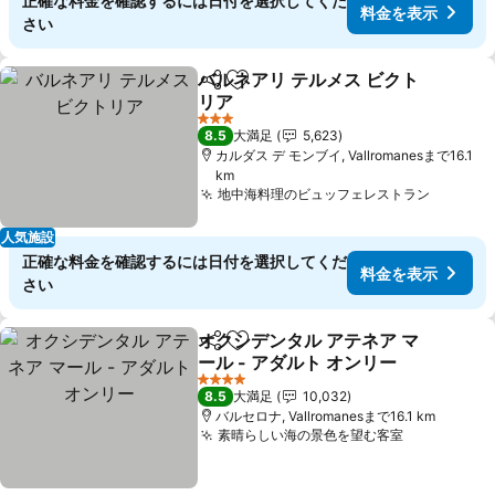
正確な料金を確認するには日付を選択してくだ
料金を表示
さい
バルネアリ テルメス ビクト
シェア
お気に入りに追加
リア
料金を表示
3 ホテルのランク
8.5
大満足
5,623
カルダス デ モンブイ, Vallromanesまで16.1
km
地中海料理のビュッフェレストラン
料金を
人気施設
正確な料金を確認するには日付を選択してくだ
料金を表示
さい
オクシデンタル アテネア マ
シェア
お気に入りに追加
ール - アダルト オンリー
料金を表示
4 ホテルのランク
8.5
大満足
10,032
バルセロナ, Vallromanesまで16.1 km
素晴らしい海の景色を望む客室
料金を表示