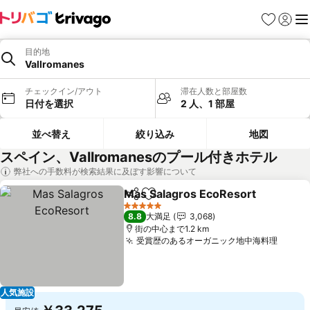
お気に入り
ログイ
メ
目的地
Vallromanes
チェックイン/アウト
滞在人数と部屋数
日付を選択
2 人、1 部屋
並べ替え
絞り込み
地図
スペイン、Vallromanesのプール付きホテル
弊社への手数料が検索結果に及ぼす影響について
Mas Salagros EcoResort
シェア
お気に入りに追加
5 ホテルのランク
8.8
大満足
3,068
街の中心まで1.2 km
受賞歴のあるオーガニック地中海料理
料金
人気施設