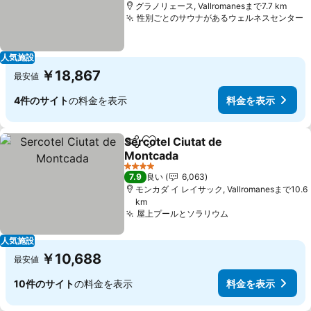
グラノリェース, Vallromanesまで7.7 km
性別ごとのサウナがあるウェルネスセンター
人気施設
￥18,867
最安値
4件のサイト
の料金を表示
料金を表示
Sercotel Ciutat de
シェア
お気に入りに追加
Montcada
料金を表示
4 ホテルのランク
7.9
良い
6,063
モンカダ イ レイサック, Vallromanesまで10.6
km
屋上プールとソラリウム
料金を表示
人気施設
￥10,688
最安値
10件のサイト
の料金を表示
料金を表示