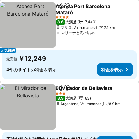
Atenea Port Barcelona
シェア
お気に入りに追加
Mataró
料金を表示
4 ホテルのランク
8.6
大満足
7,440
マタロ, Vallromanesまで12.1 km
マリーナと海の眺め
料金を表示
人気施設
￥12,249
最安値
4件のサイト
の料金を表示
料金を表示
El Mirador de Bellavista
シェア
お気に入りに追加
料
3 ホテルのランク
8.9
大満足
83
Argentona, Vallromanesまで8.9 km