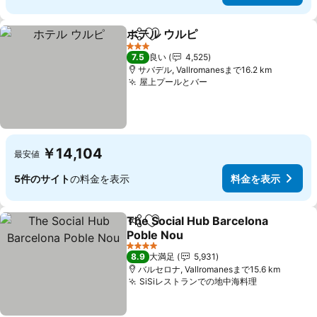
ホテル ウルピ
シェア
お気に入りに追加
料金を表示
3 ホテルのランク
7.5
良い
4,525
サバデル, Vallromanesまで16.2 km
屋上プールとバー
料金を表示
￥14,104
最安値
5件のサイト
の料金を表示
料金を表示
The Social Hub Barcelona
シェア
お気に入りに追加
Poble Nou
料金を表示
4 ホテルのランク
8.9
大満足
5,931
バルセロナ, Vallromanesまで15.6 km
SiSiレストランでの地中海料理
料金を表示