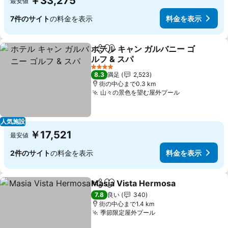
￥33,275
最安値
7件のサイト
の料金を表示
料金を表示
ホテル キャン ガルバニー ゴ
シェア
お気に入りに追加
ルフ & スパ
料金を表示
4 ホテルのランク
8.3
満足
2,523
街の中心まで0.3 km
山々の景色を望む屋外プール
料金を表示
人気施設
￥17,521
最安値
2件のサイト
の料金を表示
料金を表示
Masia Vista Hermosa
シェア
お気に入りに追加
料金
7.8
良い
340
街の中心まで1.4 km
季節限定屋外プール
料金を表示