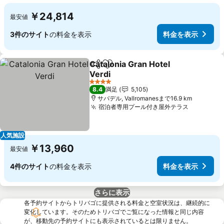
￥24,814
最安値
3件のサイト
の料金を表示
料金を表示
Catalonia Gran Hotel
シェア
お気に入りに追加
Verdi
料金を表示
4 ホテルのランク
8.4
満足
5,105
サバデル, Vallromanesまで16.9 km
宿泊者専用プール付き屋外テラス
料金を表
人気施設
￥13,960
最安値
4件のサイト
の料金を表示
料金を表示
さらに表示
各予約サイトからトリバゴに提供される料金と空室状況は、継続的に
変化しています。そのためトリバゴでご覧になった情報と同じ内容
が、移動先の予約サイトにも表示されているとは限りません。