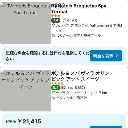
RVHotels Broquetas Spa
シェア
お気に入りに追加
Termal
料金を表示
3 ホテルのランク
7.4
4,193
カルダス デ モンブイ, Vallromanesまで16.1
km
つながった屋内と屋外プール
料金を表示
正確な料金を確認するには日付を選択してくだ
料金を表示
さい
ホテル & スパ ヴィラ オリン
シェア
お気に入りに追加
ピック アット スイーツ
料金を表示
4 ホテルのランク
8.2
満足
8,657
サグラダ・ファミリアまで1.7 km
モダンな地中海料理
料金を表示
￥21,415
最安値