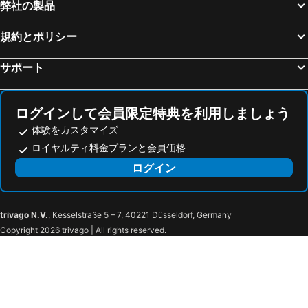
メリア バルセロナ スカイ
Occidental Diagonal 414
弊社の製品
セルダニョーラ デル バレス, hotels with pools
バルセロナ, hotels with pools
ホテル キャン ガルバニー ゴルフ & スパ
Mas Salagros EcoResort
規約とポリシー
Vilasar de Dalt, hotels with pools
モンセニー, hotels with pools
Hotel Arrey Alella
ホテル シウタット デ グラノリェース
マルトレル, hotels with pools
アレーリャ, hotels with pools
ホテル ポルタ デ ガリェクス
Sercotel Ciutat de Montcada
サポート
アレニス デ マル, hotels with pools
サンアンドレアデラバルカ, hotels with pools
Hotel Marina Badalona
Atenea Port Barcelona Mataró
ビラデカンス, hotels with pools
ヴィラドロウ, hotels with pools
SLS Barcelona
Micampus Barcelona
ログインして会員限定特典を利用しましょう
Tembo Barcelona
Hotel Barcelona Condal Mar Affiliated by Meliá
体験をカスタマイズ
Vincci Bit
Exe Parc del Vallés
ロイヤルティ料金プランと会員価格
The Social Hub Barcelona Poble Nou
ホテル アッティカ 21 バルセロナ マール
ログイン
Catalonia Diagonal Centro
Almanac Barcelona
Catalonia Gran Hotel Verdi
バルセロナ アパートメント ヴァル
trivago N.V.
, Kesselstraße 5 – 7, 40221 Düsseldorf, Germany
AC Hotel Sant Cugat
The Barcelona EDITION
Copyright 2026 trivago | All rights reserved.
Room Mate Gerard
Catalonia Eixample 1864
The Hoxton, Poblenou
Catalonia Born
Room Mate Anna, Barcelona
Barcelona Inloft