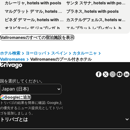
カレーリャ, hotels with pools
サンタ スサナ, hotels with pools
オラ エイサンプル
Catalonia Passeig de Gracia
マルグラット デ マル, hotels with pools
ブラネス, hotels with pools
Catalonia Park Putxet
Gran Hotel Havana by Escampa Hotels
ピネダ デ マール, hotels with pools
カステルデフェルス, hotels with pools
Catalonia Plaza Catalunya
Hotel Regina Barcelona
オスピターレ デ ジョブレガ, hotels with pools
エル プラット レブレガット, hotels with pools
Arcelon Hotel
ホテル イルニオン オーディトリ
Torrellas de Llobregat, hotels with pools
ガバ, hotels with pools
Vallromanesのすべての宿泊施設を表示
Ohla Barcelona
Onix Rambla
コルネリャ・デ・ジョブレガット, hotels with pools
サン ボイ ダ リュブラガット, hotels with pools
Leonardo Royal Hotel Barcelona Forum
Claris Hotel & Spa GL, a Small Luxury Hotel of the World
ホテル検索
ヨーロッパ
スペイン
カタルーニャ
ラ ガリーガ, hotels with pools
カルダス デ モンブイ, hotels with pools
ICON BCN
Hotel SB Icaria
Vallromanes
Vallromanesのプール付きホテル
バダロナ, hotels with pools
サン ホアン ダスピ, hotels with pools
Radisson Blu 1882 Hotel, Barcelona Sagrada Familia
Hotel SB Diagonal Zero
サバデル, hotels with pools
エスプルーガス デ ロブレガット, hotels with pools
Sallés Hotel Pere IV
ルネッサンス バルセロナ ホテル
Facebook
Twitter
Insta
Yo
Sant Feliú de Llobregat, hotels with pools
タラマンカ, hotels with pools
ネグレスコ プリンセス
エル パレス
国を選択してください。
マタロ, hotels with pools
サンタ コロマ デ ファルネルス, hotels with pools
H10 ウルキナオナ プラザ
Hotel Balmes
モンカダ イ レイサック, hotels with pools
セヴァ, hotels with pools
Googleに追加
アレクサンドラ バルセロナ ホテル キュリオ コレクション バイ ヒルトン
Ocean Drive Barcelona
トリバゴの結果を簡単に確認: Google上
サン フスト デスバーン, hotels with pools
サン クガ デル バリェス, hotels with pools
Monument Hotel
Catalonia Park Güell
の優先するニュース提供元としてトリバ
モレ デル バレス, hotels with pools
カルデス デストラック, hotels with pools
ゴを追加しましょう。
カーサ フスター ホテル
H10 メトロポリタン
トリバゴとは
サント ヒラーリ サカルム, hotels with pools
ヴィック, hotels with pools
Hotel Europark
オクシデンタル アテネア マール - アダルト オンリー
サン ポル デ マル, hotels with pools
Vilanova del Vallés, hotels with pools