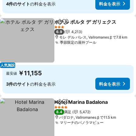
4件のサイト
の料金を表示
料金を表示
ホテル ポルタ デ ガリェクス
シェア
お気に入りに追加
3 ホテルのランク
6.9
4,213
モレ デル バレス, Vallromanesまで7.8 km
季節限定の屋外プール
料金を表示
人気施設
￥11,155
最安値
3件のサイト
の料金を表示
料金を表示
Hotel Marina Badalona
シェア
お気に入りに追加
料
4 ホテルのランク
8.4
満足
5,472
バダロナ, Vallromanesまで11.5 km
マリーナのパノラマビュー
料金を表示