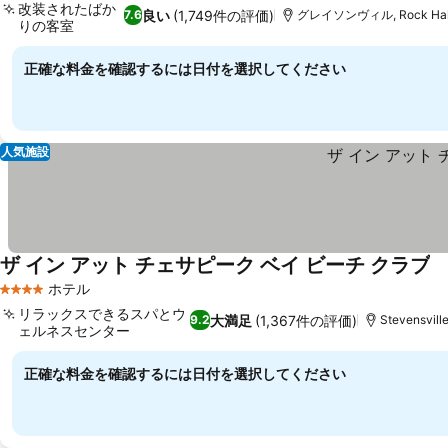
改装されたばか
良い
(1,749件の評価)
7.6
グレイソンヴィル, Rock Hal
りの客室
料金を表示
正確な料金を確認するには日付を選択してください
人気施設
ザ イン アット チェサピーク ベイ ビーチ クラブ
料
ホテル
4 ホテルのランク
リラックスできるスパとウ
大満足
(1,367件の評価)
9.2
Stevensvill
ェルネスセンター
料金を表示
正確な料金を確認するには日付を選択してください