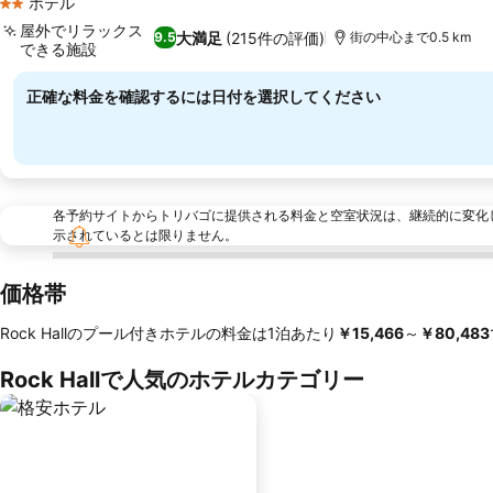
ホテル
2 ホテルのランク
屋外でリラックス
大満足
(215件の評価)
9.5
街の中心まで0.5 km
できる施設
料金を表示
正確な料金を確認するには日付を選択してください
各予約サイトからトリバゴに提供される料金と空室状況は、継続的に変化
示されているとは限りません。
価格帯
Rock Hallのプール付きホテルの料金は1泊あたり
‎￥15,466
～
‎￥80,483
Rock Hallで人気のホテルカテゴリー