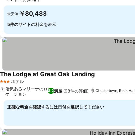
料金を表示
￥80,483
最安値
5件のサイト
の料金を表示
The Lodge at Great Oak Landing
料金を表示
ホテル
3 ホテルのランク
活気あるマリーナのロ
満足
(98件の評価)
8.2
Chestertown, Rock Ha
ケーション
料金を表示
正確な料金を確認するには日付を選択してください