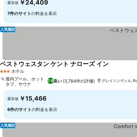
￥24,409
最安値
7件のサイト
の料金を表示
人気施設
ベストウェスタン ケント ナローズ イン
料金を表示
ホテル
3 ホテルのランク
屋内プール、ホット
良い
(3,784件の評価)
7.9
グレイソンヴィル, Rock
タブ、サウナ
料金を表示
￥15,466
最安値
6件のサイト
の料金を表示
人気施設