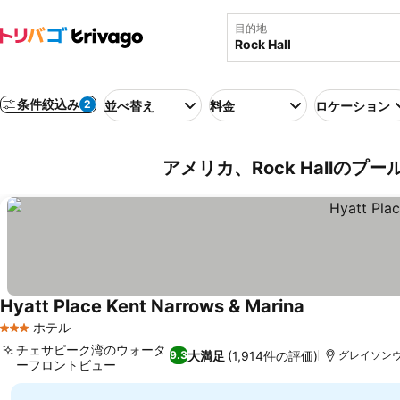
目的地
条件絞込み
2
並べ替え
料金
ロケーション
アメリカ、Rock Hallのプ
Hyatt Place Kent Narrows & Marina
料金を表示
ホテル
3 ホテルのランク
チェサピーク湾のウォータ
大満足
(1,914件の評価)
9.3
グレイソンヴィル
ーフロントビュー
料金を表示