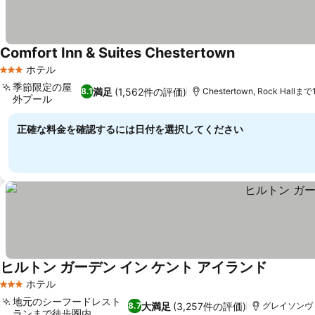
Comfort Inn & Suites Chestertown
料金を表示
ホテル
3 ホテルのランク
季節限定の屋
満足
(1,562件の評価)
8.1
Chestertown, Rock Hallまで1
外プール
料金を表示
正確な料金を確認するには日付を選択してください
ヒルトン ガーデン イン ケント アイランド
料金を表
ホテル
3 ホテルのランク
地元のシーフードレスト
大満足
(3,257件の評価)
8.7
グレイソンヴィル,
ランまで徒歩圏内