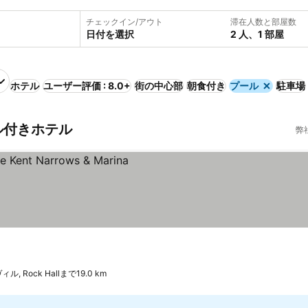
チェックイン/アウト
滞在人数と部屋数
日付を選択
2 人、1 部屋
ホテル
ユーザー評価 : 8.0+
街の中心部
朝食付き
プール
駐車場
ール付きホテル
弊
, Rock Hallまで19.0 km