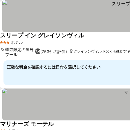
スリープ イン グレイソンヴィル
料金を表示
ホテル
3 ホテルのランク
季節限定の屋外
(753件の評価)
7.4
グレイソンヴィル, Rock Hallまで19.
プール
料金を表示
正確な料金を確認するには日付を選択してください
マリナーズ モーテル
料金を表示