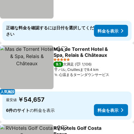
正確な料金を確認するには日付を選択してくだ
料金を表示
さい
Mas de Torrent Hotel &
シェア
お気に入りに追加
Spa, Relais & Châteaux
料金を表示
5 ホテルのランク
9.1
大満足
1,106
パル, Cruillesまで9.4 km
心温まるターンダウンサービス
料金を表示
人気施設
￥54,657
最安値
6件のサイト
の料金を表示
料金を表示
RVHotels Golf Costa
シェア
お気に入りに追加