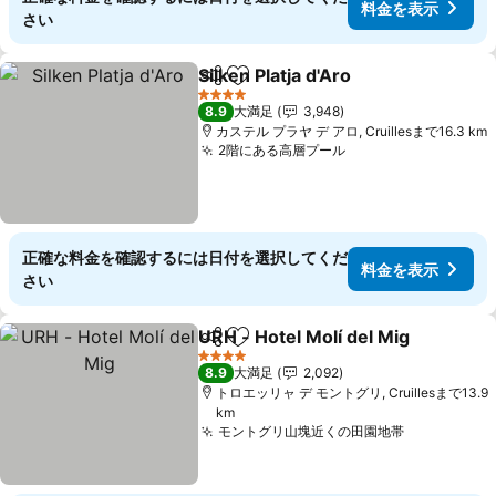
料金を表示
さい
Silken Platja d'Aro
シェア
お気に入りに追加
料金を表
4 ホテルのランク
8.9
大満足
3,948
カステル プラヤ デ アロ, Cruillesまで16.3 km
2階にある高層プール
料金を表示
正確な料金を確認するには日付を選択してくだ
料金を表示
さい
URH - Hotel Molí del Mig
シェア
お気に入りに追加
4 ホテルのランク
8.9
大満足
2,092
トロエッリャ デ モントグリ, Cruillesまで13.9
km
モントグリ山塊近くの田園地帯
料金を表示