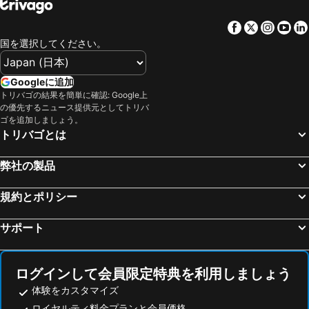
カダケス, hotels with pools
サンタ クリスティーナ デ アロ, hotels with pools
Facebook
Twitter
Insta
Yo
バルセロナ, hotels with pools
トロエッリャ デ モントグリ, hotels with pools
国を選択してください。
サン アントニ デ カロンジェ, hotels with pools
フィゲレス, hotels with pools
カステーヨ デ エンプリエス, hotels with pools
パラフルヘル, hotels with pools
Googleに追加
トリバゴの結果を簡単に確認: Google上
カレーリャ デ パラフリュージェル, hotels with pools
サンタ コロマ デ ファルネルス, hotels with pools
の優先するニュース提供元としてトリバ
San Pedro Pescador, hotels with pools
サント ヒラーリ サカルム, hotels with pools
ゴを追加しましょう。
トリバゴとは
リャンサ, hotels with pools
バル=リョブレガ, hotels with pools
エル ポルト デ ラ セルバ, hotels with pools
Peralada, hotels with pools
弊社の製品
Palafolls, hotels with pools
グアルタ, hotels with pools
規約とポリシー
Ultramort, hotels with pools
Vilademuls, hotels with pools
サンタ パウ, hotels with pools
Besalú, hotels with pools
サポート
Valle de Bas, hotels with pools
サン・グレゴリー, hotels with pools
カロンジュ, hotels with pools
San Feliu de Pallarols, hotels with pools
ログインして会員限定特典を利用しましょう
体験をカスタマイズ
ロイヤルティ料金プランと会員価格