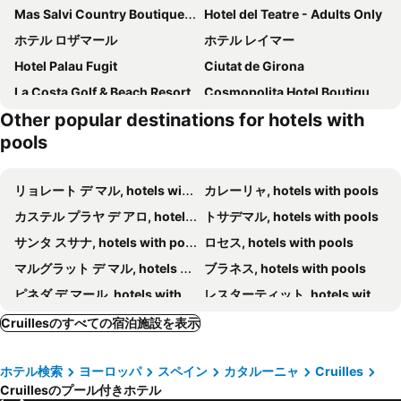
Mas Salvi Country Boutique Hotel
Hotel del Teatre - Adults Only
ホテル ロザマール
ホテル レイマー
Hotel Palau Fugit
Ciutat de Girona
La Costa Golf & Beach Resort
Cosmopolita Hotel Boutique & Spa
Other popular destinations for hotels with
Hotel Aromar
ホテル コスタベッラ
pools
リョレート デ マル, hotels with pools
カレーリャ, hotels with pools
カステル プラヤ デ アロ, hotels with pools
トサデマル, hotels with pools
サンタ スサナ, hotels with pools
ロセス, hotels with pools
マルグラット デ マル, hotels with pools
ブラネス, hotels with pools
ピネダ デ マール, hotels with pools
レスターティット, hotels with pools
サン フェリウ デ ギホルス, hotels with pools
ベグール, hotels with pools
Cruillesのすべての宿泊施設を表示
エンプリアブラバ, hotels with pools
レスカラ, hotels with pools
ホテル検索
ヨーロッパ
スペイン
カタルーニャ
Cruilles
ジローナ, hotels with pools
パル, hotels with pools
Cruillesのプール付きホテル
パラモス, hotels with pools
カルデス デ マラベーリャ, hotels with pools