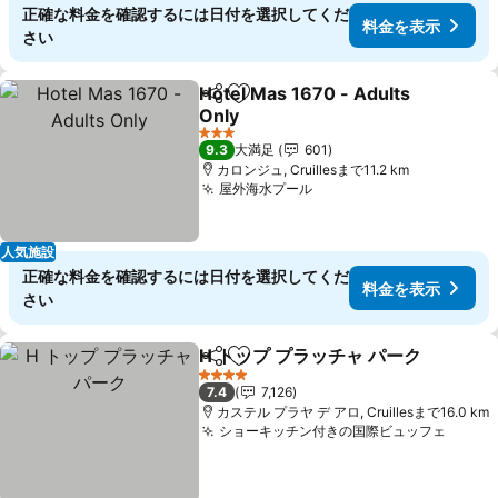
正確な料金を確認するには日付を選択してくだ
料金を表示
さい
Hotel Mas 1670 - Adults
シェア
お気に入りに追加
Only
料金を表示
3 ホテルのランク
9.3
大満足
601
カロンジュ, Cruillesまで11.2 km
屋外海水プール
料金を表示
人気施設
正確な料金を確認するには日付を選択してくだ
料金を表示
さい
H トップ プラッチャ パーク
シェア
お気に入りに追加
4 ホテルのランク
7.4
7,126
カステル プラヤ デ アロ, Cruillesまで16.0 km
ショーキッチン付きの国際ビュッフェ
料金