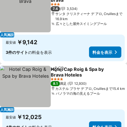
Brava
料金を表示
3 ホテルのランク
7.4
3,534
サンタ クリスティーナ デ アロ, Cruillesまで
16.9 km
広々とした屋外スイミングプール
料金を表
人気施設
￥9,142
最安値
3件のサイト
の料金を表示
料金を表示
Hotel Cap Roig & Spa by
シェア
お気に入りに追加
Brava Hoteles
料金を表示
4 ホテルのランク
8.1
満足
12,930
カステル プラヤ デ アロ, Cruillesまで15.4 km
パノラマの海の見えるプール
料金を表示
人気施設
￥12,025
最安値