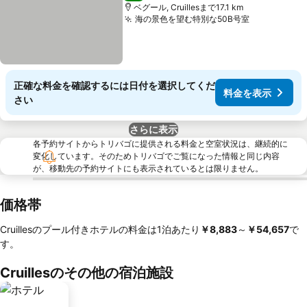
ベグール, Cruillesまで17.1 km
海の景色を望む特別な50B号室
料金を表示
正確な料金を確認するには日付を選択してくだ
料金を表示
さい
さらに表示
各予約サイトからトリバゴに提供される料金と空室状況は、継続的に
変化しています。そのためトリバゴでご覧になった情報と同じ内容
が、移動先の予約サイトにも表示されているとは限りません。
価格帯
Cruillesのプール付きホテルの料金は1泊あたり
‎￥8,883
～
‎￥54,657
で
す。
Cruillesのその他の宿泊施設