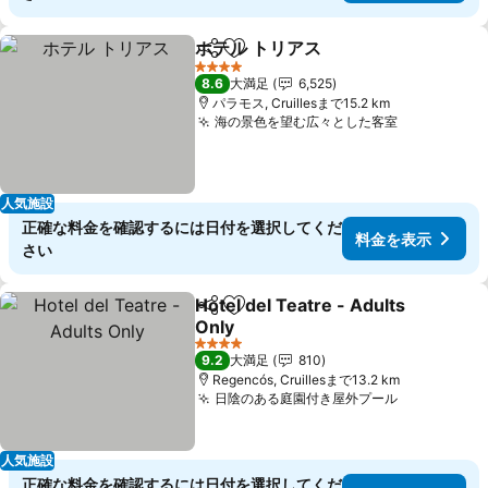
ホテル トリアス
シェア
お気に入りに追加
料金を表示
4 ホテルのランク
8.6
大満足
6,525
パラモス, Cruillesまで15.2 km
海の景色を望む広々とした客室
料金を表示
人気施設
正確な料金を確認するには日付を選択してくだ
料金を表示
さい
Hotel del Teatre - Adults
シェア
お気に入りに追加
Only
料金を表示
4 ホテルのランク
9.2
大満足
810
Regencós, Cruillesまで13.2 km
日陰のある庭園付き屋外プール
料金を表示
人気施設
正確な料金を確認するには日付を選択してくだ