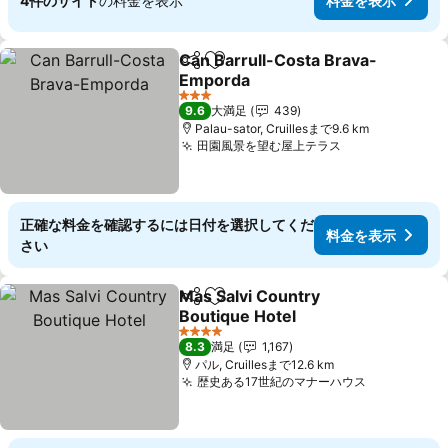
4件のサイト
の料金を表示
料金を表示
Can Barrull-Costa Brava-
シェア
お気に入りに追加
Emporda
料金を表示
3 ホテルのランク
9.6
大満足
439
Palau-sator, Cruillesまで9.6 km
田園風景を望む屋上テラス
料金を表示
正確な料金を確認するには日付を選択してくだ
料金を表示
さい
Mas Salvi Country
シェア
お気に入りに追加
Boutique Hotel
料金を表示
4 ホテルのランク
8.3
満足
1,167
パル, Cruillesまで12.6 km
歴史ある17世紀のマナーハウス
料金を表示