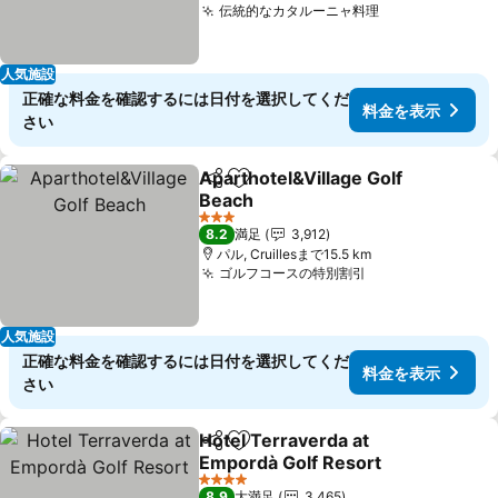
伝統的なカタルーニャ料理
料金を表示
人気施設
正確な料金を確認するには日付を選択してくだ
料金を表示
さい
Aparthotel&Village Golf
シェア
お気に入りに追加
Beach
料金を表示
3 ホテルのランク
8.2
満足
3,912
パル, Cruillesまで15.5 km
ゴルフコースの特別割引
料金を表示
人気施設
正確な料金を確認するには日付を選択してくだ
料金を表示
さい
Hotel Terraverda at
シェア
お気に入りに追加
Empordà Golf Resort
料金を表示
4 ホテルのランク
8.9
大満足
3,465