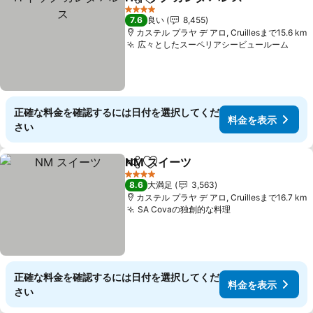
シェア
お気に入りに追加
料金
4 ホテルのランク
7.6
良い
8,455
カステル プラヤ デ アロ, Cruillesまで15.6 km
広々としたスーペリアシービュールーム
料金
正確な料金を確認するには日付を選択してくだ
料金を表示
さい
NM スイーツ
シェア
お気に入りに追加
料金を表示
4 ホテルのランク
8.6
大満足
3,563
カステル プラヤ デ アロ, Cruillesまで16.7 km
SA Covaの独創的な料理
料金を表示
正確な料金を確認するには日付を選択してくだ
料金を表示
さい