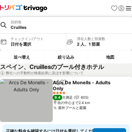
お気に入り
ログイ
メ
目的地
Cruilles
チェックイン/アウト
滞在人数と部屋数
日付を選択
2 人、1 部屋
並べ替え
絞り込み
地図
スペイン、Cruillesのプール付きホテル
弊社への手数料が検索結果に及ぼす影響について
Arcs De Monells - Adults
シェア
お気に入りに追加
Only
料金を表示
4 ホテルのランク
9.4
大満足
605
街の中心まで2.4 km
屋外プールと庭園
料金を表示
正確な料金を確認するには日付を選択してくだ