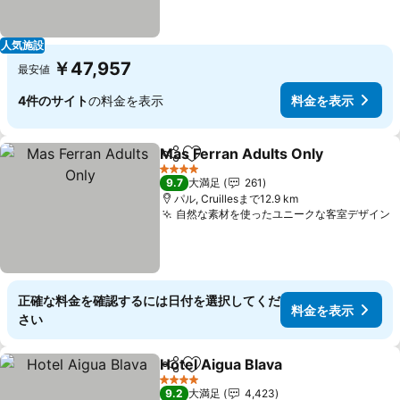
人気施設
￥47,957
最安値
4件のサイト
の料金を表示
料金を表示
Mas Ferran Adults Only
シェア
お気に入りに追加
料
4 ホテルのランク
9.7
大満足
261
パル, Cruillesまで12.9 km
自然な素材を使ったユニークな客室デザイン
正確な料金を確認するには日付を選択してくだ
料金を表示
さい
Hotel Aigua Blava
シェア
お気に入りに追加
料金を表
4 ホテルのランク
9.2
大満足
4,423