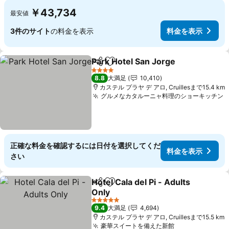
￥43,734
最安値
3件のサイト
の料金を表示
料金を表示
Park Hotel San Jorge
シェア
お気に入りに追加
料金
4 ホテルのランク
8.8
大満足
10,410
カステル プラヤ デ アロ, Cruillesまで15.4 km
グルメなカタルーニャ料理のショーキッチン
正確な料金を確認するには日付を選択してくだ
料金を表示
さい
Hotel Cala del Pi - Adults
シェア
お気に入りに追加
Only
料金を表示
5 ホテルのランク
9.4
大満足
4,694
カステル プラヤ デ アロ, Cruillesまで15.5 km
豪華スイートを備えた新館
料金を表示