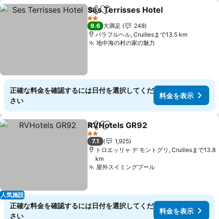
Ses Terrisses Hotel
シェア
お気に入りに追加
料金を
2 ホテルのランク
9.6
大満足
248
パラフルヘル, Cruillesまで13.5 km
地中海の村の家の魅力
料金を表示
正確な料金を確認するには日付を選択してくだ
料金を表示
さい
RVHotels GR92
シェア
お気に入りに追加
料金を表示
2 ホテルのランク
7.1
1,925
トロエッリャ デ モントグリ, Cruillesまで13.8
km
屋外スイミングプール
料金を表示
人気施設
正確な料金を確認するには日付を選択してくだ
料金を表示
さい