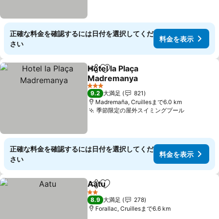
正確な料金を確認するには日付を選択してくだ
料金を表示
さい
Hotel la Plaça
シェア
お気に入りに追加
Madremanya
料金を表示
3 ホテルのランク
9.2
大満足
821
Madremaña, Cruillesまで6.0 km
季節限定の屋外スイミングプール
料金を表
正確な料金を確認するには日付を選択してくだ
料金を表示
さい
Aatu
シェア
お気に入りに追加
料金を表示
2 ホテルのランク
8.9
大満足
278
Forallac, Cruillesまで6.6 km