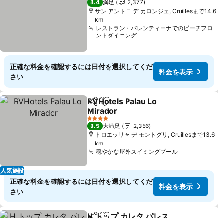
8.4
満足
2,377
サン アントニ デ カロンジェ, Cruillesまで14.6
km
レストラン・バレンティーナでのビーチフロ
ントダイニング
正確な料金を確認するには日付を選択してくだ
料金を表示
さい
RVHotels Palau Lo
シェア
お気に入りに追加
Mirador
料金を表示
4 ホテルのランク
8.5
大満足
2,356
トロエッリャ デ モントグリ, Cruillesまで13.6
km
穏やかな屋外スイミングプール
料金を表示
人気施設
正確な料金を確認するには日付を選択してくだ
料金を表示
さい
H トップ カレタ パレス