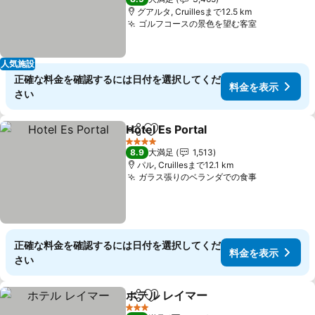
グアルタ, Cruillesまで12.5 km
ゴルフコースの景色を望む客室
料金を表示
人気施設
正確な料金を確認するには日付を選択してくだ
料金を表示
さい
Hotel Es Portal
シェア
お気に入りに追加
料金を表示
4 ホテルのランク
8.9
大満足
1,513
パル, Cruillesまで12.1 km
ガラス張りのベランダでの食事
料金を表示
正確な料金を確認するには日付を選択してくだ
料金を表示
さい
ホテル レイマー
シェア
お気に入りに追加
料金を表示
3 ホテルのランク