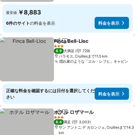
￥8,883
最安値
6件のサイト
の料金を表示
料金を表示
Finca Bell-Lloc
シェア
お気に入りに追加
料金を表示
3 ホテルのランク
8.9
大満足
729
パラモス, Cruillesまで11.5 km
隠れ家のような「エル・レフヒ」キャビン
料
正確な料金を確認するには日付を選択してくだ
料金を表示
さい
ホテル ロザマール
シェア
お気に入りに追加
料金を表
3 ホテルのランク
8.4
満足
3,003
サン アントニ デ カロンジェ, Cruillesまで14.3
km