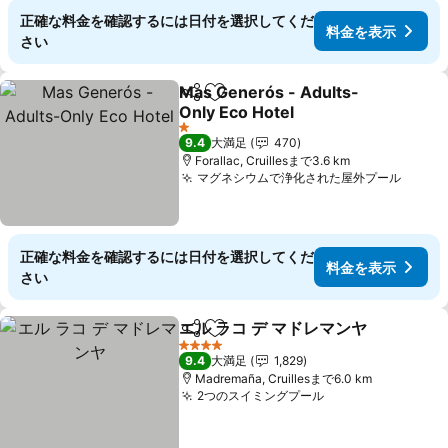
正確な料金を確認するには日付を選択してくだ
料金を表示
さい
Mas Generós - Adults-
シェア
お気に入りに追加
Only Eco Hotel
料金を表示
1 ホテルのランク
9.4
大満足
470
Forallac, Cruillesまで3.6 km
マグネシウムで浄化された屋外プール
料金
正確な料金を確認するには日付を選択してくだ
料金を表示
さい
エル ラコ デ マドレマンヤ
シェア
お気に入りに追加
料
4 ホテルのランク
9.4
大満足
1,829
Madremaña, Cruillesまで6.0 km
2つのスイミングプール
料金を表示