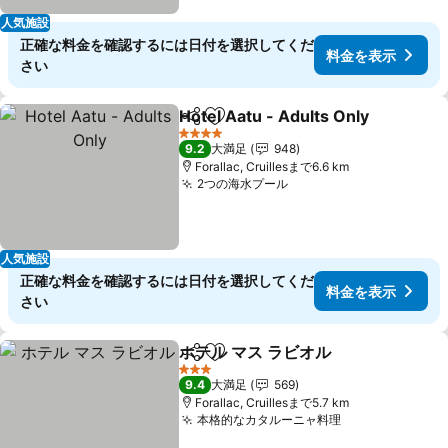
人気施設
正確な料金を確認するには日付を選択してくだ
料金を表示
さい
Hotel Aatu - Adults Only
シェア
お気に入りに追加
4 ホテルのランク
9.2
大満足
948
Forallac, Cruillesまで6.6 km
2つの海水プール
料金を表示
人気施設
正確な料金を確認するには日付を選択してくだ
料金を表示
さい
ホテル マス ラビオル
シェア
お気に入りに追加
料金を
3 ホテルのランク
9.4
大満足
569
Forallac, Cruillesまで5.7 km
本格的なカタルーニャ料理
料金を表示