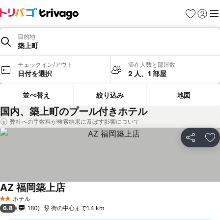
お気に入り
ログイ
メ
目的地
築上町
チェックイン/アウト
滞在人数と部屋数
日付を選択
2 人、1 部屋
並べ替え
絞り込み
地図
国内、築上町のプール付きホテル
弊社への手数料が検索結果に及ぼす影響について
シェア
お
AZ 福岡築上店
料金を表示
ホテル
2 ホテルのランク
6.8
180
街の中心まで1.4 km