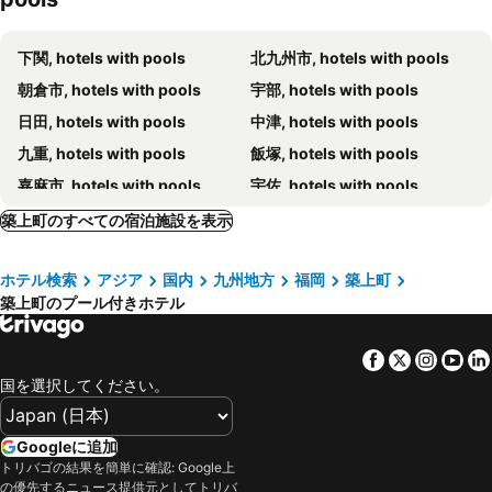
下関, hotels with pools
北九州市, hotels with pools
朝倉市, hotels with pools
宇部, hotels with pools
日田, hotels with pools
中津, hotels with pools
九重, hotels with pools
飯塚, hotels with pools
嘉麻市, hotels with pools
宇佐, hotels with pools
築上町のすべての宿泊施設を表示
ホテル検索
アジア
国内
九州地方
福岡
築上町
築上町のプール付きホテル
Facebook
Twitter
Insta
Yo
国を選択してください。
Googleに追加
トリバゴの結果を簡単に確認: Google上
の優先するニュース提供元としてトリバ