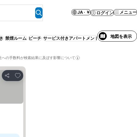
JA · ￥
メニュー
ログイン
地図を表示
付き
禁煙ルーム
ビーチ
サービス付きアパートメント
バケーションレンタ
社への手数料が検索結果に及ぼす影響について
お気に入りに追加
シェア