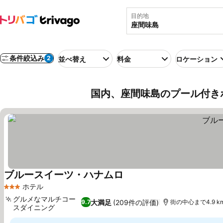
目的地
条件絞込み
2
並べ替え
料金
ロケーション
国内、座間味島のプール付き
ブルースイーツ・ハナムロ
料金を表示
ホテル
3 ホテルのランク
グルメなマルチコー
大満足
(209件の評価)
9.7
街の中心まで4.9 k
スダイニング
料金を表示