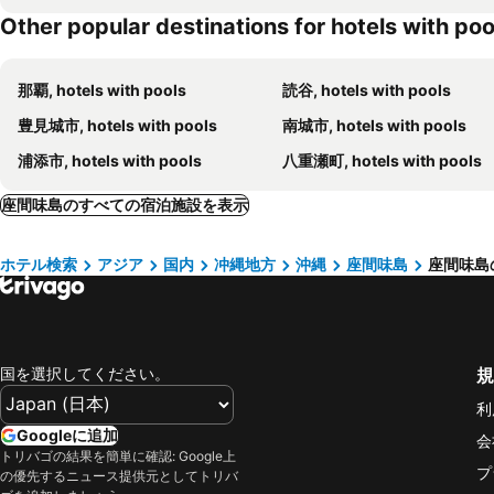
Other popular destinations for hotels with poo
那覇, hotels with pools
読谷, hotels with pools
豊見城市, hotels with pools
南城市, hotels with pools
浦添市, hotels with pools
八重瀬町, hotels with pools
座間味島のすべての宿泊施設を表示
ホテル検索
アジア
国内
冲縄地方
沖縄
座間味島
座間味島
国を選択してください。
規
利
Googleに追加
会
トリバゴの結果を簡単に確認: Google上
プ
の優先するニュース提供元としてトリバ