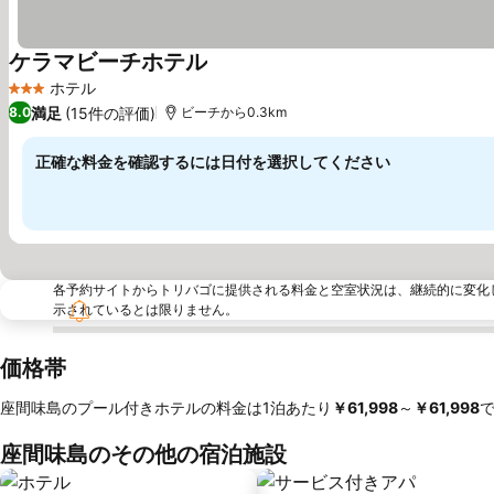
ケラマビーチホテル
料金を表示
ホテル
3 ホテルのランク
満足
(15件の評価)
8.0
ビーチから0.3km
正確な料金を確認するには日付を選択してください
各予約サイトからトリバゴに提供される料金と空室状況は、継続的に変化
示されているとは限りません。
価格帯
座間味島のプール付きホテルの料金は1泊あたり
‎￥61,998
～
‎￥61,998
座間味島のその他の宿泊施設