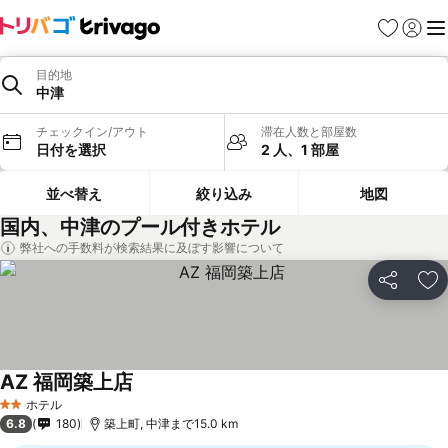
お気に入り
ログイ
メ
目的地
中津
チェックイン/アウト
滞在人数と部屋数
日付を選択
2 人、1 部屋
並べ替え
絞り込み
地図
国内、中津のプール付きホテル
弊社への手数料が検索結果に及ぼす影響について
シェア
お
AZ 福岡築上店
ホテル
2 ホテルのランク
6.8
180
築上町, 中津まで15.0 km