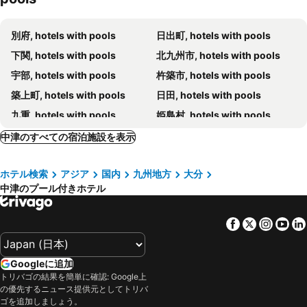
別府, hotels with pools
日出町, hotels with pools
下関, hotels with pools
北九州市, hotels with pools
宇部, hotels with pools
杵築市, hotels with pools
築上町, hotels with pools
日田, hotels with pools
九重, hotels with pools
姫島村, hotels with pools
飯塚, hotels with pools
嘉麻市, hotels with pools
中津のすべての宿泊施設を表示
宇佐, hotels with pools
ホテル検索
アジア
国内
九州地方
大分
中津のプール付きホテル
Facebook
Twitter
Insta
Yo
Googleに追加
トリバゴの結果を簡単に確認: Google上
の優先するニュース提供元としてトリバ
ゴを追加しましょう。