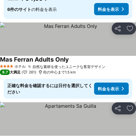
6件のサイト
の料金を表示
料金を表示
シェア
お
Mas Ferran Adults Only
ホテル
自然な素材を使ったユニークな客室デザイン
4 ホテルのランク
9.7
大満足
261
街の中心まで1.5 km
正確な料金を確認するには日付を選択してく
料金を表示
ださい
シェア
お