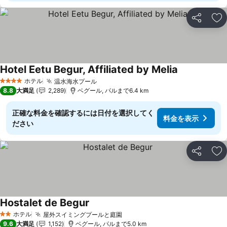
シェア
お
Hotel Eetu Begur, Affiliated by Melia
ホテル
温水海水プール
4 ホテルのランク
8.8
大満足
2,289
ベグール, パルまで6.4 km
正確な料金を確認するには日付を選択してく
料金を表示
ださい
シェア
お
Hostalet de Begur
ホテル
屋外スイミングプールと庭園
2 ホテルのランク
9.6
大満足
1,152
ベグール, パルまで5.0 km