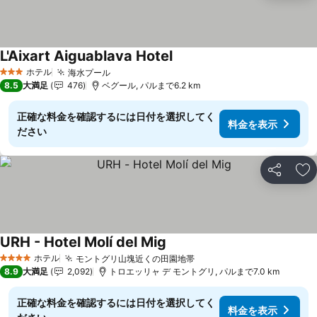
L'Aixart Aiguablava Hotel
ホテル
海水プール
3 ホテルのランク
8.5
大満足
476
ベグール, パルまで6.2 km
正確な料金を確認するには日付を選択してく
料金を表示
ださい
シェア
お
URH - Hotel Molí del Mig
ホテル
モントグリ山塊近くの田園地帯
4 ホテルのランク
8.9
大満足
2,092
トロエッリャ デ モントグリ, パルまで7.0 km
正確な料金を確認するには日付を選択してく
料金を表示