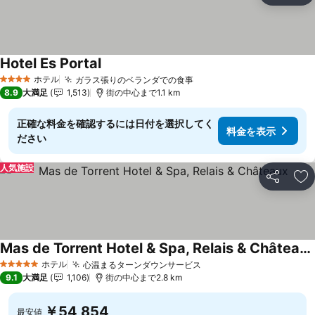
Hotel Es Portal
ホテル
ガラス張りのベランダでの食事
4 ホテルのランク
8.9
大満足
1,513
街の中心まで1.1 km
正確な料金を確認するには日付を選択してく
料金を表示
ださい
人気施設
シェア
お
Mas de Torrent Hotel & Spa, Relais & Châteaux
ホテル
心温まるターンダウンサービス
5 ホテルのランク
9.1
大満足
1,106
街の中心まで2.8 km
￥54,854
最安値