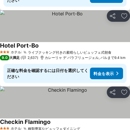
ださい
シェア
お
Hotel Port-Bo
ホテル
ライブクッキング付きの素晴らしいビュッフェ式朝食
3 ホテルのランク
9.0
大満足
2,637
カレーリャ デ パラフリュージェル, パルまで9.4 km
正確な料金を確認するには日付を選択してく
料金を表示
ださい
シェア
お
Checkin Flamingo
ホテル
種類豊富なビュッフェダイニング