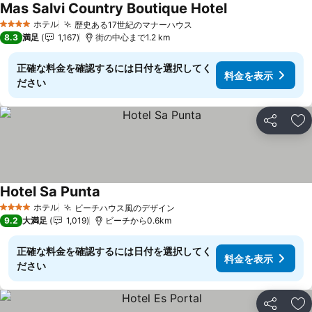
Mas Salvi Country Boutique Hotel
ホテル
歴史ある17世紀のマナーハウス
4 ホテルのランク
8.3
満足
1,167
街の中心まで1.2 km
正確な料金を確認するには日付を選択してく
料金を表示
ださい
シェア
お
Hotel Sa Punta
ホテル
ビーチハウス風のデザイン
4 ホテルのランク
9.2
大満足
1,019
ビーチから0.6km
正確な料金を確認するには日付を選択してく
料金を表示
ださい
シェア
お