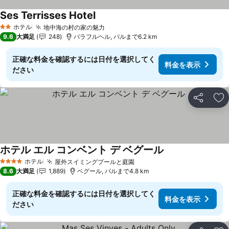
Ses Terrisses Hotel
ホテル
地中海の村の家の魅力
2 ホテルのランク
9.6
大満足
248
パラフルヘル, パルまで6.2 km
正確な料金を確認するには日付を選択してく
料金を表示
ださい
シェア
お
ホテル エル コンベント デ ベグール
ホテル
屋外スイミングプールと庭園
4 ホテルのランク
8.6
大満足
1,889
ベグール, パルまで4.8 km
正確な料金を確認するには日付を選択してく
料金を表示
ださい