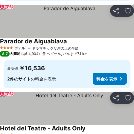
人気施設
シェア
お
Parador de Aiguablava
ホテル
ドラマチックな崖の上の半島
4 ホテルのランク
8.7
大満足
4,904
ベグール, パルまで7.1 km
￥16,536
最安値
2件のサイト
の料金を表示
料金を表示
人気施設
シェア
お
Hotel del Teatre - Adults Only