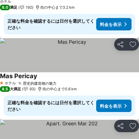
ホテル
8.0
満足
192
街の中心まで3.2 km
正確な料金を確認するには日付を選択してく
料金を表示
ださい
シェア
お
Mas Pericay
ホテル
歴史的建造物の魅力
1 ホテルのランク
8.5
大満足
93
街の中心まで0.6 km
正確な料金を確認するには日付を選択してく
料金を表示
ださい
シェア
お