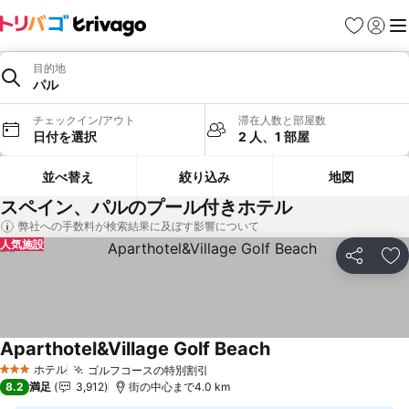
お気に入り
ログイ
メ
目的地
パル
チェックイン/アウト
滞在人数と部屋数
日付を選択
2 人、1 部屋
並べ替え
絞り込み
地図
スペイン、パルのプール付きホテル
弊社への手数料が検索結果に及ぼす影響について
人気施設
シェア
お
Aparthotel&Village Golf Beach
ホテル
ゴルフコースの特別割引
3 ホテルのランク
8.2
満足
3,912
街の中心まで4.0 km