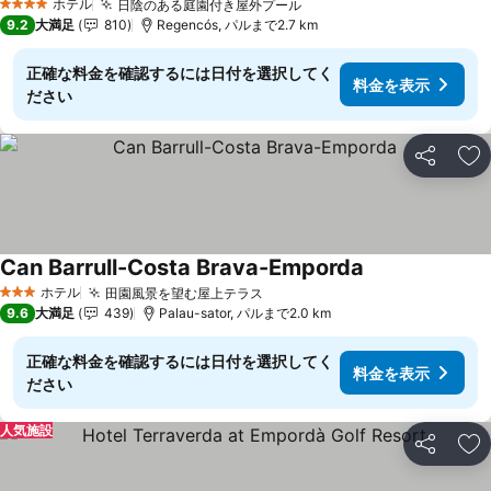
ホテル
日陰のある庭園付き屋外プール
4 ホテルのランク
9.2
大満足
810
Regencós, パルまで2.7 km
正確な料金を確認するには日付を選択してく
料金を表示
ださい
シェア
お
Can Barrull-Costa Brava-Emporda
ホテル
田園風景を望む屋上テラス
3 ホテルのランク
9.6
大満足
439
Palau-sator, パルまで2.0 km
正確な料金を確認するには日付を選択してく
料金を表示
ださい
人気施設
シェア
お