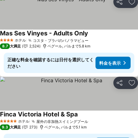
シェア
お
Mas Ses Vinyes - Adults Only
ホテル
コスタ・ブラバのパノラマビュー
4 ホテルのランク
8.7
大満足
2,524
ベグール, パルまで5.8 km
正確な料金を確認するには日付を選択してく
料金を表示
ださい
シェア
お
Finca Victoria Hotel & Spa
ホテル
屋外の非加熱スイミングプール
5 ホテルのランク
9.3
大満足
273
ベグール, パルまで5.1 km