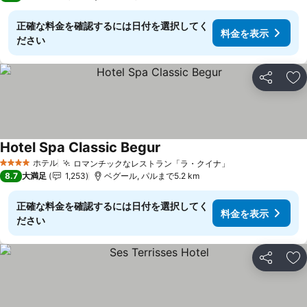
正確な料金を確認するには日付を選択してく
料金を表示
ださい
シェア
お
Hotel Spa Classic Begur
ホテル
ロマンチックなレストラン「ラ・クイナ」
4 ホテルのランク
8.7
大満足
1,253
ベグール, パルまで5.2 km
正確な料金を確認するには日付を選択してく
料金を表示
ださい
シェア
お