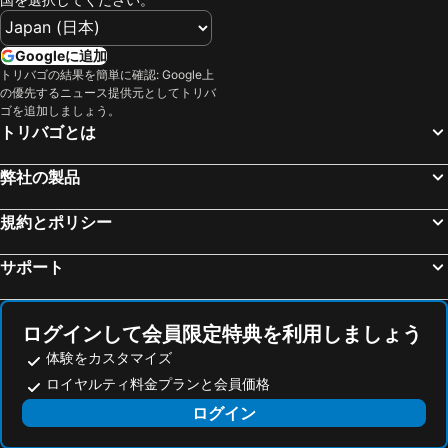
カレーリャ デ パラフリュージェル, hotels with pools
サンタ コロマ デ ファルネルス, hotels with pools
San Pedro Pescador, hotels with pools
リャンサ, hotels with pools
Googleに追加
トリバゴの結果を簡単に確認: Google上
バル=リョブレガ, hotels with pools
エル ポルト デ ラ セルバ, hotels with pools
の優先するニュース提供元としてトリバ
Peralada, hotels with pools
Palafolls, hotels with pools
ゴを追加しましょう。
トリバゴとは
グアルタ, hotels with pools
Ultramort, hotels with pools
Vilademuls, hotels with pools
Besalú, hotels with pools
弊社の製品
サン・グレゴリー, hotels with pools
カロンジュ, hotels with pools
規約とポリシー
Mayá de Moncal, hotels with pools
Ventalló, hotels with pools
Tordera, hotels with pools
バニョレス, hotels with pools
サポート
San Ferreol, hotels with pools
Palol de Rebardit, hotels with pools
Regencós, hotels with pools
Navata, hotels with pools
ログインして会員限定特典を利用しましょう
体験をカスタマイズ
ロイヤルティ料金プランと会員価格
ログイン