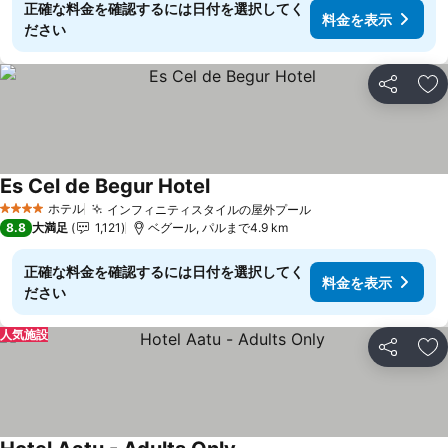
正確な料金を確認するには日付を選択してく
料金を表示
ださい
シェア
お
Es Cel de Begur Hotel
ホテル
インフィニティスタイルの屋外プール
4 ホテルのランク
8.8
大満足
1,121
ベグール, パルまで4.9 km
正確な料金を確認するには日付を選択してく
料金を表示
ださい
人気施設
シェア
お