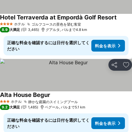
Hotel Terraverda at Empordà Golf Resort
ホテル
ゴルフコースの景色を望む客室
4 ホテルのランク
8.9
大満足
3,465
グアルタ, パルまで4.8 km
正確な料金を確認するには日付を選択してく
料金を表示
ださい
シェア
お
Alta House Begur
ホテル
静かな庭園のスイミングプール
3 ホテルのランク
9.2
大満足
1,485
ベグール, パルまで5.1 km
正確な料金を確認するには日付を選択してく
料金を表示
ださい