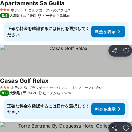
Apartaments Sa Guilla
ホテル
ゴルフコースへのアクセス
3 ホテルのランク
8.5
大満足
194
ビーチから0.5km
正確な料金を確認するには日付を選択してく
料金を表示
ださい
シェア
お
Casas Golf Relax
ホテル
プラッチャ・デ・パルス・ゴルフコースに近い
3 ホテルのランク
8.8
大満足
342
ビーチから0.5km
正確な料金を確認するには日付を選択してく
料金を表示
ださい
シェア
お