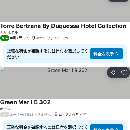
Torre Bertrana By Duquessa Hotel Collection
ホテル
2 ホテルのランク
8.4
満足
35
街の中心まで3.1 km
正確な料金を確認するには日付を選択してく
料金を表示
ださい
シェア
お
Green Mar I B 302
ホテル
/
ビーチから0.2km
ユーザー評価はありません
正確な料金を確認するには日付を選択してく