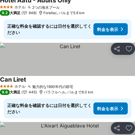
Hotel Aatu - Adults Only
ホテル
2つの海水プール
4 ホテルのランク
9.2
大満足
948
Forallac, パルまで5.6 km
正確な料金を確認するには日付を選択してく
料金を表示
ださい
シェア
お
Can Liret
ホテル
魅力的な1890年代の邸宅
4 ホテルのランク
9.6
大満足
445
パラフルヘル, パルまで6.0 km
正確な料金を確認するには日付を選択してく
料金を表示
ださい
シェア
お