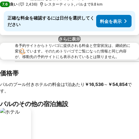
3 ホテルのランク
7.6
良い
2,436
レスターティット, パルまで9.8 km
正確な料金を確認するには日付を選択してく
料金を表示
ださい
さらに表示
各予約サイトからトリバゴに提供される料金と空室状況は、継続的に
変化しています。そのためトリバゴでご覧になった情報と同じ内容
が、移動先の予約サイトにも表示されているとは限りません。
価格帯
パルのプール付きホテルの料金は1泊あたり
‎￥16,536
～
‎￥54,854
で
す。
パルのその他の宿泊施設