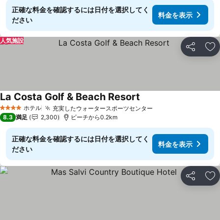
正確な料金を確認するには日付を選択してく
料金を表示
ださい
人気施設
シェア
お
La Costa Golf & Beach Resort
ホテル
充実したウォータースポーツセンター
4 ホテルのランク
8.3
満足
2,300
ビーチから0.2km
正確な料金を確認するには日付を選択してく
料金を表示
ださい
シェア
お