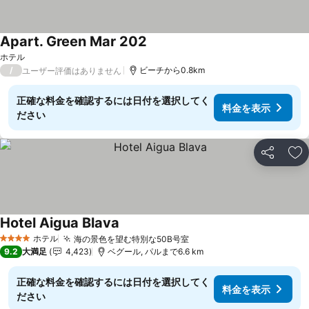
Apart. Green Mar 202
ホテル
/
ビーチから0.8km
ユーザー評価はありません
正確な料金を確認するには日付を選択してく
料金を表示
ださい
シェア
お
Hotel Aigua Blava
ホテル
海の景色を望む特別な50B号室
4 ホテルのランク
9.2
大満足
4,423
ベグール, パルまで6.6 km
正確な料金を確認するには日付を選択してく
料金を表示
ださい