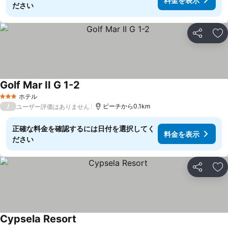
料金を表示
ださい
シェア
お
Golf Mar II G 1-2
ホテル
3 ホテルのランク
/
ビーチから0.1km
ユーザー評価はありません
正確な料金を確認するには日付を選択してく
料金を表示
ださい
シェア
お
Cypsela Resort