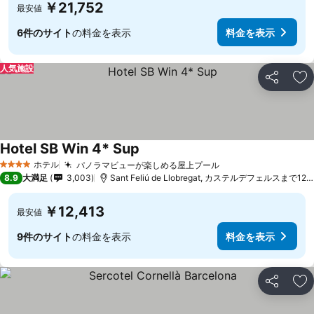
￥21,752
最安値
6件のサイト
の料金を表示
料金を表示
人気施設
シェア
お
Hotel SB Win 4* Sup
ホテル
パノラマビューが楽しめる屋上プール
4 ホテルのランク
8.9
大満足
3,003
Sant Feliú de Llobregat, カステルデフェルスまで12.1 km
￥12,413
最安値
9件のサイト
の料金を表示
料金を表示
シェア
お