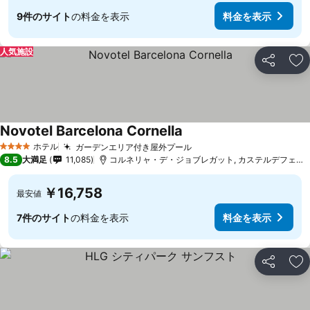
9件のサイト
の料金を表示
料金を表示
人気施設
シェア
お
Novotel Barcelona Cornella
ホテル
ガーデンエリア付き屋外プール
4 ホテルのランク
8.5
大満足
11,085
コルネリャ・デ・ジョブレガット, カステルデフェルスまで12.2 km
￥16,758
最安値
7件のサイト
の料金を表示
料金を表示
シェア
お