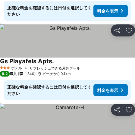
正確な料金を確認するには日付を選択してく
料金を表示
ださい
シェア
お
Gs Playafels Apts.
ホテル
リフレッシュできる屋外プール
3 ホテルのランク
8.2
満足
1,840
ビーチから0.1km
正確な料金を確認するには日付を選択してく
料金を表示
ださい
シェア
お