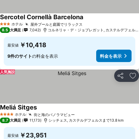
Sercotel Cornellà Barcelona
ホテル
屋外プールと庭園でリラックス
3 ホテルのランク
8.5
大満足
7,042
コルネリャ・デ・ジョブレガット, カステルデフェルスまで11.4 km
￥10,418
最安値
9件のサイト
の料金を表示
料金を表示
人気施設
シェア
お
Meliá Sitges
ホテル
街と海のパノラマビュー
4 ホテルのランク
8.7
大満足
11,173
シッチェス, カステルデフェルスまで13.8 km
￥23,951
最安値