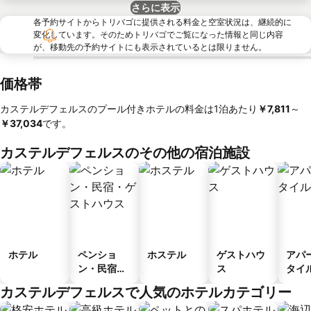
さらに表示
各予約サイトからトリバゴに提供される料金と空室状況は、継続的に
変化しています。そのためトリバゴでご覧になった情報と同じ内容
が、移動先の予約サイトにも表示されているとは限りません。
価格帯
カステルデフェルスのプール付きホテルの料金は1泊あたり
‎￥7,811
～
￥37,034
です。
カステルデフェルスのその他の宿泊施設
ホテル
ペンショ
ホステル
ゲストハウ
アパ
ン・民宿・
ス
タイ
ゲストハウ
ル
カステルデフェルスで人気のホテルカテゴリー
ス