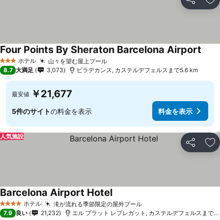
シェア
お
Four Points By Sheraton Barcelona Airport
ホテル
山々を望む屋上プール
3 ホテルのランク
8.7
大満足
3,073
ビラデカンス, カステルデフェルスまで5.6 km
￥21,677
最安値
5件のサイト
の料金を表示
料金を表示
人気施設
シェア
お
Barcelona Airport Hotel
ホテル
滝が流れる季節限定の屋外プール
4 ホテルのランク
7.9
良い
21,232
エル プラット レブレガット, カステルデフェルスまで9.0 km