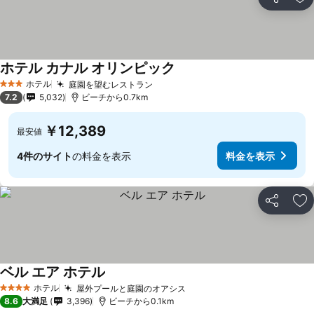
シェア
お
ホテル カナル オリンピック
ホテル
庭園を望むレストラン
3 ホテルのランク
7.2
5,032
ビーチから0.7km
￥12,389
最安値
4件のサイト
の料金を表示
料金を表示
シェア
お
ベル エア ホテル
ホテル
屋外プールと庭園のオアシス
4 ホテルのランク
8.6
大満足
3,396
ビーチから0.1km