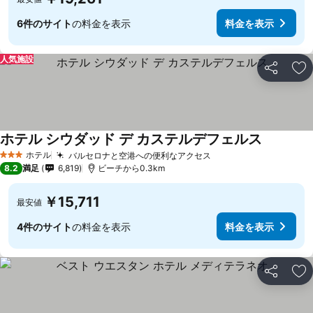
6件のサイト
の料金を表示
料金を表示
人気施設
シェア
お
ホテル シウダッド デ カステルデフェルス
ホテル
バルセロナと空港への便利なアクセス
3 ホテルのランク
8.2
満足
6,819
ビーチから0.3km
￥15,711
最安値
4件のサイト
の料金を表示
料金を表示
シェア
お