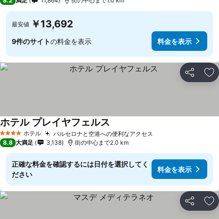
8.2
満足
11,864
街の中心まで1.0 km
￥13,692
最安値
9件のサイト
の料金を表示
料金を表示
シェア
お
ホテル プレイヤフェルス
ホテル
バルセロナと空港への便利なアクセス
4 ホテルのランク
8.8
大満足
3,138
街の中心まで2.0 km
正確な料金を確認するには日付を選択してく
料金を表示
ださい
シェア
お