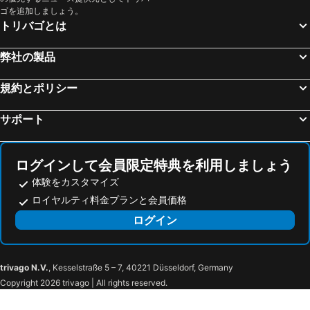
セルダニョーラ デル バレス, hotels with pools
バルセロナ, hotels with pools
ゴを追加しましょう。
Room Mate Anna, Barcelona
Sir Victor Hotel, part of Sircle Collection
トリバゴとは
Vilasar de Dalt, hotels with pools
Vallromanes, hotels with pools
トゥー ホテル バルセロナ バイ アクセル - アダルト オンリー
B Hotel
マルトレル, hotels with pools
ビアフランカ デル ペネデス, hotels with pools
Andante Drassanes
Mandarin Oriental, Barcelona
弊社の製品
アレーリャ, hotels with pools
サンアンドレアデラバルカ, hotels with pools
ホテル フローラ パルク
Hotel SB BCN Events
規約とポリシー
ビラデカンス, hotels with pools
ルビ, hotels with pools
ホテル カナル オリンピック
グラン ホテル レイ ドン ハイメ
Creixell, hotels with pools
バルセロナ, hotels with pools
ホテル シウダッド デ カステルデフェルス
Hotel boutique dONNA
サポート
グラノリェース, hotels with pools
Corbera de Llobregat, hotels with pools
ベル エア ホテル
ホテル プレイヤフェルス
Rodoñá o Rodoña, hotels with pools
クベリェス, hotels with pools
ベスト ウエスタン ホテル メディテラネオ
マスデ メディテラネオ
ログインして会員限定特典を利用しましょう
AC Hotel Gava Mar
Four Points By Sheraton Barcelona Airport
体験をカスタマイズ
Sercotel Sant Boi
エル プチ ミラドール
ロイヤルティ料金プランと会員価格
ホテル エル カステル
Sercotel Cornellà Barcelona
ログイン
Sercotel Barcelona El Prat
Onix Fira
Acevi Villarroel
バルセロナ アパートメント ヴァル
trivago N.V.
, Kesselstraße 5 – 7, 40221 Düsseldorf, Germany
Hotel Sunotel Junior
ホスタル ニロ
Copyright 2026 trivago | All rights reserved.
Kimpton Vividora Hotel by IHG
Catalonia Port