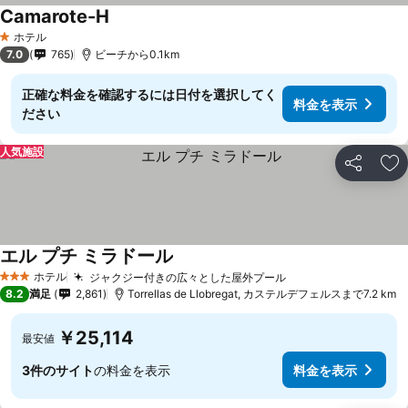
Camarote-H
ホテル
1 ホテルのランク
7.0
765
ビーチから0.1km
正確な料金を確認するには日付を選択してく
料金を表示
ださい
人気施設
シェア
お
エル プチ ミラドール
ホテル
ジャクジー付きの広々とした屋外プール
3 ホテルのランク
8.2
満足
2,861
Torrellas de Llobregat, カステルデフェルスまで7.2 km
￥25,114
最安値
3件のサイト
の料金を表示
料金を表示