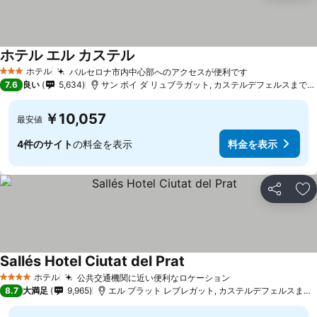
ホテル エル カステル
ホテル
バルセロナ市内中心部へのアクセスが便利です
3 ホテルのランク
7.6
良い
5,634
サン ボイ ダ リュブラガット, カステルデフェルスまで9.0 km
￥10,057
最安値
4件のサイト
の料金を表示
料金を表示
シェア
お
Sallés Hotel Ciutat del Prat
ホテル
公共交通機関に近い便利なロケーション
4 ホテルのランク
8.7
大満足
9,965
エル プラット レブレガット, カステルデフェルスまで10.4 km