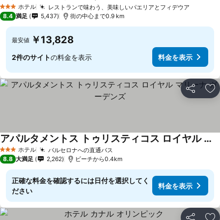
ホテル
レストランで味わう、美味しいパエリアとフィデウア
3 ホテルのランク
8.4
満足
5,437
街の中心まで0.9 km
￥13,828
最安値
2件のサイト
の料金を表示
料金を表示
シェア
お
アパルタメントス トゥリスティコス ロイヤル マリーナ ガーデンズ
ホテル
バルセロナへの直通バス
3 ホテルのランク
8.8
大満足
2,262
ビーチから0.4km
正確な料金を確認するには日付を選択してく
料金を表示
ださい