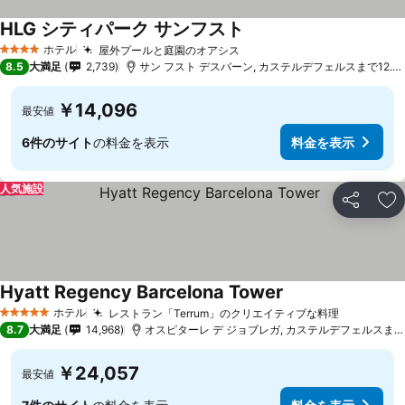
HLG シティパーク サンフスト
ホテル
屋外プールと庭園のオアシス
4 ホテルのランク
8.5
大満足
2,739
サン フスト デスバーン, カステルデフェルスまで12.8 km
￥14,096
最安値
6件のサイト
の料金を表示
料金を表示
人気施設
シェア
お
Hyatt Regency Barcelona Tower
ホテル
レストラン「Terrum」のクリエイティブな料理
5 ホテルのランク
8.7
大満足
14,968
オスピターレ デ ジョブレガ, カステルデフェルスまで13.1 km
￥24,057
最安値