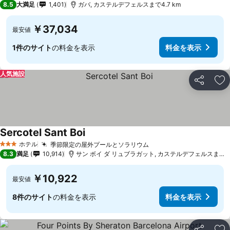
8.5
大満足
1,401
ガバ, カステルデフェルスまで4.7 km
￥37,034
最安値
1件のサイト
の料金を表示
料金を表示
人気施設
シェア
お
Sercotel Sant Boi
ホテル
季節限定の屋外プールとソラリウム
3 ホテルのランク
8.3
満足
10,914
サン ボイ ダ リュブラガット, カステルデフェルスまで6.6 km
￥10,922
最安値
8件のサイト
の料金を表示
料金を表示