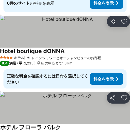
6件のサイト
の料金を表示
料金を表示
シェア
お
Hotel boutique dONNA
ホテル
レインシャワーとオーシャンビューのお部屋
4 ホテルのランク
8.4
満足
2,235
街の中心まで1.8 km
正確な料金を確認するには日付を選択してく
料金を表示
ださい
シェア
お
ホテル フローラ パルク