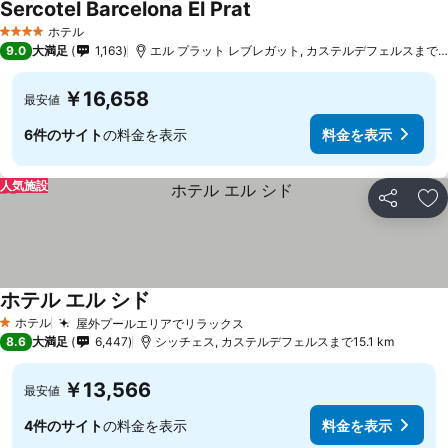
Sercotel Barcelona El Prat
ホテル
4 ホテルのランク
9.0
大満足
1,163
エル プラット レブレガット, カステルデフェルスまで11.6 km
￥16,658
最安値
6件のサイト
の料金を表示
料金を表示
人気施設
シェア
お
ホテル エル シド
ホテル
屋外プールエリアでリラックス
1 ホテルのランク
8.6
大満足
6,447
シッチェス, カステルデフェルスまで15.1 km
￥13,566
最安値
4件のサイト
の料金を表示
料金を表示