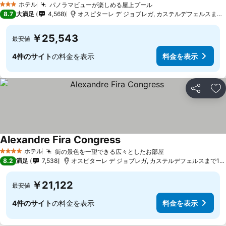
ホテル
パノラマビューが楽しめる屋上プール
3 ホテルのランク
8.7
大満足
4,568
オスピターレ デ ジョブレガ, カステルデフェルスまで13.9 km
￥25,543
最安値
4件のサイト
の料金を表示
料金を表示
シェア
お
Alexandre Fira Congress
ホテル
街の景色を一望できる広々としたお部屋
4 ホテルのランク
8.2
満足
7,538
オスピターレ デ ジョブレガ, カステルデフェルスまで14.8 km
￥21,122
最安値
4件のサイト
の料金を表示
料金を表示