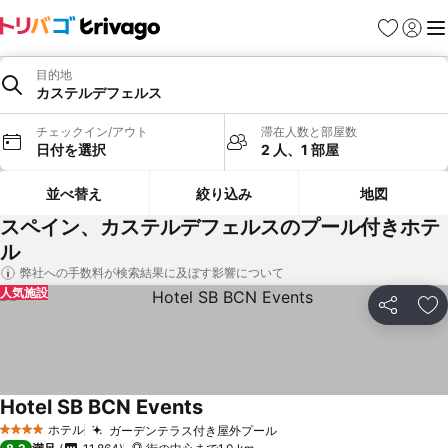
お気に入り
ログイ
メ
目的地
カステルデフェルス
チェックイン/アウト
滞在人数と部屋数
日付を選択
2 人、1 部屋
並べ替え
絞り込み
地図
スペイン、カステルデフェルスのプール付きホテ
ル
弊社への手数料が検索結果に及ぼす影響について
人気施設
シェア
お
Hotel SB BCN Events
ホテル
ガーデンテラス付き屋外プール
4 ホテルのランク