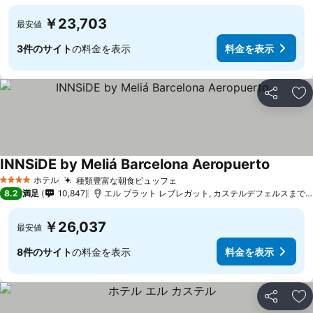
￥23,703
最安値
3件のサイト
の料金を表示
料金を表示
シェア
お
INNSiDE by Meliá Barcelona Aeropuerto
ホテル
種類豊富な朝食ビュッフェ
4 ホテルのランク
8.2
満足
10,847
エル プラット レブレガット, カステルデフェルスまで8.3 km
￥26,037
最安値
8件のサイト
の料金を表示
料金を表示
シェア
お