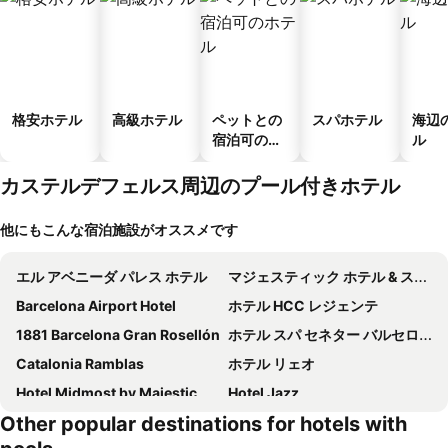
格安ホテル
高級ホテル
ペットとの
スパホテル
海辺
宿泊可のホ
ル
テル
カステルデフェルス周辺のプール付きホテル
他にもこんな宿泊施設がオススメです
エル アベニーダ パレス ホテル
マジェスティック ホテル & スパ バルセロナ
Barcelona Airport Hotel
ホテル HCC レジェンテ
1881 Barcelona Gran Rosellón
ホテル スパ セネター バルセロナ
Catalonia Ramblas
ホテル リェオ
Hotel Midmost by Majestic Hotel Group
Hotel Jazz
Other popular destinations for hotels with
Grand Hyatt Barcelona
オリヴィア バルメス ホテル