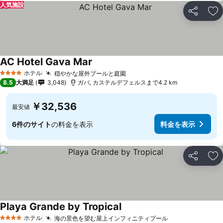
人気施設
シェア
お
AC Hotel Gava Mar
ホテル
穏やかな屋外プールと庭園
4 ホテルのランク
8.5
大満足
3,048
ガバ, カステルデフェルスまで4.2 km
￥32,536
最安値
6件のサイト
の料金を表示
料金を表示
シェア
お
Playa Grande by Tropical
ホテル
海の景色を望む屋上インフィニティプール
4 ホテルのランク