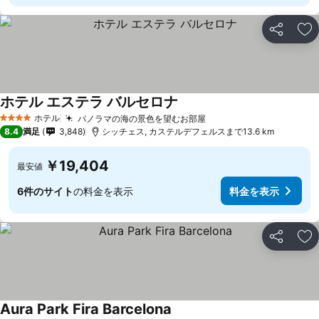
シェア
お
ホテル エステラ バルセロナ
ホテル
パノラマの海の景色を望むお部屋
4 ホテルのランク
8.4
満足
3,848
シッチェス, カステルデフェルスまで13.6 km
￥19,404
最安値
6件のサイト
の料金を表示
料金を表示
シェア
お
Aura Park Fira Barcelona