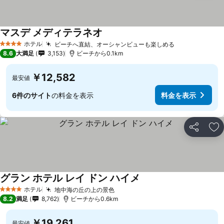
マスデ メディテラネオ
ホテル
ビーチへ直結、オーシャンビューも楽しめる
4 ホテルのランク
8.6
大満足
3,153
ビーチから0.1km
￥12,582
最安値
6件のサイト
の料金を表示
料金を表示
シェア
お
グラン ホテル レイ ドン ハイメ
ホテル
地中海の丘の上の景色
4 ホテルのランク
8.2
満足
8,762
ビーチから0.6km
￥19,261
最安値