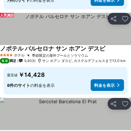
7件のサイト
の料金を表示
料金を表示
人気施設
シェア
お
ノボテル バルセロナ サン ホアン デスピ
ホテル
季節限定の屋外プールとソラリウム
4 ホテルのランク
8.0
満足
5,403
サン ホアン ダスピ, カステルデフェルスまで13.0 km
￥14,428
最安値
8件のサイト
の料金を表示
料金を表示
シェア
お