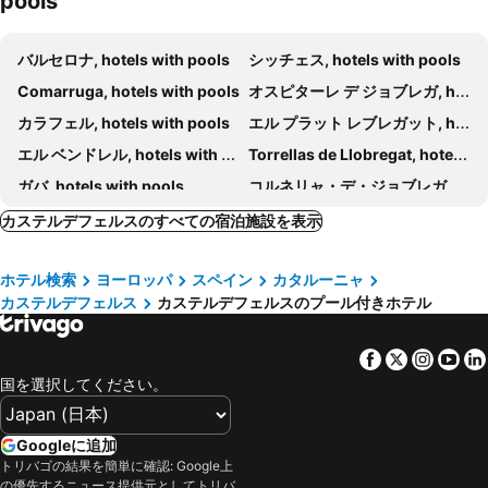
pools
InterContinental Barcelona by IHG
Hotel 1898
ホテル ダービー バルセロナ
オラ エイサンプル
バルセロナ, hotels with pools
シッチェス, hotels with pools
ホテル コンデス デ バルセローナ
Catalonia Park Putxet
Comarruga, hotels with pools
オスピターレ デ ジョブレガ, hotels with pools
Catalonia Plaza Catalunya
Hotel Regina Barcelona
カラフェル, hotels with pools
エル プラット レブレガット, hotels with pools
Onix Rambla
バルセロ ラバル
エル ベンドレル, hotels with pools
Torrellas de Llobregat, hotels with pools
Hyatt Regency Barcelona Tower
Torre Melina Gran Meliá
ガバ, hotels with pools
コルネリャ・デ・ジョブレガット, hotels with pools
Leonardo Royal Hotel Barcelona Fira
Raval House
サン ボイ ダ リュブラガット, hotels with pools
カルダス デ モンブイ, hotels with pools
カステルデフェルスのすべての宿泊施設を表示
Hotel Balmes
アレクサンドラ バルセロナ ホテル キュリオ コレクション バイ ヒルトン
バダロナ, hotels with pools
サン ホアン ダスピ, hotels with pools
INNSiDE by Meliá Barcelona Aeropuerto
ユーロスターズ グランド マリーナ
ホテル検索
ヨーロッパ
スペイン
カタルーニャ
ビラノバ イ ラ ゲルタル, hotels with pools
サバデル, hotels with pools
Monument Hotel
H10 メトロポリタン
カステルデフェルス
カステルデフェルスのプール付きホテル
エスプルーガス デ ロブレガット, hotels with pools
Sant Feliú de Llobregat, hotels with pools
カーサ フスター ホテル
ルネッサンス バルセロナ フィラ ホテル
サン ペール デ リベス, hotels with pools
クニット, hotels with pools
Sercotel Ámister Art
Moxy Barcelona
Facebook
Twitter
Insta
Yo
マタロ, hotels with pools
セグル デカラフェル カラフェル, hotels with pools
Hotel Casa Lit Barcelona
Ibersol Antemare - Adults Only
国を選択してください。
モンカダ イ レイサック, hotels with pools
サン フスト デスバーン, hotels with pools
メリア バルセロナ サリア
アストリア
サン クガ デル バリェス, hotels with pools
モレ デル バレス, hotels with pools
Googleに追加
Hotel Barcelona Universal
NH コレクション バルセロナ グラン ホテル カルデロン
トリバゴの結果を簡単に確認: Google上
ロダ デ バラ, hotels with pools
Vilanova del Vallés, hotels with pools
ホテル シルケン ランブラス
Sallés Hotel Ciutat del Prat
の優先するニュース提供元としてトリバ