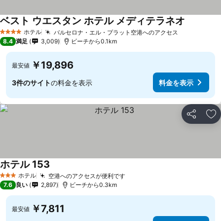
ベスト ウエスタン ホテル メディテラネオ
ホテル
バルセロナ・エル・プラット空港へのアクセス
4 ホテルのランク
8.4
満足
3,009
ビーチから0.1km
￥19,896
最安値
3件のサイト
の料金を表示
料金を表示
シェア
お
ホテル 153
ホテル
空港へのアクセスが便利です
3 ホテルのランク
7.6
良い
2,897
ビーチから0.3km
￥7,811
最安値