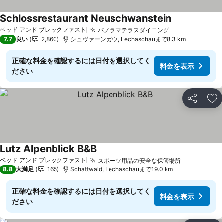
Schlossrestaurant Neuschwanstein
ベッド アンド ブレックファスト
パノラマテラスダイニング
7.7
良い
2,860
シュヴァーンガウ, Lechaschauまで8.3 km
正確な料金を確認するには日付を選択してく
料金を表示
ださい
シェア
お
Lutz Alpenblick B&B
ベッド アンド ブレックファスト
スポーツ用品の安全な保管場所
8.8
大満足
165
Schattwald, Lechaschauまで19.0 km
正確な料金を確認するには日付を選択してく
料金を表示
ださい