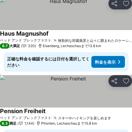
シェア
お
Haus Magnushof
ベッド アンド ブレックファスト
牧歌的な田園風景と山々に囲まれたロケーション
8.7
大満足
320
Eisenberg, Lechaschauまで13.8 km
正確な料金を確認するには日付を選択してく
料金を表示
ださい
シェア
お
Pension Freiheit
ベッド アンド ブレックファスト
スキーやハイキングを楽しめます
8.3
満足
1,144
Pfronten, Lechaschauまで15.8 km