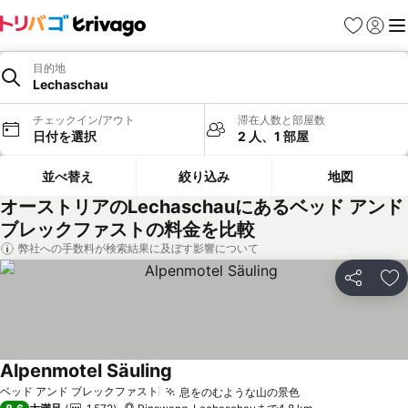
お気に入り
ログイ
メ
目的地
Lechaschau
チェックイン/アウト
滞在人数と部屋数
日付を選択
2 人、1 部屋
並べ替え
絞り込み
地図
オーストリアのLechaschauにあるベッド アンド
ブレックファストの料金を比較
弊社への手数料が検索結果に及ぼす影響について
シェア
お
Alpenmotel Säuling
ベッド アンド ブレックファスト
息をのむような山の景色