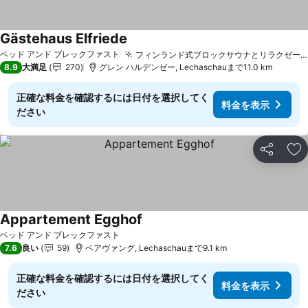
Gästehaus Elfriede
ベッド アンド ブレックファスト
フィンランド式ブロックサウナとリラクゼーション
8.9
大満足
270
グレン ハルデンゼー, Lechaschauまで11.0 km
正確な料金を確認するには日付を選択してく
料金を表示
ださい
シェア
お
Appartement Egghof
ベッド アンド ブレックファスト
7.6
良い
59
ベアヴァング, Lechaschauまで9.1 km
正確な料金を確認するには日付を選択してく
料金を表示
ださい