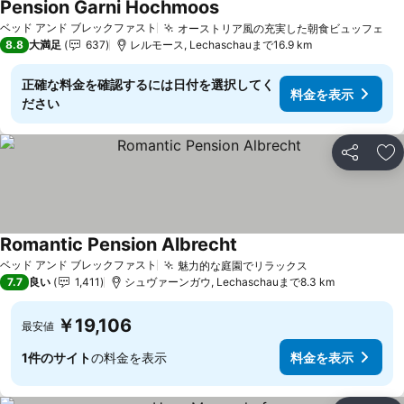
Pension Garni Hochmoos
ベッド アンド ブレックファスト
オーストリア風の充実した朝食ビュッフェ
8.8
大満足
637
レルモース, Lechaschauまで16.9 km
正確な料金を確認するには日付を選択してく
料金を表示
ださい
シェア
お
Romantic Pension Albrecht
ベッド アンド ブレックファスト
魅力的な庭園でリラックス
7.7
良い
1,411
シュヴァーンガウ, Lechaschauまで8.3 km
￥19,106
最安値
1件のサイト
の料金を表示
料金を表示