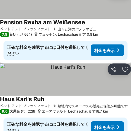
Pension Rexha am Weißensee
ベッド アンド ブレックファスト
山々と湖のパノラマビュー
7.5
良い
664
フュッセン, Lechaschauまで10.8 km
正確な料金を確認するには日付を選択してく
料金を表示
ださい
シェア
お
Haus Karl's Ruh
ベッド アンド ブレックファスト
敷地内でスキーパスの販売と保管が可能です
9.6
大満足
228
エーアヴァルト, Lechaschauまで18.7 km
正確な料金を確認するには日付を選択してく
料金を表示
ださい