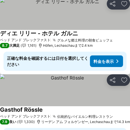
シェア
お
ディエ リリー - ホテル ガルニ
ベッド アンド ブレックファスト
グルメな郷土料理の朝食ビュッフェ
8.7
大満足
1,161
Höfen, Lechaschauまで2.4 km
正確な料金を確認するには日付を選択してく
料金を表示
ださい
シェア
お
Gasthof Rössle
ベッド アンド ブレックファスト
伝統的なバイエルン料理レストラン
7.9
良い
1,330
リーデン アム フォルゲンゼー, Lechaschauまで14.3 km