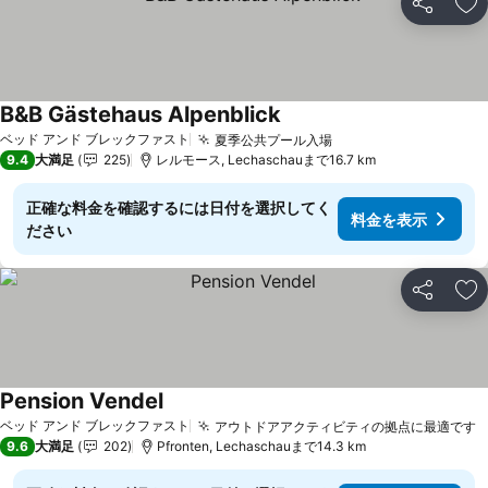
シェア
お
B&B Gästehaus Alpenblick
ベッド アンド ブレックファスト
夏季公共プール入場
9.4
大満足
225
レルモース, Lechaschauまで16.7 km
正確な料金を確認するには日付を選択してく
料金を表示
ださい
シェア
お
Pension Vendel
ベッド アンド ブレックファスト
アウトドアアクティビティの拠点に最適です
9.6
大満足
202
Pfronten, Lechaschauまで14.3 km