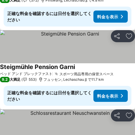
8.6
大満足
1,572
Pinswang, Lechaschauまで4.8 km
正確な料金を確認するには日付を選択してく
料金を表示
ださい
シェア
お
Steigmühle Pension Garni
ベッド アンド ブレックファスト
スポーツ用品専用の保管スペース
9.2
大満足
553
フュッセン, Lechaschauまで11.7 km
正確な料金を確認するには日付を選択してく
料金を表示
ださい
シェア
お