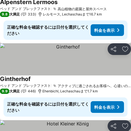
Alpenstern Lermoos
ベッド アンド ブレックファスト
高山植物の庭園と屋外スペース
9.8
大満足
333
レルモース, Lechaschauまで16.7 km
正確な料金を確認するには日付を選択してく
料金を表示
ださい
シェア
お
Gintherhof
ベッド アンド ブレックファスト
アクティブに過ごされるお客様へ、心遣いのこもったアメニティ
9.9
大満足
446
Ehenbichl, Lechaschauまで1.7 km
正確な料金を確認するには日付を選択してく
料金を表示
ださい
シェア
お