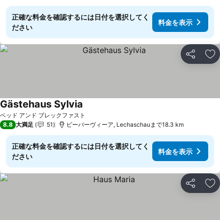
正確な料金を確認するには日付を選択してく
料金を表示
ださい
シェア
お
Gästehaus Sylvia
ベッド アンド ブレックファスト
8.8
大満足
51
ビーバーヴィーア, Lechaschauまで18.3 km
正確な料金を確認するには日付を選択してく
料金を表示
ださい
シェア
お