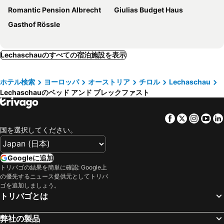
Romantic Pension Albrecht
Giulias Budget Haus
Gasthof Rössle
Lechaschauのすべての宿泊施設を表示
ホテル検索
ヨーロッパ
オーストリア
チロル
Lechaschau
Lechaschauのベッド アンド ブレックファスト
Facebook
Twitter
Insta
Yo
国を選択してください。
Googleに追加
トリバゴの結果を簡単に確認: Google上
の優先するニュース提供元としてトリバ
ゴを追加しましょう。
トリバゴとは
弊社の製品