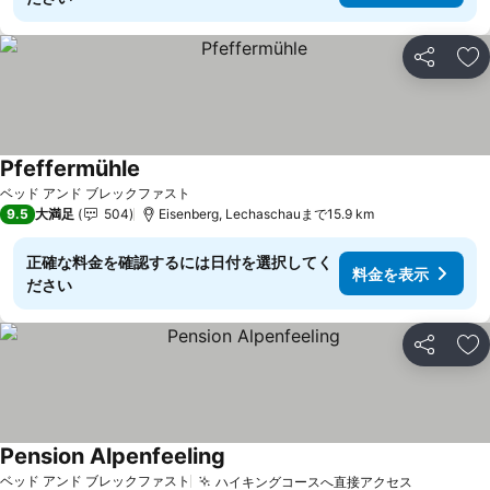
シェア
お
Pfeffermühle
ベッド アンド ブレックファスト
9.5
大満足
504
Eisenberg, Lechaschauまで15.9 km
正確な料金を確認するには日付を選択してく
料金を表示
ださい
シェア
お
Pension Alpenfeeling
ベッド アンド ブレックファスト
ハイキングコースへ直接アクセス