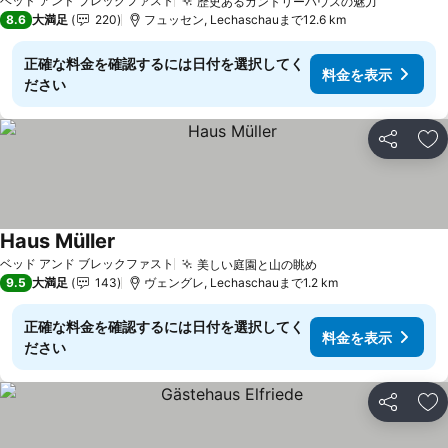
ベッド アンド ブレックファスト
歴史あるカントリーハウスの魅力
8.6
大満足
220
フュッセン, Lechaschauまで12.6 km
正確な料金を確認するには日付を選択してく
料金を表示
ださい
シェア
お
Haus Müller
ベッド アンド ブレックファスト
美しい庭園と山の眺め
9.5
大満足
143
ヴェングレ, Lechaschauまで1.2 km
正確な料金を確認するには日付を選択してく
料金を表示
ださい
シェア
お