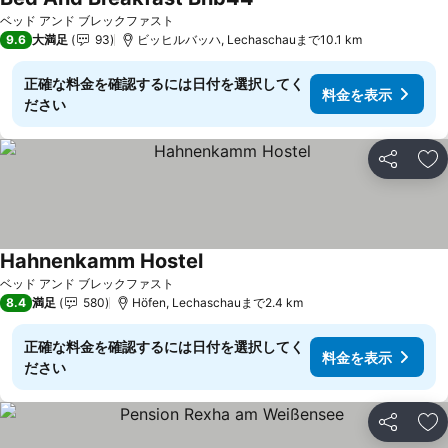
ベッド アンド ブレックファスト
9.6
大満足
93
ビッヒルバッハ, Lechaschauまで10.1 km
正確な料金を確認するには日付を選択してく
料金を表示
ださい
シェア
お
Hahnenkamm Hostel
ベッド アンド ブレックファスト
8.4
満足
580
Höfen, Lechaschauまで2.4 km
正確な料金を確認するには日付を選択してく
料金を表示
ださい
シェア
お