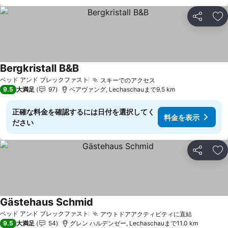
シェア
お
Bergkristall B&B
ベッド アンド ブレックファスト
スキーでのアクセス
9.5
大満足
97
ベアヴァング, Lechaschauまで9.5 km
正確な料金を確認するには日付を選択してく
料金を表示
ださい
シェア
お
Gästehaus Schmid
ベッド アンド ブレックファスト
アウトドアアクティビティに直結
9.5
大満足
54
グレン ハルデンゼー, Lechaschauまで11.0 km