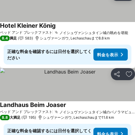
Hotel Kleiner König
ベッド アンド ブレックファスト
ノイシュヴァンシュタイン城の眺めを堪能
8.4
満足
583
シュヴァーンガウ, Lechaschauまで8.8 km
正確な料金を確認するには日付を選択してく
料金を表示
ださい
シェア
お
Landhaus Beim Joaser
ベッド アンド ブレックファスト
ノイシュヴァンシュタイン城のパノラマビュー
8.8
大満足
195
シュヴァーンガウ, Lechaschauまで11.6 km
正確な料金を確認するには日付を選択してく
料金を表示