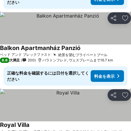
ださい
シェア
お
Balkon Apartmanház Panzió
ベッド アンド ブレックファスト
絶景を望むプライベートプール
8.6
大満足
200
バラトンフレド, ヴェスプレームまで16.7 km
正確な料金を確認するには日付を選択してく
料金を表示
ださい
シェア
お
Royal Villa