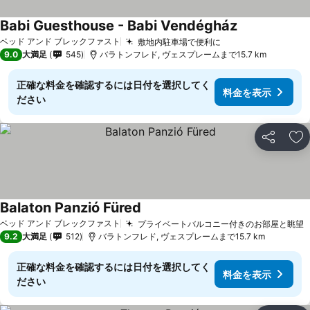
Babi Guesthouse - Babi Vendégház
ベッド アンド ブレックファスト
敷地内駐車場で便利に
9.0
大満足
545
バラトンフレド, ヴェスプレームまで15.7 km
正確な料金を確認するには日付を選択してく
料金を表示
ださい
シェア
お
Balaton Panzió Füred
ベッド アンド ブレックファスト
プライベートバルコニー付きのお部屋と眺望
9.2
大満足
512
バラトンフレド, ヴェスプレームまで15.7 km
正確な料金を確認するには日付を選択してく
料金を表示
ださい