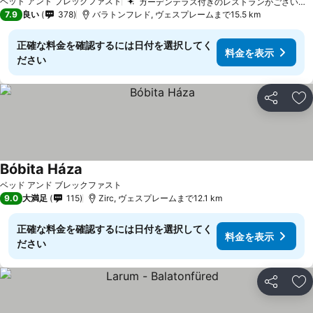
ベッド アンド ブレックファスト
ガーデンテラス付きのレストランがございます
7.9
良い
378
バラトンフレド, ヴェスプレームまで15.5 km
正確な料金を確認するには日付を選択してく
料金を表示
ださい
シェア
お
Bóbita Háza
ベッド アンド ブレックファスト
9.0
大満足
115
Zirc, ヴェスプレームまで12.1 km
正確な料金を確認するには日付を選択してく
料金を表示
ださい
シェア
お