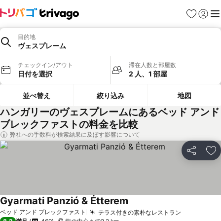
お気に入り
ログイ
メ
目的地
ヴェスプレーム
チェックイン/アウト
滞在人数と部屋数
日付を選択
2 人、1 部屋
並べ替え
絞り込み
地図
ハンガリーのヴェスプレームにあるベッド アンド
ブレックファストの料金を比較
弊社への手数料が検索結果に及ぼす影響について
シェア
お
Gyarmati Panzió & Étterem
ベッド アンド ブレックファスト
テラス付きの素朴なレストラン