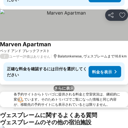
シェア
お
Marven Apartman
ベッド アンド ブレックファスト
/
Balatonkenese, ヴェスプレームまで16.6 km
ユーザー評価はありません
正確な料金を確認するには日付を選択してく
料金を表示
ださい
さらに表示
各予約サイトからトリバゴに提供される料金と空室状況は、継続的に
変化しています。そのためトリバゴでご覧になった情報と同じ内容
が、移動先の予約サイトにも表示されているとは限りません。
ヴェスプレームに関するよくある質問
ヴェスプレームのその他の宿泊施設