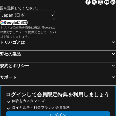
Facebook
Twitter
Insta
Yo
Balatonszárszó, bed and breakfasts
Szigliget, bed and breakfasts
国を選択してください。
Csopak, bed and breakfasts
Csesznek, bed and breakfasts
Nagyvázsony, bed and breakfasts
Szentbekkalla, bed and breakfasts
Googleに追加
トリバゴの結果を簡単に確認: Google上
Balatonszabadi, bed and breakfasts
Balatonboglár, bed and breakfasts
の優先するニュース提供元としてトリバ
Balatonöszöd, bed and breakfasts
Kekkut, bed and breakfasts
ゴを追加しましょう。
トリバゴとは
Balatonszepezd, bed and breakfasts
Balatonszemes, bed and breakfasts
Herend, bed and breakfasts
弊社の製品
規約とポリシー
サポート
ログインして会員限定特典を利用しましょう
体験をカスタマイズ
ロイヤルティ料金プランと会員価格
ログイン