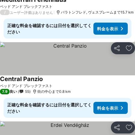
ベッド アンド ブレックファスト
/
バラトンフレド, ヴェスプレームまで15.7 km
ユーザー評価はありません
正確な料金を確認するには日付を選択してく
料金を表示
ださい
シェア
お
Central Panzio
ベッド アンド ブレックファスト
7.9
良い
55
街の中心まで0.8 km
正確な料金を確認するには日付を選択してく
料金を表示
ださい
シェア
お