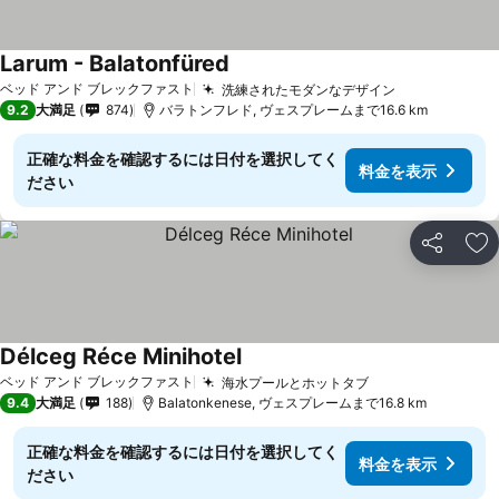
Larum - Balatonfüred
ベッド アンド ブレックファスト
洗練されたモダンなデザイン
9.2
大満足
874
バラトンフレド, ヴェスプレームまで16.6 km
正確な料金を確認するには日付を選択してく
料金を表示
ださい
シェア
お
Délceg Réce Minihotel
ベッド アンド ブレックファスト
海水プールとホットタブ
9.4
大満足
188
Balatonkenese, ヴェスプレームまで16.8 km
正確な料金を確認するには日付を選択してく
料金を表示
ださい