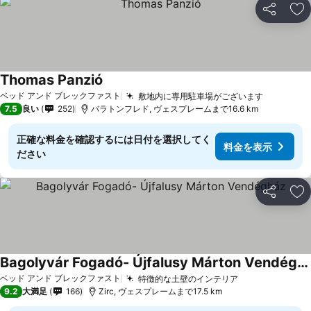
シェア
お
Thomas Panzió
ベッド アンド ブレックファスト
敷地内に専用駐車場がございます
7.5
良い
252
バラトンフレド, ヴェスプレームまで16.6 km
正確な料金を確認するには日付を選択してく
料金を表示
ださい
シェア
お
Bagolyvár Fogadó- Újfalusy Márton Vendégház
ベッド アンド ブレックファスト
特徴的な土壁のインテリア
9.2
大満足
166
Zirc, ヴェスプレームまで17.5 km