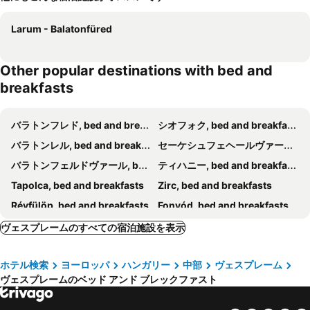
Larum - Balatonfüred
Other popular destinations with bed and
breakfasts
バラトンフレド, bed and breakfasts
シオフォク, bed and breakfasts
バラトンレル, bed and breakfasts
セーケシュフェヘールヴァール, bed and breakfasts
バラトンフェルドヴァール, bed and breakfasts
ティハニー, bed and breakfasts
Tapolca, bed and breakfasts
Zirc, bed and breakfasts
Révfülöp, bed and breakfasts
Fonyód, bed and breakfasts
Köveskál, bed and breakfasts
Pápa, bed and breakfasts
ヴェスプレームのすべての宿泊施設を表示
Balatonkenese, bed and breakfasts
Badacsony, bed and breakfasts
ホテル検索
ヨーロッパ
ハンガリー
中部
ヴェスプレーム
Bakonybél, bed and breakfasts
Csopak, bed and breakfasts
ヴェスプレームのベッド アンド ブレックファスト
Magyarpolány, bed and breakfasts
Vaszoly, bed and breakfasts
ザマールディ, bed and breakfasts
Badacsonytomaj, bed and breakfasts