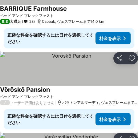
BARRIQUE Farmhouse
ベッド アンド ブレックファスト
9.8
大満足
28
Csopak, ヴェスプレームまで14.0 km
正確な料金を確認するには日付を選択してく
料金を表示
ださい
シェア
お
Vöröskő Pansion
ベッド アンド ブレックファスト
/
バラトンアルマーディ, ヴェスプレームまで12.7 km
ユーザー評価はありません
正確な料金を確認するには日付を選択してく
料金を表示
ださい