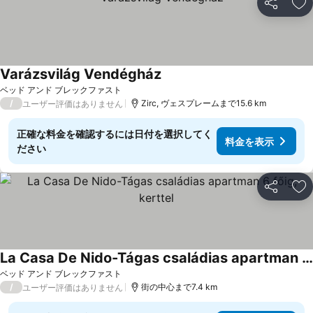
シェア
お
Varázsvilág Vendégház
ベッド アンド ブレックファスト
/
Zirc, ヴェスプレームまで15.6 km
ユーザー評価はありません
正確な料金を確認するには日付を選択してく
料金を表示
ださい
シェア
お
La Casa De Nido-Tágas családias apartman 6 főig, kerttel
ベッド アンド ブレックファスト
/
街の中心まで7.4 km
ユーザー評価はありません