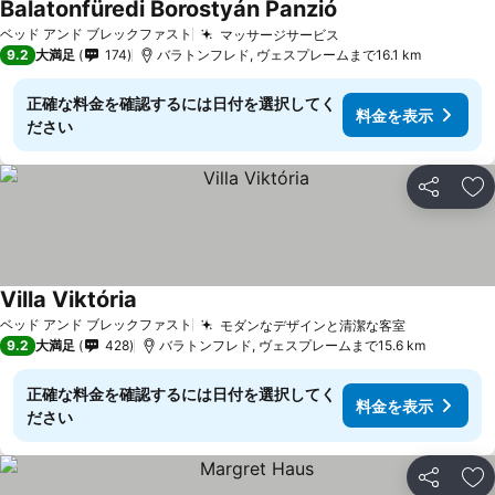
Balatonfüredi Borostyán Panzió
ベッド アンド ブレックファスト
マッサージサービス
9.2
大満足
174
バラトンフレド, ヴェスプレームまで16.1 km
正確な料金を確認するには日付を選択してく
料金を表示
ださい
シェア
お
Villa Viktória
ベッド アンド ブレックファスト
モダンなデザインと清潔な客室
9.2
大満足
428
バラトンフレド, ヴェスプレームまで15.6 km
正確な料金を確認するには日付を選択してく
料金を表示
ださい
シェア
お