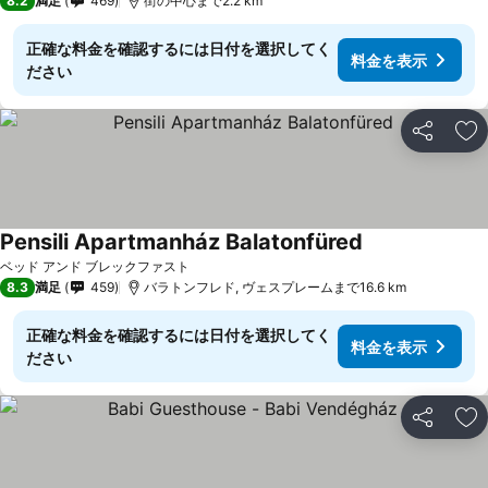
8.2
満足
469
街の中心まで2.2 km
正確な料金を確認するには日付を選択してく
料金を表示
ださい
シェア
お
Pensili Apartmanház Balatonfüred
ベッド アンド ブレックファスト
8.3
満足
459
バラトンフレド, ヴェスプレームまで16.6 km
正確な料金を確認するには日付を選択してく
料金を表示
ださい
シェア
お