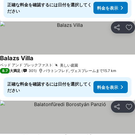
正確な料金を確認するには日付を選択してく
料金を表示
ださい
シェア
お
Balazs Villa
ベッド アンド ブレックファスト
美しい庭園
8.7
大満足
301
バラトンフレド, ヴェスプレームまで15.7 km
正確な料金を確認するには日付を選択してく
料金を表示
ださい
シェア
お