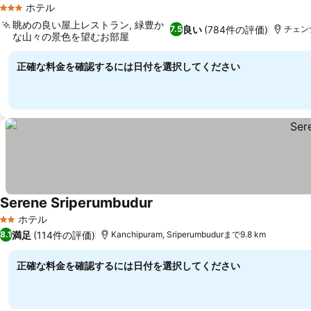
ホテル
3 ホテルのランク
眺めの良い屋上レストラン, 緑豊か
良い
(784件の評価)
7.5
チェンナイ
な山々の景色を望むお部屋
正確な料金を確認するには日付を選択してください
Serene Sriperumbudur
ホテル
2 ホテルのランク
満足
(114件の評価)
8.1
Kanchipuram, Sriperumbudurまで9.8 km
正確な料金を確認するには日付を選択してください