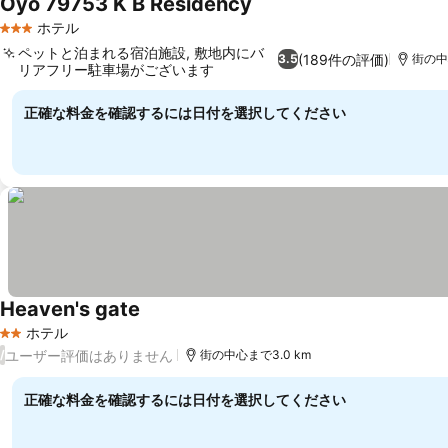
Oyo 79753 K B Residency
ホテル
3 ホテルのランク
ペットと泊まれる宿泊施設, 敷地内にバ
(189件の評価)
3.5
街の中心
リアフリー駐車場がございます
正確な料金を確認するには日付を選択してください
Heaven's gate
ホテル
2 ホテルのランク
ユーザー評価はありません
/
街の中心まで3.0 km
正確な料金を確認するには日付を選択してください