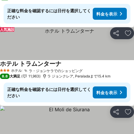
正確な料金を確認するには日付を選択してく
料金を表示
ださい
人気施設
シェア
お
ホテル トラムンターナ
料金を表示
ホテル
ラ・ジョンケラでのショッピング
料金を表示
3 ホテルのランク
8.8
大満足
11,963
ラ ジョンクレア, Peraladaまで15.4 km
正確な料金を確認するには日付を選択してく
料金を表示
ださい
シェア
お