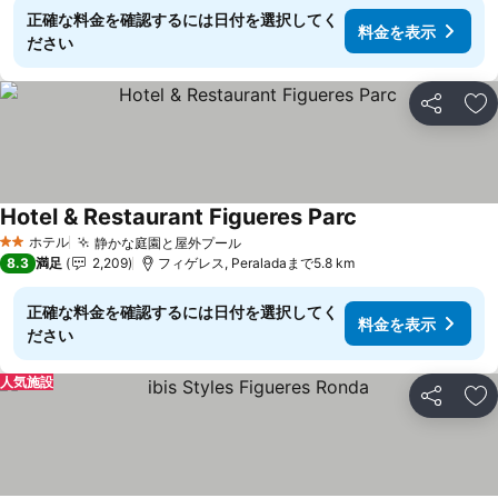
正確な料金を確認するには日付を選択してく
料金を表示
ださい
シェア
お
Hotel & Restaurant Figueres Parc
料金を表示
ホテル
静かな庭園と屋外プール
料金を表示
2 ホテルのランク
8.3
満足
2,209
フィゲレス, Peraladaまで5.8 km
正確な料金を確認するには日付を選択してく
料金を表示
ださい
人気施設
シェア
お