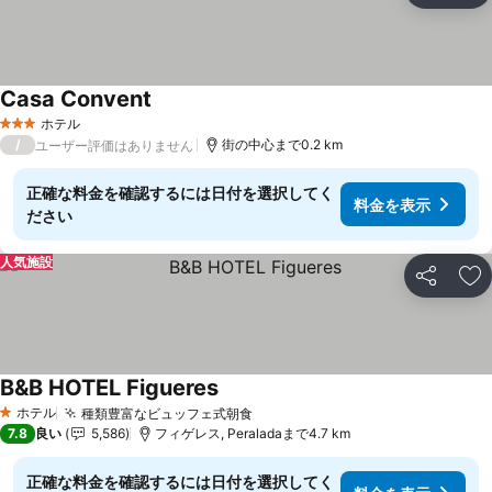
Casa Convent
料金を表示
ホテル
3 ホテルのランク
/
街の中心まで0.2 km
ユーザー評価はありません
正確な料金を確認するには日付を選択してく
料金を表示
ださい
人気施設
シェア
お
B&B HOTEL Figueres
料金を表示
ホテル
種類豊富なビュッフェ式朝食
料金を表示
1 ホテルのランク
7.8
良い
5,586
フィゲレス, Peraladaまで4.7 km
正確な料金を確認するには日付を選択してく