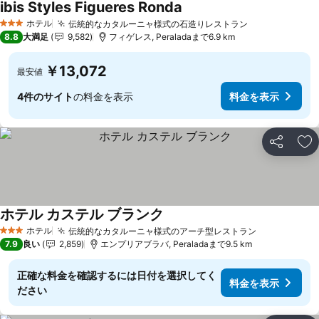
ibis Styles Figueres Ronda
料金を表示
ホテル
伝統的なカタルーニャ様式の石造りレストラン
料金を表示
3 ホテルのランク
8.8
大満足
9,582
フィゲレス, Peraladaまで6.9 km
￥13,072
最安値
4件のサイト
の料金を表示
料金を表示
シェア
お
ホテル カステル ブランク
料金を表示
ホテル
伝統的なカタルーニャ様式のアーチ型レストラン
料金を表示
3 ホテルのランク
7.9
良い
2,859
エンプリアブラバ, Peraladaまで9.5 km
正確な料金を確認するには日付を選択してく
料金を表示
ださい