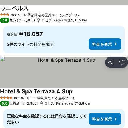
ウニベルス
料金を表示
ホテル
季節限定の屋外スイミングプール
料金を表示
3 ホテルのランク
7.8
良い
4,403
ロセス, Peraladaまで15.2 km
￥18,057
最安値
3件のサイト
の料金を表示
料金を表示
シェア
お
Hotel & Spa Terraza 4 Sup
料金を表示
ホテル
一年中利用できる屋外プール
料金を表示
4 ホテルのランク
9.0
大満足
2,365
ロセス, Peraladaまで13.8 km
正確な料金を確認するには日付を選択してく
料金を表示
ださい