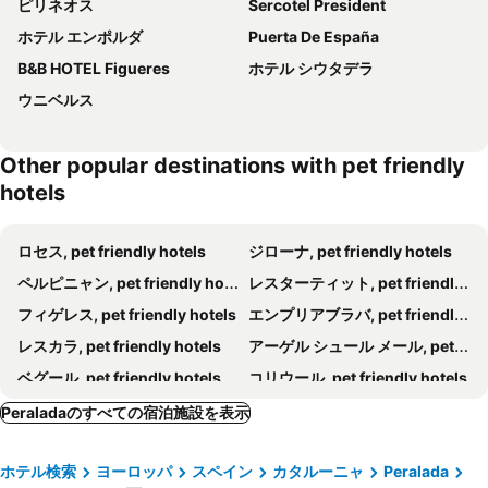
ピリネオス
Sercotel President
ホテル エンポルダ
Puerta De España
B&B HOTEL Figueres
ホテル シウタデラ
ウニベルス
Other popular destinations with pet friendly
hotels
ロセス, pet friendly hotels
ジローナ, pet friendly hotels
ペルピニャン, pet friendly hotels
レスターティット, pet friendly hotels
フィゲレス, pet friendly hotels
エンプリアブラバ, pet friendly hotels
レスカラ, pet friendly hotels
アーゲル シュール メール, pet friendly hotels
ベグール, pet friendly hotels
コリウール, pet friendly hotels
カネ アン ルシヨン, pet friendly hotels
パラフルヘル, pet friendly hotels
Peraladaのすべての宿泊施設を表示
カダケス, pet friendly hotels
ソルト, pet friendly hotels
ホテル検索
ヨーロッパ
スペイン
カタルーニャ
Peralada
カステーヨ デ エンプリエス, pet friendly hotels
ラ ジョンクレア, pet friendly hotels