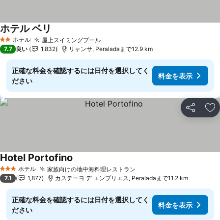
ホテル ベリ
料金を表示
ホテル
屋上スイミングプール
料金を表示
2 ホテルのランク
7.7
良い
1,832
リャンサ, Peraladaまで12.9 km
正確な料金を確認するには日付を選択してく
料金を表示
ださい
シェア
お
Hotel Portofino
料金を表示
ホテル
家族向けの地中海料理レストラン
料金を表示
3 ホテルのランク
7.1
1,877
カステーヨ デ エンプリエス, Peraladaまで11.2 km
正確な料金を確認するには日付を選択してく
料金を表示
ださい