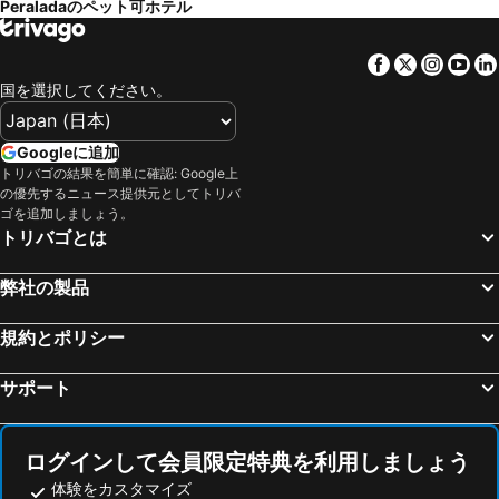
Peraladaのペット可ホテル
サン シプリアン, pet friendly hotels
ポール ヴァンドル, pet friendly hotels
バルセロナ, pet friendly hotels
リャンサ, pet friendly hotels
Facebook
Twitter
Insta
Yo
ルブールー, pet friendly hotels
パル, pet friendly hotels
国を選択してください。
トロエッリャ デ モントグリ, pet friendly hotels
バニュルス シュル メール, pet friendly hotels
バル=リョブレガ, pet friendly hotels
San Pedro Pescador, pet friendly hotels
Googleに追加
トリバゴの結果を簡単に確認: Google上
アメリ レ バン, pet friendly hotels
タマリュー, pet friendly hotels
の優先するニュース提供元としてトリバ
オロト, pet friendly hotels
Saus, pet friendly hotels
ゴを追加しましょう。
トリバゴとは
カレーリャ デ パラフリュージェル, pet friendly hotels
カロンジュ, pet friendly hotels
Ultramort, pet friendly hotels
グアルタ, pet friendly hotels
弊社の製品
Cantallops, pet friendly hotels
ポルトボウ, pet friendly hotels
規約とポリシー
Saleilles, pet friendly hotels
Banyuls-dels-Aspres, pet friendly hotels
エル ポルト デ ラ セルバ, pet friendly hotels
Báscara, pet friendly hotels
サポート
Laroque-des-Albères, pet friendly hotels
サンタ パウ, pet friendly hotels
Torreilles, pet friendly hotels
Anglés, pet friendly hotels
ログインして会員限定特典を利用しましょう
体験をカスタマイズ