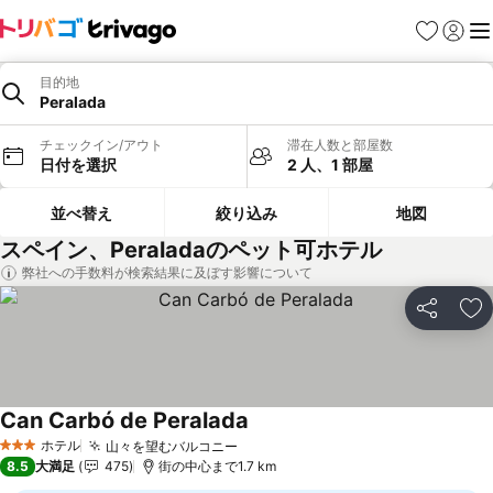
お気に入り
ログイ
メ
目的地
Peralada
チェックイン/アウト
滞在人数と部屋数
日付を選択
2 人、1 部屋
並べ替え
絞り込み
地図
スペイン、Peraladaのペット可ホテル
弊社への手数料が検索結果に及ぼす影響について
シェア
お
Can Carbó de Peralada
料金を表示
ホテル
山々を望むバルコニー
料金を表示
3 ホテルのランク
8.5
大満足
475
街の中心まで1.7 km