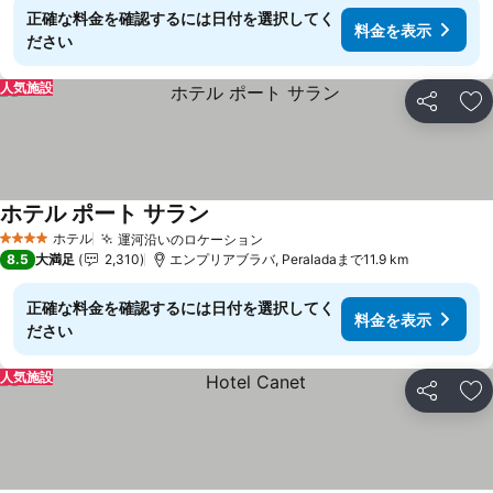
正確な料金を確認するには日付を選択してく
料金を表示
ださい
人気施設
シェア
お
ホテル ポート サラン
料金を表示
ホテル
運河沿いのロケーション
料金を表示
4 ホテルのランク
8.5
大満足
2,310
エンプリアブラバ, Peraladaまで11.9 km
正確な料金を確認するには日付を選択してく
料金を表示
ださい
人気施設
シェア
お