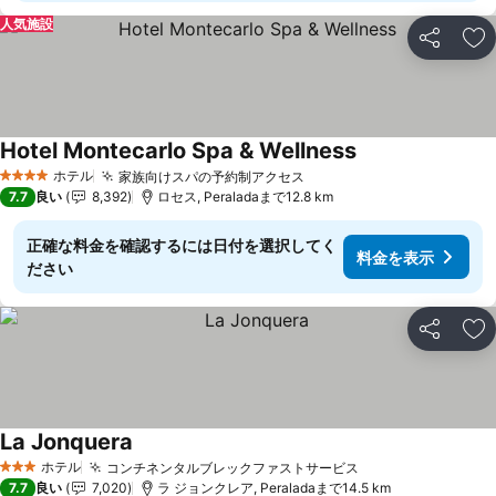
人気施設
シェア
お
Hotel Montecarlo Spa & Wellness
料金を表示
ホテル
家族向けスパの予約制アクセス
料金を表示
4 ホテルのランク
7.7
良い
8,392
ロセス, Peraladaまで12.8 km
正確な料金を確認するには日付を選択してく
料金を表示
ださい
シェア
お
La Jonquera
料金を表示
ホテル
コンチネンタルブレックファストサービス
料金を表示
3 ホテルのランク
7.7
良い
7,020
ラ ジョンクレア, Peraladaまで14.5 km