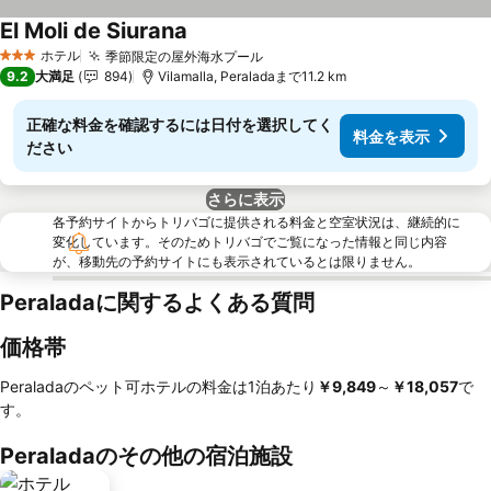
El Moli de Siurana
料金を表示
ホテル
季節限定の屋外海水プール
料金を表示
3 ホテルのランク
9.2
大満足
894
Vilamalla, Peraladaまで11.2 km
正確な料金を確認するには日付を選択してく
料金を表示
ださい
さらに表示
各予約サイトからトリバゴに提供される料金と空室状況は、継続的に
変化しています。そのためトリバゴでご覧になった情報と同じ内容
が、移動先の予約サイトにも表示されているとは限りません。
Peraladaに関するよくある質問
価格帯
Peraladaのペット可ホテルの料金は1泊あたり
‎￥9,849
～
‎￥18,057
で
す。
Peraladaのその他の宿泊施設