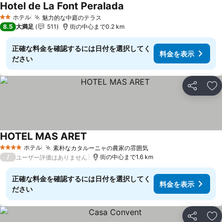
Hotel de La Font Peralada
料金を表示
ホテル
魅力的な中庭のテラス
料金を表示
2 ホテルのランク
8.5
大満足
511
街の中心まで0.2 km
正確な料金を確認するには日付を選択してく
料金を表示
ださい
シェア
お
HOTEL MAS ARET
料金を表示
ホテル
素朴なカタルーニャの農家の雰囲気
料金を表示
4 ホテルのランク
/
街の中心まで1.6 km
ユーザー評価はありません
正確な料金を確認するには日付を選択してく
料金を表示
ださい
シェア
お