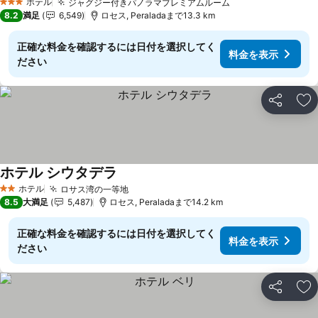
ホテル
ジャグジー付きパノラマプレミアムルーム
料金を表示
3 ホテルのランク
8.2
満足
6,549
ロセス, Peraladaまで13.3 km
正確な料金を確認するには日付を選択してく
料金を表示
ださい
シェア
お
ホテル シウタデラ
料金を表示
ホテル
ロサス湾の一等地
料金を表示
2 ホテルのランク
8.5
大満足
5,487
ロセス, Peraladaまで14.2 km
正確な料金を確認するには日付を選択してく
料金を表示
ださい
シェア
お