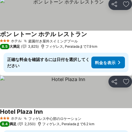
シェア
お
ボン レトーン ホテル レストラン
料金を表示
ホテル
庭園付き屋外スイミングプール
料金を表示
3 ホテルのランク
8.5
大満足
3,825
フィゲレス, Peraladaまで7.9 km
正確な料金を確認するには日付を選択してく
料金を表示
ださい
シェア
お
Hotel Plaza Inn
料金を表示
ホテル
フィゲレス中心部のロケーション
料金を表示
3 ホテルのランク
8.4
満足
2,350
フィゲレス, Peraladaまで6.2 km