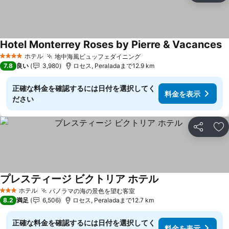
Hotel Monterrey Roses by Pierre & Vacances
ホテル
地中海風ビュッフェダイニング
料金を表示
4 ホテルのランク
7.8
良い
3,980
ロセス, Peraladaまで12.9 km
正確な料金を確認するには日付を選択してく
料金を表示
ださい
シェア
お
プレスティージ ビクトリア ホテル
料金を表示
ホテル
パノラマの海の景色を望む客室
料金を表示
3 ホテルのランク
8.2
満足
6,506
ロセス, Peraladaまで12.7 km
正確な料金を確認するには日付を選択してく
料金を表示