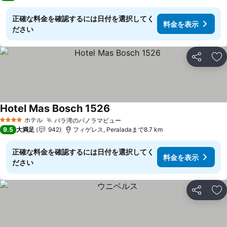
正確な料金を確認するには日付を選択してく
料金を表示
ださい
シェア
お
Hotel Mas Bosch 1526
料金を表示
ホテル
バラ湾のパノラマビュー
料金を表示
4 ホテルのランク
9.5
大満足
942
フィゲレス, Peraladaまで8.7 km
正確な料金を確認するには日付を選択してく
料金を表示
ださい
シェア
お