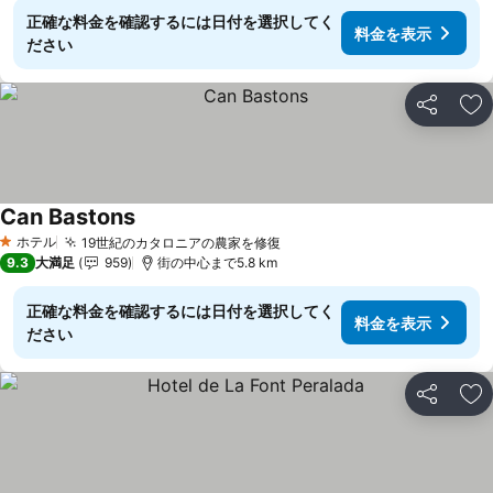
正確な料金を確認するには日付を選択してく
料金を表示
ださい
シェア
お
Can Bastons
料金を表示
ホテル
19世紀のカタロニアの農家を修復
料金を表示
1 ホテルのランク
9.3
大満足
959
街の中心まで5.8 km
正確な料金を確認するには日付を選択してく
料金を表示
ださい
シェア
お