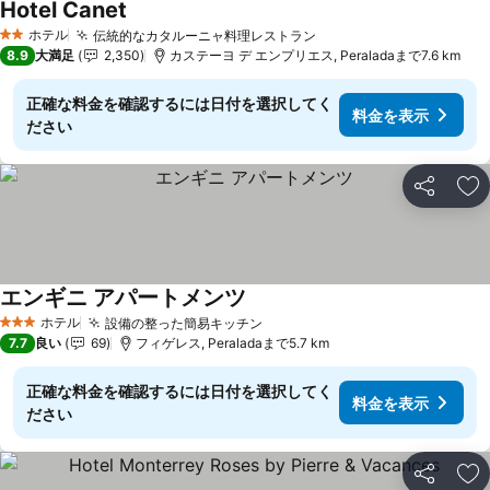
Hotel Canet
料金を表示
ホテル
伝統的なカタルーニャ料理レストラン
料金を表示
2 ホテルのランク
8.9
大満足
2,350
カステーヨ デ エンプリエス, Peraladaまで7.6 km
正確な料金を確認するには日付を選択してく
料金を表示
ださい
シェア
お
エンギニ アパートメンツ
料金を表示
ホテル
設備の整った簡易キッチン
料金を表示
3 ホテルのランク
7.7
良い
69
フィゲレス, Peraladaまで5.7 km
正確な料金を確認するには日付を選択してく
料金を表示
ださい
シェア
お