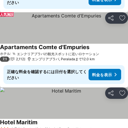
ださい
人気施設
シェア
お
Apartaments Comte d'Empuries
料金を表示
ホテル
エンクリアブラバの観光スポットに近いロケーション
料金を表示
7.1
2,112
エンプリアブラバ, Peraladaまで12.0 km
正確な料金を確認するには日付を選択してく
料金を表示
ださい
シェア
お
Hotel Maritim
料金を表示