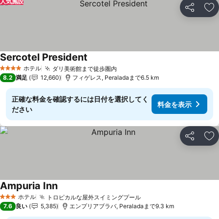
人気施設
シェア
お
Sercotel President
料金を表示
ホテル
ダリ美術館まで徒歩圏内
料金を表示
4 ホテルのランク
8.2
満足
12,660
フィゲレス, Peraladaまで6.5 km
正確な料金を確認するには日付を選択してく
料金を表示
ださい
シェア
お
Ampuria Inn
料金を表示
ホテル
トロピカルな屋外スイミングプール
料金を表示
3 ホテルのランク
7.6
良い
5,385
エンプリアブラバ, Peraladaまで9.3 km