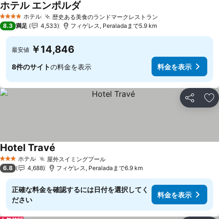
ホテル エンポルダ
料金を表示
ホテル
歴史ある美食のランドマークレストラン
料金を表示
4 ホテルのランク
8.3
満足
4,533
フィゲレス, Peraladaまで5.9 km
￥14,846
最安値
8件のサイト
の料金を表示
料金を表示
シェア
お
Hotel Travé
料金を表示
ホテル
屋外スイミングプール
料金を表示
3 ホテルのランク
6.8
4,688
フィゲレス, Peraladaまで6.9 km
正確な料金を確認するには日付を選択してく
料金を表示
ださい