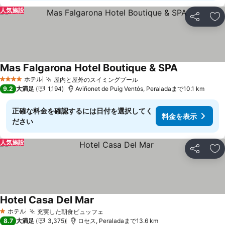
人気施設
シェア
お
Mas Falgarona Hotel Boutique & SPA
料金を表示
ホテル
屋内と屋外のスイミングプール
料金を表示
4 ホテルのランク
9.2
大満足
1,194
Aviñonet de Puig Ventós, Peraladaまで10.1 km
正確な料金を確認するには日付を選択してく
料金を表示
ださい
人気施設
シェア
お
Hotel Casa Del Mar
料金を表示
ホテル
充実した朝食ビュッフェ
料金を表示
1 ホテルのランク
8.7
大満足
3,375
ロセス, Peraladaまで13.6 km