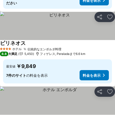
料金を表示
ださい
シェア
お
ピリネオス
料金を表示
ホテル
伝統的なエンポルダ料理
料金を表示
4 ホテルのランク
8.8
大満足
5,450
フィゲレス, Peraladaまで6.6 km
￥9,849
最安値
7件のサイト
の料金を表示
料金を表示
シェア
お