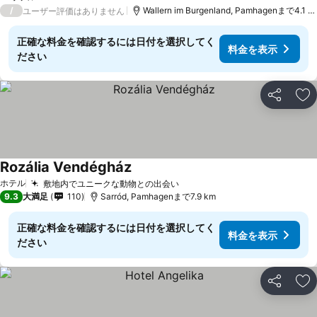
1 ホテルのランク
/
Wallern im Burgenland, Pamhagenまで4.1 k
ユーザー評価はありません
正確な料金を確認するには日付を選択してく
料金を表示
ださい
シェア
お
Rozália Vendégház
料金を表示
ホテル
敷地内でユニークな動物との出会い
料金を表示
9.3
大満足
110
Sarród, Pamhagenまで7.9 km
正確な料金を確認するには日付を選択してく
料金を表示
ださい
シェア
お