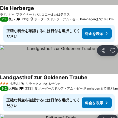
Die Herberge
料金を表示
ホテル
プライベートバルコニーまたはテラス
料金を表示
7.9
良い
219
ポーダースドルフ・アム・ゼー, Pamhagenまで18.8 km
正確な料金を確認するには日付を選択してく
料金を表示
ださい
シェア
お
Landgasthof zur Goldenen Traube
料金を表示
ホテル
リラックスできるサウナ
料金を表示
3 ホテルのランク
9.2
大満足
333
ポーダースドルフ・アム・ゼー, Pamhagenまで18.7 km
正確な料金を確認するには日付を選択してく
料金を表示
ださい