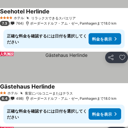
Seehotel Herlinde
料金を表示
ホテル
リラックスできるスパエリア
料金を表示
4 ホテルのランク
7.3
764
ポーダースドルフ・アム・ゼー, Pamhagenまで18.0 km
正確な料金を確認するには日付を選択してく
料金を表示
ださい
人気施設
シェア
お
Gästehaus Herlinde
料金を表示
ホテル
客室にバルコニーまたはテラス
料金を表示
2 ホテルのランク
6.4
498
ポーダースドルフ・アム・ゼー, Pamhagenまで18.0 km
正確な料金を確認するには日付を選択してく
料金を表示
ださい