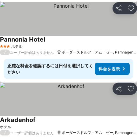
シェア
お
Pannonia Hotel
料金を表示
ホテル
3 ホテルのランク
/
ポーダースドルフ・アム・ゼー, Pamhagenまで
ユーザー評価はありません
正確な料金を確認するには日付を選択してく
料金を表示
ださい
シェア
お
Arkadenhof
料金を表示
ホテル
/
ポーダースドルフ・アム・ゼー, Pamhagenまで
ユーザー評価はありません