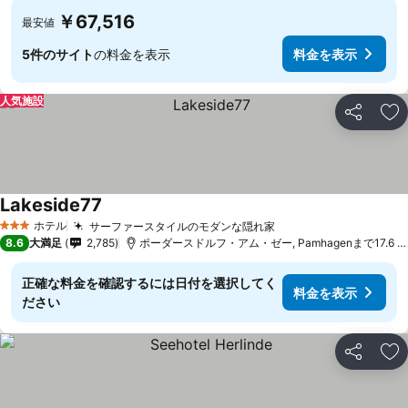
￥67,516
最安値
5件のサイト
の料金を表示
料金を表示
人気施設
シェア
お
Lakeside77
料金を表示
ホテル
サーファースタイルのモダンな隠れ家
料金を表示
3 ホテルのランク
8.6
大満足
2,785
ポーダースドルフ・アム・ゼー, Pamhagenまで17.6 k
正確な料金を確認するには日付を選択してく
料金を表示
ださい
シェア
お