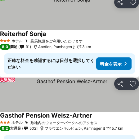
シェア
お
Reiterhof Sonja
料金を表示
ホテル
乗馬施設をご利用いただけます
料金を表示
3 ホテルのランク
8.0
満足
91
Apetlon, Pamhagenまで7.3 km
正確な料金を確認するには日付を選択してく
料金を表示
ださい
人気施設
シェア
お
Gasthof Pension Weisz-Artner
料金を表示
ホテル
敷地内のウォーターパークへのアクセス
料金を表示
3 ホテルのランク
9.2
大満足
502
フラウエンキルヒェン, Pamhagenまで15.7 km