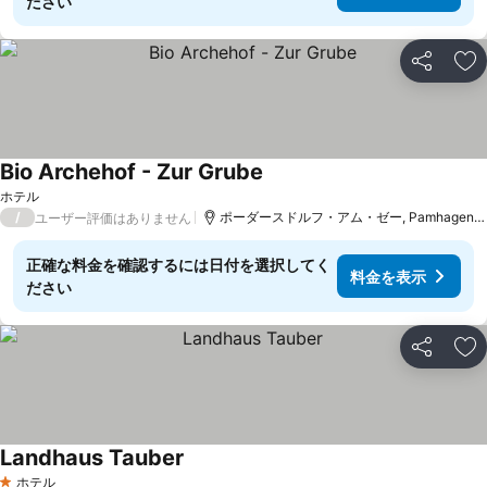
ださい
シェア
お
Bio Archehof - Zur Grube
料金を表示
ホテル
/
ポーダースドルフ・アム・ゼー, Pamhagenまで1
ユーザー評価はありません
正確な料金を確認するには日付を選択してく
料金を表示
ださい
シェア
お
Landhaus Tauber
料金を表示
ホテル