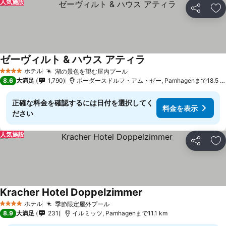
人気施設
シェア
お
ゼーヴィルト & ハウス アティラ
料金を表示
ホテル
湖の景色を望む屋内プール
料金を表示
4 ホテルのランク
8.6
大満足
1,790
ポーダースドルフ・アム・ゼー, Pamhagenまで18.5 k
正確な料金を確認するには日付を選択してく
料金を表示
ださい
人気施設
シェア
お
Kracher Hotel Doppelzimmer
料金を表示
ホテル
季節限定屋外プール
料金を表示
4 ホテルのランク
8.9
大満足
231
イルミッツ, Pamhagenまで11.1 km