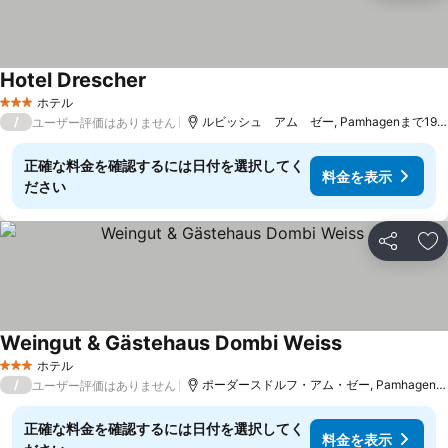
Hotel Drescher
料金を表示
ホテル
3 ホテルのランク
/
ルビッシュ アム ゼー, Pamhagenまで19.0
ユーザー評価はありません
正確な料金を確認するには日付を選択してく
料金を表示
ださい
シェア
お
Weingut & Gästehaus Dombi Weiss
料金を表示
ホテル
3 ホテルのランク
/
ポーダースドルフ・アム・ゼー, Pamhagenまで
ユーザー評価はありません
正確な料金を確認するには日付を選択してく
料金を表示