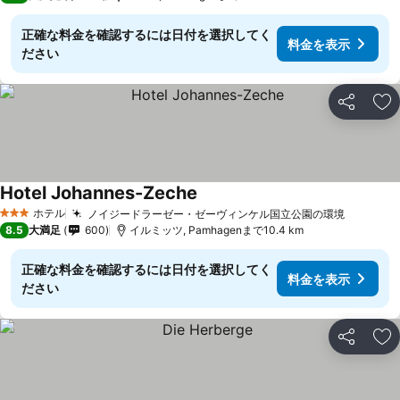
正確な料金を確認するには日付を選択してく
料金を表示
ださい
シェア
お
Hotel Johannes-Zeche
料金を表示
ホテル
ノイジードラーゼー・ゼーヴィンケル国立公園の環境
料金を
3 ホテルのランク
8.5
大満足
600
イルミッツ, Pamhagenまで10.4 km
正確な料金を確認するには日付を選択してく
料金を表示
ださい
シェア
お