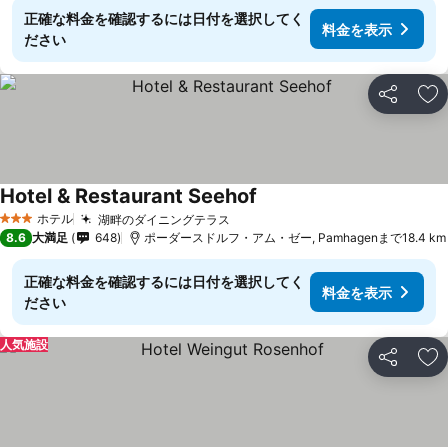
正確な料金を確認するには日付を選択してく
料金を表示
ださい
シェア
お
Hotel & Restaurant Seehof
料金を表示
ホテル
湖畔のダイニングテラス
料金を表示
3 ホテルのランク
8.6
大満足
648
ポーダースドルフ・アム・ゼー, Pamhagenまで18.4 km
正確な料金を確認するには日付を選択してく
料金を表示
ださい
人気施設
シェア
お