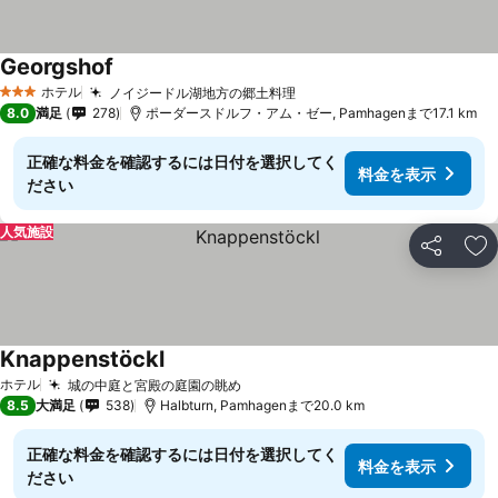
Georgshof
料金を表示
ホテル
ノイジードル湖地方の郷土料理
料金を表示
3 ホテルのランク
8.0
満足
278
ポーダースドルフ・アム・ゼー, Pamhagenまで17.1 km
正確な料金を確認するには日付を選択してく
料金を表示
ださい
人気施設
シェア
お
Knappenstöckl
料金を表示
ホテル
城の中庭と宮殿の庭園の眺め
料金を表示
8.5
大満足
538
Halbturn, Pamhagenまで20.0 km
正確な料金を確認するには日付を選択してく
料金を表示
ださい