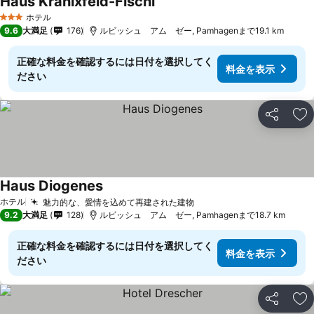
Haus Kranixfeld-Fischl
料金を表示
ホテル
3 ホテルのランク
9.6
大満足
176
ルビッシュ アム ゼー, Pamhagenまで19.1 km
正確な料金を確認するには日付を選択してく
料金を表示
ださい
シェア
お
Haus Diogenes
料金を表示
ホテル
魅力的な、愛情を込めて再建された建物
料金を表示
9.2
大満足
128
ルビッシュ アム ゼー, Pamhagenまで18.7 km
正確な料金を確認するには日付を選択してく
料金を表示
ださい
シェア
お