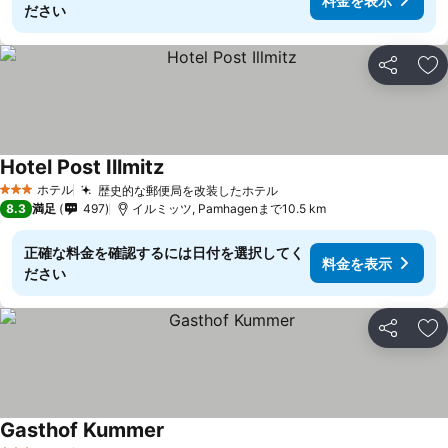
料金を表示
ださい
シェア
お
Hotel Post Illmitz
料金を表示
ホテル
歴史的な郵便局を改装したホテル
料金を表示
3 ホテルのランク
8.3
満足
497
イルミッツ, Pamhagenまで10.5 km
正確な料金を確認するには日付を選択してく
料金を表示
ださい
シェア
お
Gasthof Kummer
料金を表示