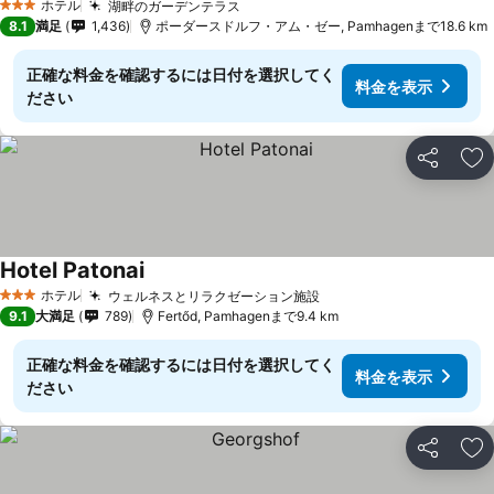
ホテル
湖畔のガーデンテラス
料金を表示
3 ホテルのランク
8.1
満足
1,436
ポーダースドルフ・アム・ゼー, Pamhagenまで18.6 km
正確な料金を確認するには日付を選択してく
料金を表示
ださい
シェア
お
Hotel Patonai
料金を表示
ホテル
ウェルネスとリラクゼーション施設
料金を表示
3 ホテルのランク
9.1
大満足
789
Fertőd, Pamhagenまで9.4 km
正確な料金を確認するには日付を選択してく
料金を表示
ださい
シェア
お