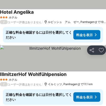
Hotel Angelika
料金を表示
ホテル
3 ホテルのランク
/
ルビッシュ アム ゼー, Pamhagenまで19.1 
ユーザー評価はありません
正確な料金を確認するには日付を選択してく
料金を表示
ださい
シェア
お
IllmitzerHof Wohlfühlpension
料金を表示
ホテル
3 ホテルのランク
/
イルミッツ, Pamhagenまで11.1 km
ユーザー評価はありません
正確な料金を確認するには日付を選択してく
料金を表示
ださい