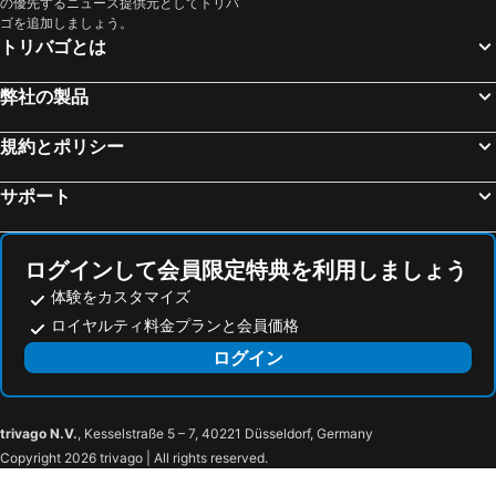
の優先するニュース提供元としてトリバ
プールバハ, pet friendly hotels
Fertőrákos, pet friendly hotels
ゴを追加しましょう。
トリバゴとは
Oberpullendorf, pet friendly hotels
Göttlesbrunn, pet friendly hotels
Klingenbach, pet friendly hotels
Kópháza, pet friendly hotels
弊社の製品
Pöttsching, pet friendly hotels
Jois, pet friendly hotels
規約とポリシー
Hundsheim, pet friendly hotels
Halbturn, pet friendly hotels
Lipót, pet friendly hotels
Fertőd, pet friendly hotels
サポート
Oslip, pet friendly hotels
Neudörfl, pet friendly hotels
Rojtokmuzsaj, pet friendly hotels
Enzersdorf a.d. Fischa, pet friendly hotels
ログインして会員限定特典を利用しましょう
体験をカスタマイズ
ロイヤルティ料金プランと会員価格
ログイン
trivago N.V.
, Kesselstraße 5 – 7, 40221 Düsseldorf, Germany
Copyright 2026 trivago | All rights reserved.