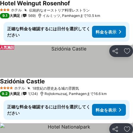
Hotel Weingut Rosenhof
料金を表示
ホテル
伝統的なオーストリア料理レストラン
料金を表示
3 ホテルのランク
9.1
大満足
569
イルミッツ, Pamhagenまで10.5 km
正確な料金を確認するには日付を選択してく
料金を表示
ださい
人気施設
シェア
お
Szidónia Castle
料金を表示
ホテル
18世紀の歴史ある城の雰囲気
料金を表示
4 ホテルのランク
9.2
大満足
1,124
Rojtokmuzsaj, Pamhagenまで16.6 km
正確な料金を確認するには日付を選択してく
料金を表示
ださい
シェア
お