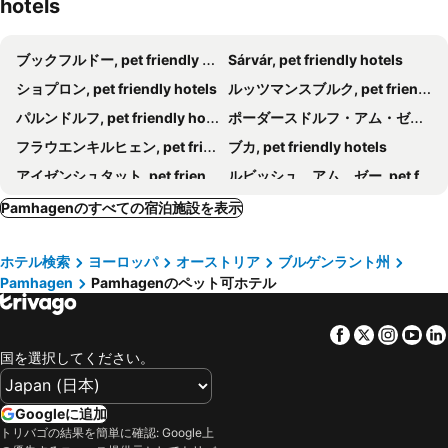
hotels
ブックフルドー, pet friendly hotels
Sárvár, pet friendly hotels
ショプロン, pet friendly hotels
ルッツマンスブルク, pet friendly hotels
パルンドルフ, pet friendly hotels
ポーダースドルフ・アム・ゼー, pet friendly hotels
フラウエンキルヒェン, pet friendly hotels
ブカ, pet friendly hotels
アイゼンシュタット, pet friendly hotels
ルビッシュ アム ゼー, pet friendly hotels
ルースト, pet friendly hotels
Kőszeg, pet friendly hotels
Pamhagenのすべての宿泊施設を表示
ノイジードル アム ゼー, pet friendly hotels
イルミッツ, pet friendly hotels
ホテル検索
ヨーロッパ
オーストリア
ブルゲンラント州
モションマジャローヴァール, pet friendly hotels
Hainburg an der Donau, pet friendly hotels
Pamhagen
Pamhagenのペット可ホテル
Petronell, pet friendly hotels
ゴルス, pet friendly hotels
Hegyeshalom, pet friendly hotels
ヴィンデン・アム・ゼー, pet friendly hotels
Facebook
Twitter
Insta
Yo
Neutal, pet friendly hotels
Bruck an der Leitha, pet friendly hotels
国を選択してください。
Hegykő, pet friendly hotels
Šamorín, pet friendly hotels
Csepreg, pet friendly hotels
Bad Sauerbrunn, pet friendly hotels
Googleに追加
トリバゴの結果を簡単に確認: Google上
Gramatneusiedl, pet friendly hotels
Breitenbrunn, pet friendly hotels