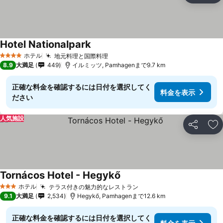
Hotel Nationalpark
料金を表示
ホテル
地元料理と国際料理
料金を表示
4 ホテルのランク
8.9
大満足
449
イルミッツ, Pamhagenまで9.7 km
正確な料金を確認するには日付を選択してく
料金を表示
ださい
人気施設
シェア
お
Tornácos Hotel - Hegykő
料金を表示
ホテル
テラス付きの魅力的なレストラン
料金を表示
3 ホテルのランク
9.1
大満足
2,534
Hegykő, Pamhagenまで12.6 km
正確な料金を確認するには日付を選択してく