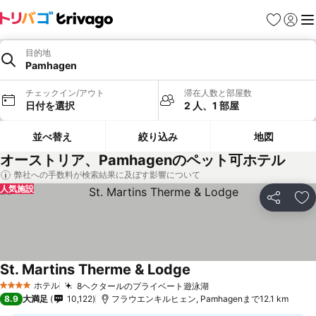
お気に入り
ログイ
メ
目的地
Pamhagen
チェックイン/アウト
滞在人数と部屋数
日付を選択
2 人、1 部屋
並べ替え
絞り込み
地図
オーストリア、Pamhagenのペット可ホテル
弊社への手数料が検索結果に及ぼす影響について
人気施設
シェア
お
St. Martins Therme & Lodge
料金を表示
ホテル
8ヘクタールのプライベート遊泳湖
料金を表示
4 ホテルのランク
8.9
大満足
10,122
フラウエンキルヒェン, Pamhagenまで12.1 km