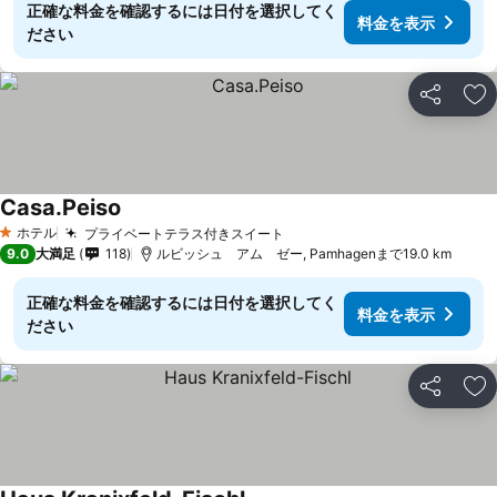
正確な料金を確認するには日付を選択してく
料金を表示
ださい
シェア
お
Casa.Peiso
料金を表示
ホテル
プライベートテラス付きスイート
料金を表示
1 ホテルのランク
9.0
大満足
118
ルビッシュ アム ゼー, Pamhagenまで19.0 km
正確な料金を確認するには日付を選択してく
料金を表示
ださい
シェア
お