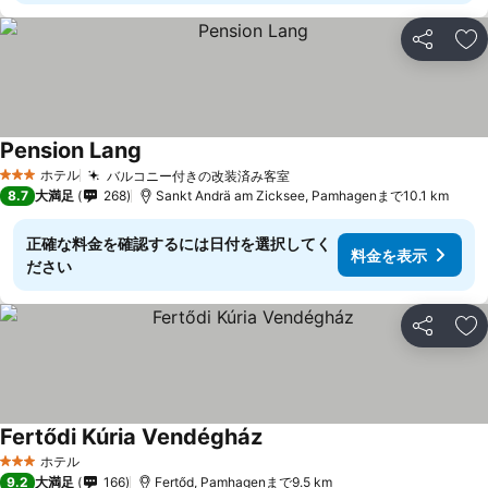
シェア
お
Pension Lang
料金を表示
ホテル
バルコニー付きの改装済み客室
料金を表示
3 ホテルのランク
8.7
大満足
268
Sankt Andrä am Zicksee, Pamhagenまで10.1 km
正確な料金を確認するには日付を選択してく
料金を表示
ださい
シェア
お
Fertődi Kúria Vendégház
料金を表示
ホテル
3 ホテルのランク
9.2
大満足
166
Fertőd, Pamhagenまで9.5 km