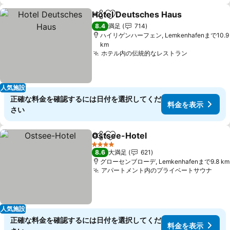
Hotel Deutsches Haus
シェア
お気に入りに追加
料
8.4
満足
714
ハイリゲンハーフェン, Lemkenhafenまで10.9
km
ホテル内の伝統的なレストラン
料金を表示
人気施設
正確な料金を確認するには日付を選択してくだ
料金を表示
さい
Ostsee-Hotel
シェア
お気に入りに追加
料金を表示
4 ホテルのランク
8.6
大満足
621
グローセンブローデ, Lemkenhafenまで9.8 km
アパートメント内のプライベートサウナ
料金
人気施設
正確な料金を確認するには日付を選択してくだ
料金を表示