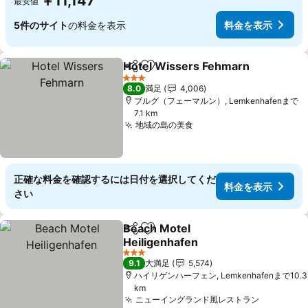
￥11,147
最安値
5件のサイト
の料金を表示
料金を表示
Hotel Wissers Fehmarn
シェア
お気に入りに追加
料
3 ホテルのランク
8.0
満足
4,006
ブルグ（フェーマルン）, Lemkenhafenまで
7.1 km
地域の島の美食
料金を表示
正確な料金を確認するには日付を選択してくだ
料金を表示
さい
Beach Motel
シェア
お気に入りに追加
Heiligenhafen
料金を表示
3 ホテルのランク
9.1
大満足
5,574
ハイリゲンハーフェン, Lemkenhafenまで10.3
km
ニューイングランド風レストラン
料金を表