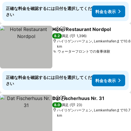
正確な料金を確認するには日付を選択してくだ
料金を表示
さい
Hotel Restaurant Nordpol
シェア
お気に入りに追加
8.2
満足
1,396
ハイリゲンハーフェン, Lemkenhafenまで10.6
km
ウォーターフロントでの食事体験
料金を表
正確な料金を確認するには日付を選択してくだ
料金を表示
さい
Dat Fischerhuus Nr. 31
シェア
お気に入りに追加
料
8.0
満足
23
ハイリゲンハーフェン, Lemkenhafenまで10.7
km