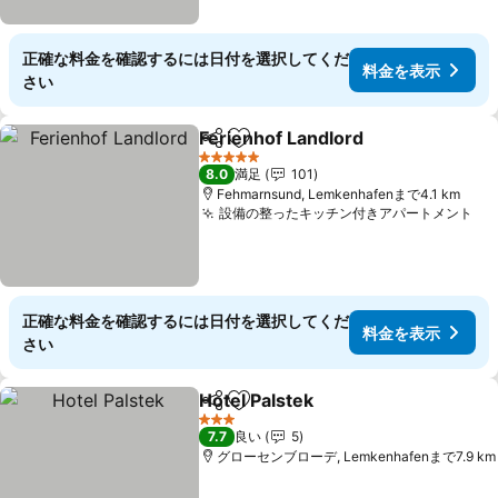
正確な料金を確認するには日付を選択してくだ
料金を表示
さい
Ferienhof Landlord
シェア
お気に入りに追加
料金を
5 ホテルのランク
8.0
満足
101
Fehmarnsund, Lemkenhafenまで4.1 km
設備の整ったキッチン付きアパートメント
料
正確な料金を確認するには日付を選択してくだ
料金を表示
さい
Hotel Palstek
シェア
お気に入りに追加
料金を表示
3 ホテルのランク
7.7
良い
5
グローセンブローデ, Lemkenhafenまで7.9 km