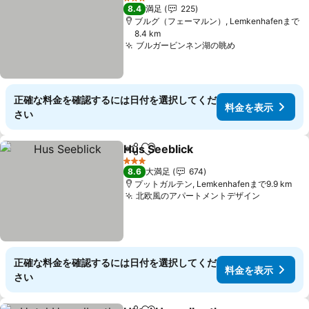
3 ホテルのランク
8.4
満足
225
ブルグ（フェーマルン）, Lemkenhafenまで
8.4 km
ブルガービンネン湖の眺め
料金を表示
正確な料金を確認するには日付を選択してくだ
料金を表示
さい
Hus Seeblick
シェア
お気に入りに追加
料金を表示
3 ホテルのランク
8.6
大満足
674
プットガルテン, Lemkenhafenまで9.9 km
北欧風のアパートメントデザイン
料金を表
正確な料金を確認するには日付を選択してくだ
料金を表示
さい