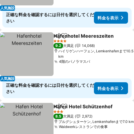
人気施設
正確な料金を確認するには日付を選択してくだ
料金を表示
さい
Hafenhotel Meereszeiten
シェア
お気に入りに追加
4 ホテルのランク
9.2
大満足
14,068
ハイリゲンハーフェン, Lemkenhafenまで10.5
km
4階のパノラマスパ
料金を表示
人気施設
正確な料金を確認するには日付を選択してくだ
料金を表示
さい
Hafen Hotel Schützenhof
シェア
お気に入りに追加
3 ホテルのランク
8.5
大満足
2,972
ブルグシュターケン, Lemkenhafenまで7.0 km
Waidwerkレストランでの食事
料金を表示