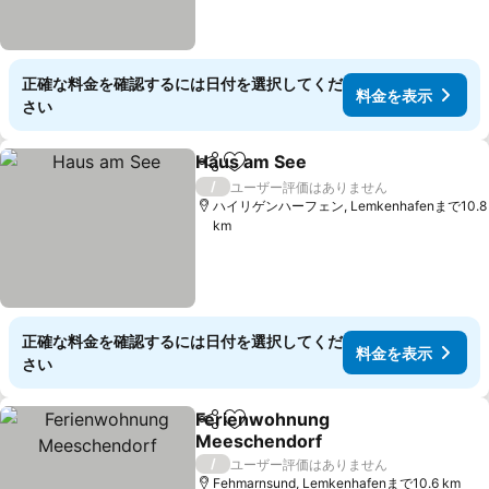
正確な料金を確認するには日付を選択してくだ
料金を表示
さい
Haus am See
シェア
お気に入りに追加
料金を表示
/
ユーザー評価はありません
ハイリゲンハーフェン, Lemkenhafenまで10.8
km
正確な料金を確認するには日付を選択してくだ
料金を表示
さい
Ferienwohnung
シェア
お気に入りに追加
Meeschendorf
料金を表示
/
ユーザー評価はありません
Fehmarnsund, Lemkenhafenまで10.6 km