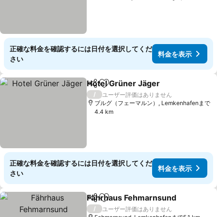
正確な料金を確認するには日付を選択してくだ
料金を表示
さい
Hotel Grüner Jäger
シェア
お気に入りに追加
料金を
/
ユーザー評価はありません
ブルグ（フェーマルン）, Lemkenhafenまで
4.4 km
正確な料金を確認するには日付を選択してくだ
料金を表示
さい
Fährhaus Fehmarnsund
シェア
お気に入りに追加
料
/
ユーザー評価はありません