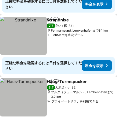
正確な料金を確認するには日付を選択してくだ
料金を表示
さい
Strandnixe
シェア
お気に入りに追加
料金を表示
7.7
良い
34
Fehmarnsund, Lemkenhafenまで8.1 km
FehMare海水波プール
料金を表示
正確な料金を確認するには日付を選択してくだ
料金を表示
さい
Haus-Turmspucker
シェア
お気に入りに追加
料金を
8.7
大満足
32
ブルグ（フェーマルン）, Lemkenhafenまで
3.2 km
プライベートサウナを利用できる
料金を表