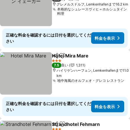
グレメルスドルフ, Lemkenhafenまで16.2 km
本格的なシュレースヴィヒ＝ホルシュタイン
料理
正確な料金を確認するには日付を選択してくだ
料金を表示
さい
Hotel Mira Mare
シェア
お気に入りに追加
料金を表
3 ホテルのランク
7.5
良い
1,311
ハイリゲンハーフェン, Lemkenhafenまで11.0
km
地中海風のオルフェオ・グレコ レストラン
料
正確な料金を確認するには日付を選択してくだ
料金を表示
さい
Strandhotel Fehmarn
シェア
お気に入りに追加
料金