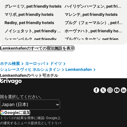
グレーミツ, pet friendly hotels
ハイリゲンハーフェン, pet friendly hotels
マリボ, pet friendly hotels
マレンテ, pet friendly hotels
Rødby, pet friendly hotels
ブルグ（フェーマルン）, pet friendly hotels
ノイシュタット, pet friendly hotels
ホーヴァハト, pet friendly hotels
シェーンベルク, pet friendly hotels
ブルグシュターケン, pet friendly hotels
Fehmarnsund, pet friendly hotels
オイティン, pet friendly hotels
Lemkenhafenのすべての宿泊施設を表示
プットガルテン, pet friendly hotels
グレメルスドルフ, pet friendly hotels
ホテル検索
ヨーロッパ
ドイツ
ダーメ, pet friendly hotels
グローセンブローデ, pet friendly hotels
シュレースヴィヒ ホルシュタイン
Lemkenhafen
オルデンブルク イン ホルシュタイン, pet friendly hotels
リュチェンブルグ, pet friendly hotels
Lemkenhafenのペット可ホテル
Humble, pet friendly hotels
ヴァンゲルス, pet friendly hotels
ケレンフーゼン, pet friendly hotels
Holeby, pet friendly hotels
Facebook
Twitter
Insta
Yo
国を選択してください。
ジークスドルフ, pet friendly hotels
Heringsdorf, pet friendly hotels
Panker, pet friendly hotels
ライプスドルフ, pet friendly hotels
Googleに追加
Kirchnüchel, pet friendly hotels
シュヴァートブック, pet friendly hotels
トリバゴの結果を簡単に確認: Google上
Süsel, pet friendly hotels
Sulsdorf, pet friendly hotels
の優先するニュース提供元としてトリバ