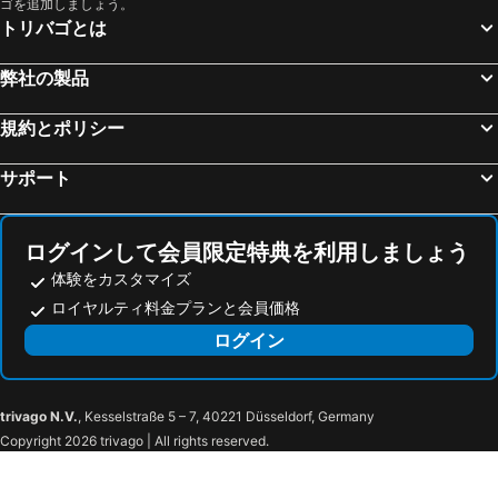
ゴを追加しましょう。
Nysted, pet friendly hotels
Nakskov, pet friendly hotels
トリバゴとは
Petersdorf, pet friendly hotels
Altenkrempe, pet friendly hotels
Orth, pet friendly hotels
Schashagen, pet friendly hotels
弊社の製品
Behrensdorf, pet friendly hotels
Bagenkop, pet friendly hotels
規約とポリシー
Manhagen, pet friendly hotels
Dannau, pet friendly hotels
Fahren, pet friendly hotels
Hohenfelde, pet friendly hotels
サポート
Lensahn, pet friendly hotels
Damlos, pet friendly hotels
ログインして会員限定特典を利用しましょう
体験をカスタマイズ
ロイヤルティ料金プランと会員価格
ログイン
trivago N.V.
, Kesselstraße 5 – 7, 40221 Düsseldorf, Germany
Copyright 2026 trivago | All rights reserved.