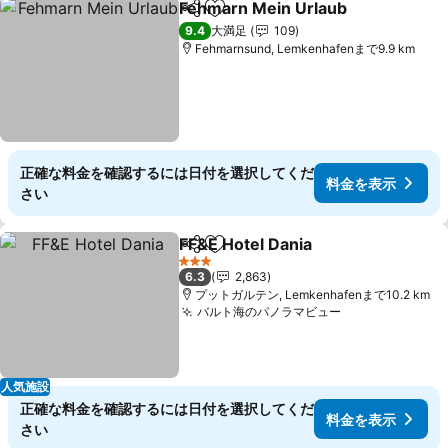
Fehmarn Mein Urlaub
シェア
お気に入りに追加
料金
9.4
大満足
109
Fehmarnsund, Lemkenhafenまで9.9 km
正確な料金を確認するには日付を選択してくだ
料金を表示
さい
FF&E Hotel Dania
シェア
お気に入りに追加
料金を表
3 ホテルのランク
6.3
2,863
プットガルテン, Lemkenhafenまで10.2 km
バルト海のパノラマビュー
料金を表示
人気施設
正確な料金を確認するには日付を選択してくだ
料金を表示
さい