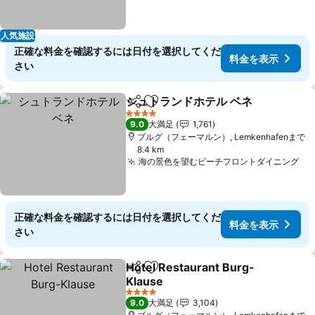
人気施設
正確な料金を確認するには日付を選択してくだ
料金を表示
さい
シュトランドホテル ベネ
シェア
お気に入りに追加
料
4 ホテルのランク
9.0
大満足
1,761
ブルグ（フェーマルン）, Lemkenhafenまで
8.4 km
海の景色を望むビーチフロントダイニング
料
正確な料金を確認するには日付を選択してくだ
料金を表示
さい
Hotel Restaurant Burg-
シェア
お気に入りに追加
Klause
料金を表示
4 ホテルのランク
9.0
大満足
3,104