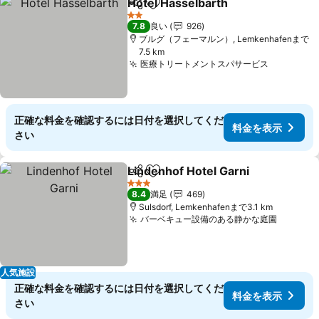
Hotel Hasselbarth
シェア
お気に入りに追加
料金を表
2 ホテルのランク
7.8
良い
926
ブルグ（フェーマルン）, Lemkenhafenまで
7.5 km
医療トリートメントスパサービス
料金を表
正確な料金を確認するには日付を選択してくだ
料金を表示
さい
Lindenhof Hotel Garni
シェア
お気に入りに追加
料金
3 ホテルのランク
8.4
満足
469
Sulsdorf, Lemkenhafenまで3.1 km
バーベキュー設備のある静かな庭園
料金を
人気施設
正確な料金を確認するには日付を選択してくだ
料金を表示
さい