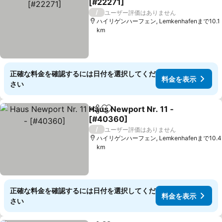
[#22271]
料金を表示
/
ユーザー評価はありません
ハイリゲンハーフェン, Lemkenhafenまで10.1
km
正確な料金を確認するには日付を選択してくだ
料金を表示
さい
Haus Newport Nr. 11 -
シェア
お気に入りに追加
[#40360]
料金を表示
/
ユーザー評価はありません
ハイリゲンハーフェン, Lemkenhafenまで10.4
km
正確な料金を確認するには日付を選択してくだ
料金を表示
さい