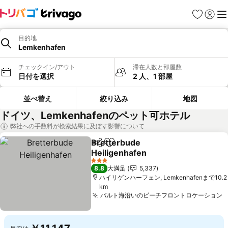
お気に入り
ログイ
メ
目的地
Lemkenhafen
チェックイン/アウト
滞在人数と部屋数
日付を選択
2 人、1 部屋
並べ替え
絞り込み
地図
ドイツ、Lemkenhafenのペット可ホテル
弊社への手数料が検索結果に及ぼす影響について
Bretterbude
シェア
お気に入りに追加
Heiligenhafen
料金を表示
3 ホテルのランク
8.8
大満足
5,337
ハイリゲンハーフェン, Lemkenhafenまで10.2
km
バルト海沿いのビーチフロントロケーション