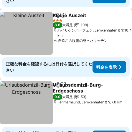
さい
Kleine Auszeit
シェア
お気に入りに追加
料金を表示
3 ホテルのランク
8.6
大満足
109
ハイリゲンハーフェン, Lemkenhafenまで10.4
km
自炊用の設備の整ったキッチン
料金を表示
正確な料金を確認するには日付を選択してくだ
料金を表示
さい
Urlaubsdomizil-Burg-
シェア
お気に入りに追加
Erdgeschoss
料金を表示
9.0
大満足
53
Fehmarnsund, Lemkenhafenまで7.0 km