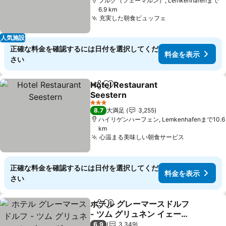
ブルグ（フェーマルン）, Lemkenhafenまで
6.9 km
充実した朝食ビュッフェ
料金を表示
人気施設
正確な料金を確認するには日付を選択してくだ
料金を表示
さい
Hotel Restaurant
シェア
お気に入りに追加
Seestern
料金を表示
3 ホテルのランク
8.7
大満足
3,255
ハイリゲンハーフェン, Lemkenhafenまで10.6
km
心温まる美味しい朝食サービス
料金を表示
正確な料金を確認するには日付を選択してくだ
料金を表示
さい
ホテル グレーマースドルフ
シェア
お気に入りに追加
- ツム グリュネン イェーガ
ー
料金を表示
6.9
3,349