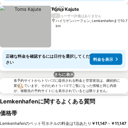
Toms Kajute
シェア
お気に入りに追加
料金を表示
/
ユーザー評価はありません
ハイリゲンハーフェン, Lemkenhafenまで10.7
km
正確な料金を確認するには日付を選択してくだ
料金を表示
さい
さらに表示
各予約サイトからトリバゴに提供される料金と空室状況は、継続的に
変化しています。そのためトリバゴでご覧になった情報と同じ内容
が、移動先の予約サイトにも表示されているとは限りません。
Lemkenhafenに関するよくある質問
価格帯
Lemkenhafenのペット可ホテルの料金は1泊あたり
‎￥11,147
～
‎￥11,147