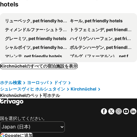
hotels
リューベック, pet friendly hotels
キール, pet friendly hotels
ティメンドルファー･シュトラント, pet friendly hotels
トラフェミュンデ, pet friendly hotels
グレーミツ, pet friendly hotels
ハイリゲンハーフェン, pet friendly hotels
シャルボイツ, pet friendly hotels
ボルテンハーゲン, pet friendly hotels
マレンテ, pet friendly hotels
ブルグ（フェーマルン）, pet friendly hotels
ノイシュタット, pet friendly hotels
ホーヴァハト, pet friendly hotels
Kirchnüchelのすべての宿泊施設を表示
ノイミュンスター, pet friendly hotels
シェーンベルク, pet friendly hotels
ホテル検索
ヨーロッパ
ドイツ
プレーン, pet friendly hotels
Altenholz, pet friendly hotels
シュレースヴィヒ ホルシュタイン
Kirchnüchel
バートオルデスロー, pet friendly hotels
ブルグシュターケン, pet friendly hotels
Kirchnüchelのペット可ホテル
バートゼーゲベルク, pet friendly hotels
Fehmarnsund, pet friendly hotels
オイティン, pet friendly hotels
プットガルテン, pet friendly hotels
Facebook
Twitter
Insta
Yo
国を選択してください。
シュトッケルスドルフ, pet friendly hotels
Ratekau, pet friendly hotels
ニーンドルフ・バイ・シューエンベルグ, pet friendly hotels
Strande, pet friendly hotels
Googleに追加
グレメルスドルフ, pet friendly hotels
Wohlenberg, pet friendly hotels