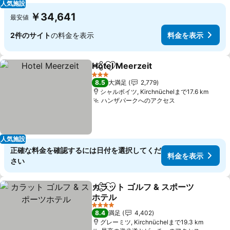
人気施設
￥34,641
最安値
2件のサイト
の料金を表示
料金を表示
Hotel Meerzeit
シェア
お気に入りに追加
3 ホテルのランク
8.5
大満足
2,779
シャルボイツ, Kirchnüchelまで17.6 km
ハンザパークへのアクセス
人気施設
正確な料金を確認するには日付を選択してくだ
料金を表示
さい
カラット ゴルフ & スポーツ
シェア
お気に入りに追加
ホテル
4 ホテルのランク
8.4
満足
4,402
グレーミツ, Kirchnüchelまで19.3 km