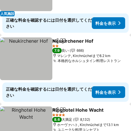
人気施設
正確な料金を確認するには日付を選択してくだ
料金を表示
さい
Neukirchener Hof
シェア
お気に入りに追加
2 ホテルのランク
7.9
良い
666
マレンテ, Kirchnüchelまで8.2 km
本格的なホルシュタイン料理レストラン
正確な料金を確認するには日付を選択してくだ
料金を表示
さい
Ringhotel Hohe Wacht
シェア
お気に入りに追加
4 ホテルのランク
8.6
大満足
8,132
ホーヴァハト, Kirchnüchelまで13.1 km
ユニークな料理コンセプト