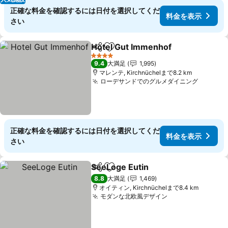
正確な料金を確認するには日付を選択してくだ
料金を表示
さい
Hotel Gut Immenhof
シェア
お気に入りに追加
4 ホテルのランク
9.4
大満足
1,995
マレンテ, Kirchnüchelまで8.2 km
ローデサンドでのグルメダイニング
正確な料金を確認するには日付を選択してくだ
料金を表示
さい
SeeLoge Eutin
シェア
お気に入りに追加
8.8
大満足
1,469
オイティン, Kirchnüchelまで8.4 km
モダンな北欧風デザイン