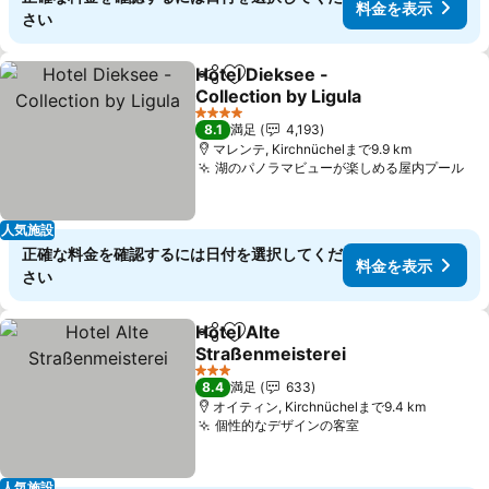
料金を表示
さい
Hotel Dieksee -
シェア
お気に入りに追加
Collection by Ligula
4 ホテルのランク
8.1
満足
4,193
マレンテ, Kirchnüchelまで9.9 km
湖のパノラマビューが楽しめる屋内プール
人気施設
正確な料金を確認するには日付を選択してくだ
料金を表示
さい
Hotel Alte
シェア
お気に入りに追加
Straßenmeisterei
3 ホテルのランク
8.4
満足
633
オイティン, Kirchnüchelまで9.4 km
個性的なデザインの客室
人気施設