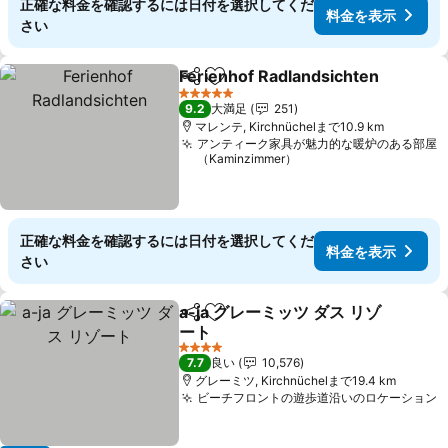
正確な料金を確認するには日付を選択してくだ
料金を表示
さい
Ferienhof Radlandsichten
シェア
お気に入りに追加
5 ホテルのランク
9.2
大満足
251
マレンテ, Kirchnüchelまで10.9 km
アンティーク家具が魅力的な暖炉のある部屋
（Kaminzimmer）
正確な料金を確認するには日付を選択してくだ
料金を表示
さい
a-ja グレーミッツ ダス リゾ
シェア
お気に入りに追加
ート
4 ホテルのランク
7.7
良い
10,576
グレーミツ, Kirchnüchelまで19.4 km
ビーチフロントの遊歩道沿いのロケーション