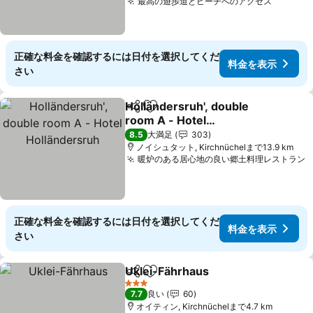
最高の遊歩道とビーチへのアクセス
正確な料金を確認するには日付を選択してくだ
料金を表示
さい
Holländersruh', double
シェア
お気に入りに追加
room A - Hotel
Holländersruh
8.5
大満足
303
ノイシュタット, Kirchnüchelまで13.9 km
暖炉のある居心地の良い郷土料理レストラン
正確な料金を確認するには日付を選択してくだ
料金を表示
さい
Uklei-Fährhaus
シェア
お気に入りに追加
3 ホテルのランク
7.7
良い
60
オイティン, Kirchnüchelまで4.7 km