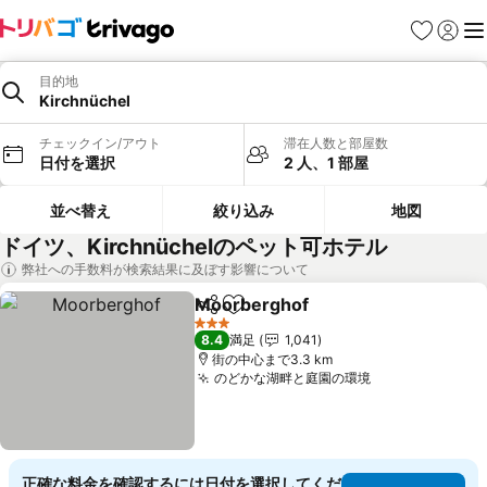
お気に入り
ログイ
メ
目的地
Kirchnüchel
チェックイン/アウト
滞在人数と部屋数
日付を選択
2 人、1 部屋
並べ替え
絞り込み
地図
ドイツ、Kirchnüchelのペット可ホテル
弊社への手数料が検索結果に及ぼす影響について
Moorberghof
シェア
お気に入りに追加
3 ホテルのランク
8.4
満足
1,041
街の中心まで3.3 km
のどかな湖畔と庭園の環境
正確な料金を確認するには日付を選択してくだ