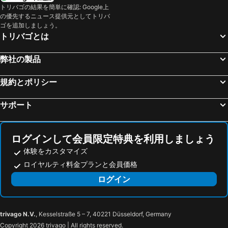
トリバゴの結果を簡単に確認: Google上
カルクホルスト, pet friendly hotels
ダーメ, pet friendly hotels
の優先するニュース提供元としてトリバ
ゴを追加しましょう。
グローセンブローデ, pet friendly hotels
オルデンブルク イン ホルシュタイン, pet friendly hotels
トリバゴとは
オーストゼーバートラーベ, pet friendly hotels
リュチェンブルグ, pet friendly hotels
ヴァンゲルス, pet friendly hotels
ケレンフーゼン, pet friendly hotels
弊社の製品
ジークスドルフ, pet friendly hotels
Fredesdorf, pet friendly hotels
規約とポリシー
Moor-Rolofshagen, pet friendly hotels
バート シュバルタウ, pet friendly hotels
アシェベルク, pet friendly hotels
ベーズドルフ, pet friendly hotels
サポート
Groß Sarau, pet friendly hotels
Heringsdorf, pet friendly hotels
ログインして会員限定特典を利用しましょう
体験をカスタマイズ
ロイヤルティ料金プランと会員価格
ログイン
trivago N.V.
, Kesselstraße 5 – 7, 40221 Düsseldorf, Germany
Copyright 2026 trivago | All rights reserved.