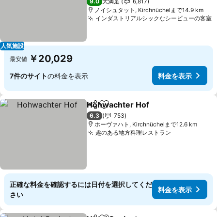
9.0
大満足
6,817
ノイシュタット, Kirchnüchelまで14.9 km
インダストリアルシックなシービューの客室
人気施設
￥20,029
最安値
7件のサイト
の料金を表示
料金を表示
Hohwachter Hof
シェア
お気に入りに追加
6.3
753
ホーヴァハト, Kirchnüchelまで12.6 km
趣のある地方料理レストラン
正確な料金を確認するには日付を選択してくだ
料金を表示
さい