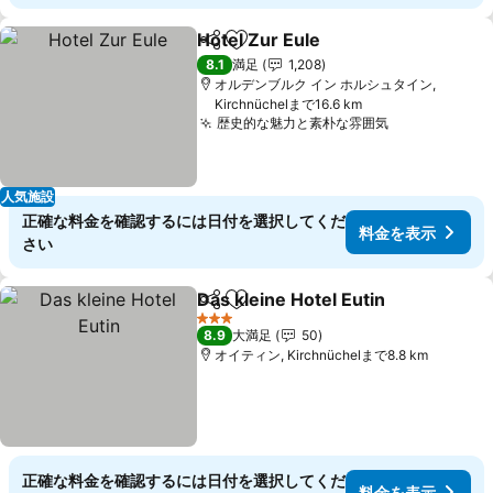
Hotel Zur Eule
シェア
お気に入りに追加
8.1
満足
1,208
オルデンブルク イン ホルシュタイン,
Kirchnüchelまで16.6 km
歴史的な魅力と素朴な雰囲気
人気施設
正確な料金を確認するには日付を選択してくだ
料金を表示
さい
Das kleine Hotel Eutin
シェア
お気に入りに追加
3 ホテルのランク
8.9
大満足
50
オイティン, Kirchnüchelまで8.8 km
正確な料金を確認するには日付を選択してくだ
料金を表示