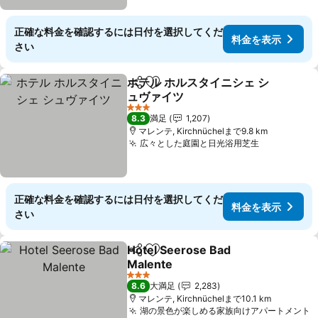
正確な料金を確認するには日付を選択してくだ
料金を表示
さい
ホテル ホルスタイニシェ シ
シェア
お気に入りに追加
ュヴァイツ
3 ホテルのランク
8.3
満足
1,207
マレンテ, Kirchnüchelまで9.8 km
広々とした庭園と日光浴用芝生
正確な料金を確認するには日付を選択してくだ
料金を表示
さい
Hotel Seerose Bad
シェア
お気に入りに追加
Malente
3 ホテルのランク
8.6
大満足
2,283
マレンテ, Kirchnüchelまで10.1 km
湖の景色が楽しめる家族向けアパートメント