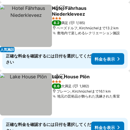
Hotel Fährhaus
シェア
お気に入りに追加
Niederkleveez
3 ホテルのランク
8.2
満足
1,185
ベーズドルフ, Kirchnüchelまで13.2 km
敷地内で楽しめるレクリエーション施設
人気施設
正確な料金を確認するには日付を選択してくだ
料金を表示
さい
Lake House Plön
シェア
お気に入りに追加
3 ホテルのランク
8.6
大満足
1,982
プレーン, Kirchnüchelまで16.1 km
地元の芸術品が飾られた洗練された客室
正確な料金を確認するには日付を選択してくだ
料金を表示