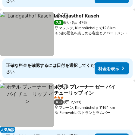
さい
Landgasthof Kasch
シェア
お気に入りに追加
7.8
良い
476
マレンテ, Kirchnüchelまで12.8 km
湖の景色を楽しめる客室とアパートメント
正確な料金を確認するには日付を選択してくだ
料金を表示
さい
ホテル プレーナー ゼー バイ
シェア
お気に入りに追加
チューリップ イン
3 ホテルのランク
6.8
2,531
プレーン, Kirchnüchelまで16.1 km
Fernwehレストランとラムバー
人気施設