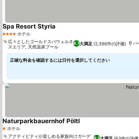
Spa Resort Styria
料金を表示
ホテル
4 ホテルのランク
広々としたゴールドスパウェルネ
大満足
(2,396件の評価)
8.7
バー
スエリア, 天然温泉プール
料金を表示
正確な料金を確認するには日付を選択してください
Naturparkbauernhof Pöltl
料金を表示
ホテル
1 ホテルのランク
アクティビティが楽しめる家族向けガーデ
大満足
(63件の評価
9.3