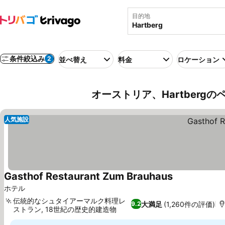
目的地
条件絞込み
2
並べ替え
料金
ロケーション
オーストリア、Hartberg
人気施設
Gasthof Restaurant Zum Brauhaus
料金を表示
ホテル
伝統的なシュタイアーマルク料理レ
大満足
(1,260件の評価)
9.2
ストラン, 18世紀の歴史的建造物
料金を表示