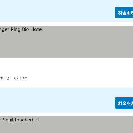
料金を
の中心まで2.2 km
料金を