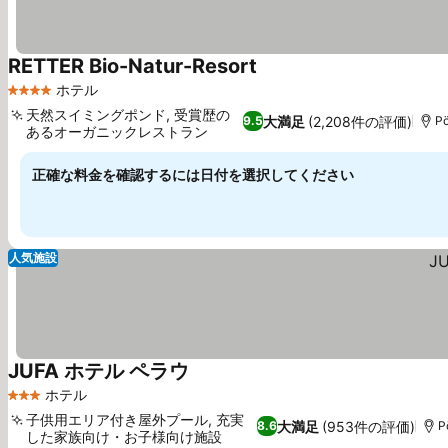
RETTER Bio-Natur-Resort
料金を表示
ホテル
4 ホテルのランク
天然スイミングポンド, 受賞歴の
大満足
(2,208件の評価)
9.5
Pö
あるオーガニックレストラン
料金を表示
正確な料金を確認するには日付を選択してください
人気施設
JUFA ホテル ペラウ
料金を表示
ホテル
3 ホテルのランク
子供用エリア付き屋外プール, 充実
大満足
(953件の評価)
8.6
P
した家族向け・お子様向け施設