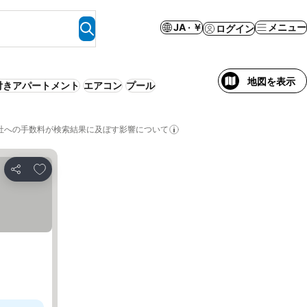
JA · ￥
メニュー
ログイン
地図を表示
付きアパートメント
エアコン
プール
社への手数料が検索結果に及ぼす影響について
お気に入りに追加
シェア