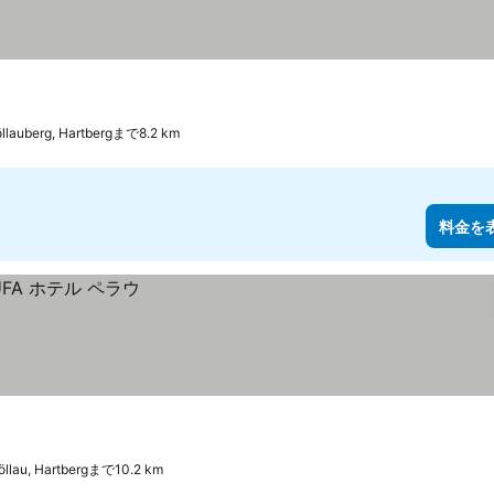
llauberg, Hartbergまで8.2 km
料金を
öllau, Hartbergまで10.2 km