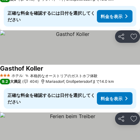
正確な料金を確認するには日付を選択してく
料金を表示
ださい
シェア
お
Gasthof Koller
料金を表示
ホテル
本格的なオーストリアのガストホフ体験
料金を表示
3 ホテルのランク
9.2
大満足
404
Mariasdorf, Großpetersdorfまで14.0 km
正確な料金を確認するには日付を選択してく
料金を表示
ださい
シェア
お