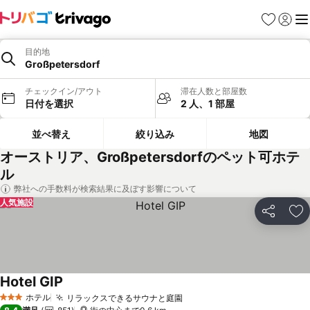
お気に入り
ログイ
メ
目的地
Großpetersdorf
チェックイン/アウト
滞在人数と部屋数
日付を選択
2 人、1 部屋
並べ替え
絞り込み
地図
オーストリア、Großpetersdorfのペット可ホテ
ル
弊社への手数料が検索結果に及ぼす影響について
人気施設
シェア
お
Hotel GIP
料金を表示
ホテル
リラックスできるサウナと庭園
料金を表示
3 ホテルのランク