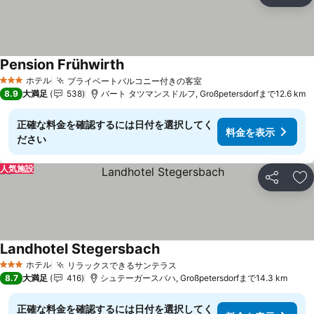
お
Pension Frühwirth
料金を表示
ホテル
プライベートバルコニー付きの客室
料金を表示
3 ホテルのランク
8.9
大満足
538
バート タツマンスドルフ, Großpetersdorfまで12.6 km
正確な料金を確認するには日付を選択してく
料金を表示
ださい
人気施設
シェア
お
Landhotel Stegersbach
料金を表示
ホテル
リラックスできるサンテラス
料金を表示
3 ホテルのランク
8.7
大満足
416
シュテーガースバハ, Großpetersdorfまで14.3 km
正確な料金を確認するには日付を選択してく