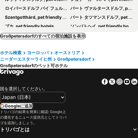
ロイパースドルフ バイ フュルステンフェルト, pet friendly hotels
バート ヴァルタースドルフ, pet friendly hotels
Szentgotthárd, pet friendly hotels
バート タツマンスドルフ, pet friendly hotels
ブカ, pet friendly hotels
ソンバトヘイ, pet friendly hotels
Kőszeg, pet friendly hotels
Stubenberg am See, pet friendly hotels
Großpetersdorfのすべての宿泊施設を表示
Fürstenfeld, pet friendly hotels
Güssing, pet friendly hotels
ホテル検索
ヨーロッパ
オーストリア
Wenigzell, pet friendly hotels
Pöllauberg, pet friendly hotels
ニーダーエスターライヒ州
Großpetersdorf
Neutal, pet friendly hotels
Jennersdorf, pet friendly hotels
Großpetersdorfのペット可ホテル
Riegersburg, pet friendly hotels
Feldbach, pet friendly hotels
Sankt Martin an der Raab, pet friendly hotels
Birkfeld, pet friendly hotels
Facebook
Twitter
Insta
Yo
国を選択してください。
Hartberg, pet friendly hotels
Bad Schönau, pet friendly hotels
Burgau, pet friendly hotels
Güttenbach, pet friendly hotels
Googleに追加
Őriszentpéter, pet friendly hotels
Rudersdorf, pet friendly hotels
トリバゴの結果を簡単に確認: Google上
Hofkirchen bei Hartberg, pet friendly hotels
Mönichwald, pet friendly hotels
の優先するニュース提供元としてトリバ
ゴを追加しましょう。
Mönichkirchen, pet friendly hotels
Unterlamm, pet friendly hotels
トリバゴとは
Pöllau, pet friendly hotels
Csepreg, pet friendly hotels