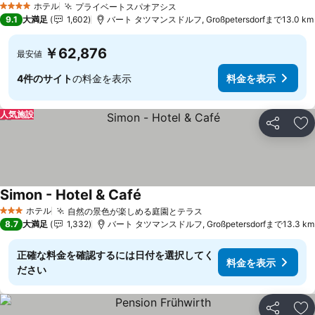
ホテル
プライベートスパオアシス
料金を表示
4 ホテルのランク
9.1
大満足
1,602
バート タツマンスドルフ, Großpetersdorfまで13.0 km
￥62,876
最安値
4件のサイト
の料金を表示
料金を表示
人気施設
シェア
お
Simon - Hotel & Café
料金を表示
ホテル
自然の景色が楽しめる庭園とテラス
料金を表示
3 ホテルのランク
8.7
大満足
1,332
バート タツマンスドルフ, Großpetersdorfまで13.3 km
正確な料金を確認するには日付を選択してく
料金を表示
ださい
シェア