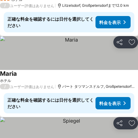
3 ホテルのランク
/
Litzelsdorf, Großpetersdorfまで12.0 km
ユーザー評価はありません
正確な料金を確認するには日付を選択してく
料金を表示
ださい
シェア
お
Maria
料金を表示
ホテル
/
バート タツマンスドルフ, Großpetersdorfまで
ユーザー評価はありません
正確な料金を確認するには日付を選択してく
料金を表示
ださい
シェア
お