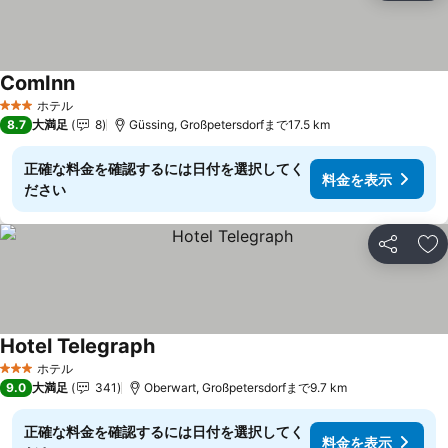
ComInn
料金を表示
ホテル
3 ホテルのランク
8.7
大満足
8
Güssing, Großpetersdorfまで17.5 km
正確な料金を確認するには日付を選択してく
料金を表示
ださい
シェア
お
Hotel Telegraph
料金を表示
ホテル
3 ホテルのランク
9.0
大満足
341
Oberwart, Großpetersdorfまで9.7 km
正確な料金を確認するには日付を選択してく
料金を表示