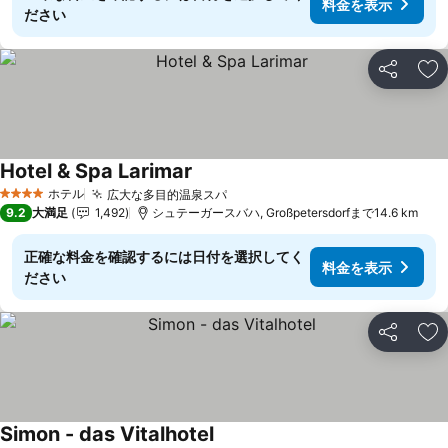
料金を表示
ださい
シェア
お
Hotel & Spa Larimar
料金を表示
ホテル
広大な多目的温泉スパ
料金を表示
4 ホテルのランク
9.2
大満足
1,492
シュテーガースバハ, Großpetersdorfまで14.6 km
正確な料金を確認するには日付を選択してく
料金を表示
ださい
シェア
お
Simon - das Vitalhotel
料金を表示