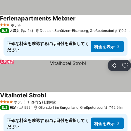
Ferienapartments Meixner
料金を表示
ホテル
3 ホテルのランク
9.8
大満足
14
Deutsch Schützen-Eisenberg, Großpetersdorfまで9.4 k
正確な料金を確認するには日付を選択してく
料金を表示
ださい
人気施設
シェア
お
Vitalhotel Strobl
料金を表示
ホテル
多彩な料理体験
料金を表示
4 ホテルのランク
8.2
満足
555
Ollersdorf im Burgenland, Großpetersdorfまで12.9 km
正確な料金を確認するには日付を選択してく
料金を表示
ださい