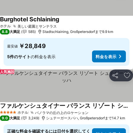
Burghotel Schlaining
料金を表示
ホテル
美しい庭園とサンテラス
料金を表示
8.8
大満足
585
Stadtschlaining, Großpetersdorfまで9.9 km
￥28,849
最安値
5件のサイト
の料金を表示
料金を表示
人気施設
シェア
お
ファルケンシュタイナー バランス リゾート シュテガースバッハ
料金を表示
ホテル
パノラマの丘の上のロケーション
料金を表示
5 ホテルのランク
9.0
大満足
3,249
シュテーガースバハ, Großpetersdorfまで14.7 km
正確な料金を確認するには日付を選択してく