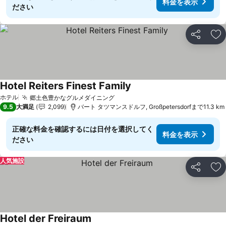
料金を表示
ださい
シェア
お
Hotel Reiters Finest Family
料金を表示
ホテル
郷土色豊かなグルメダイニング
料金を表示
9.5
大満足
2,099
バート タツマンスドルフ, Großpetersdorfまで11.3 km
正確な料金を確認するには日付を選択してく
料金を表示
ださい
人気施設
シェア
お
Hotel der Freiraum
料金を表示