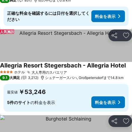
8.4
満足
851
街の中心まで0.6 km
正確な料金を確認するには日付を選択してく
料金を表示
ださい
人気施設
シェア
お
Allegria Resort Stegersbach - Allegria Hotel
料
ホテル
大人専用のスパエリア
料金を表示
4 ホテルのランク
9.1
大満足
3,212
シュテーガースバハ, Großpetersdorfまで14.8 km
￥53,246
最安値
5件のサイト
の料金を表示
料金を表示
シェア
お