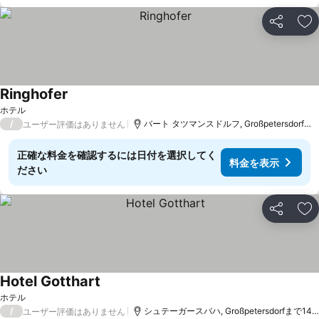
シェア
お
Ringhofer
料金を表示
ホテル
/
バート タツマンスドルフ, Großpetersdorfまで1
ユーザー評価はありません
正確な料金を確認するには日付を選択してく
料金を表示
ださい
シェア
お
Hotel Gotthart
料金を表示
ホテル
/
シュテーガースバハ, Großpetersdorfまで14.4
ユーザー評価はありません