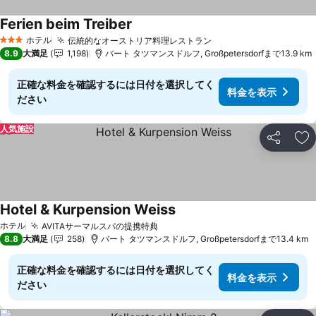
Ferien beim Treiber
料金を表示
ホテル
伝統的なオーストリア料理レストラン
料金を表示
3 ホテルのランク
8.9
大満足
1,198
バート タツマンスドルフ, Großpetersdorfまで13.9 km
正確な料金を確認するには日付を選択してく
料金を表示
ださい
人気施設
シェア
お
Hotel & Kurpension Weiss
料金を表示
ホテル
AVITAサーマルスパの提携特典
料金を表示
8.8
大満足
258
バート タツマンスドルフ, Großpetersdorfまで13.4 km
正確な料金を確認するには日付を選択してく
料金を表示
ださい