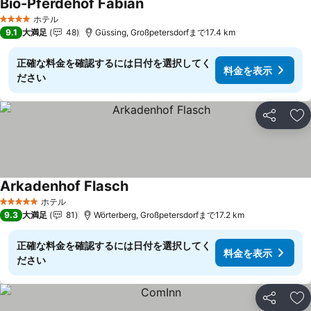
Bio-Pferdehof Fabian
料金を表示
ホテル
4 ホテルのランク
9.1
大満足
48
Güssing, Großpetersdorfまで17.4 km
正確な料金を確認するには日付を選択してく
料金を表示
ださい
シェア
お
Arkadenhof Flasch
料金を表示
ホテル
5 ホテルのランク
9.3
大満足
81
Wörterberg, Großpetersdorfまで17.2 km
正確な料金を確認するには日付を選択してく
料金を表示
ださい
シェア
お