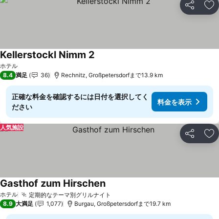
シェア
お
Kellerstockl Nimm 2
料金を表示
ホテル
8.4
満足
36
Rechnitz, Großpetersdorfまで13.9 km
正確な料金を確認するには日付を選択してく
料金を表示
ださい
人気施設
シェア
お
Gasthof zum Hirschen
料金を表示
ホテル
定期的なテーマ別グリルナイト
料金を表示
8.9
大満足
1,077
Burgau, Großpetersdorfまで19.7 km