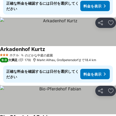
正確な料金を確認するには日付を選択してく
料金を表示
ださい
シェア
お
Arkadenhof Kurtz
料金を表示
ホテル
のどかな中庭の庭園
料金を表示
3 ホテルのランク
9.0
大満足
179
Markt Allhau, Großpetersdorfまで18.4 km
正確な料金を確認するには日付を選択してく
料金を表示
ださい
シェア
お