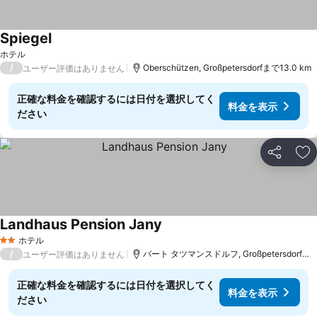
Spiegel
料金を表示
ホテル
/
Oberschützen, Großpetersdorfまで13.0 km
ユーザー評価はありません
正確な料金を確認するには日付を選択してく
料金を表示
ださい
シェア
お
Landhaus Pension Jany
料金を表示
ホテル
2 ホテルのランク
/
バート タツマンスドルフ, Großpetersdorfまで
ユーザー評価はありません
正確な料金を確認するには日付を選択してく
料金を表示
ださい