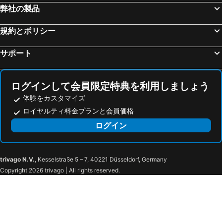
Ollersdorf im Burgenland, pet friendly hotels
Anger, pet friendly hotels
弊社の製品
Stadtschlaining, pet friendly hotels
Bromberg, pet friendly hotels
規約とポリシー
Oberpullendorf, pet friendly hotels
Gleisdorf, pet friendly hotels
Friedberg, pet friendly hotels
Fehring, pet friendly hotels
サポート
Strallegg, pet friendly hotels
Körmend, pet friendly hotels
ログインして会員限定特典を利用しましょう
体験をカスタマイズ
ロイヤルティ料金プランと会員価格
ログイン
trivago N.V.
, Kesselstraße 5 – 7, 40221 Düsseldorf, Germany
Copyright 2026 trivago | All rights reserved.