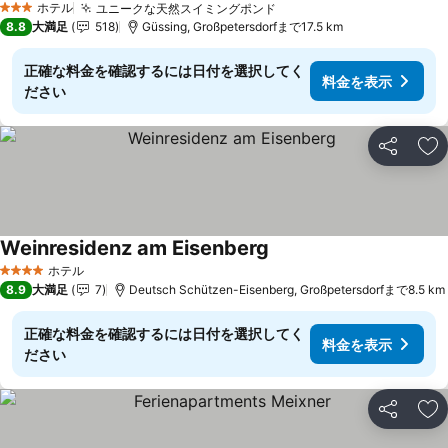
ホテル
ユニークな天然スイミングポンド
料金を表示
3 ホテルのランク
8.8
大満足
518
Güssing, Großpetersdorfまで17.5 km
正確な料金を確認するには日付を選択してく
料金を表示
ださい
シェア
お
Weinresidenz am Eisenberg
料金を表示
ホテル
4 ホテルのランク
8.9
大満足
7
Deutsch Schützen-Eisenberg, Großpetersdorfまで8.5 km
正確な料金を確認するには日付を選択してく
料金を表示
ださい
シェア
お