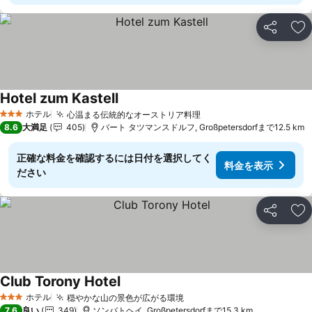
シェア
お
Hotel zum Kastell
料金を表示
ホテル
心温まる伝統的なオーストリア料理
料金を表示
3 ホテルのランク
8.6
大満足
405
バート タツマンスドルフ, Großpetersdorfまで12.5 km
正確な料金を確認するには日付を選択してく
料金を表示
ださい
シェア
お
Club Torony Hotel
料金を表示
ホテル
穏やかな山の景色が広がる環境
料金を表示
3 ホテルのランク
7.6
良い
349
ソンバトヘイ, Großpetersdorfまで15.3 km