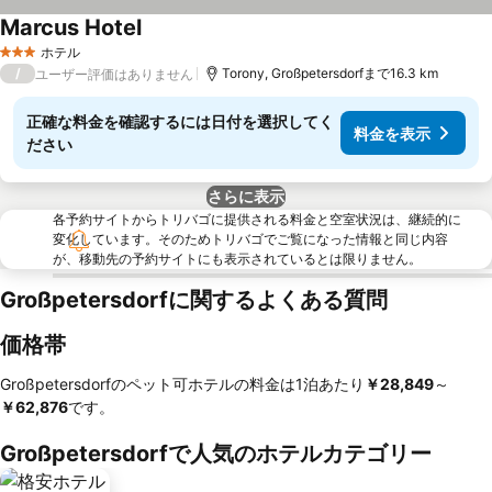
Marcus Hotel
料金を表示
ホテル
3 ホテルのランク
/
Torony, Großpetersdorfまで16.3 km
ユーザー評価はありません
正確な料金を確認するには日付を選択してく
料金を表示
ださい
さらに表示
各予約サイトからトリバゴに提供される料金と空室状況は、継続的に
変化しています。そのためトリバゴでご覧になった情報と同じ内容
が、移動先の予約サイトにも表示されているとは限りません。
Großpetersdorfに関するよくある質問
価格帯
Großpetersdorfのペット可ホテルの料金は1泊あたり
‎￥28,849
～
￥62,876
です。
Großpetersdorfで人気のホテルカテゴリー