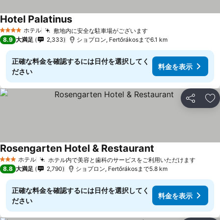
Hotel Palatinus
料金を表示
ホテル
敷地内に安全な駐車場がございます
料金を表示
4 ホテルのランク
8.9
大満足
2,333
ショプロン, Fertőrákosまで6.1 km
正確な料金を確認するには日付を選択してく
料金を表示
ださい
シェア
お
Rosengarten Hotel & Restaurant
料金を表示
ホテル
ホテル内で美容と歯科のサービスをご利用いただけます
料金を
3 ホテルのランク
8.8
大満足
2,790
ショプロン, Fertőrákosまで5.8 km
正確な料金を確認するには日付を選択してく
料金を表示
ださい