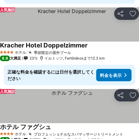
人気施設
シェア
お
Kracher Hotel Doppelzimmer
料金を表示
ホテル
季節限定の屋外プール
料金を表示
4 ホテルのランク
8.9
大満足
231
イルミッツ, Fertőrákosまで12.3 km
正確な料金を確認するには日付を選択してく
料金を表示
ださい
人気施設
シェア
お
ホテル ファグシュ
料金を表示
ホテル
プロフェッショナルなスパマッサージトリートメント
料金を
4 ホテルのランク