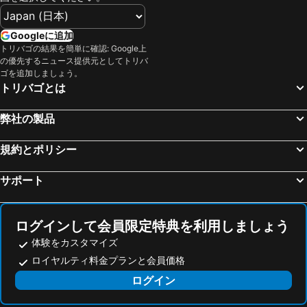
ヴィンデン・アム・ゼー, pet friendly hotels
Hegyeshalom, pet friendly hotels
グンポルツキルヒェン, pet friendly hotels
Neutal, pet friendly hotels
Googleに追加
トリバゴの結果を簡単に確認: Google上
Bad Schönau, pet friendly hotels
Bruck an der Leitha, pet friendly hotels
の優先するニュース提供元としてトリバ
Guntramsdorf, pet friendly hotels
St. Egyden am Steinfeld, pet friendly hotels
ゴを追加しましょう。
トリバゴとは
Mödling, pet friendly hotels
Hegykő, pet friendly hotels
Schönau an der Triesting, pet friendly hotels
Csepreg, pet friendly hotels
弊社の製品
Bad Vöslau, pet friendly hotels
Neunkirchen, pet friendly hotels
規約とポリシー
Bad Sauerbrunn, pet friendly hotels
プールバハ, pet friendly hotels
Gramatneusiedl, pet friendly hotels
Klingenbach, pet friendly hotels
サポート
Göttlesbrunn, pet friendly hotels
Bromberg, pet friendly hotels
Oberpullendorf, pet friendly hotels
Achau, pet friendly hotels
ログインして会員限定特典を利用しましょう
体験をカスタマイズ
ロイヤルティ料金プランと会員価格
ログイン