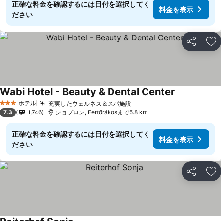
正確な料金を確認するには日付を選択してく
料金を表示
ださい
シェア
お
Wabi Hotel - Beauty & Dental Center
料金を表示
ホテル
充実したウェルネス＆スパ施設
料金を表示
3 ホテルのランク
7.3
1,746
ショプロン, Fertőrákosまで5.8 km
正確な料金を確認するには日付を選択してく
料金を表示
ださい
シェア
お