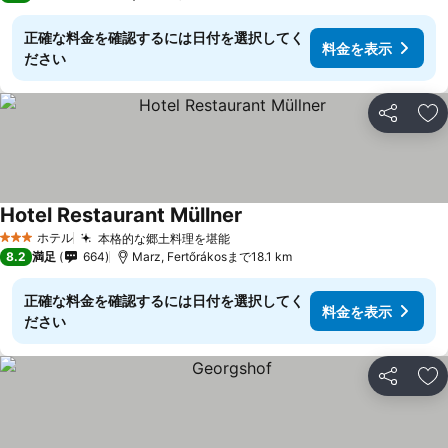
正確な料金を確認するには日付を選択してく
料金を表示
ださい
シェア
お
Hotel Restaurant Müllner
料金を表示
ホテル
本格的な郷土料理を堪能
料金を表示
3 ホテルのランク
8.2
満足
664
Marz, Fertőrákosまで18.1 km
正確な料金を確認するには日付を選択してく
料金を表示
ださい
シェア
お