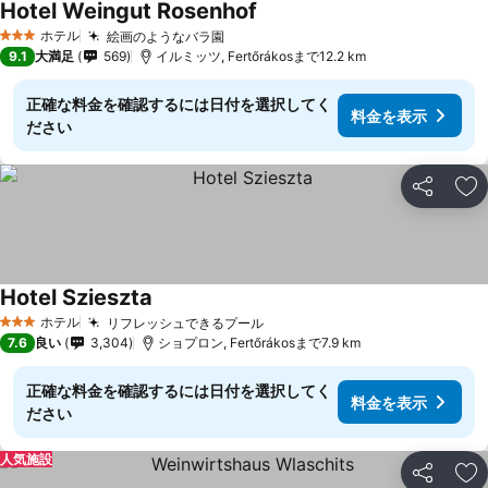
Hotel Weingut Rosenhof
料金を表示
ホテル
絵画のようなバラ園
料金を表示
3 ホテルのランク
9.1
大満足
569
イルミッツ, Fertőrákosまで12.2 km
正確な料金を確認するには日付を選択してく
料金を表示
ださい
シェア
お
Hotel Szieszta
料金を表示
ホテル
リフレッシュできるプール
料金を表示
3 ホテルのランク
7.6
良い
3,304
ショプロン, Fertőrákosまで7.9 km
正確な料金を確認するには日付を選択してく
料金を表示
ださい
人気施設
シェア
お