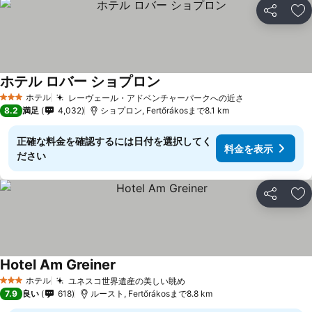
シェア
お
ホテル ロバー ショプロン
料金を表示
ホテル
レーヴェール・アドベンチャーパークへの近さ
料金を表示
3 ホテルのランク
8.2
満足
4,032
ショプロン, Fertőrákosまで8.1 km
正確な料金を確認するには日付を選択してく
料金を表示
ださい
シェア
お
Hotel Am Greiner
料金を表示
ホテル
ユネスコ世界遺産の美しい眺め
料金を表示
3 ホテルのランク
7.9
良い
618
ルースト, Fertőrákosまで8.8 km