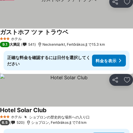
シェア
お
ガストホフ ツァ トラウベ
料金を表示
ホテル
3 ホテルのランク
9.1
大満足
541
Neckenmarkt, Fertőrákosまで15.3 km
正確な料金を確認するには日付を選択してく
料金を表示
ださい
シェア
お
Hotel Solar Club
料金を表示
ホテル
ショプロンの歴史的な場所への入り口
料金を表示
3 ホテルのランク
6.5
520
ショプロン, Fertőrákosまで7.6 km