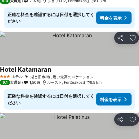
9.0
大満足
2,975
ショプロン, Fertőrákosまで8.0 km
正確な料金を確認するには日付を選択してく
料金を表示
ださい
シェア
お
Hotel Katamaran
料金を表示
ホテル
湖と旧市街に近い最高のロケーション
料金を表示
3 ホテルのランク
9.1
大満足
1,509
ルースト, Fertőrákosまで9.5 km
正確な料金を確認するには日付を選択してく
料金を表示
ださい
シェア
お