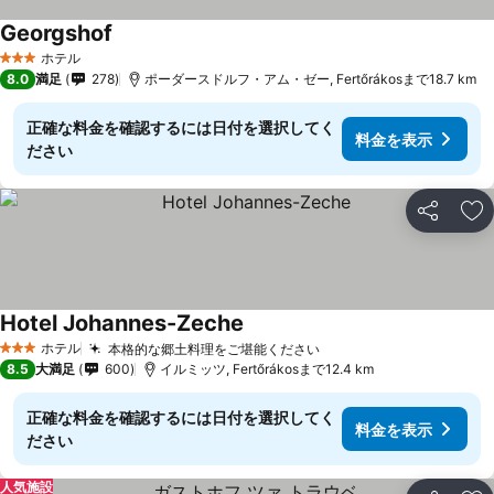
Georgshof
料金を表示
ホテル
3 ホテルのランク
8.0
満足
278
ポーダースドルフ・アム・ゼー, Fertőrákosまで18.7 km
正確な料金を確認するには日付を選択してく
料金を表示
ださい
シェア
お
Hotel Johannes-Zeche
料金を表示
ホテル
本格的な郷土料理をご堪能ください
料金を表示
3 ホテルのランク
8.5
大満足
600
イルミッツ, Fertőrákosまで12.4 km
正確な料金を確認するには日付を選択してく
料金を表示
ださい
人気施設