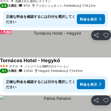
ホテル
洗練された屋外レストラン
料金を表示
8.6
大満足
973
アイゼンシュタット, Fertőrákosまで16.2 km
正確な料金を確認するには日付を選択してく
料金を表示
ださい
人気施設
シェア
お
Tornácos Hotel - Hegykő
料金を表示
ホテル
ノイジードル湖畔のロケーション
料金を表示
3 ホテルのランク
9.1
大満足
2,534
Hegykő, Fertőrákosまで14.9 km
正確な料金を確認するには日付を選択してく
料金を表示
ださい
シェア
お