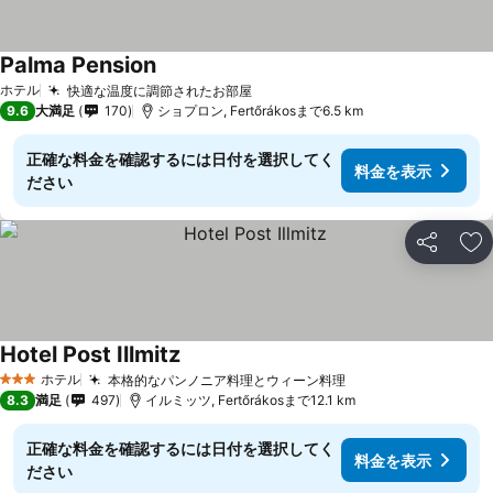
Palma Pension
料金を表示
ホテル
快適な温度に調節されたお部屋
料金を表示
9.6
大満足
170
ショプロン, Fertőrákosまで6.5 km
正確な料金を確認するには日付を選択してく
料金を表示
ださい
シェア
お
Hotel Post Illmitz
料金を表示
ホテル
本格的なパンノニア料理とウィーン料理
料金を表示
3 ホテルのランク
8.3
満足
497
イルミッツ, Fertőrákosまで12.1 km
正確な料金を確認するには日付を選択してく
料金を表示
ださい