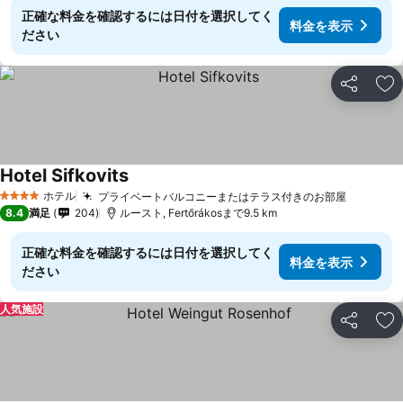
正確な料金を確認するには日付を選択してく
料金を表示
ださい
シェア
お
Hotel Sifkovits
料金を表示
ホテル
プライベートバルコニーまたはテラス付きのお部屋
料金を表
4 ホテルのランク
8.4
満足
204
ルースト, Fertőrákosまで9.5 km
正確な料金を確認するには日付を選択してく
料金を表示
ださい
人気施設
シェア
お