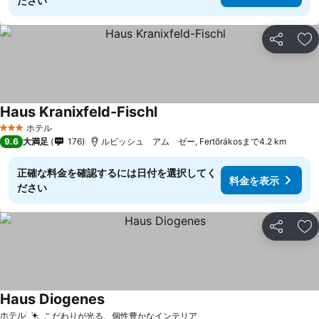
ださい
シェア
お
Haus Kranixfeld-Fischl
料金を表示
ホテル
3 ホテルのランク
9.6
大満足
176
ルビッシュ アム ゼー, Fertőrákosまで4.2 km
正確な料金を確認するには日付を選択してく
料金を表示
ださい
シェア
お
Haus Diogenes
料金を表示
ホテル
こだわりが光る、個性豊かなインテリア
料金を表示