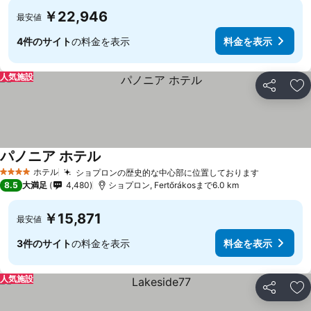
￥22,946
最安値
4件のサイト
の料金を表示
料金を表示
人気施設
シェア
お
パノニア ホテル
料金を表示
ホテル
ショプロンの歴史的な中心部に位置しております
料金を表
4 ホテルのランク
8.5
大満足
4,480
ショプロン, Fertőrákosまで6.0 km
￥15,871
最安値
3件のサイト
の料金を表示
料金を表示
人気施設
シェア
お