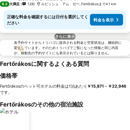
9.2
大満足
128
ルビッシュ アム ゼー, Fertőrákosまで4.1 km
正確な料金を確認するには日付を選択してく
料金を表示
ださい
さらに表示
各予約サイトからトリバゴに提供される料金と空室状況は、継続的に
変化しています。そのためトリバゴでご覧になった情報と同じ内容
が、移動先の予約サイトにも表示されているとは限りません。
Fertőrákosに関するよくある質問
価格帯
Fertőrákosのペット可ホテルの料金は1泊あたり
‎￥15,871
～
‎￥22,946
です。
Fertőrákosのその他の宿泊施設