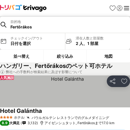
お気に入り
ログイ
メ
目的地
Fertőrákos
チェックイン/アウト
滞在人数と部屋数
日付を選択
2 人、1 部屋
並べ替え
絞り込み
地図
ハンガリー、Fertőrákosのペット可ホテル
弊社への手数料が検索結果に及ぼす影響について
人気施設
シェア
お
Hotel Galántha
料金を表示
ホテル
パウルガルテン レストランでのグルメダイニング
料金を表
4 ホテルのランク
8.9
大満足
3,132
アイゼンシュタット, Fertőrákosまで17.0 km