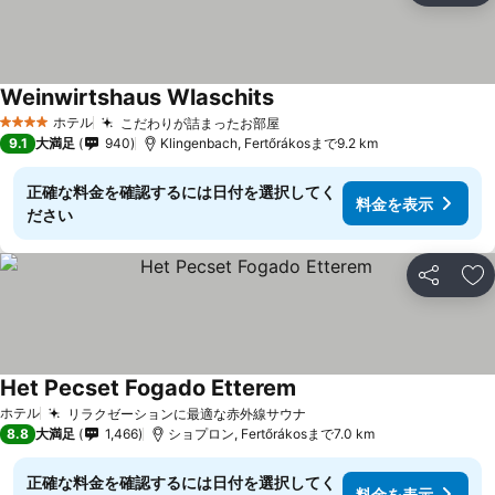
Weinwirtshaus Wlaschits
料金を表示
ホテル
こだわりが詰まったお部屋
料金を表示
4 ホテルのランク
9.1
大満足
940
Klingenbach, Fertőrákosまで9.2 km
正確な料金を確認するには日付を選択してく
料金を表示
ださい
シェア
お
Het Pecset Fogado Etterem
料金を表示
ホテル
リラクゼーションに最適な赤外線サウナ
料金を表示
8.8
大満足
1,466
ショプロン, Fertőrákosまで7.0 km
正確な料金を確認するには日付を選択してく
料金を表示