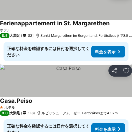
Ferienappartement in St. Margarethen
料金を表
ホテル
8.5
大満足
83
Sankt Margarethen im Burgenland, Fertőrákosまで8.5 
正確な料金を確認するには日付を選択してく
料金を表示
ださい
シェア
お
Casa.Peiso
料金を表示
ホテル
1 ホテルのランク
9.0
大満足
118
ルビッシュ アム ゼー, Fertőrákosまで4.1 km
正確な料金を確認するには日付を選択してく
料金を表示