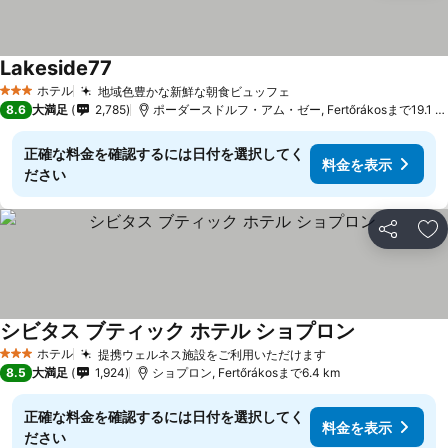
Lakeside77
料金を表示
ホテル
地域色豊かな新鮮な朝食ビュッフェ
料金を表示
3 ホテルのランク
8.6
大満足
2,785
ポーダースドルフ・アム・ゼー, Fertőrákosまで19.1 k
正確な料金を確認するには日付を選択してく
料金を表示
ださい
シェア
お
シビタス ブティック ホテル ショプロン
料金を表示
ホテル
提携ウェルネス施設をご利用いただけます
料金を表示
3 ホテルのランク
8.5
大満足
1,924
ショプロン, Fertőrákosまで6.4 km
正確な料金を確認するには日付を選択してく
料金を表示
ださい