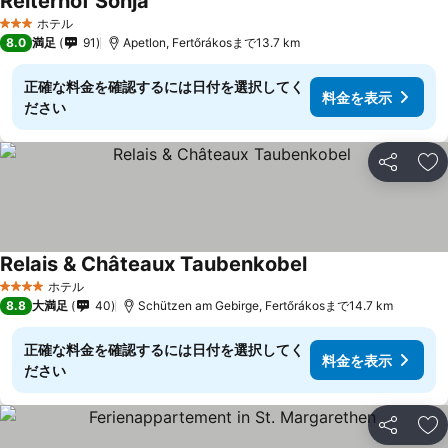
Reiterhof Sonja
料金を表示
ホテル
3 ホテルのランク
8.0
満足
91
Apetlon, Fertőrákosまで13.7 km
正確な料金を確認するには日付を選択してく
料金を表示
ださい
シェア
お
Relais & Châteaux Taubenkobel
料金を表示
ホテル
4 ホテルのランク
8.8
大満足
40
Schützen am Gebirge, Fertőrákosまで14.7 km
正確な料金を確認するには日付を選択してく
料金を表示
ださい
シェア
お