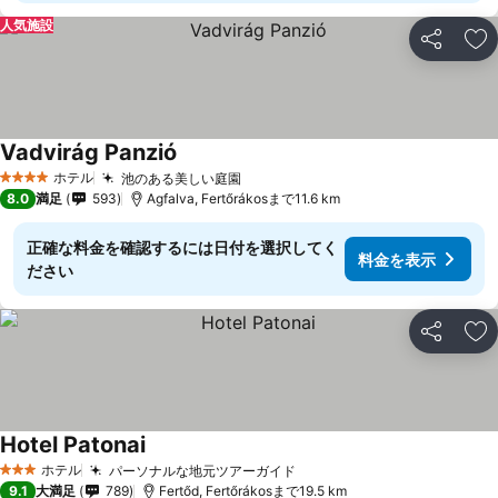
人気施設
シェア
お
Vadvirág Panzió
料金を表示
ホテル
池のある美しい庭園
料金を表示
4 ホテルのランク
8.0
満足
593
Agfalva, Fertőrákosまで11.6 km
正確な料金を確認するには日付を選択してく
料金を表示
ださい
シェア
お
Hotel Patonai
料金を表示
ホテル
パーソナルな地元ツアーガイド
料金を表示
3 ホテルのランク
9.1
大満足
789
Fertőd, Fertőrákosまで19.5 km