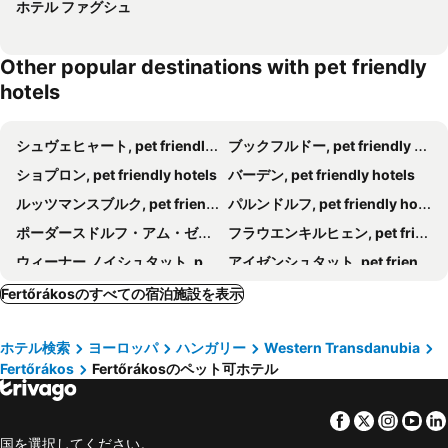
ホテル ファグシュ
Other popular destinations with pet friendly
hotels
シュヴェヒャート, pet friendly hotels
ブックフルドー, pet friendly hotels
ショプロン, pet friendly hotels
バーデン, pet friendly hotels
ルッツマンスブルク, pet friendly hotels
パルンドルフ, pet friendly hotels
ポーダースドルフ・アム・ゼー, pet friendly hotels
フラウエンキルヒェン, pet friendly hotels
ウィーナー ノイシュタット, pet friendly hotels
アイゼンシュタット, pet friendly hotels
ルースト, pet friendly hotels
Fischamend, pet friendly hotels
Fertőrákosのすべての宿泊施設を表示
ブカ, pet friendly hotels
ルビッシュ アム ゼー, pet friendly hotels
ホテル検索
ヨーロッパ
ハンガリー
Western Transdanubia
Wiener Neudorf, pet friendly hotels
ノイジードル アム ゼー, pet friendly hotels
Fertőrákos
Fertőrákosのペット可ホテル
イルミッツ, pet friendly hotels
モションマジャローヴァール, pet friendly hotels
Kőszeg, pet friendly hotels
Petronell, pet friendly hotels
Facebook
Twitter
Insta
Yo
Himberg, pet friendly hotels
ゴルス, pet friendly hotels
国を選択してください。