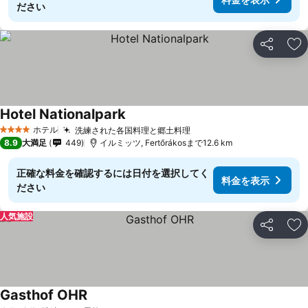
ださい
シェア
お
Hotel Nationalpark
料金を表示
ホテル
洗練された各国料理と郷土料理
料金を表示
4 ホテルのランク
8.9
大満足
449
イルミッツ, Fertőrákosまで12.6 km
正確な料金を確認するには日付を選択してく
料金を表示
ださい
人気施設
シェア
お
Gasthof OHR
料金を表示