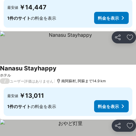
￥14,447
最安値
1件のサイト
の料金を表示
料金を表示
シェア
お
Nanasu Stayhappy
料金を表示
ホテル
/
南阿蘇村, 阿蘇まで14.9 km
ユーザー評価はありません
￥13,011
最安値
1件のサイト
の料金を表示
料金を表示
シェア
お