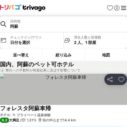
お気に入り
ログイ
メ
目的地
阿蘇
チェックイン/アウト
滞在人数と部屋数
日付を選択
2 人、1 部屋
並べ替え
絞り込み
地図
国内、阿蘇のペット可ホテル
弊社への手数料が検索結果に及ぼす影響について
シェア
お
フォレスタ阿蘇車帰
料金を表示
ホテル
プライベート温泉体験
料金を表示
9.2
大満足
1,311
街の中心まで14.4 km