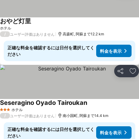
おやど灯里
料金を表示
ホテル
/
高森町, 阿蘇まで12.2 km
ユーザー評価はありません
正確な料金を確認するには日付を選択してく
料金を表示
ださい
シェア
お
Seseragino Oyado Tairoukan
料金を表示
ホテル
3 ホテルのランク
/
南小国町, 阿蘇まで14.4 km
ユーザー評価はありません
正確な料金を確認するには日付を選択してく
料金を表示
ださい