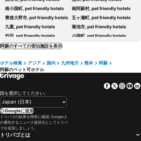
南小国町, pet friendly hotels
南阿蘇村, pet friendly hotels
豊後大野市, pet friendly hotels
五ヶ瀬町, pet friendly hotels
九重, pet friendly hotels
菊池市, pet friendly hotels
竹田, pet friendly hotels
小国町, pet friendly hotels
日田, pet friendly hotels
高森町, pet friendly hotels
阿蘇のすべての宿泊施設を表示
甲佐町, pet friendly hotels
益城町, pet friendly hotels
ホテル検索
アジア
国内
九州地方
熊本
阿蘇
阿蘇のペット可ホテル
Facebook
Twitter
Insta
Yo
国を選択してください。
Googleに追加
トリバゴの結果を簡単に確認: Google上
の優先するニュース提供元としてトリバ
ゴを追加しましょう。
トリバゴとは