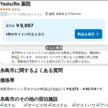
Yado/Re 薬院
料金を表示
ホテル
4 ホテルのランク
/
福岡, 糸島市まで19.5 km
ユーザー評価はありません
￥9,997
最安値
1件のサイト
の料金を表示
料金を表示
さらに表示
各予約サイトからトリバゴに提供される料金と空室状況は、継続的に
変化しています。そのためトリバゴでご覧になった情報と同じ内容
が、移動先の予約サイトにも表示されているとは限りません。
糸島市に関するよくある質問
価格帯
糸島市のペット可ホテルの料金は1泊あたり
‎￥8,872
～
‎￥45,114
です。
糸島市のその他の宿泊施設