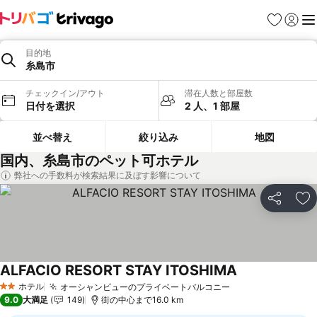
お気に入り
ログイ
メ
目的地
糸島市
チェックイン/アウト
滞在人数と部屋数
日付を選択
2 人、1 部屋
並べ替え
絞り込み
地図
国内、糸島市のペット可ホテル
弊社への手数料が検索結果に及ぼす影響について
シェア
お
ALFACIO RESORT STAY ITOSHIMA
料金を表示
ホテル
オーシャンビューのプライベートバルコニー
料金を表示
2 ホテルのランク
9.0
大満足
149
街の中心まで16.0 km