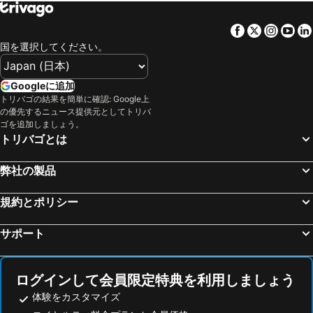
小城, pet friendly hotels
志免町, pet friendly hotels
Facebook
Twitter
Insta
Yo
国を選択してください。
Googleに追加
トリバゴの結果を簡単に確認: Google上
の優先するニュース提供元としてトリバ
ゴを追加しましょう。
トリバゴとは
弊社の製品
規約とポリシー
サポート
ログインして会員限定特典を利用しましょう
体験をカスタマイズ