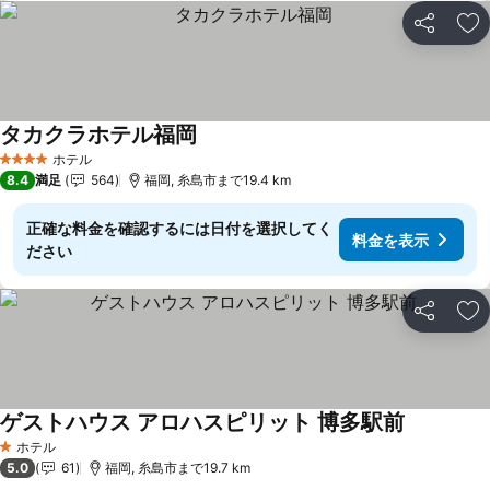
シェア
お
タカクラホテル福岡
料金を表示
ホテル
4 ホテルのランク
8.4
満足
564
福岡, 糸島市まで19.4 km
正確な料金を確認するには日付を選択してく
料金を表示
ださい
シェア
お
ゲストハウス アロハスピリット 博多駅前
料金を表
ホテル
1 ホテルのランク
5.0
61
福岡, 糸島市まで19.7 km