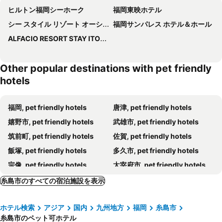
ヒルトン福岡シーホーク
福岡東映ホテル
シー スタイル リゾート オーシャン
福岡サンパレス ホテル＆ホール
ALFACIO RESORT STAY ITOSHIMA
Other popular destinations with pet friendly
hotels
福岡, pet friendly hotels
唐津, pet friendly hotels
嬉野市, pet friendly hotels
武雄市, pet friendly hotels
筑前町, pet friendly hotels
佐賀, pet friendly hotels
飯塚, pet friendly hotels
多久市, pet friendly hotels
宗像, pet friendly hotels
太宰府市, pet friendly hotels
朝倉市, pet friendly hotels
柳川, pet friendly hotels
糸島市のすべての宿泊施設を表示
筑紫野市, pet friendly hotels
福津市, pet friendly hotels
ホテル検索
アジア
国内
九州地方
福岡
糸島市
大木町, pet friendly hotels
筑後, pet friendly hotels
糸島市のペット可ホテル