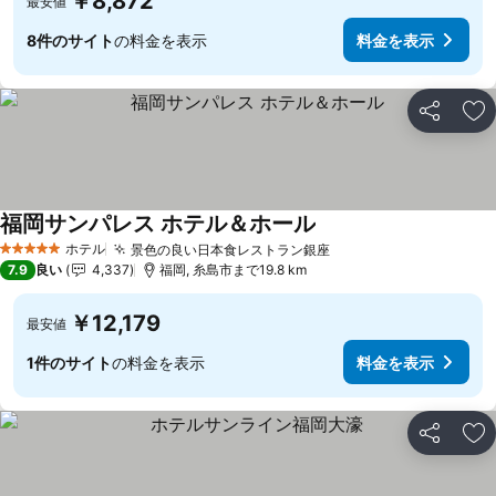
￥8,872
最安値
8件のサイト
の料金を表示
料金を表示
シェア
お
福岡サンパレス ホテル＆ホール
料金を表示
ホテル
景色の良い日本食レストラン銀座
料金を表示
5 ホテルのランク
7.9
良い
4,337
福岡, 糸島市まで19.8 km
￥12,179
最安値
1件のサイト
の料金を表示
料金を表示
シェア
お