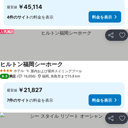
￥45,114
最安値
4件のサイト
の料金を表示
料金を表示
人気施設
シェア
お
ヒルトン福岡シーホーク
料金を表示
ホテル
屋内および屋外スイミングプール
料金を表示
4 ホテルのランク
8.3
満足
16,656
福岡, 糸島市まで15.8 km
￥21,827
最安値
7件のサイト
の料金を表示
料金を表示
シェア
お