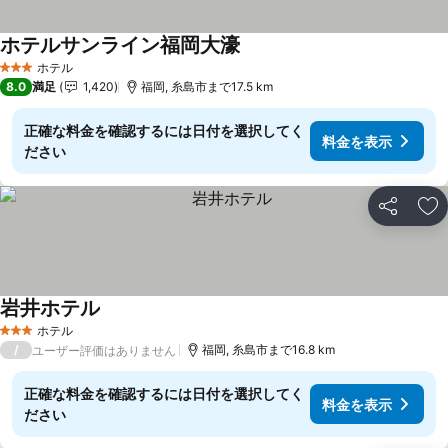
ホテルサンライン福岡大濠
料金を表示
ホテル
3 ホテルのランク
8.0
満足
1,420
福岡, 糸島市まで17.5 km
正確な料金を確認するには日付を選択してく
料金を表示
ださい
シェア
お
岩井ホテル
料金を表示
ホテル
3 ホテルのランク
/
福岡, 糸島市まで16.8 km
ユーザー評価はありません
正確な料金を確認するには日付を選択してく
料金を表示
ださい