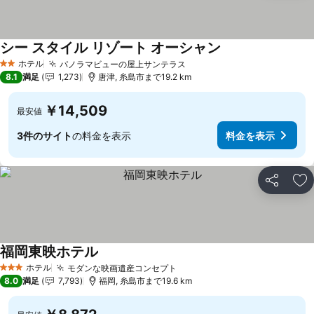
シー スタイル リゾート オーシャン
料金を表示
ホテル
パノラマビューの屋上サンテラス
料金を表示
2 ホテルのランク
8.1
満足
1,273
唐津, 糸島市まで19.2 km
￥14,509
最安値
3件のサイト
の料金を表示
料金を表示
シェア
お
福岡東映ホテル
料金を表示
ホテル
モダンな映画遺産コンセプト
料金を表示
3 ホテルのランク
8.0
満足
7,793
福岡, 糸島市まで19.6 km