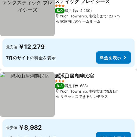
スティック プレイシーズ
料金を表示
3 ホテルのランク
8.0
満足
4,230
Yuchi Township, 南投市まで12.1 km
家族向けのゲームルーム
料金を表示
￥12,279
最安値
7件のサイト
の料金を表示
料金を表示
碧水山居湖畔民宿
シェア
お気に入りに追加
料金を表
3 ホテルのランク
8.3
満足
688
Yuchi Township, 南投市まで9.8 km
リラックスできるサンテラス
料金を表示
￥8,982
最安値