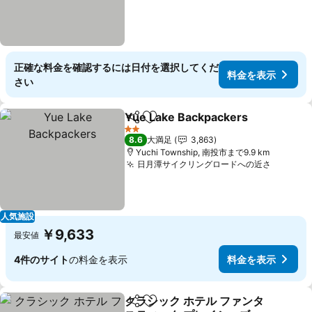
正確な料金を確認するには日付を選択してくだ
料金を表示
さい
Yue Lake Backpackers
シェア
お気に入りに追加
料
2 ホテルのランク
8.6
大満足
3,863
Yuchi Township, 南投市まで9.9 km
日月潭サイクリングロードへの近さ
料金を
人気施設
￥9,633
最安値
4件のサイト
の料金を表示
料金を表示
クラシック ホテル ファンタ
シェア
お気に入りに追加