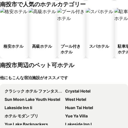
ゲストハウ
メント
南投市で人気のホテルカテゴリー
ス
格安ホテル
高級ホテル
プール付き
スパホテル
駐車
ホテル
ホテ
南投市周辺のペット可ホテル
他にもこんな宿泊施設がオススメです
クラシック ホテル ファンタスティック プレイシーズ
Crystal Hotel
Sun Moon Lake Youth Hostel
West Hotel
Lakeside Inn Ii
Huan Tai Hotel
ホテル モダン プリ
Yue Ya Villa
Yue Lake Backpackers
Lakeside Inn I