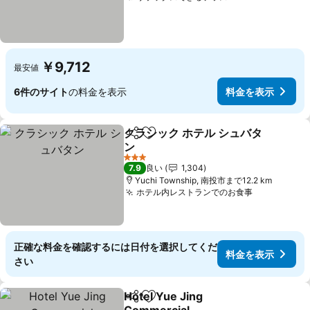
￥9,712
最安値
6件のサイト
の料金を表示
料金を表示
クラシック ホテル シュバタ
シェア
お気に入りに追加
ン
料金を表示
3 ホテルのランク
7.9
良い
1,304
Yuchi Township, 南投市まで12.2 km
ホテル内レストランでのお食事
料金を表示
正確な料金を確認するには日付を選択してくだ
料金を表示
さい
Hotel Yue Jing
シェア
お気に入りに追加