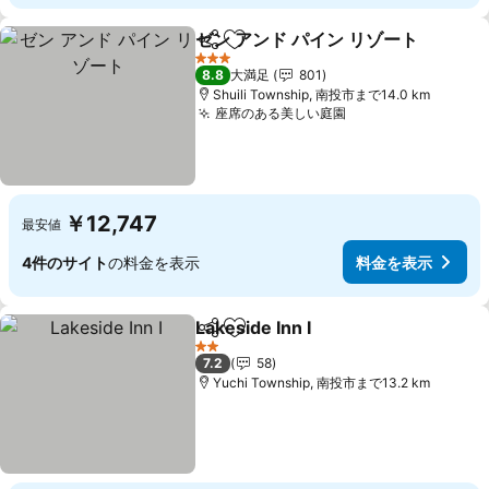
ゼン アンド パイン リゾート
シェア
お気に入りに追加
3 ホテルのランク
8.8
大満足
801
Shuili Township, 南投市まで14.0 km
座席のある美しい庭園
料金を表示
￥12,747
最安値
4件のサイト
の料金を表示
料金を表示
Lakeside Inn I
シェア
お気に入りに追加
料金を表示
2 ホテルのランク
7.2
58
Yuchi Township, 南投市まで13.2 km