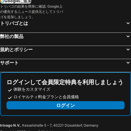
Googleに追加
トリバゴの結果を簡単に確認: Google上
Caotun Township, pet friendly hotels
Dongshi District, pet friendly hotels
の優先するニュース提供元としてトリバ
Mingjian Township, pet friendly hotels
Xihu Township, pet friendly hotels
ゴを追加しましょう。
トリバゴとは
Beidou Township, pet friendly hotels
Houli District, pet friendly hotels
Xinyi Township, pet friendly hotels
Tianwei Township, pet friendly hotels
弊社の製品
規約とポリシー
サポート
ログインして会員限定特典を利用しましょう
体験をカスタマイズ
ロイヤルティ料金プランと会員価格
ログイン
trivago N.V.
, Kesselstraße 5 – 7, 40221 Düsseldorf, Germany