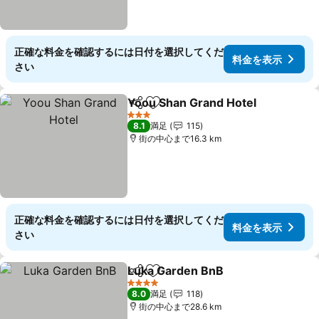
正確な料金を確認するには日付を選択してくだ
料金を表示
さい
Yoou Shan Grand Hotel
シェア
お気に入りに追加
料
3 ホテルのランク
8.1
満足
115
街の中心まで16.3 km
正確な料金を確認するには日付を選択してくだ
料金を表示
さい
Luka Garden BnB
シェア
お気に入りに追加
料金を表
4 ホテルのランク
8.0
満足
118
街の中心まで28.6 km