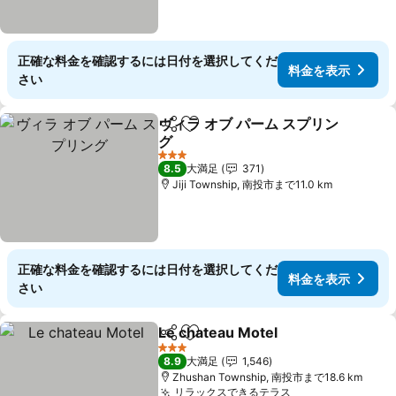
正確な料金を確認するには日付を選択してくだ
料金を表示
さい
ヴィラ オブ パーム スプリン
シェア
お気に入りに追加
グ
料金を表示
3 ホテルのランク
8.5
大満足
371
Jiji Township, 南投市まで11.0 km
正確な料金を確認するには日付を選択してくだ
料金を表示
さい
Le chateau Motel
シェア
お気に入りに追加
料金を表
3 ホテルのランク
8.9
大満足
1,546
Zhushan Township, 南投市まで18.6 km
リラックスできるテラス
料金を表示