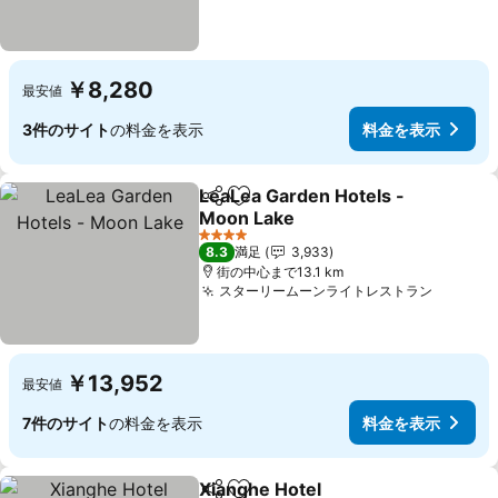
￥8,280
最安値
3件のサイト
の料金を表示
料金を表示
LeaLea Garden Hotels -
シェア
お気に入りに追加
Moon Lake
料金を表示
4 ホテルのランク
8.3
満足
3,933
街の中心まで13.1 km
スターリームーンライトレストラン
料金を
￥13,952
最安値
7件のサイト
の料金を表示
料金を表示
Xianghe Hotel