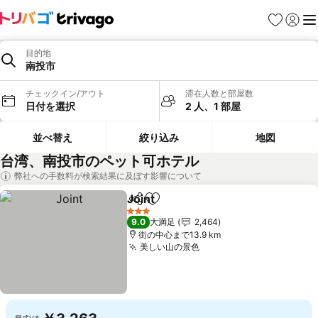
お気に入り
ログイ
メ
目的地
南投市
チェックイン/アウト
滞在人数と部屋数
日付を選択
2 人、1 部屋
並べ替え
絞り込み
地図
台湾、南投市のペット可ホテル
弊社への手数料が検索結果に及ぼす影響について
Joint
シェア
お気に入りに追加
料金を表示
3 ホテルのランク
9.0
大満足
2,464
街の中心まで13.9 km
美しい山の景色
料金を表示