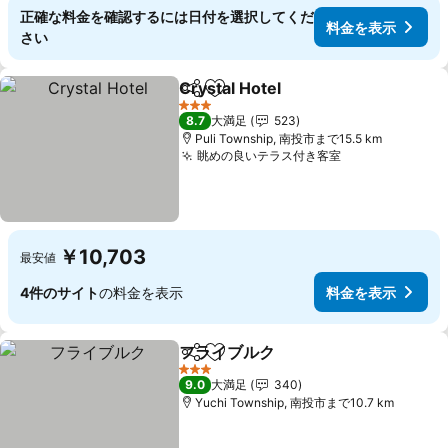
正確な料金を確認するには日付を選択してくだ
料金を表示
さい
Crystal Hotel
シェア
お気に入りに追加
料金を表示
3 ホテルのランク
8.7
大満足
523
Puli Township, 南投市まで15.5 km
眺めの良いテラス付き客室
料金を表示
￥10,703
最安値
4件のサイト
の料金を表示
料金を表示
フライブルク
シェア
お気に入りに追加
料金を表示
3 ホテルのランク
9.0
大満足
340
Yuchi Township, 南投市まで10.7 km