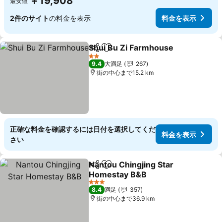
￥19,908
最安値
2件のサイト
の料金を表示
料金を表示
Shui Bu Zi Farmhouse
シェア
お気に入りに追加
料金
2 ホテルのランク
9.4
大満足
267
街の中心まで15.2 km
正確な料金を確認するには日付を選択してくだ
料金を表示
さい
Nantou Chingjing Star
シェア
お気に入りに追加
Homestay B&B
料金を表示
3 ホテルのランク
8.4
満足
357
街の中心まで36.9 km