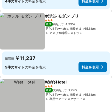
4件のサイト
の料金を表示
料金を表示
ホテル モダン プリ
シェア
お気に入りに追加
料金を表
3 ホテルのランク
8.3
満足
4,395
Puli Township, 南投市まで15.6 km
アメリカ料理レストラン
料金を表示
￥11,237
最安値
5件のサイト
の料金を表示
料金を表示
West Hotel
シェア
お気に入りに追加
料金を表示
3 ホテルのランク
8.6
大満足
1,757
Puli Township, 南投市まで15.6 km
専用ツアーデスクサービス
料金を表示