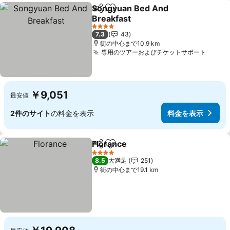
Songyuan Bed And
シェア
お気に入りに追加
Breakfast
料金を表示
4 ホテルのランク
7.3
43
街の中心まで10.9 km
専用のツアーおよびチケットサポート
料金
￥9,051
最安値
2件のサイト
の料金を表示
料金を表示
Florance
シェア
お気に入りに追加
料金を表示
4 ホテルのランク
8.5
大満足
251
街の中心まで19.1 km