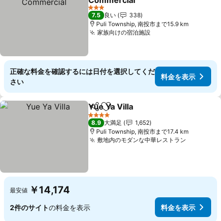
Commercial
料金を表示
3 ホテルのランク
7.5
良い
338
Puli Township, 南投市まで15.9 km
家族向けの宿泊施設
料金を表示
正確な料金を確認するには日付を選択してくだ
料金を表示
さい
Yue Ya Villa
シェア
お気に入りに追加
料金を表示
4 ホテルのランク
8.9
大満足
1,652
Puli Township, 南投市まで17.4 km
敷地内のモダンな中華レストラン
料金を表
￥14,174
最安値
2件のサイト
の料金を表示
料金を表示