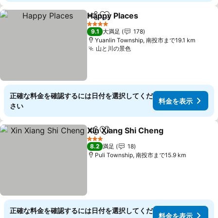
Happy Places
シェア
お気に入りに追加
料金を表示
4 ホテルのランク
9.1
大満足
178
Yuanlin Township, 南投市まで19.1 km
山と川の景色
料金を表示
正確な料金を確認するには日付を選択してくだ
料金を表示
さい
Xin Xiang Shi Cheng
シェア
お気に入りに追加
料金を
3 ホテルのランク
8.2
満足
18
Puli Township, 南投市まで15.9 km
正確な料金を確認するには日付を選択してくだ
料金を表示