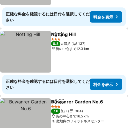
正確な料金を確認するには日付を選択してくだ
料金を表示
さい
Notting Hill
シェア
お気に入りに追加
料金を表示
3 ホテルのランク
8.8
大満足
137
街の中心まで12.3 km
正確な料金を確認するには日付を選択してくだ
料金を表示
さい
Buwanrer Garden No.6
シェア
お気に入りに追加
料
3 ホテルのランク
7.6
良い
304
街の中心まで16.5 km
敷地内のフィットネスセンター
料金を表示