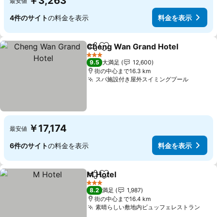
￥3,263
最安値
4件のサイト
の料金を表示
料金を表示
Cheng Wan Grand Hotel
シェア
お気に入りに追加
料
3 ホテルのランク
9.5
大満足
12,600
街の中心まで16.3 km
スパ施設付き屋外スイミングプール
料金を
￥17,174
最安値
6件のサイト
の料金を表示
料金を表示
M Hotel
シェア
お気に入りに追加
料金を表示
3 ホテルのランク
8.2
満足
1,987
街の中心まで16.4 km
素晴らしい敷地内ビュッフェレストラン
料金