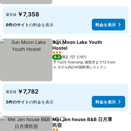
￥7,358
最安値
6件のサイト
の料金を表示
料金を表示
Sun Moon Lake Youth
シェア
お気に入りに追加
Hostel
料金を表示
3 ホテルのランク
8.3
満足
2,197
Yuchi Township, 南投市まで13.5 km
ホテル内の中国料理レストラン
料金を表示
￥7,782
最安値
5件のサイト
の料金を表示
料金を表示
Mei Jen house B&B 日月潭
シェア
お気に入りに追加
民宿