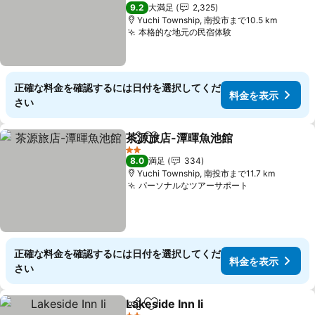
料金を表示
2 ホテルのランク
9.2
大満足
2,325
Yuchi Township, 南投市まで10.5 km
本格的な地元の民宿体験
料金を表示
正確な料金を確認するには日付を選択してくだ
料金を表示
さい
茶源旅店-潭暉魚池館
シェア
お気に入りに追加
料金を
2 ホテルのランク
8.0
満足
334
Yuchi Township, 南投市まで11.7 km
パーソナルなツアーサポート
料金を表示
正確な料金を確認するには日付を選択してくだ
料金を表示
さい
Lakeside Inn Ii
シェア
お気に入りに追加
料金を表示