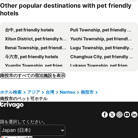
Other popular destinations with pet friendly
Joint
ザ リッチフォレスト ホテル- サン ムーン レイク (日月潭儷山林會館)
hotels
LeaLea Garden Hotels - Moon Lake
Mei Jen house B&B 日月潭民宿
Nantou Jiji Spa B&B
Hill Side B&B
台中, pet friendly hotels
Puli Township, pet friendly hotels
Hotel Yue Jing Commercial
Elisabeth Castel
Xitun District, pet friendly hotels
Yuchi Township, pet friendly hotels
Renai Township, pet friendly hotels
Lugu Township, pet friendly hotels
斗六市, pet friendly hotels
Changhua City, pet friendly hotels
Yuanlin Township, pet friendly hotels
Lukang Township, pet friendly hotels
Huatan Township, pet friendly hotels
North District, pet friendly hotels
南投市のすべての宿泊施設を表示
Beitun District, pet friendly hotels
Zhushan Township, pet friendly hotels
ホテル検索
アジア
台湾
Nantou
南投市
Jiji Township, pet friendly hotels
Pitou Township, pet friendly hotels
南投市のペット可ホテル
Meishan Township, pet friendly hotels
Dali District, pet friendly hotels
Nantun District, pet friendly hotels
Qingshui District, pet friendly hotels
Facebook
Twitter
Insta
Yo
Shuili Township, pet friendly hotels
Fuxing Township, pet friendly hotels
国を選択してください。
Gukeng Township, pet friendly hotels
Puxin Township, pet friendly hotels
Shengang Township, pet friendly hotels
Wufeng District, pet friendly hotels