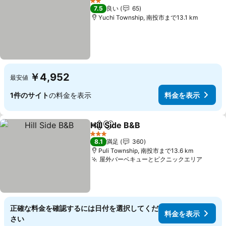
2 ホテルのランク
7.5
良い
65
Yuchi Township, 南投市まで13.1 km
￥4,952
最安値
1件のサイト
の料金を表示
料金を表示
Hill Side B&B
シェア
お気に入りに追加
料金を表示
3 ホテルのランク
8.1
満足
360
Puli Township, 南投市まで13.6 km
屋外バーベキューとピクニックエリア
料金
正確な料金を確認するには日付を選択してくだ
料金を表示
さい