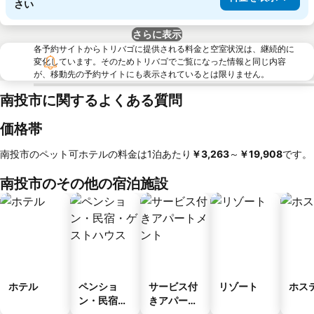
さい
さらに表示
各予約サイトからトリバゴに提供される料金と空室状況は、継続的に
変化しています。そのためトリバゴでご覧になった情報と同じ内容
が、移動先の予約サイトにも表示されているとは限りません。
南投市に関するよくある質問
価格帯
南投市のペット可ホテルの料金は1泊あたり
‎￥3,263
～
‎￥19,908
です。
南投市のその他の宿泊施設
ホテル
ペンショ
サービス付
リゾート
ホス
ン・民宿・
きアパート