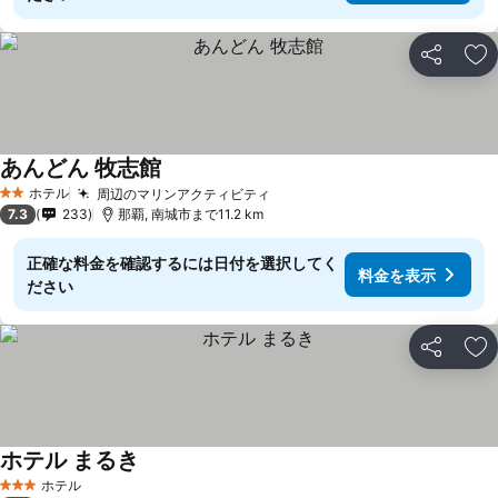
シェア
お
あんどん 牧志館
料金を表示
ホテル
周辺のマリンアクティビティ
料金を表示
2 ホテルのランク
7.3
233
那覇, 南城市まで11.2 km
正確な料金を確認するには日付を選択してく
料金を表示
ださい
シェア
お
ホテル まるき
料金を表示
ホテル
3 ホテルのランク