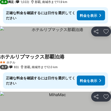
8.4
満足
1,022
那覇, 南城市まで11.9 km
正確な料金を確認するには日付を選択してく
料金を表示
ださい
シェア
お
ホテルリブマックス那覇泊港
料金を表示
ホテル
2 ホテルのランク
6.7
83
那覇, 南城市まで12.0 km
正確な料金を確認するには日付を選択してく
料金を表示
ださい
シェア
お