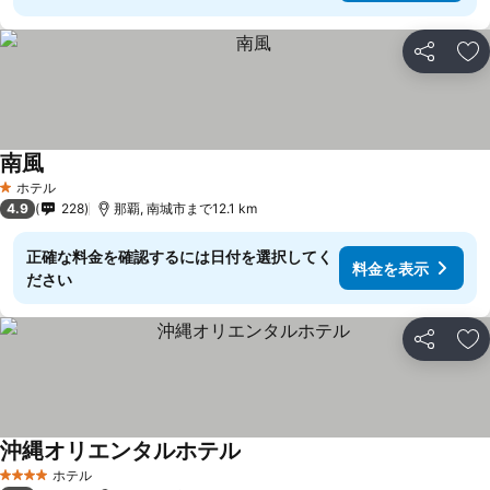
シェア
お
南風
料金を表示
ホテル
1 ホテルのランク
4.9
228
那覇, 南城市まで12.1 km
正確な料金を確認するには日付を選択してく
料金を表示
ださい
シェア
お
沖縄オリエンタルホテル
料金を表示
ホテル
4 ホテルのランク