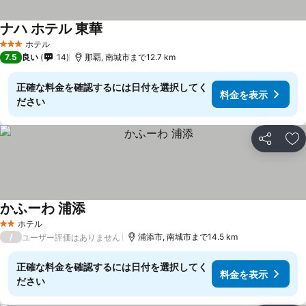
ナハ ホテル 東華
料金を表示
ホテル
3 ホテルのランク
7.5
良い
14
那覇, 南城市まで12.7 km
正確な料金を確認するには日付を選択してく
料金を表示
ださい
シェア
お
かふーわ 浦添
料金を表示
ホテル
2 ホテルのランク
/
浦添市, 南城市まで14.5 km
ユーザー評価はありません
正確な料金を確認するには日付を選択してく
料金を表示
ださい