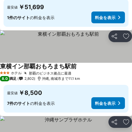
￥51,699
最安値
1件のサイト
の料金を表示
料金を表示
シェア
お
東横イン那覇おもろまち駅前
料金を表示
ホテル
那覇のビジネス拠点に最適
料金を表示
3 ホテルのランク
8.0
満足
2,802
沖縄, 南城市まで11.1 km
￥8,500
最安値
7件のサイト
の料金を表示
料金を表示
シェア
お