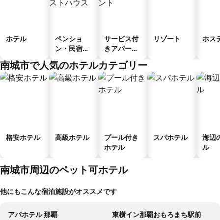
ホテル
ペンショ
サービス付
リゾート
ホス
ン・民宿・
きアパート
ゲストハウ
メント
南城市で人気のホテルカテゴリー
ス
格安ホテル
高級ホテル
プール付き
スパホテル
海辺
ホテル
ル
南城市周辺のペット可ホテル
他にもこんな宿泊施設がオススメです
アパホテル 那覇
東横イン那覇おもろまち駅前