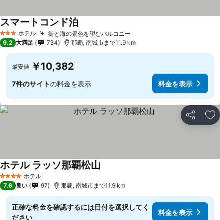
スマートコンド泊
料金を表示
ホテル
街と海の景色を望むバルコニー
料金を表示
3 ホテルのランク
9.2
大満足
734
那覇, 南城市まで11.9 km
￥10,382
最安値
7件のサイト
の料金を表示
料金を表示
シェア
お
ホテル ラッソ那覇松山
料金を表示
ホテル
4 ホテルのランク
7.6
良い
97
那覇, 南城市まで11.9 km
正確な料金を確認するには日付を選択してく
料金を表示
ださい