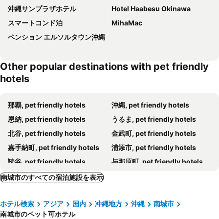
沖縄サンプラザホテル
Hotel Haabesu Okinawa
スマートコンド泊
MihaMac
ペンション エルソルタウン沖縄
Other popular destinations with pet friendly
hotels
那覇, pet friendly hotels
沖縄, pet friendly hotels
恩納, pet friendly hotels
うるま, pet friendly hotels
北谷, pet friendly hotels
金武町, pet friendly hotels
嘉手納町, pet friendly hotels
浦添市, pet friendly hotels
読谷, pet friendly hotels
与那原町, pet friendly hotels
宜野湾, pet friendly hotels
糸満, pet friendly hotels
南城市のすべての宿泊施設を表示
宜野座村, pet friendly hotels
中城村, pet friendly hotels
ホテル検索
アジア
国内
冲縄地方
沖縄
南城市
北中城村, pet friendly hotels
豊見城市, pet friendly hotels
南城市のペット可ホテル