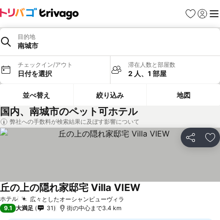
お気に入り
ログイ
メ
目的地
南城市
チェックイン/アウト
滞在人数と部屋数
日付を選択
2 人、1 部屋
並べ替え
絞り込み
地図
国内、南城市のペット可ホテル
弊社への手数料が検索結果に及ぼす影響について
シェア
お
丘の上の隠れ家邸宅 Villa VIEW
料金を表示
ホテル
広々としたオーシャンビューヴィラ
料金を表示
9.1
大満足
31
街の中心まで3.4 km