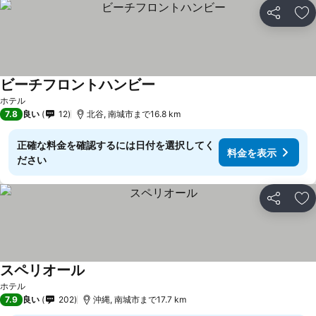
シェア
お
ビーチフロントハンビー
料金を表示
ホテル
7.8
良い
12
北谷, 南城市まで16.8 km
正確な料金を確認するには日付を選択してく
料金を表示
ださい
シェア
お
スペリオール
料金を表示
ホテル
7.9
良い
202
沖縄, 南城市まで17.7 km