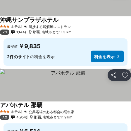
沖縄サンプラザホテル
料金を表示
ホテル
隣接する居酒屋レストラン
料金を表示
3 ホテルのランク
7.1
1,144
那覇, 南城市まで11.3 km
￥9,835
最安値
2件のサイト
の料金を表示
料金を表示
シェア
お
アパホテル 那覇
料金を表示
ホテル
公共浴場のある都会の隠れ家
料金を表示
3 ホテルのランク
7.2
4,954
那覇, 南城市まで11.9 km