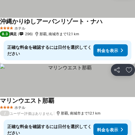
沖縄かりゆしアーバンリゾート・ナハ
料金を表示
ホテル
4 ホテルのランク
8.3
満足
296
那覇, 南城市まで12.1 km
正確な料金を確認するには日付を選択してく
料金を表示
ださい
シェア
お
マリンウエスト那覇
料金を表示
ホテル
4 ホテルのランク
/
那覇, 南城市まで12.1 km
ユーザー評価はありません
正確な料金を確認するには日付を選択してく
料金を表示
ださい