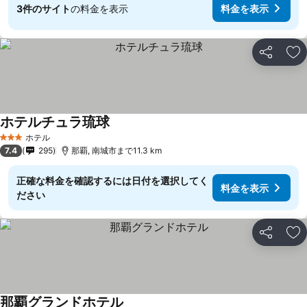
3件のサイト
の料金を表示
料金を表示
シェア
お
ホテルチュラ琉球
料金を表示
ホテル
3 ホテルのランク
7.4
295
那覇, 南城市まで11.3 km
正確な料金を確認するには日付を選択してく
料金を表示
ださい
シェア
お
那覇グランドホテル