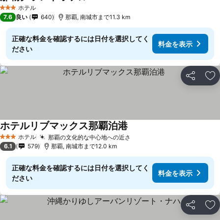
料金を表示
ホテル
3 ホテルのランク
7.6
良い
640
那覇, 南城市まで11.3 km
正確な料金を確認するには日付を選択してく
料金を表示
ださい
シェア
お
ホテルリブマックス那覇泊港
料金を表示
ホテル
那覇の文化的な中心地への近さ
料金を表示
3 ホテルのランク
6.1
579
那覇, 南城市まで12.0 km
正確な料金を確認するには日付を選択してく
料金を表示
ださい
シェア
お