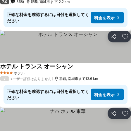
7.0
358
那覇, 南城市まで12.2 km
正確な料金を確認するには日付を選択してく
料金を表示
ださい
シェア
お
ホテル トランス オーシャン
料金を表示
ホテル
4 ホテルのランク
/
那覇, 南城市まで12.6 km
ユーザー評価はありません
正確な料金を確認するには日付を選択してく
料金を表示
ださい
シェア
お