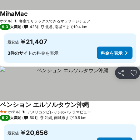
MihaMac
料金を表示
ホテル
客室でリラックスできるマッサージチェア
料金を表示
9.3
大満足
423
北谷, 南城市まで19.4 km
￥21,407
最安値
3件のサイト
の料金を表示
料金を表示
シェア
お
ペンション エルソルタウン沖縄
料金を表示
ホテル
アメリカンビレッジのパノラマビュー
料金を表示
2 ホテルのランク
9.2
大満足
501
沖縄, 南城市まで19.5 km
￥20,656
最安値