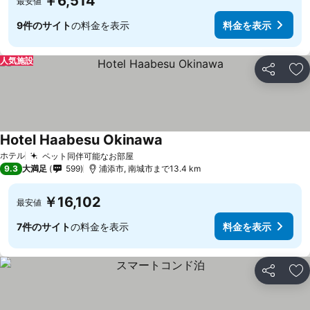
￥6,514
最安値
9件のサイト
の料金を表示
料金を表示
人気施設
シェア
お
Hotel Haabesu Okinawa
料金を表示
ホテル
ペット同伴可能なお部屋
料金を表示
9.3
大満足
599
浦添市, 南城市まで13.4 km
￥16,102
最安値
7件のサイト
の料金を表示
料金を表示
シェア
お