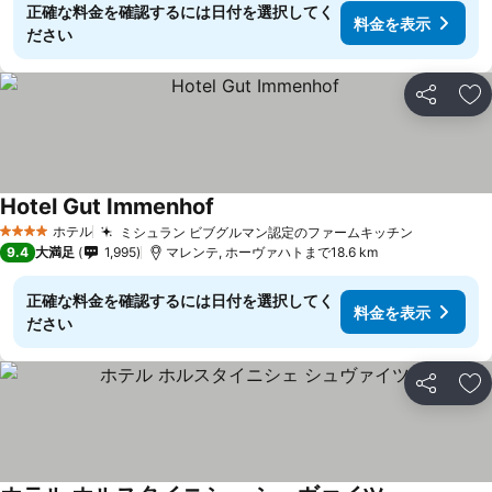
正確な料金を確認するには日付を選択してく
料金を表示
ださい
シェア
お
Hotel Gut Immenhof
ホテル
ミシュラン ビブグルマン認定のファームキッチン
4 ホテルのランク
9.4
大満足
1,995
マレンテ, ホーヴァハトまで18.6 km
正確な料金を確認するには日付を選択してく
料金を表示
ださい
シェア
お