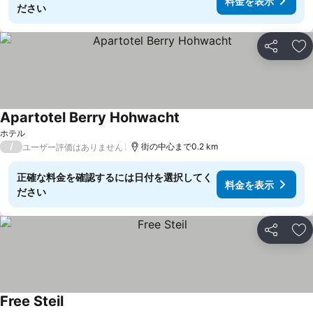
料金を表示
ださい
シェア
お
Apartotel Berry Hohwacht
ホテル
/
街の中心まで0.2 km
ユーザー評価はありません
正確な料金を確認するには日付を選択してく
料金を表示
ださい
シェア
お
Free Steil