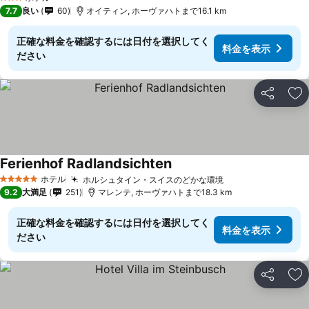
3 ホテルのランク
7.7
良い
60
オイティン, ホーヴァハトまで16.1 km
正確な料金を確認するには日付を選択してく
料金を表示
ださい
シェア
お
Ferienhof Radlandsichten
ホテル
ホルシュタイン・スイスのどかな環境
5 ホテルのランク
9.2
大満足
251
マレンテ, ホーヴァハトまで18.3 km
正確な料金を確認するには日付を選択してく
料金を表示
ださい
シェア
お