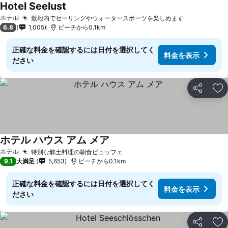
Hotel Seelust
ホテル
敷地内でセーリングやウォータースポーツを楽しめます
6.8
1,005
ビーチから0.1km
正確な料金を確認するには日付を選択してく
料金を表示
ださい
シェア
お
ホテル ハウス アム メア
ホテル
特別な郷土料理の朝食ビュッフェ
9.1
大満足
5,653
ビーチから0.1km
正確な料金を確認するには日付を選択してく
料金を表示
ださい
シェア
お