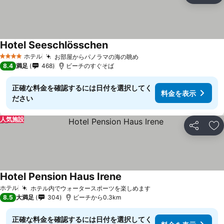
Hotel Seeschlösschen
ホテル
お部屋からパノラマの海の眺め
4 ホテルのランク
8.4
満足
468
ビーチのすぐそば
正確な料金を確認するには日付を選択してく
料金を表示
ださい
人気施設
シェア
お
Hotel Pension Haus Irene
ホテル
ホテル内でウォータースポーツを楽しめます
8.5
大満足
304
ビーチから0.3km
正確な料金を確認するには日付を選択してく