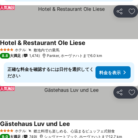
人気施設
シェア
お
Hotel & Restaurant Ole Liese
ホテル
敷地内での乗馬
4 ホテルのランク
8.8
大満足
1,474
Panker, ホーヴァハトまで6.0 km
正確な料金を確認するには日付を選択してく
料金を表示
ださい
人気施設
シェア
お
Gästehaus Luv und Lee
ホテル
郷土料理も楽しめる、心温まるビュッフェ式朝食
4 ホテルのランク
9.0
大満足
749
シュヴァートブック, ホーヴァハトまで12.7 km