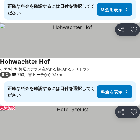
正確な料金を確認するには日付を選択してく
料金を表示
ださい
シェア
お
Hohwachter Hof
ホテル
海辺のテラス席がある趣のあるレストラン
6.3
753
ビーチから0.1km
正確な料金を確認するには日付を選択してく
料金を表示
ださい
人気施設
シェア
お