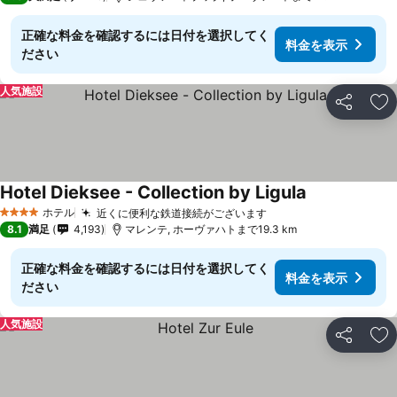
正確な料金を確認するには日付を選択してく
料金を表示
ださい
人気施設
シェア
お
Hotel Dieksee - Collection by Ligula
ホテル
近くに便利な鉄道接続がございます
4 ホテルのランク
8.1
満足
4,193
マレンテ, ホーヴァハトまで19.3 km
正確な料金を確認するには日付を選択してく
料金を表示
ださい
人気施設
シェア
お