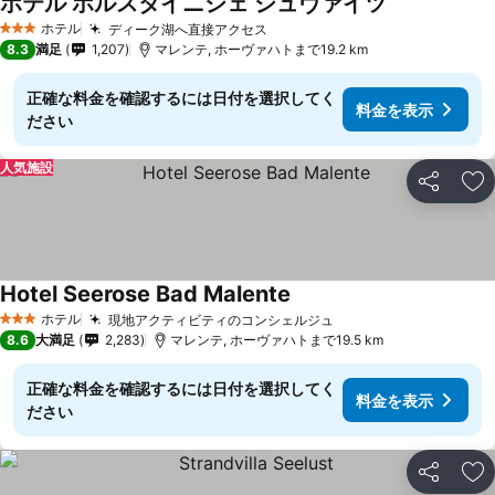
ホテル ホルスタイニシェ シュヴァイツ
ホテル
ディーク湖へ直接アクセス
3 ホテルのランク
8.3
満足
1,207
マレンテ, ホーヴァハトまで19.2 km
正確な料金を確認するには日付を選択してく
料金を表示
ださい
人気施設
シェア
お
Hotel Seerose Bad Malente
ホテル
現地アクティビティのコンシェルジュ
3 ホテルのランク
8.6
大満足
2,283
マレンテ, ホーヴァハトまで19.5 km
正確な料金を確認するには日付を選択してく
料金を表示
ださい
シェア
お