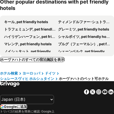
Other popular destinations with pet friendly
hotels
キール, pet friendly hotels
ティメンドルファー･シュトラント, pet friendly hotels
トラフェミュンデ, pet friendly hotels
グレーミツ, pet friendly hotels
ハイリゲンハーフェン, pet friendly hotels
シャルボイツ, pet friendly hotels
マレンテ, pet friendly hotels
ブルグ（フェーマルン）, pet friendly hotels
ノイシュタット, pet friendly hotels
シェーンベルク, pet friendly hotels
プレーン, pet friendly hotels
Altenholz, pet friendly hotels
ホーヴァハトのすべての宿泊施設を表示
ブルグシュターケン, pet friendly hotels
Fehmarnsund, pet friendly hotels
ホテル検索
ヨーロッパ
ドイツ
オイティン, pet friendly hotels
プットガルテン, pet friendly hotels
シュレースヴィヒ ホルシュタイン
ホーヴァハトのペット可ホテル
シュトッケルスドルフ, pet friendly hotels
Ratekau, pet friendly hotels
Strande, pet friendly hotels
グレメルスドルフ, pet friendly hotels
Facebook
Twitter
Insta
Yo
カルクホルスト, pet friendly hotels
ダーメ, pet friendly hotels
グローセンブローデ, pet friendly hotels
オルデンブルク イン ホルシュタイン, pet friendly hotels
Googleに追加
オーストゼーバートラーベ, pet friendly hotels
リュチェンブルグ, pet friendly hotels
トリバゴの結果を簡単に確認: Google上