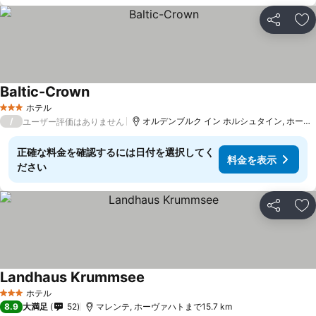
シェア
お
Baltic-Crown
ホテル
3 ホテルのランク
/
オルデンブルク イン ホルシュタイン, ホーヴァハトまで14.2 km
ユーザー評価はありません
正確な料金を確認するには日付を選択してく
料金を表示
ださい
シェア
お
Landhaus Krummsee
ホテル
3 ホテルのランク
8.9
大満足
52
マレンテ, ホーヴァハトまで15.7 km