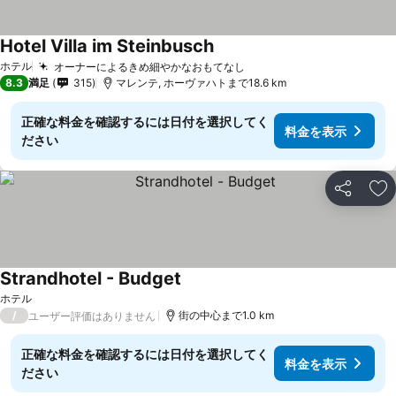
Hotel Villa im Steinbusch
ホテル
オーナーによるきめ細やかなおもてなし
8.3
満足
315
マレンテ, ホーヴァハトまで18.6 km
正確な料金を確認するには日付を選択してく
料金を表示
ださい
シェア
お
Strandhotel - Budget
ホテル
/
街の中心まで1.0 km
ユーザー評価はありません
正確な料金を確認するには日付を選択してく
料金を表示
ださい