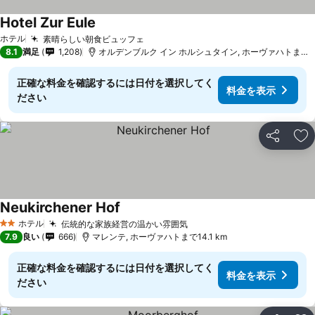
Hotel Zur Eule
ホテル
素晴らしい朝食ビュッフェ
8.1
満足
1,208
オルデンブルク イン ホルシュタイン, ホーヴァハトまで14.8 km
正確な料金を確認するには日付を選択してく
料金を表示
ださい
シェア
お
Neukirchener Hof
ホテル
伝統的な家族経営の温かい雰囲気
2 ホテルのランク
7.9
良い
666
マレンテ, ホーヴァハトまで14.1 km
正確な料金を確認するには日付を選択してく
料金を表示
ださい