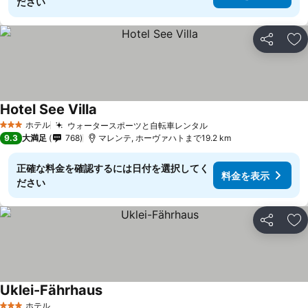
ださい
シェア
お
Hotel See Villa
ホテル
ウォータースポーツと自転車レンタル
3 ホテルのランク
9.3
大満足
768
マレンテ, ホーヴァハトまで19.2 km
正確な料金を確認するには日付を選択してく
料金を表示
ださい
シェア
お
Uklei-Fährhaus
ホテル