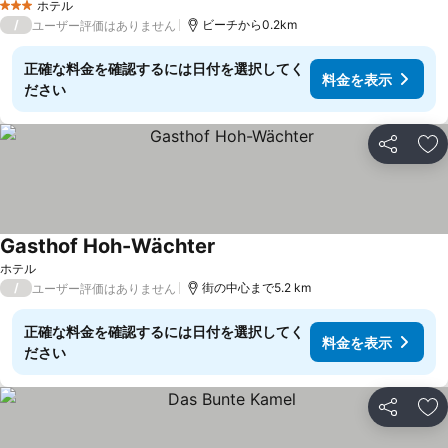
ホテル
3 ホテルのランク
/
ビーチから0.2km
ユーザー評価はありません
正確な料金を確認するには日付を選択してく
料金を表示
ださい
シェア
お
Gasthof Hoh-Wächter
ホテル
/
街の中心まで5.2 km
ユーザー評価はありません
正確な料金を確認するには日付を選択してく
料金を表示
ださい
シェア
お