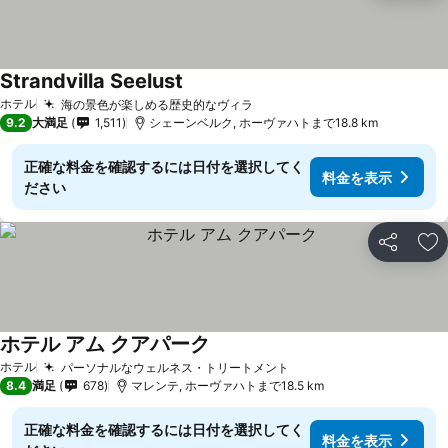
Strandvilla Seelust
ホテル
海の景色が楽しめる歴史的なヴィラ
9.2
大満足
1,511
シェーンベルク, ホーヴァハトまで18.8 km
正確な料金を確認するには日付を選択してく
料金を表示
ださい
シェア
お
ホテル アム クアパーク
ホテル
パーソナルなウェルネス・トリートメント
8.4
満足
678
マレンテ, ホーヴァハトまで18.5 km
正確な料金を確認するには日付を選択してく
料金を表示