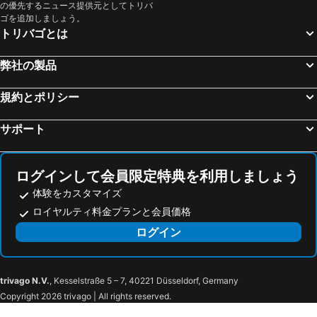
の優先するニュース提供元としてトリバ
ヴァンゲルス, pet friendly hotels
ケレンフーゼン, pet friendly hotels
ゴを追加しましょう。
ジークスドルフ, pet friendly hotels
バート シュバルタウ, pet friendly hotels
トリバゴとは
アシェベルク, pet friendly hotels
ベーズドルフ, pet friendly hotels
弊社の製品
Heringsdorf, pet friendly hotels
Rendswühren, pet friendly hotels
Schönkirchen, pet friendly hotels
Panker, pet friendly hotels
規約とポリシー
ライプスドルフ, pet friendly hotels
Kirchnüchel, pet friendly hotels
サポート
ライズドルフ, pet friendly hotels
シュヴァートブック, pet friendly hotels
Rastorf, pet friendly hotels
Süsel, pet friendly hotels
ログインして会員限定特典を利用しましょう
Wendtorf, pet friendly hotels
Sulsdorf, pet friendly hotels
体験をカスタマイズ
ロイヤルティ料金プランと会員価格
ログイン
trivago N.V.
, Kesselstraße 5 – 7, 40221 Düsseldorf, Germany
Copyright 2026 trivago | All rights reserved.