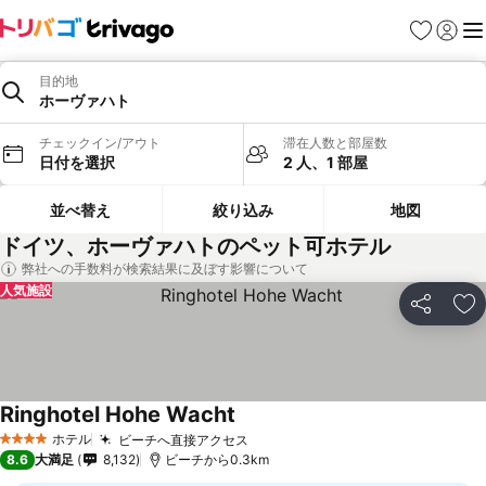
お気に入り
ログイ
メ
目的地
ホーヴァハト
チェックイン/アウト
滞在人数と部屋数
日付を選択
2 人、1 部屋
並べ替え
絞り込み
地図
ドイツ、ホーヴァハトのペット可ホテル
弊社への手数料が検索結果に及ぼす影響について
人気施設
シェア
お
Ringhotel Hohe Wacht
ホテル
ビーチへ直接アクセス
4 ホテルのランク
8.6
大満足
8,132
ビーチから0.3km