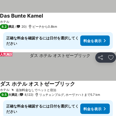
Das Bunte Kamel
ホテル
8.2
満足
20
ビーチから0.8km
正確な料金を確認するには日付を選択してく
料金を表示
ださい
人気施設
シェア
お
ダス ホテル オストゼーブリック
ホテル
追加料金なしでペットと宿泊
9.5
大満足
8,122
リュチェンブルグ, ホーヴァハトまで5.7 km
正確な料金を確認するには日付を選択してく
料金を表示
ださい