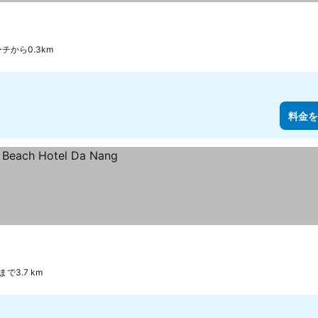
チから0.3km
料金を
で3.7 km