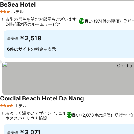
BeSea Hotel
料金を表示
ホテル
3 ホテルのランク
市街の景色を望むお部屋もございます,
良い
(374件の評価)
7.8
ビー
24時間対応のルームサービス
料金を表示
￥2,518
最安値
6件のサイト
の料金を表示
Cordial Beach Hotel Da Nang
料金を表示
ホテル
4 ホテルのランク
若々しく温かいデザイン, ウェル
良い
(2,078件の評価)
7.7
街の中心ま
ネススパとサウナ施設
料金を表示
￥3,071
最安値