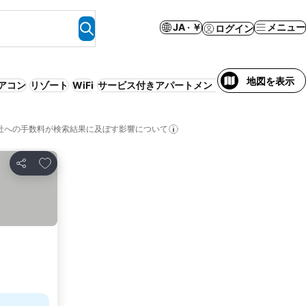
JA · ￥
メニュー
ログイン
地図を表示
アコン
リゾート
WiFi
サービス付きアパートメント
柔軟な
社への手数料が検索結果に及ぼす影響について
お気に入りに追加
シェア