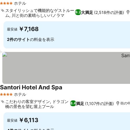
ホテル
4 ホテルのランク
スタイリッシュで機能的なゲストルー
大満足
(2,518件の評価)
9.2
ム, 川と街の素晴らしいパノラマ
料金を表示
￥7,168
最安値
2件のサイト
の料金を表示
Santori Hotel And Spa
料金を表示
ホテル
4 ホテルのランク
こだわりの客室デザイン, ドラゴン
満足
(1,107件の評価)
8.4
街の中
橋の景色を望む屋上プール
料金を表示
￥6,113
最安値