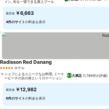
イン, 街を一望できる屋上プール
料金を表示
￥6,663
最安値
4件のサイト
の料金を表示
Radisson Red Danang
料金を表示
ホテル
5 ホテルのランク
シェフによるユニークなお料理, ミーケ
大満足
(1,786件の評価)
9.3
ービーチの目の前というロケーション
料金を表示
￥12,982
最安値
6件のサイト
の料金を表示