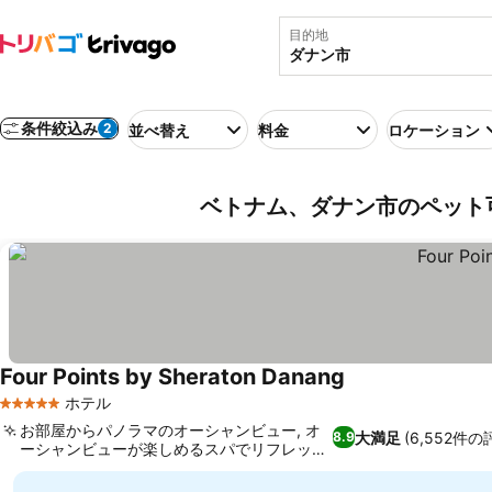
目的地
条件絞込み
2
並べ替え
料金
ロケーション
ベトナム、ダナン市のペット
Four Points by Sheraton Danang
料金を表示
ホテル
5 ホテルのランク
お部屋からパノラマのオーシャンビュー, オ
大満足
(6,552件の
8.9
ーシャンビューが楽しめるスパでリフレッシ
料金を表示
ュ