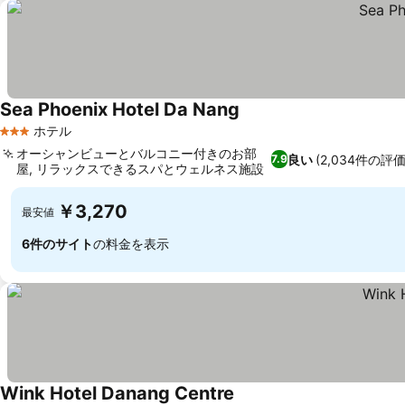
Sea Phoenix Hotel Da Nang
料金を表示
ホテル
3 ホテルのランク
オーシャンビューとバルコニー付きのお部
良い
(2,034件の評価
7.9
屋, リラックスできるスパとウェルネス施設
料金を表示
￥3,270
最安値
6件のサイト
の料金を表示
Wink Hotel Danang Centre
料金を表示