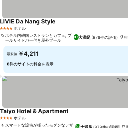
LIVIE Da Nang Style
料金を表示
ホテル
4 ホテルのランク
ホテル内韓国レストランとカフェ, プ
大満足
(976件の評価)
9.1
街
ールサイドバー付き屋外プール
料金を表示
￥4,211
最安値
8件のサイト
の料金を表示
Taiyo Hotel & Apartment
料金を表示
ホテル
4 ホテルのランク
スマートな設備が揃ったモダンなデザ
大満足
(979件の評価)
9.1