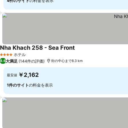
4件のサイト
の料金を表示
Nha Khach 258 - Sea Front
料金を表示
ホテル
4 ホテルのランク
大満足
(144件の評価)
8.6
街の中心まで8.3 km
￥2,162
最安値
1件のサイト
の料金を表示