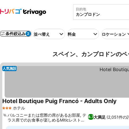
目的地
条件絞込み
2
並べ替え
料金
ロケーション
スペイン、カンプロドンのペ
人気施設
Hotel Boutique Puig Francó - Adults Only
ホテル
3 ホテルのランク
バルコニーまたは窓際の席があるお部屋, テ
大満足
(2,051件の
8.7
ラス席でのお食事が楽しめるMiticレストラ
ン