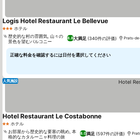
Logis Hotel Restaurant Le Bellevue
ホテル
3 ホテルのランク
歴史的な村の雰囲気, 山々の
大満足
(340件の評価)
8.8
Prats-d
景色を望むバルコニー
正確な料金を確認するには日付を選択してください
人気施設
Hotel Restaurant Le Costabonne
ホテル
2 ホテルのランク
お部屋から歴史的な要塞の眺め, 本
満足
(597件の評価)
8.0
Pra
格的なカタルーニャ料理の旅