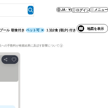
JA · ￥
メニュー
ログイン
地図を表示
プール
朝食付き
ペット可
１泊2食 (朝夕) 付き
サービス付きアパー
社への手数料が検索結果に及ぼす影響について
お気に入りに追加
シェア