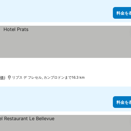
料金を
価)
リブス デ フレセル, カンプロドンまで16.3 km
料金を