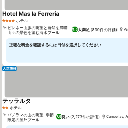
Hotel Mas la Ferreria
ホテル
4 ホテルのランク
ピレネー山脈の眺望と自然を満喫,
大満足
(839件の評価)
9.5
Va
山々の景色を望む海水プール
正確な料金を確認するには日付を選択してください
人気施設
テッラルタ
ホテル
2 ホテルのランク
パノラマの山の眺望, 季節
良い
(2,273件の評価)
7.9
Campellas
限定の屋外プール