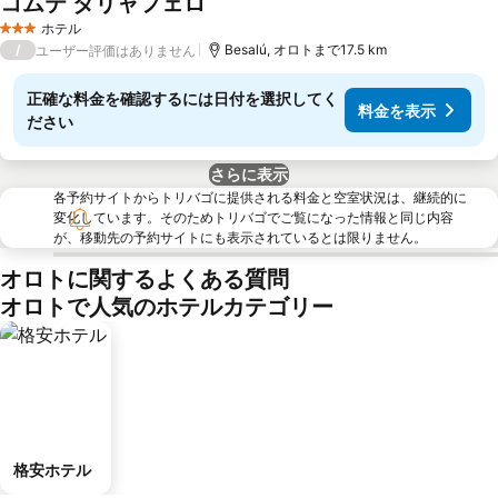
コムテ タリャフェロ
料金を表示
ホテル
3 ホテルのランク
/
Besalú, オロトまで17.5 km
ユーザー評価はありません
正確な料金を確認するには日付を選択してく
料金を表示
ださい
さらに表示
各予約サイトからトリバゴに提供される料金と空室状況は、継続的に
変化しています。そのためトリバゴでご覧になった情報と同じ内容
が、移動先の予約サイトにも表示されているとは限りません。
オロトに関するよくある質問
オロトで人気のホテルカテゴリー
格安ホテル