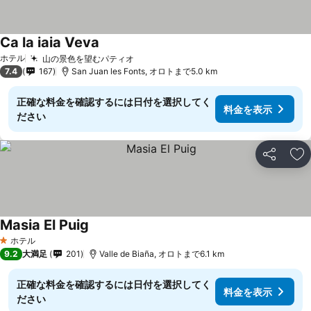
Ca la iaia Veva
料金を表示
ホテル
山の景色を望むパティオ
料金を表示
7.4
167
San Juan les Fonts, オロトまで5.0 km
正確な料金を確認するには日付を選択してく
料金を表示
ださい
シェア
お
Masia El Puig
料金を表示
ホテル
1 ホテルのランク
9.2
大満足
201
Valle de Biaña, オロトまで6.1 km
正確な料金を確認するには日付を選択してく
料金を表示
ださい