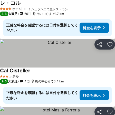
レ・コル
料金を表示
ホテル
ミシュラン二つ星レストラン
料金を表示
4 ホテルのランク
8.8
大満足
691
街の中心まで1.7 km
正確な料金を確認するには日付を選択してく
料金を表示
ださい
シェア
お
Cal Cisteller
料金を表示
ホテル
3 ホテルのランク
9.6
大満足
45
街の中心まで3.4 km
正確な料金を確認するには日付を選択してく
料金を表示
ださい
シェア
お