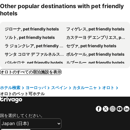
Other popular destinations with pet friendly
hotels
ジローナ, pet friendly hotels
フィゲレス, pet friendly hotels
ソルト, pet friendly hotels
カステーヨ デ エンプリエス, pet friendly hotels
ラ ジョンクレア, pet friendly hotels
セヴァ, pet friendly hotels
サンタ コロマ デ ファルネルス, pet friendly hotels
ボルケール, pet friendly hotels
バルセロナ, pet friendly hotels
ルブールー, pet friendly hotels
リブス デ フレセル, pet friendly hotels
カルデス デ マラベーリャ, pet friendly hotels
オロトのすべての宿泊施設を表示
San Pedro Pescador, pet friendly hotels
アメリ レ バン, pet friendly hotels
ホテル検索
ヨーロッパ
スペイン
カタルーニャ
オロト
サント ヒラーリ サカルム, pet friendly hotels
Manlleu, pet friendly hotels
オロトのペット可ホテル
Campellas, pet friendly hotels
カンプロドン, pet friendly hotels
Saus, pet friendly hotels
ヴィラドロウ, pet friendly hotels
Facebook
Twitter
Insta
Yo
モンセニー, pet friendly hotels
Vidrá, pet friendly hotels
国を選択してください。
Peralada, pet friendly hotels
Prats-de-Mollo-la-Preste, pet friendly hotels
Ultramort, pet friendly hotels
Mont-Louis, pet friendly hotels