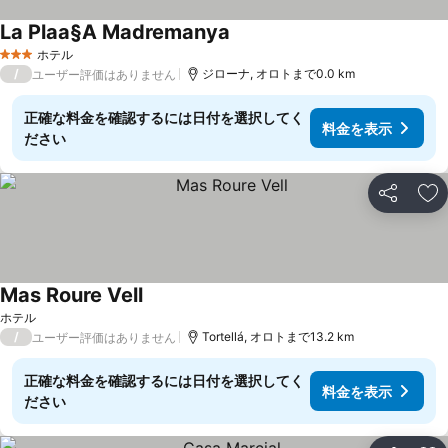
La Plaa§A Madremanya
料金を表示
ホテル
3 ホテルのランク
/
ジローナ, オロトまで0.0 km
ユーザー評価はありません
正確な料金を確認するには日付を選択してく
料金を表示
ださい
シェア
お
Mas Roure Vell
料金を表示
ホテル
/
Tortellá, オロトまで13.2 km
ユーザー評価はありません
正確な料金を確認するには日付を選択してく
料金を表示
ださい