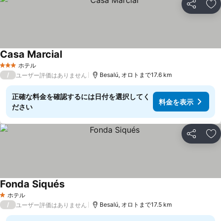
シェア
お
Casa Marcial
料金を表示
ホテル
3 ホテルのランク
/
Besalú, オロトまで17.6 km
ユーザー評価はありません
正確な料金を確認するには日付を選択してく
料金を表示
ださい
シェア
お
Fonda Siqués
料金を表示
ホテル
1 ホテルのランク
/
Besalú, オロトまで17.5 km
ユーザー評価はありません