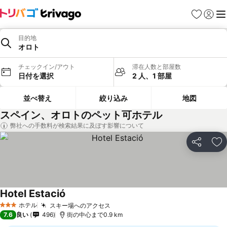
お気に入り
ログイ
メ
目的地
オロト
チェックイン/アウト
滞在人数と部屋数
日付を選択
2 人、1 部屋
並べ替え
絞り込み
地図
スペイン、オロトのペット可ホテル
弊社への手数料が検索結果に及ぼす影響について
シェア
お
Hotel Estació
料金を表示
ホテル
スキー場へのアクセス
料金を表示
3 ホテルのランク
7.6
良い
496
街の中心まで0.9 km