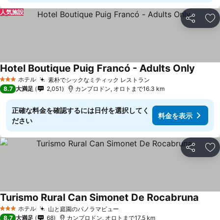
人気施設
シェア
お
Hotel Boutique Puig Francó - Adults Only
料金を
ホテル
素朴でシックなミティック レストラン
料金を表示
3 ホテルのランク
8.7
大満足
2,051
カンプロドン, オロトまで16.3 km
正確な料金を確認するには日付を選択してく
料金を表示
ださい
シェア
お
Turismo Rural Can Simonet De Rocabruna
料金
ホテル
山と庭園のパノラマビュー
料金を表示
3 ホテルのランク
8.7
大満足
68
カンプロドン, オロトまで17.5 km