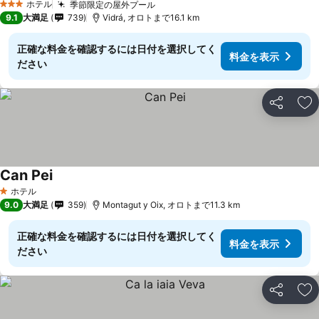
ホテル
季節限定の屋外プール
料金を表示
3 ホテルのランク
9.1
大満足
739
Vidrá, オロトまで16.1 km
正確な料金を確認するには日付を選択してく
料金を表示
ださい
シェア
お
Can Pei
料金を表示
ホテル
1 ホテルのランク
9.0
大満足
359
Montagut y Oix, オロトまで11.3 km
正確な料金を確認するには日付を選択してく
料金を表示
ださい
シェア
お