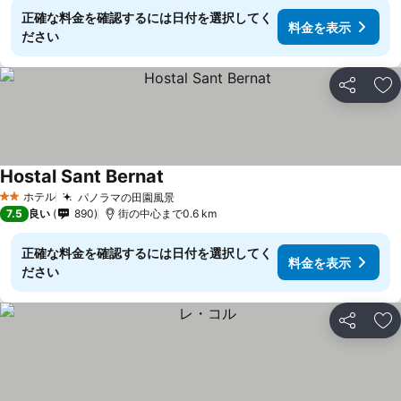
正確な料金を確認するには日付を選択してく
料金を表示
ださい
シェア
お
Hostal Sant Bernat
料金を表示
ホテル
パノラマの田園風景
料金を表示
2 ホテルのランク
7.5
良い
890
街の中心まで0.6 km
正確な料金を確認するには日付を選択してく
料金を表示
ださい
シェア
お