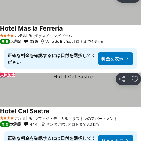
Hotel Mas la Ferreria
料金を表示
ホテル
海水スイミングプール
料金を表示
4 ホテルのランク
9.5
大満足
839
Valle de Biaña, オロトまで4.6 km
正確な料金を確認するには日付を選択してく
料金を表示
ださい
人気施設
シェア
お
Hotel Cal Sastre
料金を表示
ホテル
レフュジ・デ・カル・サストレのアパートメント
料金を表
4 ホテルのランク
9.0
大満足
444
サンタ パウ, オロトまで8.0 km
正確な料金を確認するには日付を選択してく