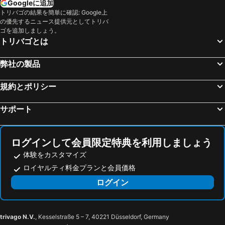
Googleに追加
トリバゴの結果を簡単に確認: Google上
Cantallops, pet friendly hotels
リポイ, pet friendly hotels
の優先するニュース提供元としてトリバ
Báscara, pet friendly hotels
サンタ パウ, pet friendly hotels
ゴを追加しましょう。
トリバゴとは
Santa Maria de Corcó, pet friendly hotels
Anglés, pet friendly hotels
San Ferreol, pet friendly hotels
Vilallonga de Ter, pet friendly hotels
弊社の製品
Saillagouse, pet friendly hotels
カステリャ デ ヌク, pet friendly hotels
規約とポリシー
Arbucias, pet friendly hotels
San Juan de las Abadesas, pet friendly hotels
San Juan les Fonts, pet friendly hotels
モロ, pet friendly hotels
サポート
Cistella, pet friendly hotels
バニョレス, pet friendly hotels
Madremaña, pet friendly hotels
Valle de Biaña, pet friendly hotels
ログインして会員限定特典を利用しましょう
体験をカスタマイズ
ロイヤルティ料金プランと会員価格
ログイン
trivago N.V.
, Kesselstraße 5 – 7, 40221 Düsseldorf, Germany