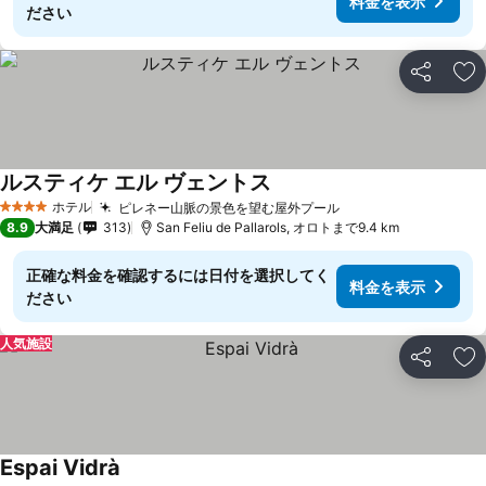
料金を表示
ださい
シェア
お
ルスティケ エル ヴェントス
料金を表示
ホテル
ピレネー山脈の景色を望む屋外プール
料金を表示
4 ホテルのランク
8.9
大満足
313
San Feliu de Pallarols, オロトまで9.4 km
正確な料金を確認するには日付を選択してく
料金を表示
ださい
人気施設
シェア
お
Espai Vidrà
料金を表示